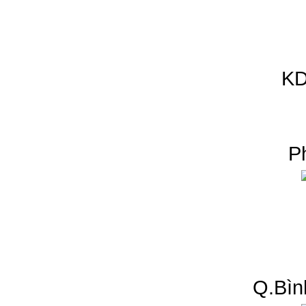
KD
P
Q.Bìn