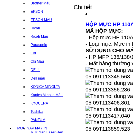
Brother Màu
Chi tiết
EPSON
EPSON MÀU
HỘP MỰC HP 110A
Ricoh
MÃ HỘP MỰC:
- Hộp mực HP 110A
Ricoh Màu
- Loại mực: Mực in 
Parasonic
SỬ DỤNG CHO MÁ
Oki
- HP MFP 136/138/
Oki Màu
- Mặt hàng thường x
DELL
Dell màu
KONICA MINOLTA
Konica Minolta Màu
KYOCERA
Toshiba
PANTUM
MỰC NẠP MÁY IN
Mực Nạp Laser Đen