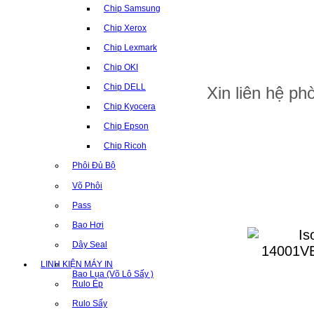
THƯƠN
Chip Samsung
Chip Xerox
Chip Lexmark
Chip OKI
Chip DELL
Xin liên hệ p
Chip Kyocera
Chip Epson
Chip Ricoh
Phôi Đủ Bộ
Võ Phôi
Pass
Bao Hơi
Dây Seal
LINH KIỆN MÁY IN
Bao Lụa (Võ Lô Sấy )
Rulo Ép
Rulo Sấy