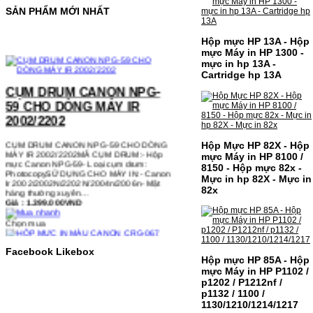
SẢN PHẨM MỚI NHẤT
Hộp mực HP 13A - Hộp
mực Máy in HP 1300 -
mực in hp 13A -
CỤM DRUM CANON NPG-
Cartridge hp 13A
59 CHO DÒNG MÁY IR
2002/2202
CỤM DRUM CANON NPG-59 CHO DÒNG
MÁY IR 2002/2202MÃ CỤM DRUM:- Hộp
mực Canon NPG-59- Loại cụm drum:
Hộp Mực HP 82X - Hộp
PhotocopySỬ DỤNG CHO MÁY IN:- Canon
mực Máy in HP 8100 /
Ir 2002/2002N/2202N/2004n/2006n- Mặt
8150 - Hộp mực 82x -
hàng thường xuyên…
Mực in hp 82X - Mực in
Giá : 1.399.000VND
82x
Chọn mua
HỘP MỰC IN MÀU CANON
Facebook Likebox
CRG-067 CHO DÒNG MÁY
Hộp mực HP 85A - Hộp
MF655/MF651
mực Máy in HP P1102 /
p1202 / P1212nf /
p1132 / 1100 /
HỘP MỰC IN MÀU CANON CRG-067 CHO
DÒNG MÁY MF655/MF651MÃ HỘP MỰC:-
1130/1210/1214/1217