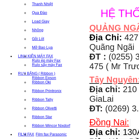
Thanh Nhiệt
HỆ TH
Qua Đào
Load Giay
QUẢNG NG
Nhông
Địa Chỉ:
427
Gõi Lót
Quãng Ngãi
Mỡ Bao Lụa
ĐT :
(0255) 3
LINH KIỆN MÁY FAX
Rulo ép máy Fax
475 ( Mr Tr
Rulo sấy máy Fax
RUY BĂNG ( Ribbon )
Tây Nguyên
Ribbon Epson
Ribbon Oki
Địa chỉ:
210 
Ribbon Printronix
GiaLai
Ribbon Tally
ĐT:
(0269) 3
Ribbon Olivetti
Ribbon Star
Đồng Nai:
Ribbon Wincor Nixdorf
Địa chỉ:
130A
FILM FAX
Film fax Parasonic