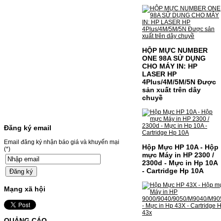
Canon CRG-067- Loại mực: Mực in laser
màuSỬ DỤNG CHO MÁY IN:- Canon LBP
631CW/633CDW/MF657CDW- Giá cả
thường…
Giá : 799.000VND
Chọn mua
HỘP MỰC NUMBER
ONE 98A SỬ DỤNG
CHO MÁY IN: HP
HỘP MỰC BROTHER TN-
LASER HP
240 CHO MÁY IN MFC-
4Plus/4M/5M/5N Được
sản xuất trên dây
9120CN/HL-3040CN
chuyề
HỘP MỰC BROTHER TN-240 CHO MÁY IN
MFC-9120CN/HL-3040CN MÃ HỘP MỰC:–
Hộp mực Brother TN-240– Loại mực: BK
Đăng ký email
(Đen) SỬ DỤNG CHO MÁY IN:– Brother
HL-3040CN/MFC-9120CN– Mặt hàng
Email đăng ký nhận báo giá và khuyến mại
thường xuyên thay…
Hộp Mực HP 10A - Hộp
(*)
Giá : 499.000VND
mực Máy in HP 2300 /
2300d - Mực in Hp 10A
Chọn mua
- Cartridge Hp 10A
Mạng xã hội
MỰC NẠP MÀU 119A CHO
DÒNG MÁY HP COLOR
LASER 150A/178NW
QUẢNG CÁO