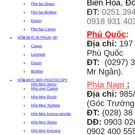
Biên Hòa, Đ
Film fax Sharp
ĐT:
0251.394
Film fax Brother
0918 931 403
Epson
Film fax Canon
Phú Quốc
:
HỘP MỰC IN PHUN
HP
Địa chỉ:
197 
Canon
Phú Quốc
Lexmark
ĐT:
(0297) 3
Epson
Mr Ngân).
Brother
HỘP MỰC MÁY PHOTOCOPY
Phía Nam
:
Hộp Mực Xerox
Hộp mực Canon
Địa chỉ:
985
Hộp Mực Ricoh
(Góc Trường
Hộp Mực Toshiba
ĐT:
(028) 38 
Hộp Mực konica minolta
DĐ:
0903 02
Hộp Mực Sharp
0902 400 555
Hộp Mực Kyocera