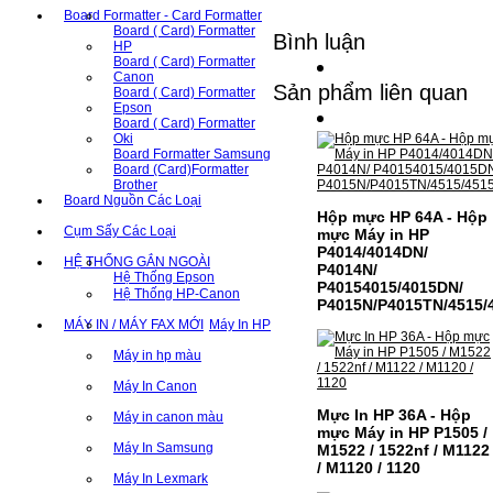
Board Formatter - Card Formatter
Board ( Card) Formatter
Bình luận
HP
Board ( Card) Formatter
Canon
Sản phẩm liên quan
Board ( Card) Formatter
Epson
Board ( Card) Formatter
Oki
Board Formatter Samsung
Board (Card)Formatter
Brother
Board Nguồn Các Loại
Hộp mực HP 64A - Hộp
Cụm Sấy Các Loại
mực Máy in HP
P4014/4014DN/
HỆ THỐNG GẮN NGOÀI
P4014N/
Hệ Thống Epson
P40154015/4015DN/
Hệ Thống HP-Canon
P4015N/P4015TN/4515/
MÁY IN / MÁY FAX MỚI
Máy In HP
Máy in hp màu
Máy In Canon
Mực In HP 36A - Hộp
Máy in canon màu
mực Máy in HP P1505 /
Máy In Samsung
M1522 / 1522nf / M1122
/ M1120 / 1120
Máy In Lexmark