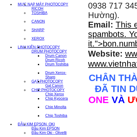
0938 717 345
MỰC NẠP MÁY PHOTOCOPY
RICOH
TOSHIBA
Hường).
CANON
Email:
This 
SHARP
spambots. Yo
XEROX
it.
">
bon.num
LINH KIỆN PHOTOCOPY
ww
DRUM PHOTOCOPY
Website:
Drum Canon
Drum Ricoh
www.vietnha
Drum Toshiba
Drum Xerox-
CHÂN TH
Sharp
GẠT PHOTOCOPY
Gạt Canon
ĐÃ TIN 
CHIP PHOTOCOPY
Chip Xerox
ONE
VÀ
Ư
Chip Kyocera
Chip Minolta
Chip Toshiba
ĐẦU KIM EPSON, OKI
Đầu Kim EPSON
Đầu Kim Oki - Olivetti