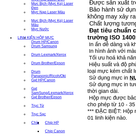
Được sản xuất tr
Mưc Bịch (Mực Kg) Laser
Đen
Bảo hành sử dụng
Mực Nạp Laser Màu
không may xảy ra 
Mưc Bịch (Mực Kg) Laser
Chất lượng tươn
Màu
Mực Nước
Đạt tiêu chuẩn 
trường ISO 1400
LINH KIỆN HỘP MỰC
Drum HP/Canon
In ấn dễ dàng và k
Drum Samsung
In hình ảnh với màu 
Drum Lexmark/Xerox
Tối ưu hoá khả năng
Drum Brother/Epson
Hiệu suất và độ phủ
loại mực kém chất 
Drum
Panasonic/Ricoh/Oki
Sử dụng mực in
N
Gạt HP/Canon
Sử dụng mực in tư
Gạt
thời gian dài.
SamSung/Lexmark/Xerox
Hộp mực được bảo q
Gạt Brother/Epson
cho phép từ 10 - 35
Trục Từ
*** ĐẶC BIỆT: Hộp
Trục Sạc
01 linh kiện nào.
Chíp
Chip HP
MỰC
Chip Canon