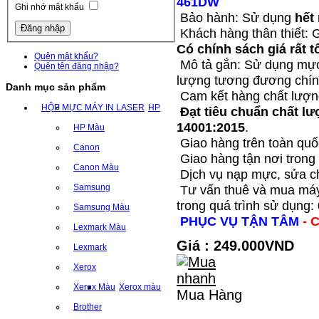
461DW
Ghi nhớ mật khẩu
Bảo hành: Sử dụng
hết
Khách hàng thân thiết:
Có chính sách giá rất t
Quên mật khẩu?
Mô tả gắn: Sử dụng mực
Quên tên đăng nhập?
lượng tương đương chính
Danh mục sản phẩm
Cam kết hàng chất lượng
HỘP MỰC MÁY IN LASER
HP
Đạt tiêu chuẩn chất l
14001:2015
.
HP Màu
Giao hàng trên toàn quố
Canon
Giao hàng tận nơi trong 
Canon Màu
Dịch vụ nạp mực, sửa c
Samsung
Tư vấn thuê và mua máy 
trong quá trình sử dụng:
Samsung Màu
PHỤC VỤ TẬN TÂM
- 
Lexmark Màu
Giá : 249.000VND
Lexmark
Xerox
Xerox Màu
Xerox màu
Mua Hàng
Brother