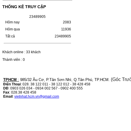
(W1110A) CHO DÒNG MÁY
THỐNG KÊ TRUY CẬP
LBP 243/MF 461DW
2
3
4
8
9
9
0
5
HỘP MỰC HP 110A (W1110A) CHO DÒNG
MÁY LBP 243/MF 461DWMÃ HỘP MỰC:-
Hôm nay
2083
Hộp mực HP 110A (W1110A)- Loại mực:
Hôm qua
11936
Mực in laser trắng đenSỬ DỤNG CHO MÁY
IN:- HP…
Tất cả
23489905
Giá : 249.000VND
Chọn mua
Khách online : 33 khách
Thành viên : 0
HỘP MỰC CANON CRG-070
CHO DÒNG MÁY LBP
243/MF 461DW
(Góc Trư
TPHCM
:
985/32 Âu Cơ, P.Tân Sơn Nhì, Q.Tân Phú, TP.HCM.
Điện Thoại
: 028. 38 122 011 - 38 122 012 - 38 428 458
HỘP MỰC CANON CRG-070 CHO DÒNG
DĐ
: 0903 026 034 - 0934 002 567 - 0902 400 555
MÁY LBP 243/MF 461DW MÃ HỘP MỰC:–
Fax
: 028.38 428 458
Hộp mực Canon CRG-070– Loại mực: Mực
Email
:
vietnhat.hcm.vn@gmail.com
in laser trắng đenSỬ DỤNG CHO MÁY IN:–
Canon i-SENSYS…
Giá : 799.000VND
Chọn mua