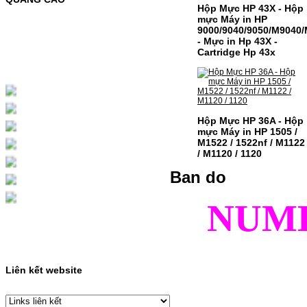
Hộp Mực HP 43X - Hộp
MỰC NẠP MÀU 119A CHO DÒNG MÁY HP
mực Máy in HP
COLOR LASER 150A/178NWMÃ MỰC
9000/9040/9050/M9040
NẠP:- 119A/150A- Loại mực: Mực in laser
- Mực in Hp 43X -
màuSỬ DỤNG CHO MÁY IN:- HP Color
Cartridge Hp 43x
Laser 150A/178NW- Giá cả…
Giá : 199.000VND
Chọn mua
Hộp Mực HP 36A - Hộp
HỘP MỰC MÀU SAMSUNG
mực Máy in HP 1505 /
CLT-403S CHO DÒNG MÁY
M1522 / 1522nf / M1122
SL-C435/C436
/ M1120 / 1120
Ban do
HỘP MỰC MÀU SAMSUNG CLT-403S CHO
DÒNG MÁY SL-C435/C436MÃ HỘP MỰC:-
Samsung CLT-403S- Loại mực: Mực in laser
NUM
màuSỬ DỤNG CHO MÁY IN:- Samsung SL-
C435 C436 C485 SL-485FW SL-486
486FW-…
Giá : 599.000VND
Chọn mua
Liên kết website
HỘP MỰC HP 110A