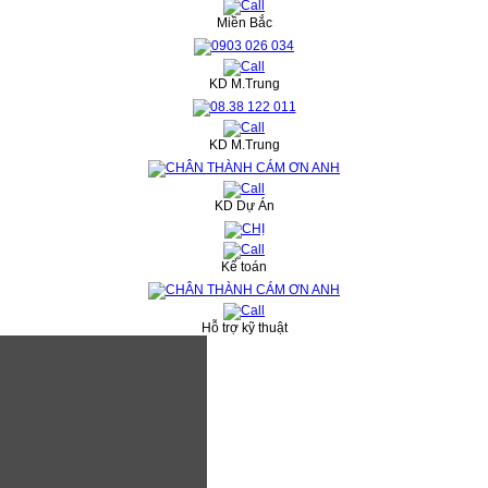
Miền Bắc
KD M.Trung
KD M.Trung
KD Dự Án
Kế toán
Hỗ trợ kỹ thuật