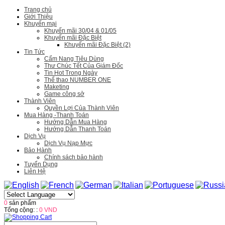
Trang chủ
Giới Thiệu
Khuyến mại
Khuyến mãi 30/04 & 01/05
Khuyến mãi Đặc Biệt
Khuyến mãi Đặc Biệt (2)
Tin Tức
Cẩm Nang Tiêu Dùng
Thư Chúc Tết Của Giám Đốc
Tin Hot Trong Ngày
Thể thao NUMBER ONE
Maketing
Game công sở
Thành Viên
Quyền Lợi Của Thành Viên
Mua Hàng -Thanh Toán
Hướng Dẫn Mua Hàng
Hướng Dẫn Thanh Toán
Dịch Vụ
Dịch Vụ Nạp Mực
Bảo Hành
Chính sách bảo hành
Tuyển Dụng
Liên Hệ
0
sản phẩm
Tổng cộng: :
0 VND