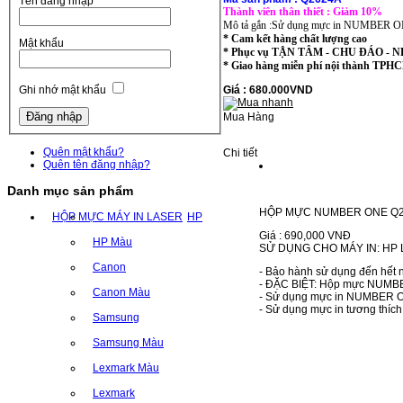
Tên đăng nhập
Thành viên thân thiết : Giảm 10%
Mô tả gắn :Sử dụng mực in NUMBER ONE t
* Cam kết hàng chất lượng cao
Mật khẩu
* Phục vụ TẬN TÂM - CHU ĐÁO -
* Giao hàng miễn phí nội thành T
Giá : 680.000VND
Ghi nhớ mật khẩu
Mua Hàng
Quên mật khẩu?
Chi tiết
Quên tên đăng nhập?
Danh mục sản phẩm
HỘP MỰC NUMBER ONE Q
HỘP MỰC MÁY IN LASER
HP
Giá : 690,000 VNĐ
HP Màu
SỬ DỤNG CHO MÁY IN: HP 
Canon
- Bảo hành sử dụng đến hết n
- ĐẶC BIỆT: Hộp mực NUMBER 
Canon Màu
- Sử dụng mực in NUMBER ONE
- Sử dụng mực in tương thíc
Samsung
Samsung Màu
Lexmark Màu
Lexmark