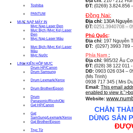
Địa chỉ:
210 - 212 Hùng
Toshiba
ĐT:
(0269) 3.824.856 
PANTUM
Đồng Nai:
Địa chỉ:
130A Nguyễn Á
MỰC NẠP MÁY IN
Mực Nạp Laser Đen
ĐT:
0251.3940708 – 0
Mưc Bịch (Mực Kg) Laser
Đen
Phú Quốc
:
Mực Nạp Laser Màu
Địa chỉ:
197 Nguyễn T
ĐT:
(0297) 3993 789 –
Mưc Bịch (Mực Kg) Laser
Màu
Phía Nam
:
Mực Nước
Địa chỉ:
985/32 Âu Cơ
LINH KIỆN HỘP MỰC
ĐT:
(028) 38 122 011 -
Drum HP/Canon
DĐ:
0903 026 034 –
0
Drum Samsung
(Ms Trinh)
Drum Lexmark/Xerox
0938 717 345 ( Mrs Du
Email:
This email add
Drum Brother/Epson
enabled to view it.
">
b
Drum
www.numb
Website:
Panasonic/Ricoh/Oki
Gạt HP/Canon
CHÂN THÀ
Gạt
DÙNG SẢN 
SamSung/Lexmark/Xerox
Gạt Brother/Epson
ĐƯỢC
Trục Từ