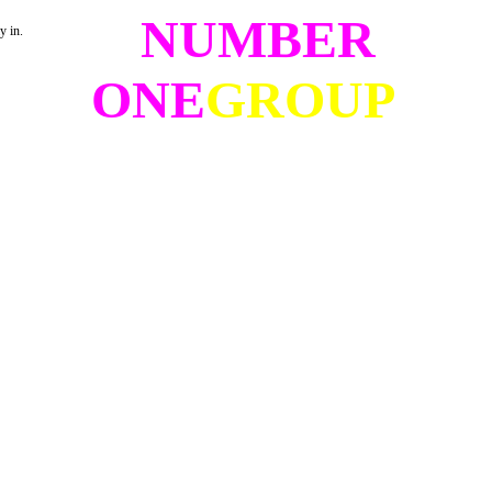
NUMBER
y in.
ONE
GROUP