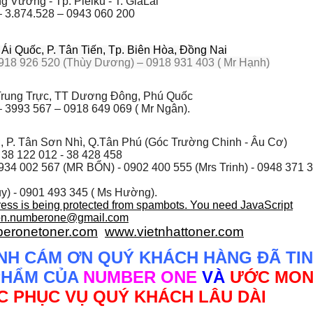
 Vương - Tp. Pleiku - T. GiaLai
– 3.874.528 – 0943 060 200
i Quốc, P. Tân Tiến, Tp. Biên Hòa, Đồng Nai
918 926 520 (Thùy Dương) – 0918 931 403 ( Mr Hạnh)
rung Trực, TT Dương Đông, Phú Quốc
 3993 567 – 0918 649 069 ( Mr Ngân).
, P. Tân Sơn Nhì, Q.Tân Phú (Góc Trường Chinh - Âu Cơ)
 38 122 012 - 38 428 458
934 002 567
(MR BỔN) - 0902 400 555 (Mrs Trinh) - 0948 371 
y) - 0901 493 345 ( Ms Hường).
ress is being protected from spambots. You need JavaScript
on.numberone@gmail.com
eronetoner.com
www.vietnhattoner.com
NH CÁM ƠN QUÝ KHÁCH HÀNG ĐÃ TIN
PHẨM CỦA
NUMBER ONE
VÀ
ƯỚC MO
 PHỤC VỤ QUÝ KHÁCH LÂU DÀI