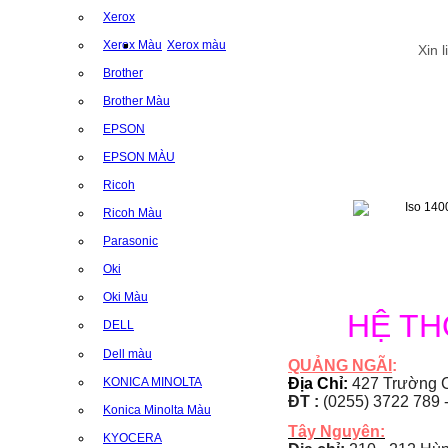
Xerox
Xerox Màu
Xerox màu
Xin 
Brother
Brother Màu
EPSON
EPSON MÀU
Ricoh
Ricoh Màu
Parasonic
Oki
Oki Màu
HỆ T
DELL
Dell màu
QUẢNG NGÃI
:
KONICA MINOLTA
Địa Chỉ:
427 Trường C
ĐT :
(0255) 3722 789 
Konica Minolta Màu
Tây Nguyên:
KYOCERA