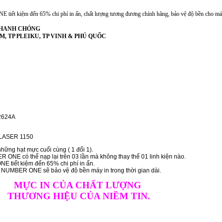
iết kiệm đến 65% chi phí in ấn, chất lượng tương đương chính hãng, bảo vệ độ bền cho má
 NHANH CHÓNG
PHCM, TP PLEIKU, TP VINH & PHÚ QUỐC
2624A
LASER 1150
hững hạt mực cuối cùng ( 1 đổi 1).
ONE có thể nạp lại trên 03 lần mà không thay thế 01 linh kiện nào.
 tiết kiệm đến 65% chi phí in ấn.
h NUMBER ONE sẽ bảo vệ độ bền máy in trong thời gian dài.
MỰC IN CỦA CHẤT LƯỢNG
THƯƠNG HIỆU CỦA NIỀM TIN.