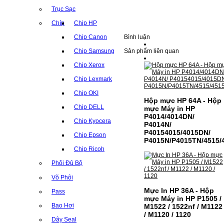
Trục Sạc
Chíp
Chip HP
Bình luận
Chip Canon
Sản phẩm liên quan
Chip Samsung
Chip Xerox
Chip Lexmark
Chip OKI
Hộp mực HP 64A - Hộp
Chip DELL
mực Máy in HP
P4014/4014DN/
Chip Kyocera
P4014N/
P40154015/4015DN/
Chip Epson
P4015N/P4015TN/4515/
Chip Ricoh
Phôi Đủ Bộ
Võ Phôi
Mực In HP 36A - Hộp
Pass
mực Máy in HP P1505 /
Bao Hơi
M1522 / 1522nf / M1122
/ M1120 / 1120
Dây Seal