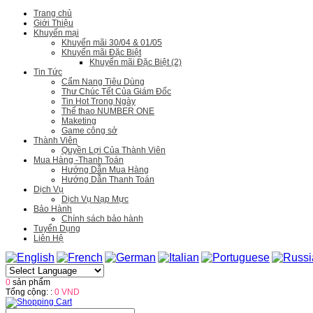
Trang chủ
Giới Thiệu
Khuyến mại
Khuyến mãi 30/04 & 01/05
Khuyến mãi Đặc Biệt
Khuyến mãi Đặc Biệt (2)
Tin Tức
Cẩm Nang Tiêu Dùng
Thư Chúc Tết Của Giám Đốc
Tin Hot Trong Ngày
Thể thao NUMBER ONE
Maketing
Game công sở
Thành Viên
Quyền Lợi Của Thành Viên
Mua Hàng -Thanh Toán
Hướng Dẫn Mua Hàng
Hướng Dẫn Thanh Toán
Dịch Vụ
Dịch Vụ Nạp Mực
Bảo Hành
Chính sách bảo hành
Tuyển Dụng
Liên Hệ
0
sản phẩm
Tổng cộng: :
0 VND