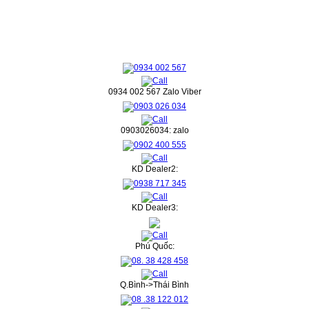
0934 002 567 Zalo Viber
0903026034: zalo
KD Dealer2:
KD Dealer3:
Phú Quốc:
Q.Bình->Thái Bình