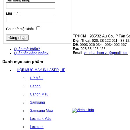
Tên đăng nhập
Mật khẩu
Ghi nhớ mật khẩu
TPHCM
:
985/32 Âu Cơ, P.Tân S
Điện Thoại
: 028. 38 122 011 - 38 1
DĐ
: 0903 026 034 - 0934 002 567 -
Fax
: 028.38 428 458
Quên mật khẩu?
Email
:
vietnhat.hcm.vn@gmail.com
Quên tên đăng nhập?
Danh mục sản phẩm
HỘP MỰC MÁY IN LASER
HP
HP Màu
Canon
Canon Màu
Samsung
Samsung Màu
Lexmark Màu
Lexmark