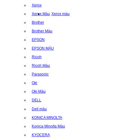
Xerox
Xerox Màu
Xerox màu
Brother
Brother Màu
EPSON
EPSON MÀU
Ricoh
Ricoh Màu
Parasonic
Oki
Oki Màu
DELL
Dell màu
KONICA MINOLTA
Konica Minolta Màu
KYOCERA