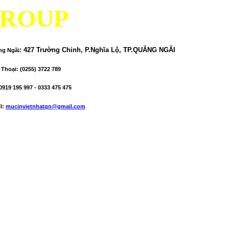
ROUP
:
427 Trường Chinh, P.Nghĩa Lộ, TP.QUÃNG NGÃI
ng Ngãi
 Thoại
: (0255) 3722 789
0919 195 997 - 0333 475 475
l
:
mucinvietnhatqn@gmail.com