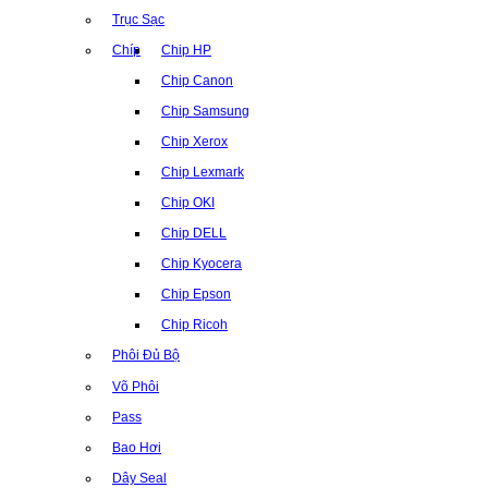
Trục Sạc
Chíp
Chip HP
Chip Canon
Chip Samsung
Chip Xerox
Chip Lexmark
Chip OKI
Chip DELL
Chip Kyocera
Chip Epson
Chip Ricoh
Phôi Đủ Bộ
Võ Phôi
Pass
Bao Hơi
Dây Seal