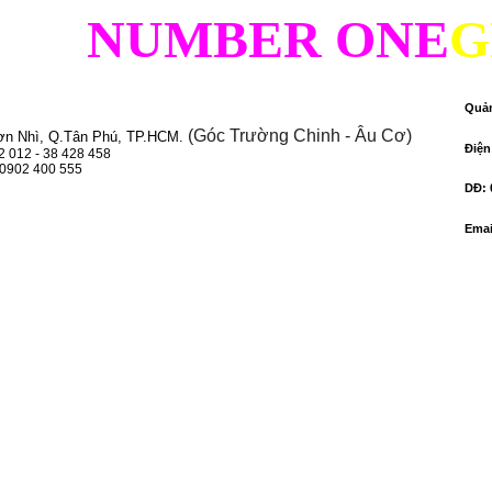
NUMBER ONE
G
Quả
(Góc Trường Chinh - Âu Cơ)
ơn Nhì, Q.Tân Phú, TP.HCM.
Điện
22 012 - 38 428 458
 0902 400 555
DĐ
:
Emai