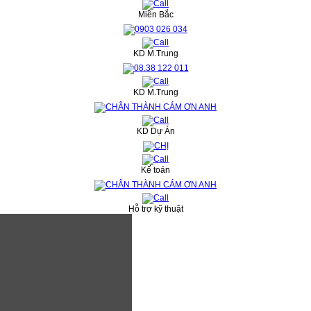
Miền Bắc
KD M.Trung
KD M.Trung
KD Dự Án
Kế toán
Hỗ trợ kỹ thuật