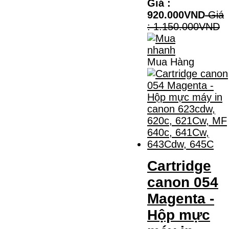
Giá :
920.000VND
Giá
: 1.150.000VND
Mua Hàng
Cartridge
canon 054
Magenta -
Hộp mực