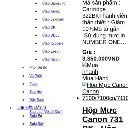
Mã sản phẩm :
Chip Samsung
Cartridge
Chip Xerox
322BKThành viên
Chip Lexmark
thân thiết : Giảm
Chip OKI
10%Mô tả gắn
:Sử dụng mực in
Chip DELL
NUMBER ONE…
Chip Kyocera
Giá :
Chip Epson
3.350.000VND
Chip Ricoh
Phôi Đủ Bộ
Võ Phôi
Mua Hàng
Pass
Bao Hơi
Dây Seal
LINH KIỆN MÁY IN
Hộp Mực
Bao Lụa (Võ Lô Sấy )
Rulo Ép
Canon 731
Rulo Sấy