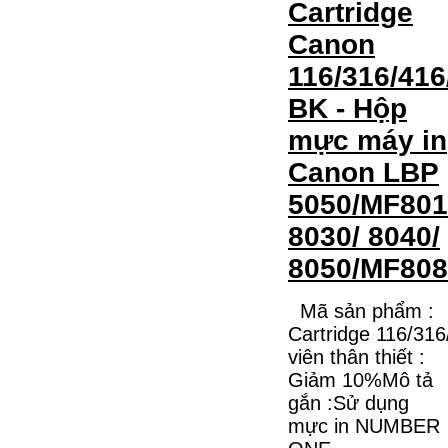
Cartridge
Canon
116/316/416
BK - Hộp
mực máy in
Canon LBP
5050/MF801
8030/ 8040/
8050/MF808
Mã sản phẩm :
Cartridge 116/31
viên thân thiết :
Giảm 10%Mô tả
gắn :Sử dụng
mực in NUMBER