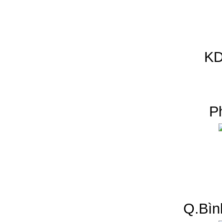
KD
P
Q.Bìn