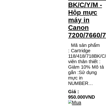
BK/C/Y/M -
Hộp mực
máy in
Canon
7200/7660/
Mã sản phẩm
: Cartridge
118/418/718BK/C
viên thân thiết :
Giảm 10% Mô tả
gắn :Sử dụng
mực in
NUMBER…
Giá :
950.000VND