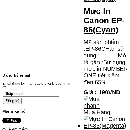
631CW/633CDW/MF657CDW- Giá cả
thường…
Mực In
Giá : 799.000VND
Canon EP-
Chọn mua
86(Cyan)
HỘP MỰC BROTHER TN-
Mã sản phẩm
240 CHO MÁY IN MFC-
:EP-86CHạn sử
9120CN/HL-3040CN
dụng : --------Mô
HỘP MỰC BROTHER TN-240 CHO MÁY IN
tả gắn :Sử dụng
MFC-9120CN/HL-3040CN MÃ HỘP MỰC:–
Hộp mực Brother TN-240– Loại mực: BK
mực in NUMBER
(Đen) SỬ DỤNG CHO MÁY IN:– Brother
ONE tiết kiệm
HL-3040CN/MFC-9120CN– Mặt hàng
Đăng ký email
thường xuyên thay…
đến 65%…
Giá : 499.000VND
Email đăng ký nhận báo giá và khuyến mại
(*)
Giá : 190VND
Chọn mua
MỰC NẠP MÀU 119A CHO
Mạng xã hội
Mua Hàng
DÒNG MÁY HP COLOR
LASER 150A/178NW
QUẢNG CÁO