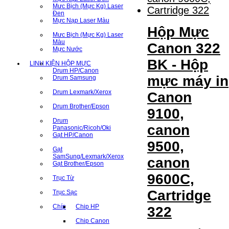
Mưc Bịch (Mực Kg) Laser
Đen
Mực Nạp Laser Màu
Hộp Mực
Mưc Bịch (Mực Kg) Laser
Màu
Canon 322
Mực Nước
BK - Hộp
LINH KIỆN HỘP MỰC
Drum HP/Canon
mực máy in
Drum Samsung
Drum Lexmark/Xerox
Canon
Drum Brother/Epson
9100,
Drum
canon
Panasonic/Ricoh/Oki
Gạt HP/Canon
9500,
Gạt
SamSung/Lexmark/Xerox
canon
Gạt Brother/Epson
9600C,
Trục Từ
Cartridge
Trục Sạc
Chíp
Chip HP
322
Chip Canon