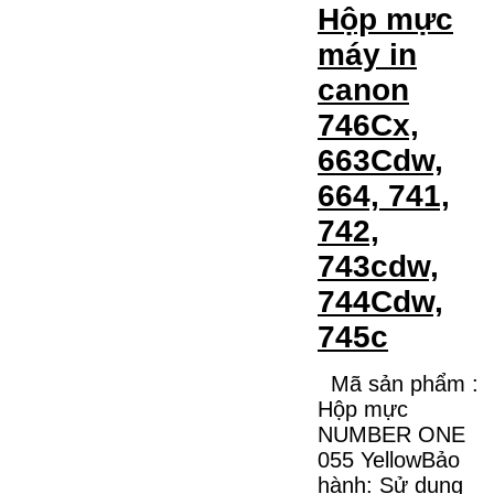
Hộp mực
máy in
canon
746Cx,
663Cdw,
664, 741,
742,
743cdw,
744Cdw,
745c
Mã sản phẩm :
Hộp mực
NUMBER ONE
055 YellowBảo
hành: Sử dụng