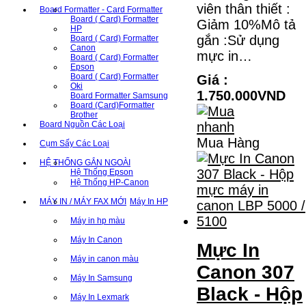
viên thân thiết :
Board Formatter - Card Formatter
Board ( Card) Formatter
Giảm 10%Mô tả
HP
gắn :Sử dụng
Board ( Card) Formatter
Canon
mực in…
Board ( Card) Formatter
Epson
Board ( Card) Formatter
Giá :
Oki
1.750.000VND
Board Formatter Samsung
Board (Card)Formatter
Brother
Board Nguồn Các Loại
Mua Hàng
Cụm Sấy Các Loại
HỆ THỐNG GẮN NGOÀI
Hệ Thống Epson
Hệ Thống HP-Canon
MÁY IN / MÁY FAX MỚI
Máy In HP
Máy in hp màu
Máy In Canon
Mực In
Máy in canon màu
Canon 307
Máy In Samsung
Black - Hộp
Máy In Lexmark