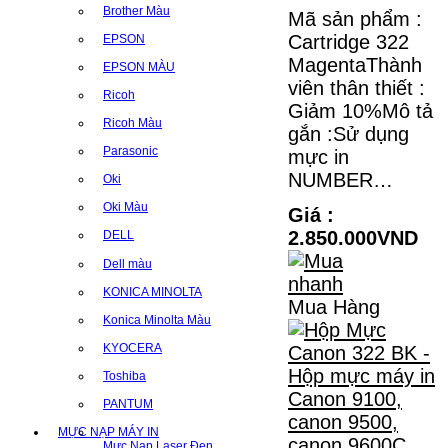
Brother Màu
Mã sản phẩm :
Cartridge 322
EPSON
MagentaThành
EPSON MÀU
viên thân thiết :
Ricoh
Giảm 10%Mô tả
Ricoh Màu
gắn :Sử dụng
Parasonic
mực in
NUMBER…
Oki
Oki Màu
Giá :
2.850.000VND
DELL
Dell màu
KONICA MINOLTA
Mua Hàng
Konica Minolta Màu
KYOCERA
Toshiba
PANTUM
MỰC NẠP MÁY IN
Mực Nạp Laser Đen