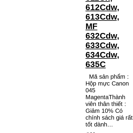
612Cdw,
613Cdw,
MF
632Cdw,
633Cdw,
634Cdw,
635C
Mã sản phẩm :
Hộp mực Canon
045
MagentaThành
viên thân thiết :
Giảm 10% Có
chính sách giá rất
tốt dành…