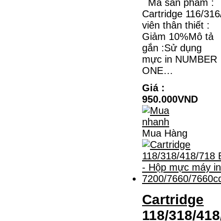
Mã sản phẩm :
MÁY IN KYOCERA
M2135DN/M2635DN
Cartridge 116/31
viên thân thiết :
HỘP MỰC TK-1158 CHO MÁY IN
Giảm 10%Mô tả
KYOCERA M2135DN/M2635DNMÃ HỘP
MỰC:- Hộp mực Kyocera TK-1158- Loại
gắn :Sử dụng
mực: Mực in laser trắng đenSỬ DỤNG CHO
MÁY IN:- Kyocera Ecosys
mực in NUMBER
M2135dn/M2635dn/M2735dw/P2235dn/P2235dw-
ONE…
Mặt hàng…
Giá : 799.000VND
Giá :
Chọn mua
950.000VND
Mua Hàng
Cartridge
118/318/418