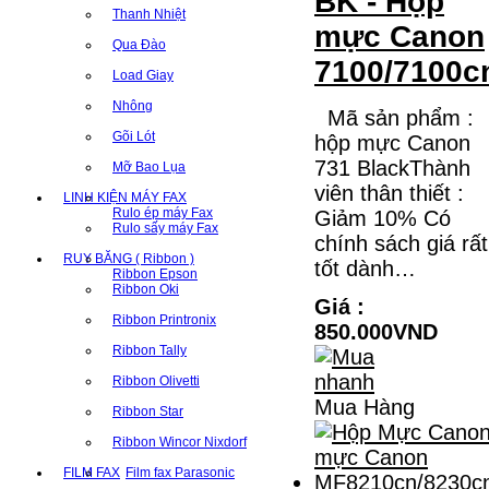
BK - Hộp
Thanh Nhiệt
mực Canon
Qua Đào
7100/7100c
Load Giay
Nhông
Mã sản phẩm :
Gõi Lót
hộp mực Canon
731 BlackThành
Mỡ Bao Lụa
viên thân thiết :
LINH KIỆN MÁY FAX
Rulo ép máy Fax
Giảm 10% Có
Rulo sấy máy Fax
chính sách giá rất
RUY BĂNG ( Ribbon )
tốt dành…
Ribbon Epson
Ribbon Oki
Giá :
Ribbon Printronix
850.000VND
Ribbon Tally
Ribbon Olivetti
Mua Hàng
Ribbon Star
Ribbon Wincor Nixdorf
FILM FAX
Film fax Parasonic