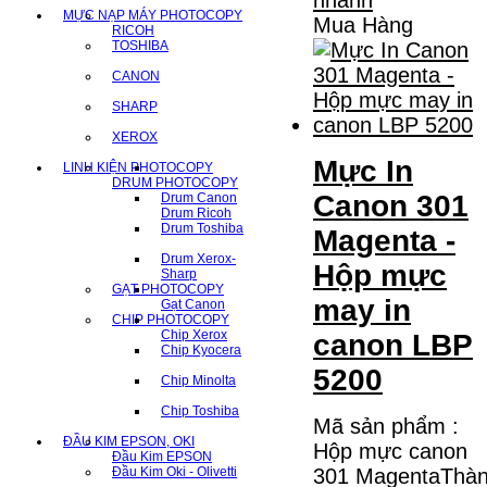
MỰC NẠP MÁY PHOTOCOPY
Mua Hàng
RICOH
TOSHIBA
CANON
SHARP
XEROX
Mực In
LINH KIỆN PHOTOCOPY
DRUM PHOTOCOPY
Canon 301
Drum Canon
Drum Ricoh
Drum Toshiba
Magenta -
Drum Xerox-
Hộp mực
Sharp
GẠT PHOTOCOPY
may in
Gạt Canon
CHIP PHOTOCOPY
Chip Xerox
canon LBP
Chip Kyocera
5200
Chip Minolta
Chip Toshiba
Mã sản phẩm :
ĐẦU KIM EPSON, OKI
Hộp mực canon
Đầu Kim EPSON
Đầu Kim Oki - Olivetti
301 MagentaThà