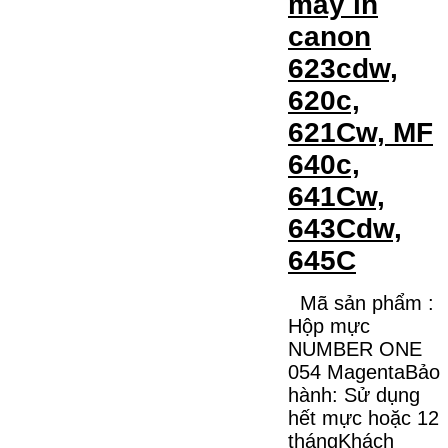
máy in
canon
623cdw,
620c,
621Cw, MF
640c,
641Cw,
643Cdw,
645C
Mã sản phẩm :
Hộp mực
NUMBER ONE
054 MagentaBảo
hành: Sử dụng
hết mực hoặc 12
thángKhách