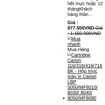
hết mực hoặc 12
thángKhách
hàng thân…
Giá :
977.500VND
Giá
: 1.150.000VND
Mua Hàng