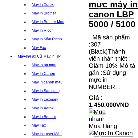
mực máy in
Máy In Xerox
canon LBP
Máy In Brother
5000 / 5100
Máy In Brother Màu
Máy In Ricoh
Mã sản phẩm
Máy In Màu Ricoh
:307
Máy Fax
(Black)Thành
Máy In/Fax Cũ
Máy In HP
viên thân thiết :
Giảm 10% Mô tả
Máy in hp màu
gắn :Sử dụng
Máy In Canon
mực in
Máy in canon màu
NUMBER…
Máy In Samsung
Giá :
Máy In Lexmark
1.450.000VND
Máy In Xerox
Máy In Brother
Mua Hàng
Máy Fax
Máy In Laser Màu