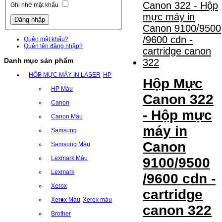
Ghi nhớ mật khẩu
Quên mật khẩu?
Quên tên đăng nhập?
Danh mục sản phẩm
HỘP MỰC MÁY IN LASER
HP
Hộp Mực
HP Màu
Canon 322
Canon
- Hộp mực
Canon Màu
máy in
Samsung
Canon
Samsung Màu
Lexmark Màu
9100/9500
Lexmark
/9600 cdn -
Xerox
cartridge
Xerox Màu
Xerox màu
canon 322
Brother