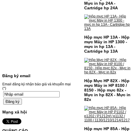
Mực in hp 24A -
Giá : 499.000VND
Cartridge hp 24A
Chọn mua
MỰC NẠP MÀU 119A CHO
DÒNG MÁY HP COLOR
Hộp mực HP 13A - Hộp
LASER 150A/178NW
mực Máy in HP 1300 -
mực in hp 13A -
Cartridge hp 13A
MỰC NẠP MÀU 119A CHO DÒNG MÁY HP
COLOR LASER 150A/178NWMÃ MỰC
NẠP:- 119A/150A- Loại mực: Mực in laser
màuSỬ DỤNG CHO MÁY IN:- HP Color
Laser 150A/178NW- Giá cả…
Giá : 199.000VND
Đăng ký email
Hộp Mực HP 82X - Hộp
Chọn mua
Email đăng ký nhận báo giá và khuyến mại
mực Máy in HP 8100 /
(*)
8150 - Hộp mực 82x -
Mực in hp 82X - Mực in
HỘP MỰC MÀU SAMSUNG
82x
CLT-403S CHO DÒNG MÁY
SL-C435/C436
Mạng xã hội
HỘP MỰC MÀU SAMSUNG CLT-403S CHO
DÒNG MÁY SL-C435/C436MÃ HỘP MỰC:-
Hộp mực HP 85A - Hộp
Samsung CLT-403S- Loại mực: Mực in laser
QUẢNG CÁO