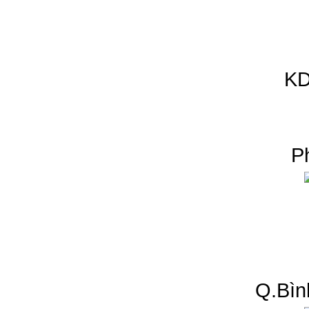
KD
P
Q.Bìn