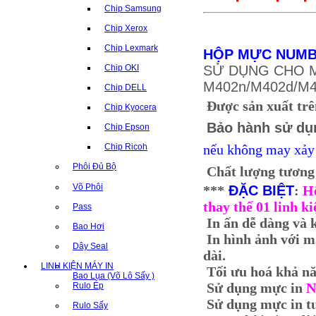
Chip Samsung
Chip Xerox
Chip Lexmark
HỘP MỰC NUMB
SỬ DỤNG CHO MÁ
Chip OKI
M402n/M402d/M4
Chip DELL
Được sản xuất trê
Chip Kyocera
Bảo hành sử dụ
Chip Epson
nếu không may xảy 
Chip Ricoh
Phôi Đủ Bộ
Chất lượng tương
Võ Phôi
***
ĐẶC BIỆT
:
H
thay thế 01 linh ki
Pass
In ấn dễ dàng và 
Bao Hơi
In hình ảnh với mà
Dây Seal
dài.
LINH KIỆN MÁY IN
Tối ưu hoá khả năn
Bao Lụa (Võ Lô Sấy )
Sử dụng mực in
N
Rulo Ép
Sử dụng mực in t
Rulo Sấy