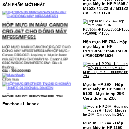
mực Máy in HP P1505 /
SẢN PHẨM MỚI NHẤT
M1522 / 1522nf / M1122
/ M1120 / 1120
HỘP MỰC IN MÀU CANON
CRG-067 CHO DÒNG MÁY
MF655/MF651
HỘP MỰC IN MÀU CANON CRG-067 CHO
DÒNG MÁY MF655/MF651MÃ HỘP MỰC:-
Hộp mực HP 78A - Hộp
Canon CRG-067- Loại mực: Mực in laser
mực Máy in HP
màuSỬ DỤNG CHO MÁY IN:- Canon LBP
P1536dnf/P1560/1566/P
631CW/633CDW/MF657CDW- Giá cả
/ P1606D/M1536
thường…
Giá : 799.000VND
Chọn mua
Mực In HP 29X - Hộp
HỘP MỰC BROTHER TN-
mực Máy in HP 5000 /
240 CHO MÁY IN MFC-
5100 - Mực in hp 29X -
Cartridge hp 29X
9120CN/HL-3040CN
Facebook Likebox
HỘP MỰC BROTHER TN-240 CHO MÁY IN
MFC-9120CN/HL-3040CN MÃ HỘP MỰC:–
Hộp mực Brother TN-240– Loại mực: BK
(Đen) SỬ DỤNG CHO MÁY IN:– Brother
Mực In HP 24A - Hộp
HL-3040CN/MFC-9120CN– Mặt hàng
mực Máy in HP 1150 -
thường xuyên thay…