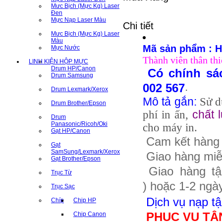
Mưc Bịch (Mực Kg) Laser
Đen
Mực Nạp Laser Màu
Chi tiết
Mưc Bịch (Mực Kg) Laser
Màu
Mã sản phẩm : 
Mực Nước
Thành viên thân th
LINH KIỆN HỘP MỰC
Drum HP/Canon
Có chính sác
Drum Samsung
.
002 567
Drum Lexmark/Xerox
Mô tả gắn
:
Sử d
Drum Brother/Epson
phí in ấn,
chất 
Drum
Panasonic/Ricoh/Oki
cho máy in.
Gạt HP/Canon
Cam kết hàng 
Gạt
SamSung/Lexmark/Xerox
Giao hàng miễn
Gạt Brother/Epson
Giao hàng tận
Trục Từ
)
hoặc 1-2 ngày
Trục Sạc
Dịch vụ nạp tậ
Chíp
Chip HP
PHỤC VỤ TẬ
Chip Canon