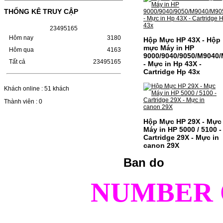
HỘP MỰC CANON CRG-070 CHO DÒNG
MÁY LBP 243/MF 461DW MÃ HỘP MỰC:–
THỐNG KÊ TRUY CẬP
Hộp mực Canon CRG-070– Loại mực: Mực
in laser trắng đenSỬ DỤNG CHO MÁY IN:–
2
3
4
9
5
1
6
5
Canon i-SENSYS…
Giá : 799.000VND
Hôm nay
3180
Hộp Mực HP 43X - Hộp
mực Máy in HP
Hôm qua
4163
Chọn mua
9000/9040/9050/M9040
Tất cả
23495165
- Mực in Hp 43X -
Cartridge Hp 43x
HỘP MỰC TK-1158 CHO
Khách online : 51 khách
MÁY IN KYOCERA
M2135DN/M2635DN
Thành viên : 0
HỘP MỰC TK-1158 CHO MÁY IN
Hộp Mực HP 29X - Mực
KYOCERA M2135DN/M2635DNMÃ HỘP
Máy in HP 5000 / 5100 -
MỰC:- Hộp mực Kyocera TK-1158- Loại
Cartridge 29X - Mực in
mực: Mực in laser trắng đenSỬ DỤNG CHO
canon 29X
MÁY IN:- Kyocera Ecosys
M2135dn/M2635dn/M2735dw/P2235dn/P2235dw-
Mặt hàng…
Ban do
Giá : 799.000VND
NUMBER 
Chọn mua