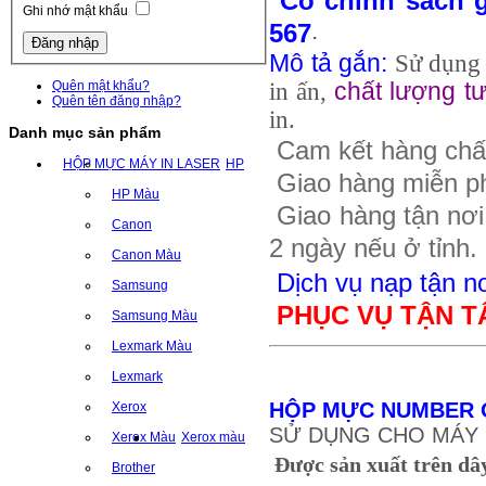
Có chính sách g
Ghi nhớ mật khẩu
.
567
Mô tả gắn
:
Sử dụng
Quên mật khẩu?
in ấn,
chất lượng t
Quên tên đăng nhập?
in.
Danh mục sản phẩm
Cam kết hàng chấ
HỘP MỰC MÁY IN LASER
HP
Giao hàng miễn ph
HP Màu
Giao hàng tận nơi 
Canon
2 ngày nếu ở tỉnh.
Canon Màu
Dịch vụ nạp tận n
Samsung
PHỤC VỤ TẬN T
Samsung Màu
Lexmark Màu
Lexmark
HỘP MỰC NUMBER 
Xerox
SỬ DỤNG CHO MÁY I
Xerox Màu
Xerox màu
Được sản xuất trên dây
Brother