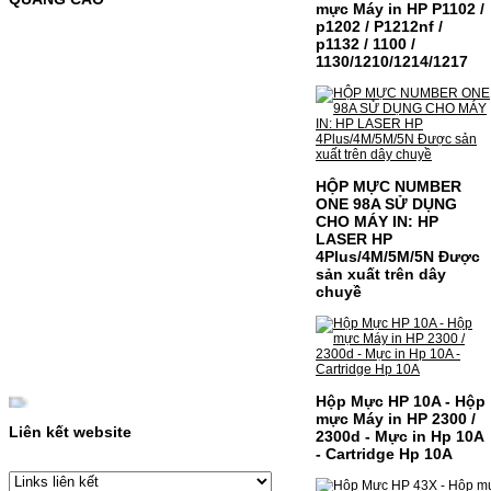
mực Máy in HP P1102 /
màuSỬ DỤNG CHO MÁY IN:- Samsung SL-
C435 C436 C485 SL-485FW SL-486
p1202 / P1212nf /
486FW-…
p1132 / 1100 /
Giá : 599.000VND
1130/1210/1214/1217
Chọn mua
HỘP MỰC HP 110A
(W1110A) CHO DÒNG MÁY
HỘP MỰC NUMBER
LBP 243/MF 461DW
ONE 98A SỬ DỤNG
CHO MÁY IN: HP
HỘP MỰC HP 110A (W1110A) CHO DÒNG
LASER HP
MÁY LBP 243/MF 461DWMÃ HỘP MỰC:-
4Plus/4M/5M/5N Được
Hộp mực HP 110A (W1110A)- Loại mực:
sản xuất trên dây
Mực in laser trắng đenSỬ DỤNG CHO MÁY
chuyề
IN:- HP…
Giá : 249.000VND
Chọn mua
Hộp Mực HP 10A - Hộp
HỘP MỰC CANON CRG-070
mực Máy in HP 2300 /
CHO DÒNG MÁY LBP
Liên kết website
2300d - Mực in Hp 10A
- Cartridge Hp 10A
243/MF 461DW