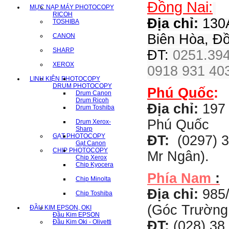
Đồng Nai:
MỰC NẠP MÁY PHOTOCOPY
RICOH
Địa chỉ:
130A
TOSHIBA
Biên Hòa, Đ
CANON
SHARP
ĐT:
0251.394
XEROX
0918 931 403
LINH KIỆN PHOTOCOPY
DRUM PHOTOCOPY
Phú Quốc
:
Drum Canon
Drum Ricoh
Địa chỉ:
197 
Drum Toshiba
Phú Quốc
Drum Xerox-
Sharp
GẠT PHOTOCOPY
ĐT:
(0297) 3
Gạt Canon
CHIP PHOTOCOPY
Mr Ngân).
Chip Xerox
Chip Kyocera
Phía Nam
:
Chip Minolta
Địa chỉ:
985
Chip Toshiba
(Góc Trường
ĐẦU KIM EPSON, OKI
Đầu Kim EPSON
ĐT:
(028) 38 
Đầu Kim Oki - Olivetti