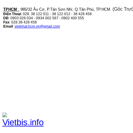
(Góc Trư
TPHCM
:
985/32 Âu Cơ, P.Tân Sơn Nhì, Q.Tân Phú, TP.HCM.
Điện Thoại
: 028. 38 122 011 - 38 122 012 - 38 428 458
DĐ
: 0903 026 034 - 0934 002 567 - 0902 400 555
Fax
: 028.38 428 458
Email
:
vietnhat.hcm.vn@gmail.com