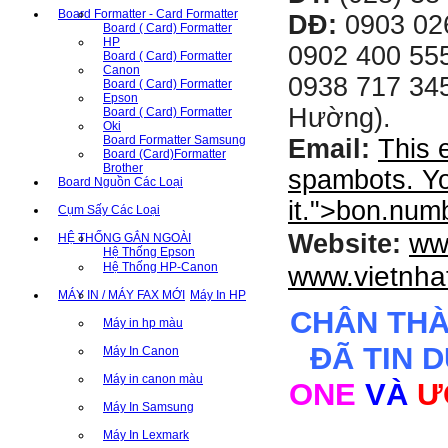
Board Formatter - Card Formatter
DĐ:
0903 02
Board ( Card) Formatter
HP
0902 400 555
Board ( Card) Formatter
Canon
0938 717 345
Board ( Card) Formatter
Epson
Hường).
Board ( Card) Formatter
Oki
Board Formatter Samsung
Email:
This 
Board (Card)Formatter
Brother
spambots. Yo
Board Nguồn Các Loại
it.
">
bon.num
Cụm Sấy Các Loại
ww
Website:
HỆ THỐNG GẮN NGOÀI
Hệ Thống Epson
Hệ Thống HP-Canon
www.vietnha
MÁY IN / MÁY FAX MỚI
Máy In HP
CHÂN TH
Máy in hp màu
ĐÃ TIN 
Máy In Canon
Máy in canon màu
ONE
VÀ
Ư
Máy In Samsung
Máy In Lexmark