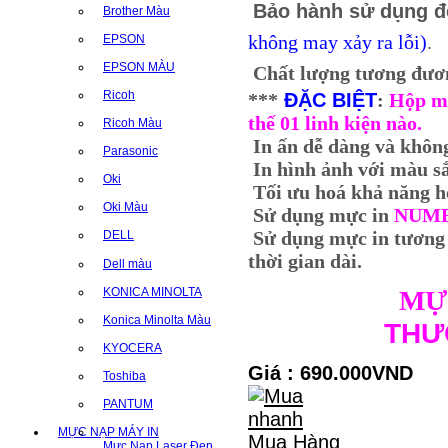
Bảo hành sử dụng đ
Brother Màu
không may xảy ra lỗi)
.
EPSON
EPSON MÀU
Chất lượng tương đươn
Ricoh
***
ĐẶC BIỆT
:
Hộp m
thế 01 linh kiện nào.
Ricoh Màu
In ấn dễ dàng và không
Parasonic
In hình ảnh với màu sắc
Oki
Tối ưu hoá khả năng ho
Oki Màu
Sử dụng mực in
NUM
Sử dụng mực in tương
DELL
thời gian dài.
Dell màu
KONICA MINOLTA
MỰ
Konica Minolta Màu
THƯ
KYOCERA
Giá : 690.000VND
Toshiba
PANTUM
MỰC NẠP MÁY IN
Mua Hàng
Mực Nạp Laser Đen