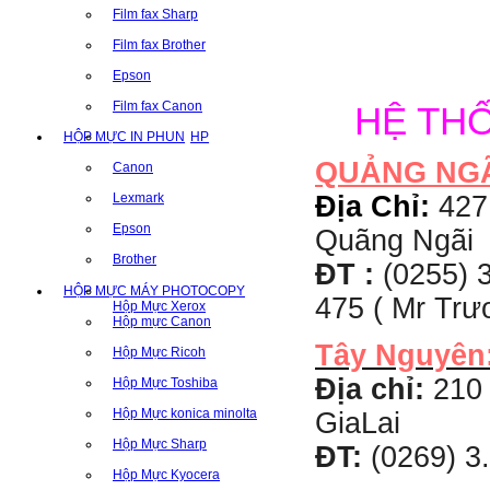
Film fax Sharp
Film fax Brother
Epson
Film fax Canon
HỆ TH
HỘP MỰC IN PHUN
HP
QUẢNG NG
Canon
Địa Chỉ:
427
Lexmark
Epson
Quãng Ngãi
Brother
ĐT :
(0255) 3
HỘP MỰC MÁY PHOTOCOPY
475 ( Mr Tr
Hộp Mực Xerox
Hộp mực Canon
Tây Nguyên
Hộp Mực Ricoh
Địa chỉ:
210 
Hộp Mực Toshiba
Hộp Mực konica minolta
GiaLai
Hộp Mực Sharp
ĐT:
(0269) 3
Hộp Mực Kyocera