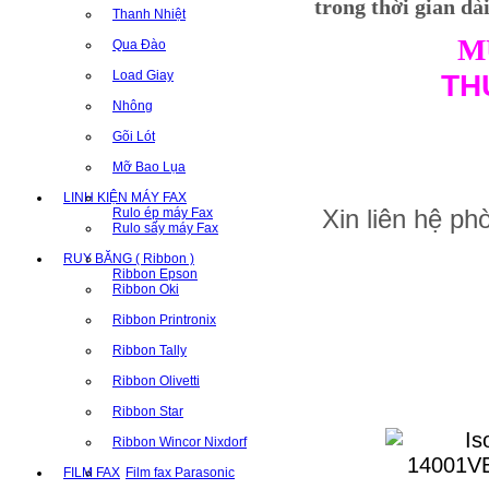
trong thời gian dài
Thanh Nhiệt
M
Qua Đào
Load Giay
TH
Nhông
Gõi Lót
Mỡ Bao Lụa
LINH KIỆN MÁY FAX
Xin liên hệ p
Rulo ép máy Fax
Rulo sấy máy Fax
RUY BĂNG ( Ribbon )
Ribbon Epson
Ribbon Oki
Ribbon Printronix
Ribbon Tally
Ribbon Olivetti
Ribbon Star
Ribbon Wincor Nixdorf
FILM FAX
Film fax Parasonic