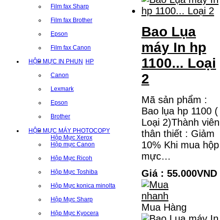
Film fax Sharp
Film fax Brother
Bao Lụa
Epson
máy In hp
Film fax Canon
1100... Loại
HỘP MỰC IN PHUN
HP
2
Canon
Lexmark
Mã sản phẩm :
Epson
Bao lụa hp 1100 (
Brother
Loại 2)Thành viên
HỘP MỰC MÁY PHOTOCOPY
thân thiết : Giảm
Hộp Mực Xerox
10% Khi mua hộp
Hộp mực Canon
mực…
Hộp Mực Ricoh
Giá : 55.000VND
Hộp Mực Toshiba
Hộp Mực konica minolta
Hộp Mực Sharp
Mua Hàng
Hộp Mực Kyocera