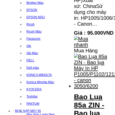
HP)Xuất
Brother Màu
xứ: ChinaSử
EPSON
dụng cho máy
in: HP1005/1006/
EPSON MÀU
- Canon…
Ricoh
Ricoh Màu
Giá : 95.000VND
Parasonic
Oki
Mua Hàng
Oki Màu
DELL
Dell màu
KONICA MINOLTA
Konica Minolta Màu
KYOCERA
Bao Lụa
Toshiba
85a ZIN -
PANTUM
MỰC NẠP MÁY IN
Bao lụa
Mực Nạp Laser Đen