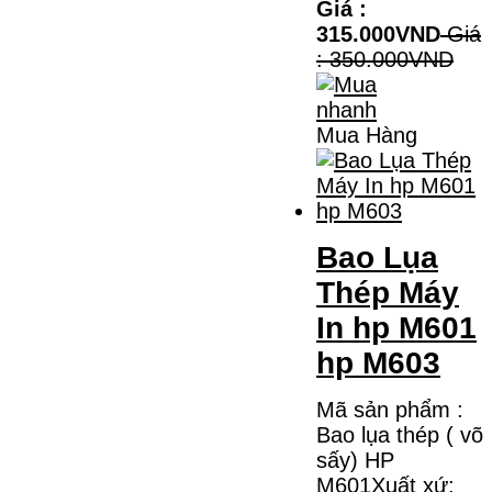
Giá :
315.000VND
Giá
: 350.000VND
Mua Hàng
Bao Lụa
Thép Máy
In hp M601
hp M603
Mã sản phẩm :
Bao lụa thép ( võ
sấy) HP
M601Xuất xứ: