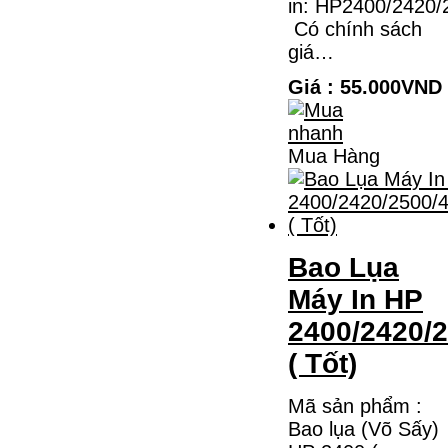
in: HP2400/2420/
M2135DN/M2635DN
Có chính sách
HỘP MỰC TK-1158 CHO MÁY IN
giá…
KYOCERA M2135DN/M2635DNMÃ HỘP
MỰC:- Hộp mực Kyocera TK-1158- Loại
Giá : 55.000VND
mực: Mực in laser trắng đenSỬ DỤNG CHO
MÁY IN:- Kyocera Ecosys
M2135dn/M2635dn/M2735dw/P2235dn/P2235dw-
Mặt hàng…
Giá : 799.000VND
Mua Hàng
Chọn mua
Bao Lụa
Máy In HP
2400/2420/
( Tốt)
Mã sản phẩm :
Bao lụa (Võ Sấy)