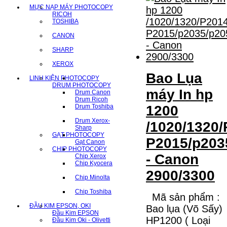
MỰC NẠP MÁY PHOTOCOPY
RICOH
TOSHIBA
CANON
SHARP
XEROX
Bao Lụa
LINH KIỆN PHOTOCOPY
DRUM PHOTOCOPY
máy In hp
Drum Canon
Drum Ricoh
Drum Toshiba
1200
Drum Xerox-
/1020/1320/
Sharp
GẠT PHOTOCOPY
P2015/p203
Gạt Canon
CHIP PHOTOCOPY
- Canon
Chip Xerox
Chip Kyocera
2900/3300
Chip Minolta
Chip Toshiba
Mã sản phẩm :
ĐẦU KIM EPSON, OKI
Bao lụa (Võ Sấy)
Đầu Kim EPSON
HP1200 ( Loại
Đầu Kim Oki - Olivetti