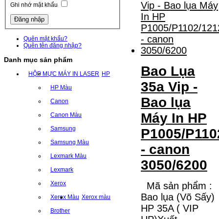
Ghi nhớ mật khẩu
Quên mật khẩu?
Quên tên đăng nhập?
Danh mục sản phẩm
Bao Lụa
HỘP MỰC MÁY IN LASER
HP
35a Vip -
HP Màu
Bao lụa
Canon
Máy In HP
Canon Màu
Samsung
P1005/P110
Samsung Màu
- canon
Lexmark Màu
3050/6200
Lexmark
Xerox
Mã sản phẩm :
Bao lụa (Võ Sấy)
Xerox Màu
Xerox màu
HP 35A ( VIP
Brother