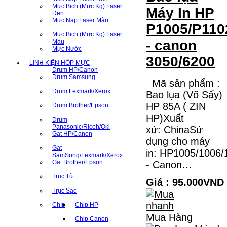
Mưc Bịch (Mực Kg) Laser
Máy In HP
Đen
Mực Nạp Laser Màu
P1005/P110
Mưc Bịch (Mực Kg) Laser
- canon
Màu
Mực Nước
3050/6200
LINH KIỆN HỘP MỰC
Drum HP/Canon
Drum Samsung
Mã sản phẩm :
Drum Lexmark/Xerox
Bao lụa (Võ Sấy)
HP 85A ( ZIN
Drum Brother/Epson
HP)Xuất
Drum
Panasonic/Ricoh/Oki
xứ: ChinaSử
Gạt HP/Canon
dụng cho máy
Gạt
in: HP1005/1006/
SamSung/Lexmark/Xerox
Gạt Brother/Epson
- Canon…
Trục Từ
Giá : 95.000VND
Trục Sạc
Chíp
Chip HP
Mua Hàng
Chip Canon