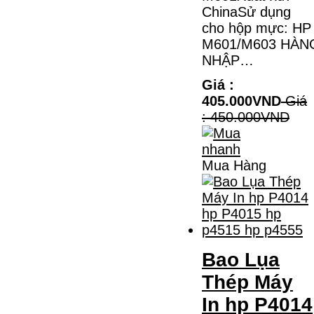
ChinaSử dụng
cho hộp mực: HP
M601/M603 HÀN
NHẬP…
Giá :
405.000VND
Giá
: 450.000VND
Mua Hàng
Bao Lụa
Thép Máy
In hp P4014