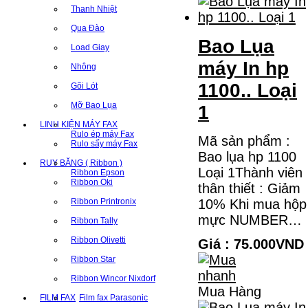
Thanh Nhiệt
Qua Đào
Bao Lụa
Load Giay
máy In hp
Nhông
1100.. Loại
Gõi Lót
Mỡ Bao Lụa
1
LINH KIỆN MÁY FAX
Rulo ép máy Fax
Mã sản phẩm :
Rulo sấy máy Fax
Bao lụa hp 1100
RUY BĂNG ( Ribbon )
Loại 1Thành viên
Ribbon Epson
Ribbon Oki
thân thiết : Giảm
Ribbon Printronix
10% Khi mua hộp
mực NUMBER…
Ribbon Tally
Ribbon Olivetti
Giá : 75.000VND
Ribbon Star
Ribbon Wincor Nixdorf
Mua Hàng
FILM FAX
Film fax Parasonic