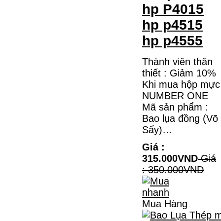
hp P4015
hp p4515
hp p4555
Thành viên thân
thiết : Giảm 10%
Khi mua hộp mực
NUMBER ONE
Mã sản phẩm :
Bao lụa đồng (Võ
Sấy)…
Giá :
315.000VND
Giá
: 350.000VND
Mua Hàng