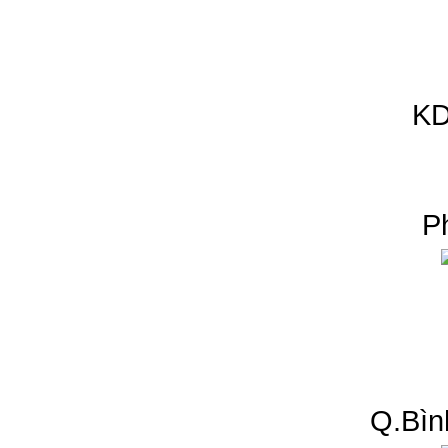
KD
P
Q.Bìn