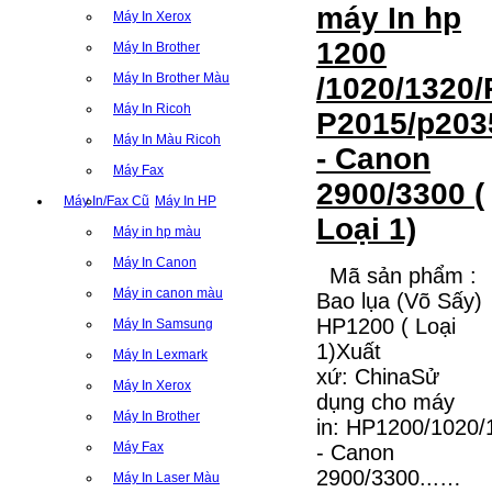
máy In hp
Máy In Xerox
1200
Máy In Brother
Máy In Brother Màu
/1020/1320/
Máy In Ricoh
P2015/p203
Máy In Màu Ricoh
- Canon
Máy Fax
2900/3300 (
Máy In/Fax Cũ
Máy In HP
Loại 1)
Máy in hp màu
Máy In Canon
Mã sản phẩm :
Máy in canon màu
Bao lụa (Võ Sấy)
HP1200 ( Loại
Máy In Samsung
1)Xuất
Máy In Lexmark
xứ: ChinaSử
Máy In Xerox
dụng cho máy
Máy In Brother
in: HP1200/1020
Máy Fax
- Canon
2900/3300...…
Máy In Laser Màu