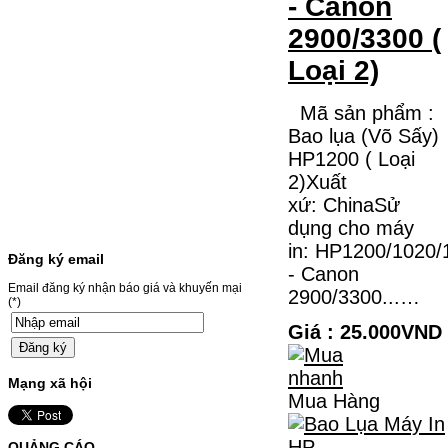
- Canon
thường…
Giá : 799.000VND
2900/3300 (
Chọn mua
Loại 2)
Mã sản phẩm :
HỘP MỰC BROTHER TN-
240 CHO MÁY IN MFC-
Bao lụa (Võ Sấy)
9120CN/HL-3040CN
HP1200 ( Loại
2)Xuất
HỘP MỰC BROTHER TN-240 CHO MÁY IN
xứ: ChinaSử
MFC-9120CN/HL-3040CN MÃ HỘP MỰC:–
Hộp mực Brother TN-240– Loại mực: BK
dụng cho máy
(Đen) SỬ DỤNG CHO MÁY IN:– Brother
HL-3040CN/MFC-9120CN– Mặt hàng
in: HP1200/1020
thường xuyên thay…
Đăng ký email
- Canon
Giá : 499.000VND
Email đăng ký nhận báo giá và khuyến mại
2900/3300...…
Chọn mua
(*)
Giá : 25.000VND
MỰC NẠP MÀU 119A CHO
DÒNG MÁY HP COLOR
Mạng xã hội
Mua Hàng
LASER 150A/178NW
MỰC NẠP MÀU 119A CHO DÒNG MÁY HP
QUẢNG CÁO