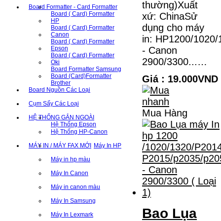
thường)Xuất
Board Formatter - Card Formatter
Board ( Card) Formatter
xứ: ChinaSử
HP
dụng cho máy
Board ( Card) Formatter
Canon
in: HP1200/1020
Board ( Card) Formatter
- Canon
Epson
Board ( Card) Formatter
2900/3300...…
Oki
Board Formatter Samsung
Board (Card)Formatter
Giá : 19.000VND
Brother
Board Nguồn Các Loại
Cụm Sấy Các Loại
Mua Hàng
HỆ THỐNG GẮN NGOÀI
Hệ Thống Epson
Hệ Thống HP-Canon
MÁY IN / MÁY FAX MỚI
Máy In HP
Máy in hp màu
Máy In Canon
Máy in canon màu
Máy In Samsung
Bao Lụa
Máy In Lexmark