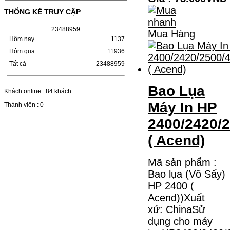
THỐNG KÊ TRUY CẬP
HỘP MỰC HP 110A (W1110A) CHO DÒNG
MÁY LBP 243/MF 461DWMÃ HỘP MỰC:-
Hộp mực HP 110A (W1110A)- Loại mực:
2
3
4
8
8
9
5
9
Mua Hàng
Mực in laser trắng đenSỬ DỤNG CHO MÁY
Hôm nay
1137
IN:- HP…
Giá : 249.000VND
Hôm qua
11936
Tất cả
23488959
Chọn mua
Bao Lụa
Khách online : 84 khách
HỘP MỰC CANON CRG-070
Máy In HP
CHO DÒNG MÁY LBP
Thành viên : 0
243/MF 461DW
2400/2420/
HỘP MỰC CANON CRG-070 CHO DÒNG
( Acend)
MÁY LBP 243/MF 461DW MÃ HỘP MỰC:–
Hộp mực Canon CRG-070– Loại mực: Mực
in laser trắng đenSỬ DỤNG CHO MÁY IN:–
Mã sản phẩm :
Canon i-SENSYS…
Giá : 799.000VND
Bao lụa (Võ Sấy)
HP 2400 (
Chọn mua
Acend))Xuất
xứ: ChinaSử
HỘP MỰC TK-1158 CHO
dụng cho máy
MÁY IN KYOCERA