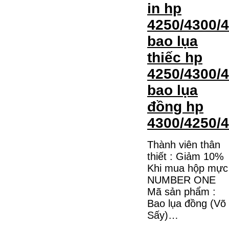
in hp
4250/4300/
bao lụa
thiếc hp
4250/4300/
bao lụa
đồng hp
4300/4250/
Thành viên thân
thiết : Giảm 10%
Khi mua hộp mực
NUMBER ONE
Mã sản phẩm :
Bao lụa đồng (Võ
Sấy)…