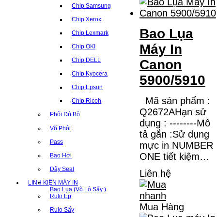
Chip Samsung
Chip Xerox
Bao Lụa
Chip Lexmark
Máy In
Chip OKI
Chip DELL
Canon
Chip Kyocera
5900/5910
Chip Epson
Mã sản phẩm :
Chip Ricoh
Q2672AHạn sử
Phôi Đủ Bộ
dụng : --------Mô
Võ Phôi
tả gắn :Sử dụng
Pass
mực in NUMBER
ONE tiết kiệm…
Bao Hơi
Dây Seal
Liên hệ
LINH KIỆN MÁY IN
Bao Lụa (Võ Lô Sấy )
Rulo Ép
Mua Hàng
Rulo Sấy