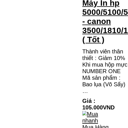
Máy In hp
5000/5100/
- canon
3500/1810/
( Tốt )
Thành viên thân
thiết : Giảm 10%
Khi mua hộp mực
NUMBER ONE
Mã sản phẩm :
Bao lụa (Võ Sấy)
…
Giá :
105.000VND
Mua Hàng