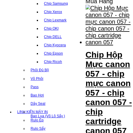
Mua Hàng
Chip Samsung
Chip Xerox
Chip Lexmark
Chip OKI
Chip DELL
Chip Kyocera
Chip Hộp
Chip Epson
Mực canon
Chip Ricoh
Phôi Đủ Bộ
057 - chip
Võ Phôi
mực canon
Pass
057 - chip
Bao Hơi
canon 057 -
Dây Seal
chip
LINH KIỆN MÁY IN
Bao Lụa (Võ Lô Sấy )
cartridge
Rulo Ép
canon 057
Rulo Sấy