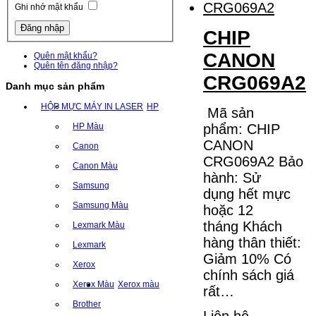
Ghi nhớ mật khẩu
CHIP
CANON
Quên mật khẩu?
Quên tên đăng nhập?
CRG069A2
Danh mục sản phẩm
HỘP MỰC MÁY IN LASER
HP
Mã sản
phẩm: CHIP
HP Màu
CANON
Canon
CRG069A2 Bảo
Canon Màu
hành: Sử
Samsung
dụng hết mực
Samsung Màu
hoặc 12
tháng Khách
Lexmark Màu
hàng thân thiết:
Lexmark
Giảm 10% Có
Xerox
chính sách giá
Xerox Màu
Xerox màu
rất…
Brother
Liên hệ