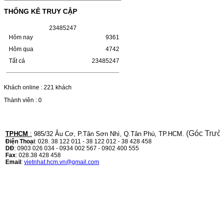
(W1110A) CHO DÒNG MÁY
LBP 243/MF 461DW
THỐNG KÊ TRUY CẬP
HỘP MỰC HP 110A (W1110A) CHO DÒNG
2
3
4
8
5
2
4
7
MÁY LBP 243/MF 461DWMÃ HỘP MỰC:-
Hôm nay
9361
Hộp mực HP 110A (W1110A)- Loại mực:
Mực in laser trắng đenSỬ DỤNG CHO MÁY
Hôm qua
4742
IN:- HP…
Tất cả
23485247
Giá : 249.000VND
Chọn mua
Khách online : 221 khách
Thành viên : 0
HỘP MỰC CANON CRG-070
CHO DÒNG MÁY LBP
243/MF 461DW
(Góc Trư
TPHCM
:
985/32 Âu Cơ, P.Tân Sơn Nhì, Q.Tân Phú, TP.HCM.
Điện Thoại
: 028. 38 122 011 - 38 122 012 - 38 428 458
HỘP MỰC CANON CRG-070 CHO DÒNG
DĐ
: 0903 026 034 - 0934 002 567 - 0902 400 555
MÁY LBP 243/MF 461DW MÃ HỘP MỰC:–
Fax
: 028.38 428 458
Hộp mực Canon CRG-070– Loại mực: Mực
Email
:
vietnhat.hcm.vn@gmail.com
in laser trắng đenSỬ DỤNG CHO MÁY IN:–
Canon i-SENSYS…
Giá : 799.000VND
Chọn mua