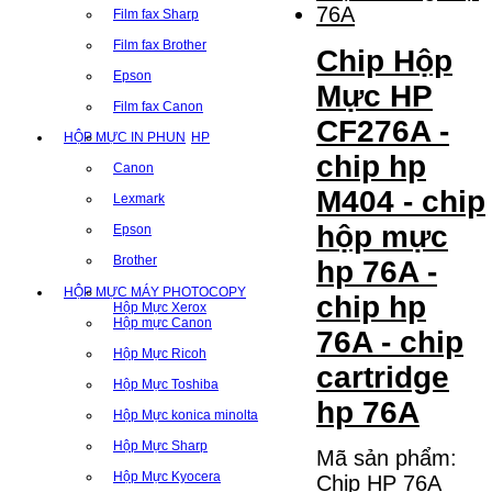
Film fax Sharp
Film fax Brother
Chip Hộp
Epson
Mực HP
Film fax Canon
CF276A -
HỘP MỰC IN PHUN
HP
chip hp
Canon
M404 - chip
Lexmark
hộp mực
Epson
Brother
hp 76A -
HỘP MỰC MÁY PHOTOCOPY
chip hp
Hộp Mực Xerox
Hộp mực Canon
76A - chip
Hộp Mực Ricoh
cartridge
Hộp Mực Toshiba
hp 76A
Hộp Mực konica minolta
Hộp Mực Sharp
Mã sản phẩm:
Hộp Mực Kyocera
Chip HP 76A