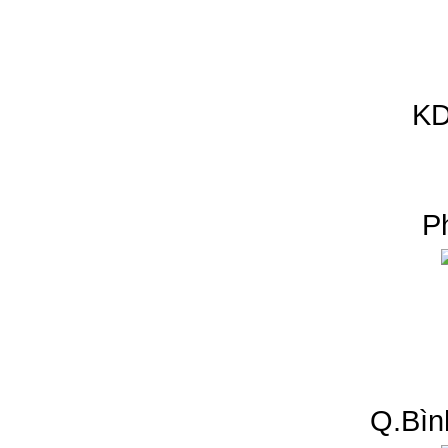
KD
P
Q.Bìn