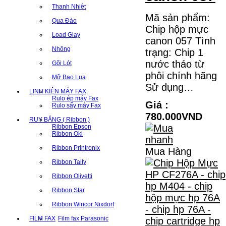
Thanh Nhiệt
Mã sản phẩm:
Qua Đào
Chip hộp mực
Load Giay
canon 057 Tình
Nhông
trạng: Chip 1
nước tháo từ
Gõi Lót
phôi chính hãng
Mỡ Bao Lụa
Sử dụng…
LINH KIỆN MÁY FAX
Rulo ép máy Fax
Giá :
Rulo sấy máy Fax
780.000VND
RUY BĂNG ( Ribbon )
Ribbon Epson
Ribbon Oki
Ribbon Printronix
Mua Hàng
Ribbon Tally
Ribbon Olivetti
Ribbon Star
Ribbon Wincor Nixdorf
FILM FAX
Film fax Parasonic