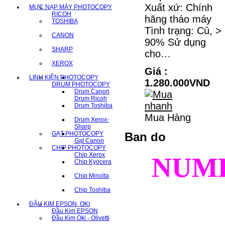
Xuất xứ: Chính
MỰC NẠP MÁY PHOTOCOPY
RICOH
hãng tháo máy
TOSHIBA
Tình trạng: Củ, >
CANON
90% Sử dụng
SHARP
cho…
XEROX
Giá :
LINH KIỆN PHOTOCOPY
1.280.000VND
DRUM PHOTOCOPY
Drum Canon
Drum Ricoh
Drum Toshiba
Mua Hàng
Drum Xerox-
Sharp
GẠT PHOTOCOPY
Ban do
Gạt Canon
CHIP PHOTOCOPY
Chip Xerox
NUM
Chip Kyocera
Chip Minolta
Chip Toshiba
ĐẦU KIM EPSON, OKI
Đầu Kim EPSON
Đầu Kim Oki - Olivetti