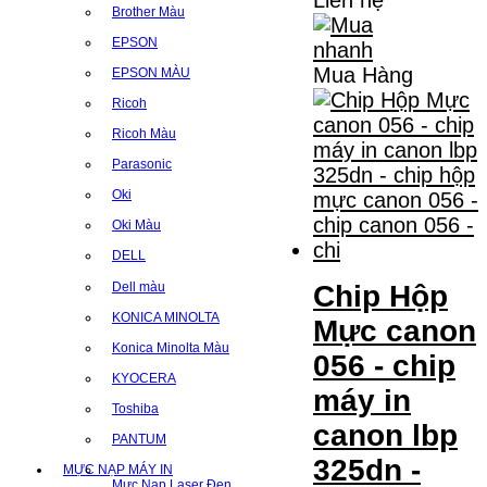
Brother Màu
EPSON
Mua Hàng
EPSON MÀU
Ricoh
Ricoh Màu
Parasonic
Oki
Oki Màu
DELL
Dell màu
Chip Hộp
KONICA MINOLTA
Mực canon
Konica Minolta Màu
056 - chip
KYOCERA
máy in
Toshiba
canon lbp
PANTUM
325dn -
MỰC NẠP MÁY IN
Mực Nạp Laser Đen