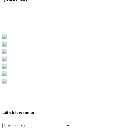
MỰC NẠP MÀU 119A CHO DÒNG MÁY HP
COLOR LASER 150A/178NWMÃ MỰC
NẠP:- 119A/150A- Loại mực: Mực in laser
màuSỬ DỤNG CHO MÁY IN:- HP Color
Laser 150A/178NW- Giá cả…
Giá : 199.000VND
Chọn mua
HỘP MỰC MÀU SAMSUNG
CLT-403S CHO DÒNG MÁY
SL-C435/C436
HỘP MỰC MÀU SAMSUNG CLT-403S CHO
DÒNG MÁY SL-C435/C436MÃ HỘP MỰC:-
Samsung CLT-403S- Loại mực: Mực in laser
màuSỬ DỤNG CHO MÁY IN:- Samsung SL-
C435 C436 C485 SL-485FW SL-486
486FW-…
Giá : 599.000VND
Chọn mua
Liên kết website
HỘP MỰC HP 110A