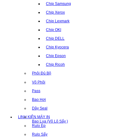
Chip Samsung
Chip Xerox
Chip Lexmark
Chip OKI
Chip DELL
Chip Kyocera
Chip Epson
Chip Ricoh
Phôi Đủ Bộ
Võ Phôi
Pass
Bao Hơi
Dây Seal
LINH KIỆN MÁY IN
Bao Lụa (Võ Lô Sấy )
Rulo Ép
Rulo Sấy