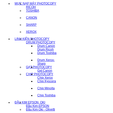
MỰC NẠP MÁY PHOTOCOPY
RICOH
TOSHIBA
CANON
SHARP
XEROX
LINH KIỆN PHOTOCOPY
DRUM PHOTOCOPY
Drum Canon
Drum Ricoh
Drum Toshiba
Drum Xerox-
Sharp
GẠT PHOTOCOPY
Gạt Canon
CHIP PHOTOCOPY
Chip Xerox
Chip Kyocera
Chip Minolta
Chip Toshiba
ĐẦU KIM EPSON, OKI
Đầu Kim EPSON
Đầu Kim Oki - Olivetti