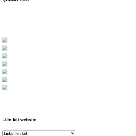
MỰC NẠP MÀU 119A CHO DÒNG MÁY HP
COLOR LASER 150A/178NWMÃ MỰC
NẠP:- 119A/150A- Loại mực: Mực in laser
màuSỬ DỤNG CHO MÁY IN:- HP Color
Laser 150A/178NW- Giá cả…
Giá : 199.000VND
Chọn mua
HỘP MỰC MÀU SAMSUNG
CLT-403S CHO DÒNG MÁY
SL-C435/C436
HỘP MỰC MÀU SAMSUNG CLT-403S CHO
DÒNG MÁY SL-C435/C436MÃ HỘP MỰC:-
Samsung CLT-403S- Loại mực: Mực in laser
màuSỬ DỤNG CHO MÁY IN:- Samsung SL-
C435 C436 C485 SL-485FW SL-486
486FW-…
Giá : 599.000VND
Chọn mua
Liên kết website
HỘP MỰC HP 110A