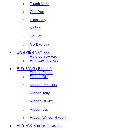
Thanh Nhiệt
Qua Đào
Load Giay
Nhông
Gõi Lót
Mỡ Bao Lụa
LINH KIỆN MÁY FAX
Rulo ép máy Fax
Rulo sấy máy Fax
RUY BĂNG ( Ribbon )
Ribbon Epson
Ribbon Oki
Ribbon Printronix
Ribbon Tally
Ribbon Olivetti
Ribbon Star
Ribbon Wincor Nixdorf
FILM FAX
Film fax Parasonic