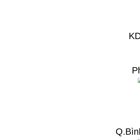
KD
P
Q.Bìn