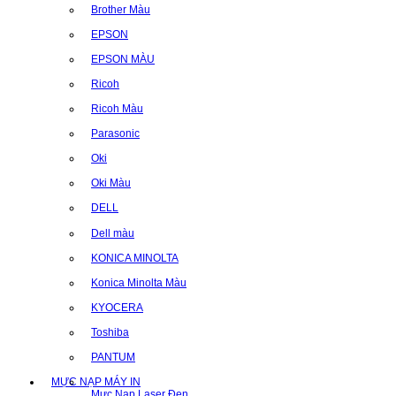
Brother Màu
EPSON
EPSON MÀU
Ricoh
Ricoh Màu
Parasonic
Oki
Oki Màu
DELL
Dell màu
KONICA MINOLTA
Konica Minolta Màu
KYOCERA
Toshiba
PANTUM
MỰC NẠP MÁY IN
Mực Nạp Laser Đen