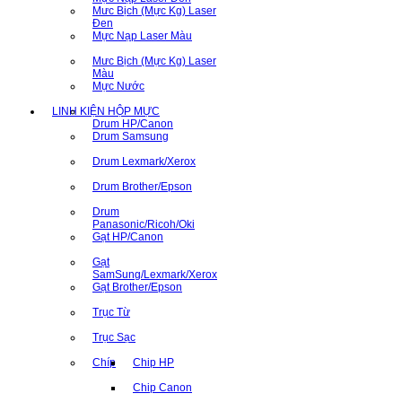
Mưc Bịch (Mực Kg) Laser
Đen
Mực Nạp Laser Màu
Mưc Bịch (Mực Kg) Laser
Màu
Mực Nước
LINH KIỆN HỘP MỰC
Drum HP/Canon
Drum Samsung
Drum Lexmark/Xerox
Drum Brother/Epson
Drum
Panasonic/Ricoh/Oki
Gạt HP/Canon
Gạt
SamSung/Lexmark/Xerox
Gạt Brother/Epson
Trục Từ
Trục Sạc
Chíp
Chip HP
Chip Canon