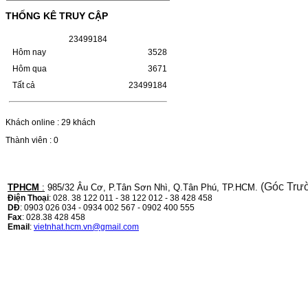
(W1110A) CHO DÒNG MÁY
THỐNG KÊ TRUY CẬP
LBP 243/MF 461DW
2
3
4
9
9
1
8
4
HỘP MỰC HP 110A (W1110A) CHO DÒNG
MÁY LBP 243/MF 461DWMÃ HỘP MỰC:-
Hôm nay
3528
Hộp mực HP 110A (W1110A)- Loại mực:
Hôm qua
3671
Mực in laser trắng đenSỬ DỤNG CHO MÁY
IN:- HP…
Tất cả
23499184
Giá : 249.000VND
Chọn mua
Khách online : 29 khách
Thành viên : 0
HỘP MỰC CANON CRG-070
CHO DÒNG MÁY LBP
243/MF 461DW
(Góc Trư
TPHCM
:
985/32 Âu Cơ, P.Tân Sơn Nhì, Q.Tân Phú, TP.HCM.
Điện Thoại
: 028. 38 122 011 - 38 122 012 - 38 428 458
HỘP MỰC CANON CRG-070 CHO DÒNG
DĐ
: 0903 026 034 - 0934 002 567 - 0902 400 555
MÁY LBP 243/MF 461DW MÃ HỘP MỰC:–
Fax
: 028.38 428 458
Hộp mực Canon CRG-070– Loại mực: Mực
Email
:
vietnhat.hcm.vn@gmail.com
in laser trắng đenSỬ DỤNG CHO MÁY IN:–
Canon i-SENSYS…
Giá : 799.000VND
Chọn mua