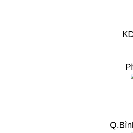
KD
P
Q.Bìn