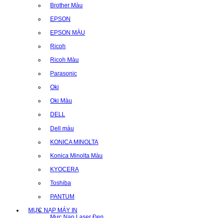
Brother Màu
EPSON
EPSON MÀU
Ricoh
Ricoh Màu
Parasonic
Oki
Oki Màu
DELL
Dell màu
KONICA MINOLTA
Konica Minolta Màu
KYOCERA
Toshiba
PANTUM
MỰC NẠP MÁY IN
Mực Nạp Laser Đen