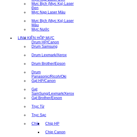
Mưc Bịch (Mực Kg) Laser
Đen
Mực Nạp Laser Màu
Mưc Bịch (Mực Kg) Laser
Màu
Mực Nước
LINH KIỆN HỘP MỰC
Drum HP/Canon
Drum Samsung
Drum Lexmark/Xerox
Drum Brother/Epson
Drum
Panasonic/Ricoh/Oki
Gạt HP/Canon
Gạt
SamSung/Lexmark/Xerox
Gạt Brother/Epson
Trục Từ
Trục Sạc
Chíp
Chip HP
Chip Canon