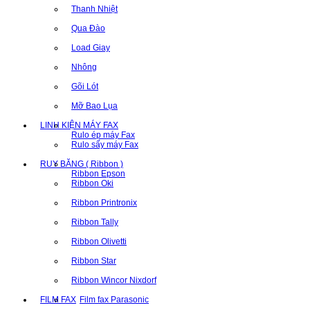
Thanh Nhiệt
Qua Đào
Load Giay
Nhông
Gõi Lót
Mỡ Bao Lụa
LINH KIỆN MÁY FAX
Rulo ép máy Fax
Rulo sấy máy Fax
RUY BĂNG ( Ribbon )
Ribbon Epson
Ribbon Oki
Ribbon Printronix
Ribbon Tally
Ribbon Olivetti
Ribbon Star
Ribbon Wincor Nixdorf
FILM FAX
Film fax Parasonic