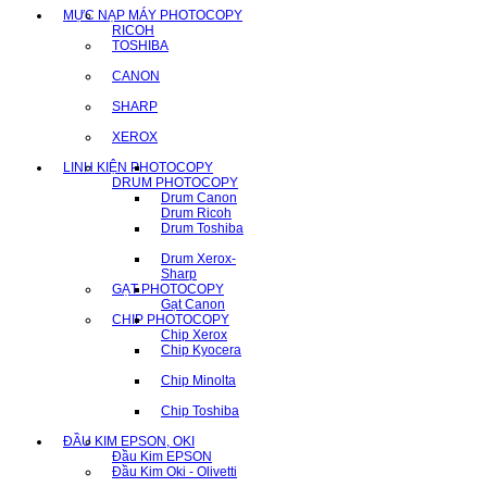
MỰC NẠP MÁY PHOTOCOPY
RICOH
TOSHIBA
CANON
SHARP
XEROX
LINH KIỆN PHOTOCOPY
DRUM PHOTOCOPY
Drum Canon
Drum Ricoh
Drum Toshiba
Drum Xerox-
Sharp
GẠT PHOTOCOPY
Gạt Canon
CHIP PHOTOCOPY
Chip Xerox
Chip Kyocera
Chip Minolta
Chip Toshiba
ĐẦU KIM EPSON, OKI
Đầu Kim EPSON
Đầu Kim Oki - Olivetti