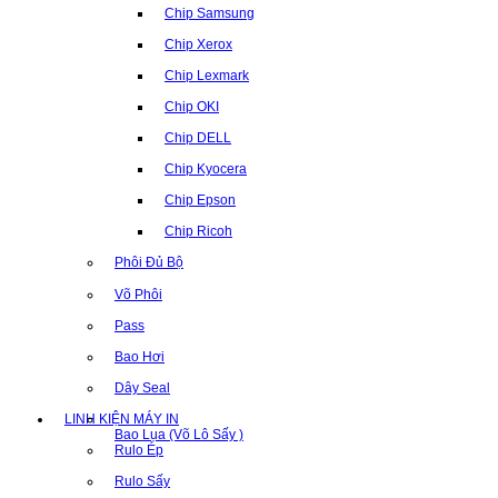
Chip Samsung
Chip Xerox
Chip Lexmark
Chip OKI
Chip DELL
Chip Kyocera
Chip Epson
Chip Ricoh
Phôi Đủ Bộ
Võ Phôi
Pass
Bao Hơi
Dây Seal
LINH KIỆN MÁY IN
Bao Lụa (Võ Lô Sấy )
Rulo Ép
Rulo Sấy