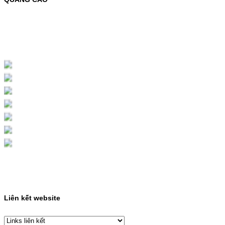
MỰC NẠP MÀU 119A CHO DÒNG MÁY HP
COLOR LASER 150A/178NWMÃ MỰC
NẠP:- 119A/150A- Loại mực: Mực in laser
màuSỬ DỤNG CHO MÁY IN:- HP Color
Laser 150A/178NW- Giá cả…
Giá : 199.000VND
Chọn mua
HỘP MỰC MÀU SAMSUNG
CLT-403S CHO DÒNG MÁY
SL-C435/C436
HỘP MỰC MÀU SAMSUNG CLT-403S CHO
DÒNG MÁY SL-C435/C436MÃ HỘP MỰC:-
Samsung CLT-403S- Loại mực: Mực in laser
màuSỬ DỤNG CHO MÁY IN:- Samsung SL-
C435 C436 C485 SL-485FW SL-486
486FW-…
Giá : 599.000VND
Chọn mua
Liên kết website
HỘP MỰC HP 110A