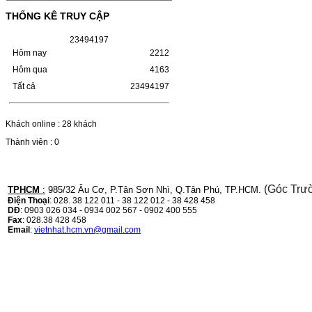
(W1110A) CHO DÒNG MÁY
LBP 243/MF 461DW
THỐNG KÊ TRUY CẬP
2
3
4
9
4
1
9
7
HỘP MỰC HP 110A (W1110A) CHO DÒNG
MÁY LBP 243/MF 461DWMÃ HỘP MỰC:-
Hôm nay
2212
Hộp mực HP 110A (W1110A)- Loại mực:
Mực in laser trắng đenSỬ DỤNG CHO MÁY
Hôm qua
4163
IN:- HP…
Tất cả
23494197
Giá : 249.000VND
Chọn mua
Khách online : 28 khách
Thành viên : 0
HỘP MỰC CANON CRG-070
CHO DÒNG MÁY LBP
243/MF 461DW
(Góc Trư
TPHCM
:
985/32 Âu Cơ, P.Tân Sơn Nhì, Q.Tân Phú, TP.HCM.
Điện Thoại
: 028. 38 122 011 - 38 122 012 - 38 428 458
HỘP MỰC CANON CRG-070 CHO DÒNG
DĐ
: 0903 026 034 - 0934 002 567 - 0902 400 555
MÁY LBP 243/MF 461DW MÃ HỘP MỰC:–
Fax
: 028.38 428 458
Hộp mực Canon CRG-070– Loại mực: Mực
Email
:
vietnhat.hcm.vn@gmail.com
in laser trắng đenSỬ DỤNG CHO MÁY IN:–
Canon i-SENSYS…
Giá : 799.000VND
Chọn mua