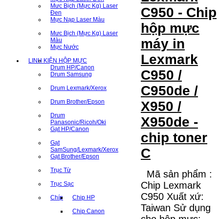
Mưc Bịch (Mực Kg) Laser
C950 - Chip
Đen
Mực Nạp Laser Màu
hộp mực
Mưc Bịch (Mực Kg) Laser
máy in
Màu
Mực Nước
Lexmark
LINH KIỆN HỘP MỰC
Drum HP/Canon
C950 /
Drum Samsung
C950de /
Drum Lexmark/Xerox
Drum Brother/Epson
X950 /
Drum
X950de -
Panasonic/Ricoh/Oki
Gạt HP/Canon
chip toner
Gạt
C
SamSung/Lexmark/Xerox
Gạt Brother/Epson
Trục Từ
Mã sản phẩm :
Chip Lexmark
Trục Sạc
C950 Xuất xứ:
Chíp
Chip HP
Taiwan Sử dụng
Chip Canon
cho hộp mực: