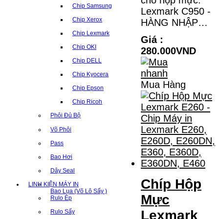
Chip Samsung
Lexmark C950 -
Chip Xerox
HÀNG NHẬP…
Chip Lexmark
Giá :
Chip OKI
280.000VND
Chip DELL
Chip Kyocera
Mua Hàng
Chip Epson
Chip Ricoh
Phôi Đủ Bộ
Võ Phôi
Pass
Bao Hơi
Dây Seal
Chíp Hộp
LINH KIỆN MÁY IN
Bao Lụa (Võ Lô Sấy )
Mực
Rulo Ép
Lexmark
Rulo Sấy