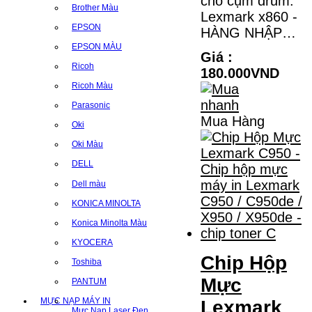
cho cụm drum:
Brother Màu
Lexmark x860 -
EPSON
HÀNG NHẬP…
EPSON MÀU
Giá :
Ricoh
180.000VND
Ricoh Màu
Parasonic
Mua Hàng
Oki
Oki Màu
DELL
Dell màu
KONICA MINOLTA
Konica Minolta Màu
KYOCERA
Chip Hộp
Toshiba
Mực
PANTUM
MỰC NẠP MÁY IN
Lexmark
Mực Nạp Laser Đen