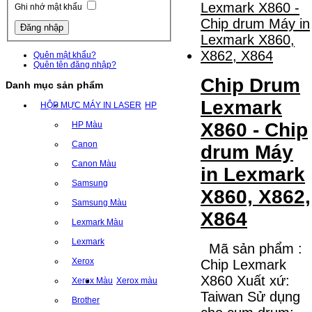
Ghi nhớ mật khẩu
Quên mật khẩu?
Quên tên đăng nhập?
Chip Drum
Danh mục sản phẩm
Lexmark
HỘP MỰC MÁY IN LASER
HP
X860 - Chip
HP Màu
Canon
drum Máy
Canon Màu
in Lexmark
Samsung
X860, X862,
Samsung Màu
X864
Lexmark Màu
Lexmark
Mã sản phẩm :
Xerox
Chip Lexmark
X860 Xuất xứ:
Xerox Màu
Xerox màu
Taiwan Sử dụng
Brother