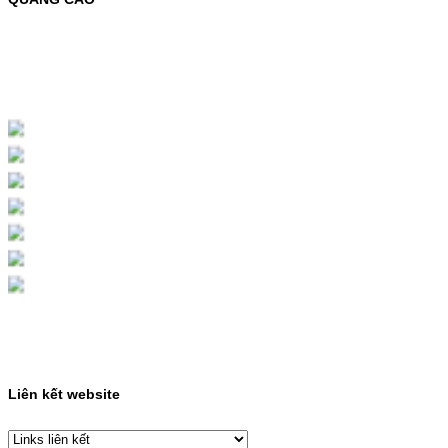
MỰC NẠP MÀU 119A CHO DÒNG MÁY HP
COLOR LASER 150A/178NWMÃ MỰC
NẠP:- 119A/150A- Loại mực: Mực in laser
màuSỬ DỤNG CHO MÁY IN:- HP Color
Laser 150A/178NW- Giá cả…
Giá : 199.000VND
Chọn mua
HỘP MỰC MÀU SAMSUNG
CLT-403S CHO DÒNG MÁY
SL-C435/C436
HỘP MỰC MÀU SAMSUNG CLT-403S CHO
DÒNG MÁY SL-C435/C436MÃ HỘP MỰC:-
Samsung CLT-403S- Loại mực: Mực in laser
màuSỬ DỤNG CHO MÁY IN:- Samsung SL-
C435 C436 C485 SL-485FW SL-486
486FW-…
Giá : 599.000VND
Chọn mua
Liên kết website
HỘP MỰC HP 110A