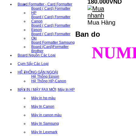
180.000VND
Board Formatter - Card Formatter
Board ( Card) Formatter
HP
Board ( Card) Formatter
Canon
Mua Hàng
Board ( Card) Formatter
Epson
Ban do
Board ( Card) Formatter
Oki
Board Formatter Samsung
NUM
Board (Card)Formatter
Brother
Board Nguồn Các Loại
Cụm Sấy Các Loại
HỆ THỐNG GẮN NGOÀI
Hệ Thống Epson
Hệ Thống HP-Canon
MÁY IN / MÁY FAX MỚI
Máy In HP
Máy in hp màu
Máy In Canon
Máy in canon màu
Máy In Samsung
Máy In Lexmark