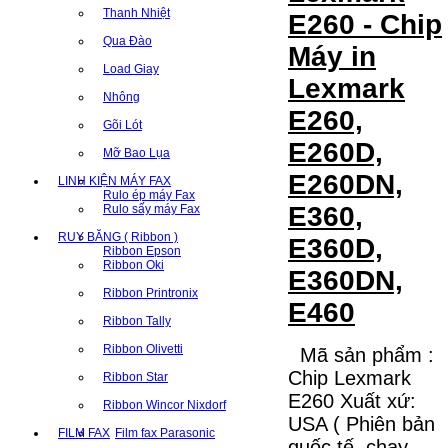
Thanh Nhiệt
E260 - Chip
Qua Đào
Máy in
Load Giay
Lexmark
Nhông
E260,
Gõi Lót
E260D,
Mỡ Bao Lụa
E260DN,
LINH KIỆN MÁY FAX
Rulo ép máy Fax
E360,
Rulo sấy máy Fax
RUY BĂNG ( Ribbon )
E360D,
Ribbon Epson
Ribbon Oki
E360DN,
Ribbon Printronix
E460
Ribbon Tally
Ribbon Olivetti
Mã sản phẩm :
Chip Lexmark
Ribbon Star
E260 Xuất xứ:
Ribbon Wincor Nixdorf
USA ( Phiên bản
FILM FAX
Film fax Parasonic
quốc tế, chạy