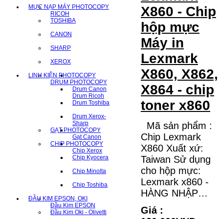
MỰC NẠP MÁY PHOTOCOPY
X860 - Chip
RICOH
TOSHIBA
hộp mực
CANON
Máy in
SHARP
Lexmark
XEROX
X860, X862,
LINH KIỆN PHOTOCOPY
DRUM PHOTOCOPY
X864 - chip
Drum Canon
Drum Ricoh
toner x860
Drum Toshiba
Drum Xerox-
Sharp
Mã sản phẩm :
GẠT PHOTOCOPY
Chip Lexmark
Gạt Canon
CHIP PHOTOCOPY
X860 Xuất xứ:
Chip Xerox
Chip Kyocera
Taiwan Sử dụng
cho hộp mực:
Chip Minolta
Lexmark x860 -
Chip Toshiba
HÀNG NHẬP…
ĐẦU KIM EPSON, OKI
Đầu Kim EPSON
Giá :
Đầu Kim Oki - Olivetti