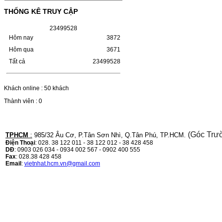
(W1110A) CHO DÒNG MÁY
LBP 243/MF 461DW
THỐNG KÊ TRUY CẬP
2
3
4
9
9
5
2
8
HỘP MỰC HP 110A (W1110A) CHO DÒNG
MÁY LBP 243/MF 461DWMÃ HỘP MỰC:-
Hôm nay
3872
Hộp mực HP 110A (W1110A)- Loại mực:
Mực in laser trắng đenSỬ DỤNG CHO MÁY
Hôm qua
3671
IN:- HP…
Tất cả
23499528
Giá : 249.000VND
Chọn mua
Khách online : 50 khách
Thành viên : 0
HỘP MỰC CANON CRG-070
CHO DÒNG MÁY LBP
243/MF 461DW
(Góc Trư
TPHCM
:
985/32 Âu Cơ, P.Tân Sơn Nhì, Q.Tân Phú, TP.HCM.
Điện Thoại
: 028. 38 122 011 - 38 122 012 - 38 428 458
HỘP MỰC CANON CRG-070 CHO DÒNG
DĐ
: 0903 026 034 - 0934 002 567 - 0902 400 555
MÁY LBP 243/MF 461DW MÃ HỘP MỰC:–
Fax
: 028.38 428 458
Hộp mực Canon CRG-070– Loại mực: Mực
Email
:
vietnhat.hcm.vn@gmail.com
in laser trắng đenSỬ DỤNG CHO MÁY IN:–
Canon i-SENSYS…
Giá : 799.000VND
Chọn mua