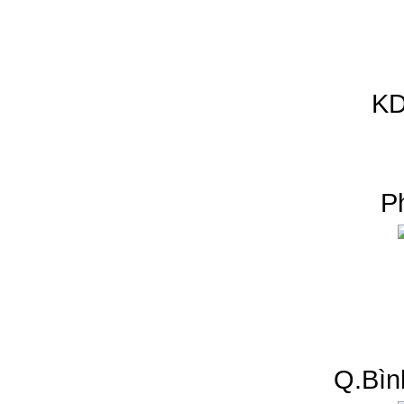
KD
P
Q.Bìn