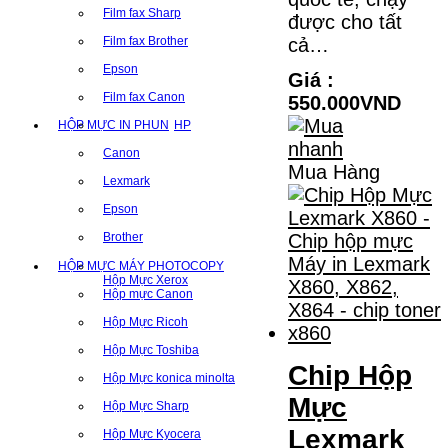
Film fax Sharp
được cho tất
cả…
Film fax Brother
Epson
Giá :
Film fax Canon
550.000VND
HỘP MỰC IN PHUN
HP
Canon
Mua Hàng
Lexmark
Epson
Brother
HỘP MỰC MÁY PHOTOCOPY
Hộp Mực Xerox
Hộp mực Canon
Hộp Mực Ricoh
Hộp Mực Toshiba
Chip Hộp
Hộp Mực konica minolta
Mực
Hộp Mực Sharp
Lexmark
Hộp Mực Kyocera