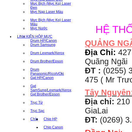
Mưc Bịch (Mực Kg) Laser
Đen
Mực Nạp Laser Màu
Mưc Bịch (Mực Kg) Laser
Màu
HỆ TH
Mực Nước
LINH KIỆN HỘP MỰC
Drum HP/Canon
QUẢNG NG
Drum Samsung
Địa Chỉ:
427
Drum Lexmark/Xerox
Quãng Ngãi
Drum Brother/Epson
ĐT :
(0255) 3
Drum
Panasonic/Ricoh/Oki
475 ( Mr Tr
Gạt HP/Canon
Gạt
SamSung/Lexmark/Xerox
Tây Nguyên
Gạt Brother/Epson
Địa chỉ:
210 
Trục Từ
GiaLai
Trục Sạc
ĐT:
(0269) 3
Chíp
Chip HP
Chip Canon