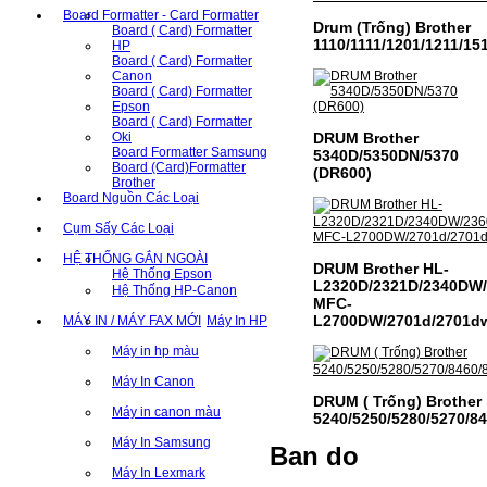
Board Formatter - Card Formatter
Drum (Trống) Brother
Board ( Card) Formatter
1110/1111/1201/1211/15
HP
Board ( Card) Formatter
Canon
Board ( Card) Formatter
Epson
Board ( Card) Formatter
DRUM Brother
Oki
Board Formatter Samsung
5340D/5350DN/5370
Board (Card)Formatter
(DR600)
Brother
Board Nguồn Các Loại
Cụm Sấy Các Loại
HỆ THỐNG GẮN NGOÀI
DRUM Brother HL-
Hệ Thống Epson
L2320D/2321D/2340DW
Hệ Thống HP-Canon
MFC-
L2700DW/2701d/2701d
MÁY IN / MÁY FAX MỚI
Máy In HP
Máy in hp màu
Máy In Canon
DRUM ( Trống) Brother
Máy in canon màu
5240/5250/5280/5270/8
Máy In Samsung
Ban do
Máy In Lexmark