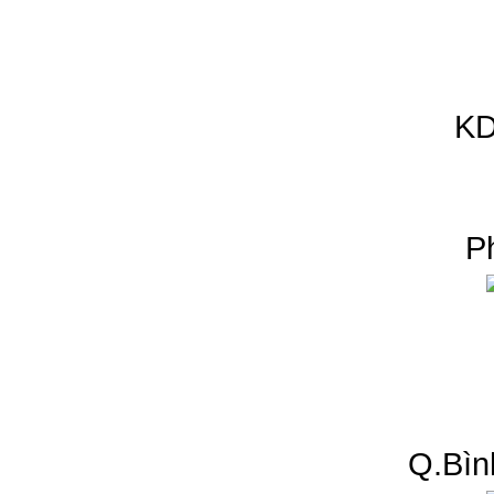
KD
P
Q.Bìn