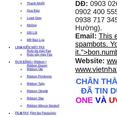
DĐ:
0903 02
Thanh Nhiệt
0902 400 555
Qua Đào
0938 717 345
Load Giay
Nhông
Hường).
Gõi Lót
Email:
This 
Mỡ Bao Lụa
spambots. Yo
LINH KIỆN MÁY FAX
it.
">
bon.num
Rulo ép máy Fax
Rulo sấy máy Fax
ww
Website:
RUY BĂNG ( Ribbon )
Ribbon Epson
www.vietnha
Ribbon Oki
Ribbon Printronix
CHÂN TH
Ribbon Tally
ĐÃ TIN 
Ribbon Olivetti
ONE
VÀ
Ư
Ribbon Star
Ribbon Wincor Nixdorf
FILM FAX
Film fax Parasonic