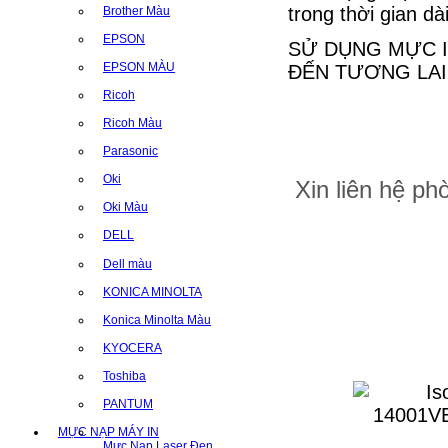
trong thời gian dài
Brother Màu
EPSON
SỬ DỤNG MỰC I
EPSON MÀU
ĐẾN TƯƠNG LAI
Ricoh
Ricoh Màu
Parasonic
Oki
Xin liên hệ p
Oki Màu
DELL
Dell màu
KONICA MINOLTA
Konica Minolta Màu
KYOCERA
Toshiba
PANTUM
MỰC NẠP MÁY IN
Mực Nạp Laser Đen