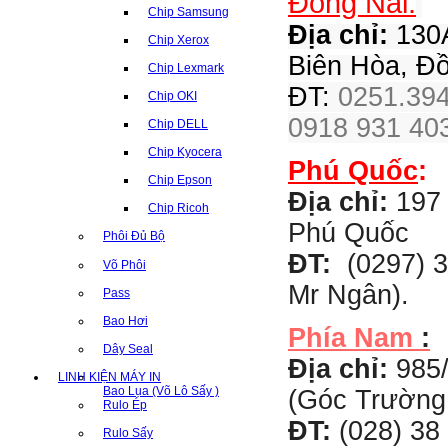
Đồng Nai:
Chip Samsung
Địa chỉ:
130A
Chip Xerox
Biên Hòa, Đ
Chip Lexmark
ĐT:
0251.394
Chip OKI
0918 931 403
Chip DELL
Chip Kyocera
Phú Quốc
:
Chip Epson
Địa chỉ:
197 
Chip Ricoh
Phú Quốc
Phôi Đủ Bộ
ĐT:
(0297) 3
Võ Phôi
Mr Ngân).
Pass
Bao Hơi
Phía Nam
:
Dây Seal
Địa chỉ:
985
LINH KIỆN MÁY IN
Bao Lụa (Võ Lô Sấy )
(Góc Trường
Rulo Ép
ĐT:
(028) 38 
Rulo Sấy