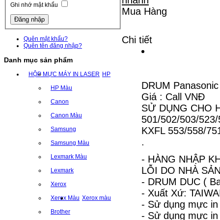
Ghi nhớ mật khẩu
Mua Hàng
Chi tiết
Quên mật khẩu?
Quên tên đăng nhập?
Danh mục sản phẩm
HỘP MỰC MÁY IN LASER
HP
DRUM Panasonic 
HP Màu
Giá : Call VNĐ
Canon
SỬ DỤNG CHO H
Canon Màu
501/502/503/523/
KXFL 553/558/751
Samsung
.
Samsung Màu
Lexmark Màu
- HÀNG NHẬP KH
LỖI DO NHÀ SẢN
Lexmark
- DRUM DUC ( Ba
Xerox
- Xuất Xứ: TAIW
Xerox Màu
Xerox màu
- Sử dụng mực in
Brother
- Sử dụng mực i