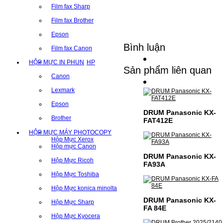
Film fax Sharp
Film fax Brother
Epson
Bình luận
Film fax Canon
HỘP MỰC IN PHUN
HP
Sản phẩm liên quan
Canon
Lexmark
Epson
DRUM Panasonic KX-
Brother
FAT412E
HỘP MỰC MÁY PHOTOCOPY
Hộp Mực Xerox
Hộp mực Canon
DRUM Panasonic KX-
Hộp Mực Ricoh
FA93A
Hộp Mực Toshiba
Hộp Mực konica minolta
DRUM Panasonic KX-
Hộp Mực Sharp
FA 84E
Hộp Mực Kyocera