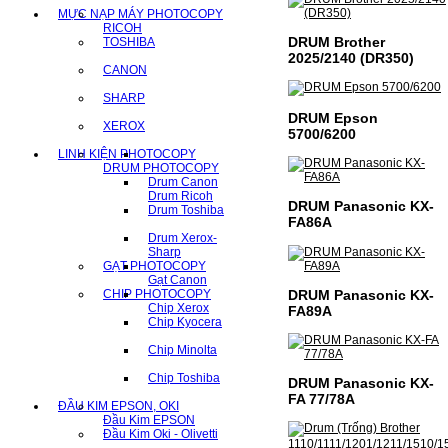
MỰC NẠP MÁY PHOTOCOPY
RICOH
DRUM Brother
TOSHIBA
2025/2140 (DR350)
CANON
SHARP
DRUM Epson
XEROX
5700/6200
LINH KIỆN PHOTOCOPY
DRUM PHOTOCOPY
Drum Canon
Drum Ricoh
DRUM Panasonic KX-
Drum Toshiba
FA86A
Drum Xerox-
Sharp
GẠT PHOTOCOPY
Gạt Canon
DRUM Panasonic KX-
CHIP PHOTOCOPY
Chip Xerox
FA89A
Chip Kyocera
Chip Minolta
Chip Toshiba
DRUM Panasonic KX-
FA 77/78A
ĐẦU KIM EPSON, OKI
Đầu Kim EPSON
Đầu Kim Oki - Olivetti