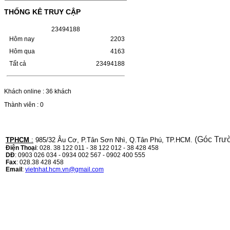
HỘP MỰC TK-1158 CHO MÁY IN
KYOCERA M2135DN/M2635DNMÃ HỘP
THỐNG KÊ TRUY CẬP
MỰC:- Hộp mực Kyocera TK-1158- Loại
mực: Mực in laser trắng đenSỬ DỤNG CHO
2
3
4
9
4
1
8
8
MÁY IN:- Kyocera Ecosys
M2135dn/M2635dn/M2735dw/P2235dn/P2235dw-
Hôm nay
2203
Mặt hàng…
Hôm qua
4163
Giá : 799.000VND
Tất cả
23494188
Chọn mua
Khách online : 36 khách
Thành viên : 0
(Góc Trư
TPHCM
:
985/32 Âu Cơ, P.Tân Sơn Nhì, Q.Tân Phú, TP.HCM.
Điện Thoại
: 028. 38 122 011 - 38 122 012 - 38 428 458
DĐ
: 0903 026 034 - 0934 002 567 - 0902 400 555
Fax
: 028.38 428 458
Email
:
vietnhat.hcm.vn@gmail.com