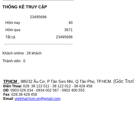
LBP 243/MF 461DW
THỐNG KÊ TRUY CẬP
HỘP MỰC HP 110A (W1110A) CHO DÒNG
2
3
4
9
5
6
9
6
MÁY LBP 243/MF 461DWMÃ HỘP MỰC:-
Hôm nay
40
Hộp mực HP 110A (W1110A)- Loại mực:
Mực in laser trắng đenSỬ DỤNG CHO MÁY
Hôm qua
3671
IN:- HP…
Giá : 249.000VND
Tất cả
23495696
Chọn mua
Khách online : 28 khách
Thành viên : 0
HỘP MỰC CANON CRG-070
CHO DÒNG MÁY LBP
243/MF 461DW
(Góc Trư
TPHCM
:
985/32 Âu Cơ, P.Tân Sơn Nhì, Q.Tân Phú, TP.HCM.
HỘP MỰC CANON CRG-070 CHO DÒNG
Điện Thoại
: 028. 38 122 011 - 38 122 012 - 38 428 458
MÁY LBP 243/MF 461DW MÃ HỘP MỰC:–
DĐ
: 0903 026 034 - 0934 002 567 - 0902 400 555
Hộp mực Canon CRG-070– Loại mực: Mực
Fax
: 028.38 428 458
in laser trắng đenSỬ DỤNG CHO MÁY IN:–
Email
:
vietnhat.hcm.vn@gmail.com
Canon i-SENSYS…
Giá : 799.000VND
Chọn mua
HỘP MỰC TK-1158 CHO