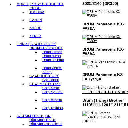
2025/2140 (DR350)
MỰC NẠP MÁY PHOTOCOPY
RICOH
TOSHIBA
CANON
DRUM Panasonic KX-
SHARP
FA86A
XEROX
LINH KIỆN PHOTOCOPY
DRUM PHOTOCOPY
DRUM Panasonic KX-
Drum Canon
FA89A
Drum Ricoh
Drum Toshiba
Drum Xerox-
Sharp
DRUM Panasonic KX-
GẠT PHOTOCOPY
FA 77/78A
Gạt Canon
CHIP PHOTOCOPY
Chip Xerox
Chip Kyocera
Drum (Trống) Brother
Chip Minolta
1110/1111/1201/1211/15
Chip Toshiba
ĐẦU KIM EPSON, OKI
Đầu Kim EPSON
Đầu Kim Oki - Olivetti