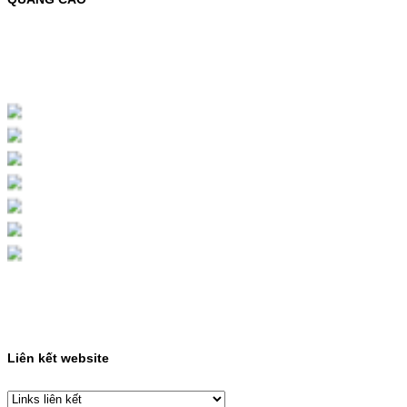
MỰC NẠP MÀU 119A CHO DÒNG MÁY HP
COLOR LASER 150A/178NWMÃ MỰC
NẠP:- 119A/150A- Loại mực: Mực in laser
màuSỬ DỤNG CHO MÁY IN:- HP Color
Laser 150A/178NW- Giá cả…
Giá : 199.000VND
Chọn mua
HỘP MỰC MÀU SAMSUNG
CLT-403S CHO DÒNG MÁY
SL-C435/C436
HỘP MỰC MÀU SAMSUNG CLT-403S CHO
DÒNG MÁY SL-C435/C436MÃ HỘP MỰC:-
Samsung CLT-403S- Loại mực: Mực in laser
màuSỬ DỤNG CHO MÁY IN:- Samsung SL-
C435 C436 C485 SL-485FW SL-486
486FW-…
Giá : 599.000VND
Chọn mua
Liên kết website
HỘP MỰC HP 110A
(W1110A) CHO DÒNG MÁY