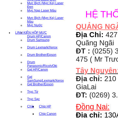
Mưc Bịch (Mực Kg) Laser
Đen
Mực Nạp Laser Màu
HỆ TH
Mưc Bịch (Mực Kg) Laser
Màu
QUẢNG NG
Mực Nước
LINH KIỆN HỘP MỰC
Địa Chỉ:
427
Drum HP/Canon
Drum Samsung
Quãng Ngãi
Drum Lexmark/Xerox
ĐT :
(0255) 3
Drum Brother/Epson
475 ( Mr Tr
Drum
Panasonic/Ricoh/Oki
Tây Nguyên
Gạt HP/Canon
Địa chỉ:
210 
Gạt
SamSung/Lexmark/Xerox
Gạt Brother/Epson
GiaLai
Trục Từ
ĐT:
(0269) 3
Trục Sạc
Đồng Nai:
Chíp
Chip HP
Địa chỉ:
130A
Chip Canon