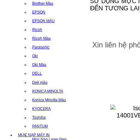
SỬ DỤNG MỰC I
Brother Màu
ĐẾN TƯƠNG LAI
EPSON
EPSON MÀU
Ricoh
Ricoh Màu
Xin liên hệ p
Parasonic
Oki
Oki Màu
DELL
Dell màu
KONICA MINOLTA
Konica Minolta Màu
KYOCERA
Toshiba
PANTUM
MỰC NẠP MÁY IN
Mực Nạp Laser Đen