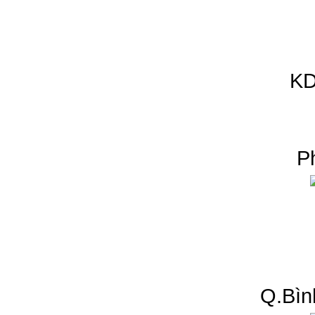
KD
P
Q.Bìn