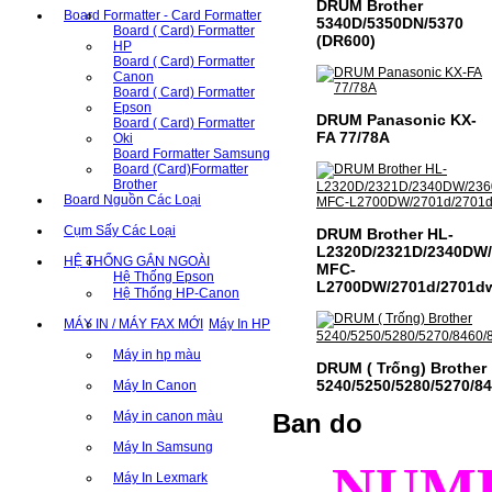
DRUM Brother
Board Formatter - Card Formatter
5340D/5350DN/5370
Board ( Card) Formatter
(DR600)
HP
Board ( Card) Formatter
Canon
Board ( Card) Formatter
Epson
DRUM Panasonic KX-
Board ( Card) Formatter
FA 77/78A
Oki
Board Formatter Samsung
Board (Card)Formatter
Brother
Board Nguồn Các Loại
Cụm Sấy Các Loại
DRUM Brother HL-
L2320D/2321D/2340DW
HỆ THỐNG GẮN NGOÀI
MFC-
Hệ Thống Epson
L2700DW/2701d/2701d
Hệ Thống HP-Canon
MÁY IN / MÁY FAX MỚI
Máy In HP
Máy in hp màu
DRUM ( Trống) Brother
5240/5250/5280/5270/8
Máy In Canon
Máy in canon màu
Ban do
Máy In Samsung
NUM
Máy In Lexmark