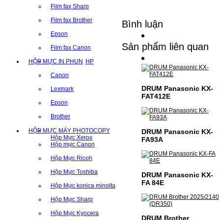
Film fax Sharp
Film fax Brother
Bình luận
Epson
Sản phẩm liên quan
Film fax Canon
HỘP MỰC IN PHUN
HP
Canon
DRUM Panasonic KX-
Lexmark
FAT412E
Epson
Brother
HỘP MỰC MÁY PHOTOCOPY
DRUM Panasonic KX-
Hộp Mực Xerox
FA93A
Hộp mực Canon
Hộp Mực Ricoh
Hộp Mực Toshiba
DRUM Panasonic KX-
FA 84E
Hộp Mực konica minolta
Hộp Mực Sharp
Hộp Mực Kyocera
DRUM Brother