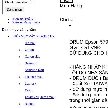
Ghi nhớ mật khẩu
Mua Hàng
Chi tiết
Quên mật khẩu?
Quên tên đăng nhập?
Danh mục sản phẩm
HỘP MỰC MÁY IN LASER
HP
DRUM Epson 5700
HP Màu
Giá : Call VNĐ
Canon
SỬ DỤNG CHO HỘ
Canon Màu
.
Samsung
- HÀNG NHẬP KH
Samsung Màu
LỖI DO NHÀ SẢN
Lexmark Màu
- DRUM DUC ( Ba
- Xuất Xứ: TAIW
Lexmark
- Sử dụng mực in
Xerox
- Sử dụng mực i
Xerox Màu
Xerox màu
trong thời gian dài
Brother