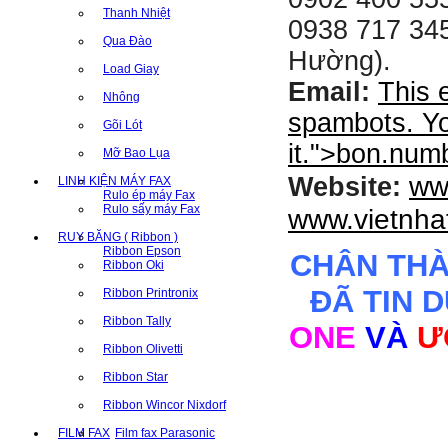
Thanh Nhiệt
0938 717 345
Qua Đào
Hường).
Load Giay
Email:
This 
Nhông
spambots. Yo
Gõi Lót
it.
">
bon.num
Mỡ Bao Lụa
ww
Website:
LINH KIỆN MÁY FAX
Rulo ép máy Fax
Rulo sấy máy Fax
www.vietnha
RUY BĂNG ( Ribbon )
Ribbon Epson
CHÂN TH
Ribbon Oki
ĐÃ TIN 
Ribbon Printronix
Ribbon Tally
ONE
VÀ
Ư
Ribbon Olivetti
Ribbon Star
Ribbon Wincor Nixdorf
FILM FAX
Film fax Parasonic