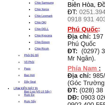
Biên Hòa, Đ
Chip Samsung
Chip Xerox
ĐT:
0251.394
Chip Lexmark
0918 931 403
Chip OKI
Phú Quốc
:
Chip DELL
Địa chỉ:
197 
Chip Kyocera
Phú Quốc
Chip Epson
Chip Ricoh
ĐT:
(0297) 3
Phôi Đủ Bộ
Mr Ngân).
Võ Phôi
Phía Nam
:
Pass
Địa chỉ:
985
Bao Hơi
(Góc Trường
Dây Seal
LINH KIỆN MÁY IN
ĐT:
(028) 38 
Bao Lụa (Võ Lô Sấy )
Rulo Ép
DĐ:
0903 02
Rulo Sấy
0902 400 555