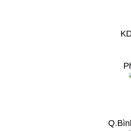
KD
P
Q.Bìn