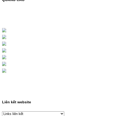
MỰC NẠP MÀU 119A CHO DÒNG MÁY HP
COLOR LASER 150A/178NWMÃ MỰC
NẠP:- 119A/150A- Loại mực: Mực in laser
màuSỬ DỤNG CHO MÁY IN:- HP Color
Laser 150A/178NW- Giá cả…
Giá : 199.000VND
Chọn mua
HỘP MỰC MÀU SAMSUNG
CLT-403S CHO DÒNG MÁY
SL-C435/C436
HỘP MỰC MÀU SAMSUNG CLT-403S CHO
DÒNG MÁY SL-C435/C436MÃ HỘP MỰC:-
Samsung CLT-403S- Loại mực: Mực in laser
màuSỬ DỤNG CHO MÁY IN:- Samsung SL-
C435 C436 C485 SL-485FW SL-486
486FW-…
Giá : 599.000VND
Chọn mua
Liên kết website
HỘP MỰC HP 110A
(W1110A) CHO DÒNG MÁY