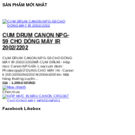
SẢN PHẨM MỚI NHẤT
CỤM DRUM CANON NPG-
59 CHO DÒNG MÁY IR
2002/2202
CỤM DRUM CANON NPG-59 CHO DÒNG
MÁY IR 2002/2202MÃ CỤM DRUM:- Hộp
mực Canon NPG-59- Loại cụm drum:
PhotocopySỬ DỤNG CHO MÁY IN:- Canon
Ir 2002/2002N/2202N/2004n/2006n- Mặt
hàng thường xuyên…
Giá : 1.399.000VND
Chọn mua
HỘP MỰC IN MÀU CANON
CRG-067 CHO DÒNG MÁY
Facebook Likebox
MF655/MF651
HỘP MỰC IN MÀU CANON CRG-067 CHO
DÒNG MÁY MF655/MF651MÃ HỘP MỰC:-
Canon CRG-067- Loại mực: Mực in laser
màuSỬ DỤNG CHO MÁY IN:- Canon LBP