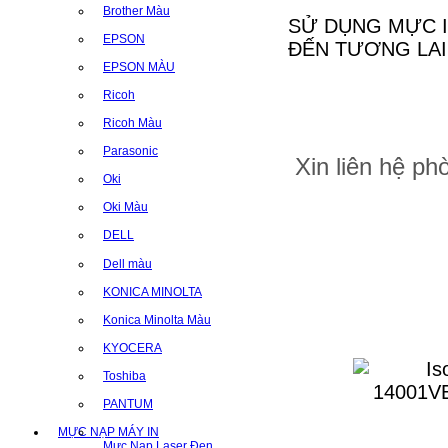
Brother Màu
SỬ DỤNG MỰC I
EPSON
ĐẾN TƯƠNG LAI
EPSON MÀU
Ricoh
Ricoh Màu
Parasonic
Xin liên hệ p
Oki
Oki Màu
DELL
Dell màu
KONICA MINOLTA
Konica Minolta Màu
KYOCERA
Toshiba
PANTUM
MỰC NẠP MÁY IN
Mực Nạp Laser Đen