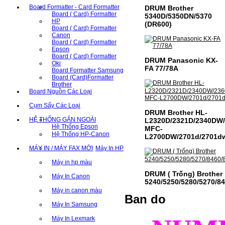
Board Formatter - Card Formatter
DRUM Brother
Board ( Card) Formatter
5340D/5350DN/5370
HP
(DR600)
Board ( Card) Formatter
Canon
Board ( Card) Formatter
Epson
Board ( Card) Formatter
DRUM Panasonic KX-
Oki
FA 77/78A
Board Formatter Samsung
Board (Card)Formatter
Brother
Board Nguồn Các Loại
Cụm Sấy Các Loại
DRUM Brother HL-
HỆ THỐNG GẮN NGOÀI
L2320D/2321D/2340DW
Hệ Thống Epson
MFC-
Hệ Thống HP-Canon
L2700DW/2701d/2701d
MÁY IN / MÁY FAX MỚI
Máy In HP
Máy in hp màu
DRUM ( Trống) Brother
Máy In Canon
5240/5250/5280/5270/8
Máy in canon màu
Ban do
Máy In Samsung
Máy In Lexmark