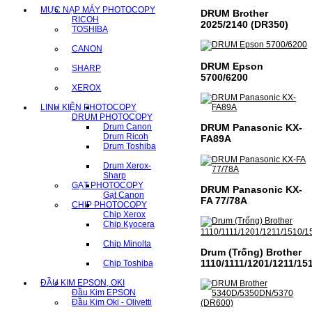
MỰC NẠP MÁY PHOTOCOPY
DRUM Brother
RICOH
2025/2140 (DR350)
TOSHIBA
CANON
DRUM Epson
SHARP
5700/6200
XEROX
LINH KIỆN PHOTOCOPY
DRUM PHOTOCOPY
Drum Canon
DRUM Panasonic KX-
Drum Ricoh
FA89A
Drum Toshiba
Drum Xerox-
Sharp
GẠT PHOTOCOPY
DRUM Panasonic KX-
Gạt Canon
FA 77/78A
CHIP PHOTOCOPY
Chip Xerox
Chip Kyocera
Chip Minolta
Drum (Trống) Brother
1110/1111/1201/1211/15
Chip Toshiba
ĐẦU KIM EPSON, OKI
Đầu Kim EPSON
Đầu Kim Oki - Olivetti