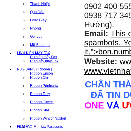
Thanh Nhiệt
0902 400 555
Qua Đào
0938 717 345
Load Giay
Hường).
Nhông
Email:
This 
Gõi Lót
spambots. Yo
Mỡ Bao Lụa
it.
">
bon.num
LINH KIỆN MÁY FAX
Rulo ép máy Fax
ww
Website:
Rulo sấy máy Fax
www.vietnha
RUY BĂNG ( Ribbon )
Ribbon Epson
Ribbon Oki
CHÂN TH
Ribbon Printronix
ĐÃ TIN 
Ribbon Tally
Ribbon Olivetti
ONE
VÀ
Ư
Ribbon Star
Ribbon Wincor Nixdorf
FILM FAX
Film fax Parasonic