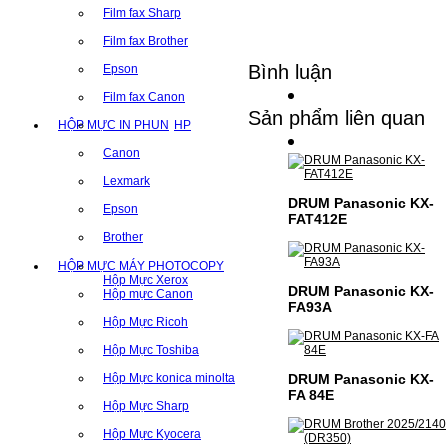
Film fax Sharp
Film fax Brother
Bình luận
Epson
Film fax Canon
Sản phẩm liên quan
HỘP MỰC IN PHUN
HP
Canon
Lexmark
DRUM Panasonic KX-
Epson
FAT412E
Brother
HỘP MỰC MÁY PHOTOCOPY
Hộp Mực Xerox
DRUM Panasonic KX-
Hộp mực Canon
FA93A
Hộp Mực Ricoh
Hộp Mực Toshiba
Hộp Mực konica minolta
DRUM Panasonic KX-
FA 84E
Hộp Mực Sharp
Hộp Mực Kyocera