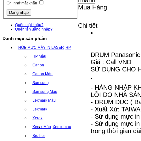
Ghi nhớ mật khẩu
Mua Hàng
Chi tiết
Quên mật khẩu?
Quên tên đăng nhập?
Danh mục sản phẩm
HỘP MỰC MÁY IN LASER
HP
DRUM Panasonic
HP Màu
Giá : Call VNĐ
Canon
SỬ DỤNG CHO H
Canon Màu
.
Samsung
- HÀNG NHẬP KH
Samsung Màu
LỖI DO NHÀ SẢN
Lexmark Màu
- DRUM DUC ( Ba
- Xuất Xứ: TAIW
Lexmark
- Sử dụng mực in
Xerox
- Sử dụng mực i
Xerox Màu
Xerox màu
trong thời gian dài
Brother