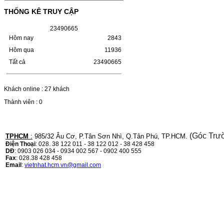
LBP 243/MF 461DW
THỐNG KÊ TRUY CẬP
HỘP MỰC HP 110A (W1110A) CHO DÒNG
2
3
4
9
0
6
6
5
MÁY LBP 243/MF 461DWMÃ HỘP MỰC:-
Hộp mực HP 110A (W1110A)- Loại mực:
Hôm nay
2843
Mực in laser trắng đenSỬ DỤNG CHO MÁY
IN:- HP…
Hôm qua
11936
Giá : 249.000VND
Tất cả
23490665
Chọn mua
Khách online : 27 khách
HỘP MỰC CANON CRG-070
Thành viên : 0
CHO DÒNG MÁY LBP
243/MF 461DW
(Góc Trư
TPHCM
:
985/32 Âu Cơ, P.Tân Sơn Nhì, Q.Tân Phú, TP.HCM.
HỘP MỰC CANON CRG-070 CHO DÒNG
Điện Thoại
: 028. 38 122 011 - 38 122 012 - 38 428 458
MÁY LBP 243/MF 461DW MÃ HỘP MỰC:–
DĐ
: 0903 026 034 - 0934 002 567 - 0902 400 555
Hộp mực Canon CRG-070– Loại mực: Mực
Fax
: 028.38 428 458
in laser trắng đenSỬ DỤNG CHO MÁY IN:–
Email
:
vietnhat.hcm.vn@gmail.com
Canon i-SENSYS…
Giá : 799.000VND
Chọn mua
HỘP MỰC TK-1158 CHO