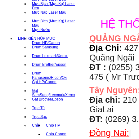
Mưc Bịch (Mực Kg) Laser
Đen
Mực Nạp Laser Màu
HỆ TH
Mưc Bịch (Mực Kg) Laser
Màu
Mực Nước
QUẢNG NG
LINH KIỆN HỘP MỰC
Drum HP/Canon
Địa Chỉ:
427
Drum Samsung
Quãng Ngãi
Drum Lexmark/Xerox
Drum Brother/Epson
ĐT :
(0255) 3
Drum
475 ( Mr Tr
Panasonic/Ricoh/Oki
Gạt HP/Canon
Tây Nguyên
Gạt
SamSung/Lexmark/Xerox
Địa chỉ:
210 
Gạt Brother/Epson
GiaLai
Trục Từ
Trục Sạc
ĐT:
(0269) 3
Chíp
Chip HP
Đồng Nai:
Chip Canon