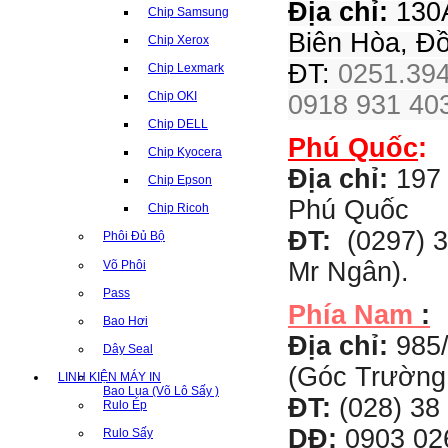
Địa chỉ:
130A
Chip Samsung
Biên Hòa, Đ
Chip Xerox
ĐT:
0251.394
Chip Lexmark
Chip OKI
0918 931 403
Chip DELL
Phú Quốc
:
Chip Kyocera
Địa chỉ:
197 
Chip Epson
Phú Quốc
Chip Ricoh
ĐT:
(0297) 3
Phôi Đủ Bộ
Mr Ngân).
Võ Phôi
Pass
Phía Nam
:
Bao Hơi
Địa chỉ:
985
Dây Seal
(Góc Trường
LINH KIỆN MÁY IN
Bao Lụa (Võ Lô Sấy )
ĐT:
(028) 38 
Rulo Ép
DĐ:
0903 02
Rulo Sấy