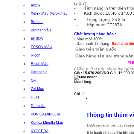
(v 1.7).
Xerox
Tính năng in trên điện thoạ
-
Kích thước:
16.46 x 14.80 x
-
Xerox Màu
Xerox màu
-
Trọng lượng:
25.9 lb.
Brother
–
Hộp mực: CF287A.
Brother Màu
Chất lượng hàng hóa :
EPSON
- Máy mới 100%.
- Bảo hành 12 tháng.
Bảo hành thê
EPSON MÀU
.
Giao trên toàn quốc
Ricoh
Giao hàng tận nơi trong vòng
PH
Ricoh Màu
( Chú ý: Giá trên chưa bao gồm
Parasonic
Giá : 15.670.200VND
Giá : 15.990.
Oki
Mua Hàng
Oki Màu
Chi tiết
DELL
Dell màu
Thông tin thêm
KONICA MINOLTA
Konica Minolta Màu
Được sản xuất trên dây chuyền
KYOCERA
Bảo hành sử dụng đến hết nh