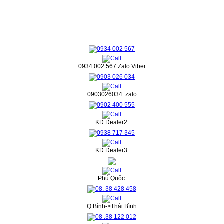
0934 002 567 Zalo Viber
0903026034: zalo
KD Dealer2:
KD Dealer3:
Phú Quốc:
Q.Bình->Thái Bình