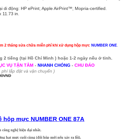
i di động: HP ePrint; Apple AirPrint™; Mopria-certified.
 11.73 in.
.
m 2 tháng sửa chữa miễn phí khi xử dụng hộp mực
NUMBER ONE
 2 tiếng (tại Hồ Chí Minh )
hoặc 1-2 ngày nếu ở tỉnh.
ỤC VỤ TẬN TÂM
-
NHANH CHÓNG
-
CHU ĐÁO
 phí lắp đặt và vận chuyển )
000VND
 về hộp mực NUMBER ONE 87A
 công nghệ hiện đại nhất.
ững hạt mực cuối cùng
(đổi hộp mới nếu xảy ra lỗi)
.