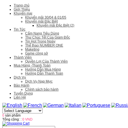
Trang chủ
Giới Thiệu
Khuyến mại
Khuyến mãi 30/04 & 01/05
Khuyến mãi Đặc Biệt
Khuyến mãi Đặc Biệt (2)
Tin Tức
Cẩm Nang Tiêu Dùng
Thư Chúc Tết Của Giám Đốc
Tin Hot Trong Ngày
Thể thao NUMBER ONE
Maketing
Game công sở
Thành Viên
Quyền Lợi Của Thành Viên
Mua Hàng -Thanh Toán
Hướng Dẫn Mua Hàng
Hướng Dẫn Thanh Toán
Dịch Vụ
Dịch Vụ Nạp Mực
Bảo Hành
Chính sách bảo hành
Tuyển Dụng
Liên Hệ
0
sản phẩm
Tổng cộng: :
0 VND