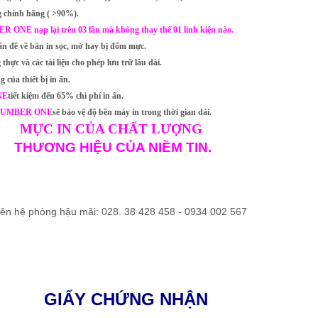
 chính hãng ( >90%).
ONE nạp lại trên 03 lần mà không thay thế 01 linh kiện nào.
n đề về bản in sọc, mờ hay bị đốm mực.
hực và các tài liệu cho phép lưu trữ lâu dài.
 của thiết bị in ấn.
NE
tiết kiệm đến 65% chi phí in ấn.
UMBER ONE
sẽ bảo vệ độ bền máy in trong thời gian dài.
MỰC IN CỦA CHẤT LƯỢNG
THƯƠNG HIỆU CỦA NIỀM TIN.
liên hệ phòng hậu mãi: 028. 38 428 458 - 0934 002 567
GIẤY CHỨNG NHẬN