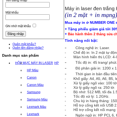
Tên đăng nhập
Máy in laser đen trắ
Mật khẩu
(in 2 mặt + in mạng
Mua máy in ở NUMBER ONE s
Ghi nhớ mật khẩu
+ Tặng phiếu giảm giá tới 3
+
Bảo hành thêm 2 tháng sửa c
Tính năng nổi bật:
Quên mật khẩu?
-
Công nghệ in: Laser.
Quên tên đăng nhập?
Chế độ in: In 2 mặt tự độ
-
Danh mục sản phẩm
Màn hình hiển thị LCD: 4-l
-
-
Tốc độ in: 45 trang/ phút
HỘP MỰC MÁY IN LASER
HP
-
Độ phân giải in: 1200 x 1
HP Màu
-
Thời gian in bản đầu tiên
Canon
Khổ giấy: A4, A5, A6, B5, l
-
Xử lý giấy ngõ vào: 100 tờ
-
Canon Màu
Xử lý giấy ngõ ra: 250 tờ.
-
Bộ nhớ: 512 MB, tối đa 1.
-
Samsung
Tốc độ xử lý: 1.2GHz.
-
Samsung Màu
Chu kỳ in hàng tháng: 150
-
Hỗ trợ cổng kết nối USB 2
-
Lexmark Màu
Hỗ trợ cổng kết nối mạng
-
-
Lexmark
Ngôn ngữ in: HP PCL 6, H