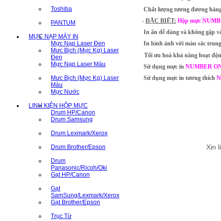
Toshiba
Chất lượng tương đương hàng
-
ĐẶC BIỆT
:
Hộp mực NUMBER 
PANTUM
In ấn dễ dàng và không gặp vấ
MỰC NẠP MÁY IN
Mực Nạp Laser Đen
In hình ảnh với màu sắc trung t
Mưc Bịch (Mực Kg) Laser
Tối ưu hoá khả năng hoạt động
Đen
Mực Nạp Laser Màu
Sử dụng mực in
NUMBER O
Mưc Bịch (Mực Kg) Laser
Sử dụng mực in tương thích
N
Màu
Mực Nước
LINH KIỆN HỘP MỰC
Drum HP/Canon
Drum Samsung
Drum Lexmark/Xerox
Xin 
Drum Brother/Epson
Drum
Panasonic/Ricoh/Oki
Gạt HP/Canon
Gạt
SamSung/Lexmark/Xerox
Gạt Brother/Epson
Trục Từ