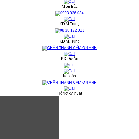
Miền Bắc
KD M.Trung
KD M.Trung
KD Dự Án
Kế toán
Hỗ trợ kỹ thuật