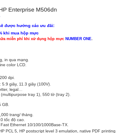
ng HP Enterprise M506dn
)
ẽ được hưởng các ưu đãi:
0% khi mua hộp mực
hữa miễn phí khi xử dụng hộp mực
NUMBER ONE
.
ng, in qua mạng.
ine color LCD.
.
200 dpi.
: 5.9 giây, 11.3 giây (100V).
etter, legal…
 (
multipurpose tray 1), 550 tờ (tray 2).
5 GB.
,000 trang/ tháng.
.0 tốc độ cao.
: Fast Ethernet 10/100/1000Base-TX.
P PCL 5, HP postscript level 3 emulation, native PDF printing