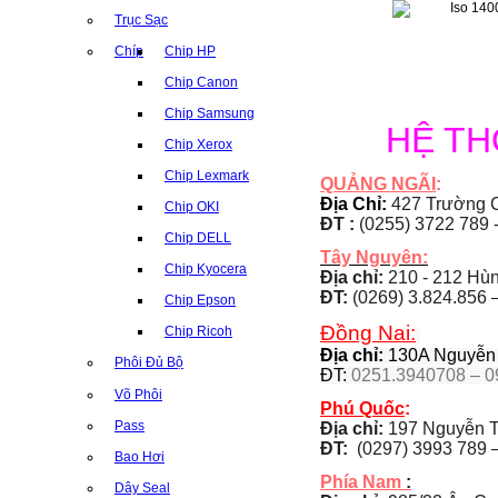
Trục Sạc
Chíp
Chip HP
Chip Canon
Chip Samsung
HỆ T
Chip Xerox
Chip Lexmark
QUẢNG NGÃI
:
Địa Chỉ:
427 Trường C
Chip OKI
ĐT :
(0255) 3722 789 
Chip DELL
Tây Nguyên:
Chip Kyocera
Địa chỉ:
210 - 212 Hùng
ĐT:
(0269) 3.824.856 
Chip Epson
Đồng Nai:
Chip Ricoh
Địa chỉ:
130A Nguyễn Á
Phôi Đủ Bộ
ĐT:
0251.3940708 – 0
Võ Phôi
Phú Quốc
:
Pass
Địa chỉ:
197 Nguyễn T
ĐT:
(0297) 3993 789 –
Bao Hơi
Phía Nam
:
Dây Seal