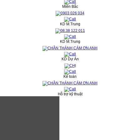
Miền Bắc
KD M.Trung
KD M.Trung
KD Dự Án
Kế toán
Hỗ trợ kỹ thuật