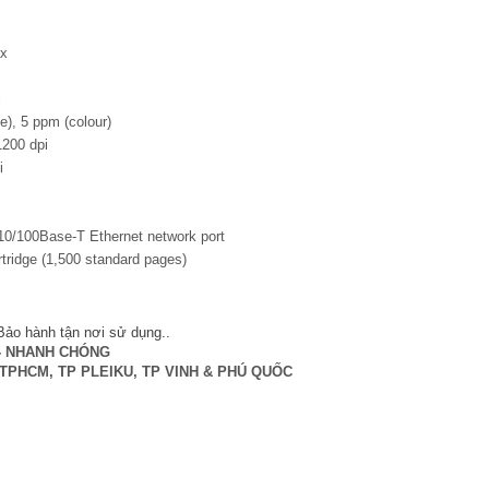
ax
i
e), 5 ppm (colour)
1200 dpi
i
 10/100Base-T Ethernet network port
ridge (1,500 standard pages)
ảo hành tận nơi sử dụng.
.
 - NHANH CHÓNG
nh TPHCM, TP PLEIKU, TP VINH & PHÚ QUỐC