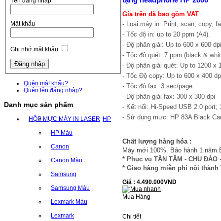
tặng headphone HP 2800
Tên đăng nhập
Gía trên đã bao gồm VAT
- Loại máy in: Print, scan, copy, f
Mật khẩu
- Tốc độ in: up to 20 ppm (A4).
- Độ phân giải: Up to 600 x 600 dp
Ghi nhớ mật khẩu
- Tốc độ quét: 7 ppm (black & whit
- Độ phân giải quét: Up to 1200 x 
- Tốc Độ copy: Up to 600 x 400 dp
Quên mật khẩu?
- Tốc độ fax: 3 sec/page
Quên tên đăng nhập?
- Độ phân giải fax: 300 x 300 dpi
Danh mục sản phẩm
- Kết nối: Hi-Speed USB 2.0 port;
- Sử dụng mực: HP 83A Black Cart
HỘP MỰC MÁY IN LASER
HP
HP Màu
Chất lượng hàng hóa :
Canon
Máy mới 100%. Bảo hành 1 năm.B
* Phục vụ TẬN TÂM - CHU ĐÁO
Canon Màu
* Giao hàng miễn phí nội thà
Samsung
Giá : 4.490.000VND
Samsung Màu
Mua Hàng
Lexmark Màu
Lexmark
Chi tiết