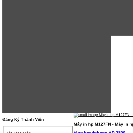
Đăng Ký Thành Viên
Máy in hp M127FN - Máy in h