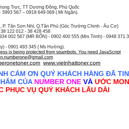
rung Trực, TT Dương Đông, Phú Quốc
 3993 567 – 0918 649 069 ( Mr Ngân).
, P. Tân Sơn Nhì, Q.Tân Phú (Góc Trường Chinh - Âu Cơ)
 38 122 012 - 38 428 458
934 002 567
(MR BỔN) - 0902 400 555 (Mrs Trinh) - 0948 371 
y) - 0901 493 345 ( Ms Hường).
ress is being protected from spambots. You need JavaScript
on.numberone@gmail.com
eronetoner.com
www.vietnhattoner.com
NH CÁM ƠN QUÝ KHÁCH HÀNG ĐÃ TIN
PHẨM CỦA
NUMBER ONE
VÀ
ƯỚC MO
 PHỤC VỤ QUÝ KHÁCH LÂU DÀI