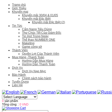
Trang chủ
Giới Thiệu
Khuyến mại
Khuyến mãi 30/04 & 01/05
Khuyến mãi Đặc Biệt
Khuyến mãi Đặc Biệt (2)
Tin Tức
Cẩm Nang Tiêu Dùng
Thư Chúc Tết Của Giám Đốc
Tin Hot Trong Ngày
Thể thao NUMBER ONE
Maketing
Game công sở
Thành Viên
Quyền Lợi Của Thành Viên
Mua Hàng -Thanh Toán
Hướng Dẫn Mua Hàng
Hướng Dẫn Thanh Toán
Dịch Vụ
Dịch Vụ Nạp Mực
Bảo Hành
Chính sách bảo hành
Tuyển Dụng
Liên Hệ
0
sản phẩm
Tổng cộng: :
0 VND