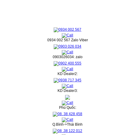
0934 002 567 Zalo Viber
0903026034: zalo
KD Dealer2:
KD Dealer3:
Phú Quốc:
Q.Bình->Thái Bình