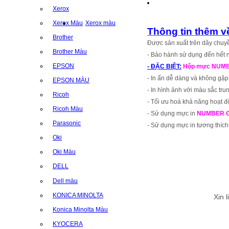
Xerox
Xerox Màu
Xerox màu
Thông tin thêm
Brother
Được sản xuất trên dây chuyề
Brother Màu
- Bảo hành sử dụng đến hết n
EPSON
- ĐẶC BIỆT:
Hộp mực NUMBER 
- In ấn dễ dàng và không gặp
EPSON MÀU
- In hình ảnh với màu sắc trun
Ricoh
- Tối ưu hoá khả năng hoạt độ
Ricoh Màu
- Sử dụng mực in
NUMBER 
Parasonic
- Sử dụng mực in tương thíc
Oki
Oki Màu
DELL
Dell màu
KONICA MINOLTA
Xin 
Konica Minolta Màu
KYOCERA