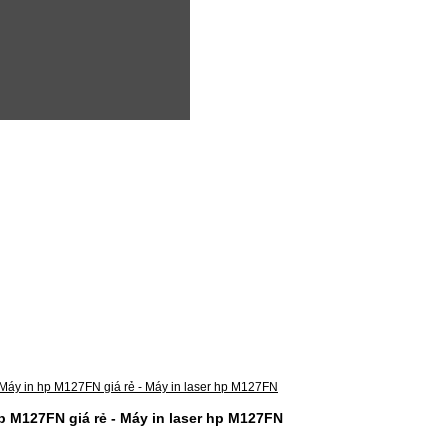
p M127FN giá rẻ - Máy in laser hp M127FN