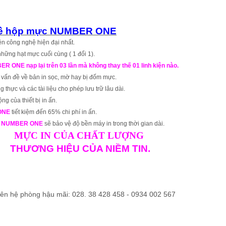
 về hộp mực NUMBER ONE
n công nghệ hiện đại nhất.
hững hạt mực cuối cùng ( 1 đổi 1).
ONE nạp lại trên 03 lần mà không thay thế 01 linh kiện nào.
 vấn đề về bản in sọc, mờ hay bị đốm mực.
g thực và các tài liệu cho phép lưu trữ lâu dài.
ng của thiết bị in ấn.
ONE
tiết kiệm đến 65% chi phí in ấn.
h
NUMBER ONE
sẽ bảo vệ độ bền máy in trong thời gian dài.
MỰC IN CỦA CHẤT LƯỢNG
THƯƠNG HIỆU CỦA NIỀM TIN.
liên hệ phòng hậu mãi: 028. 38 428 458 - 0934 002 567