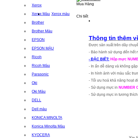
Mua Hàng
Xerox
Xerox Màu
Xerox màu
Chi tiết
Brother
Brother Màu
Thông tin thêm
EPSON
Được sản xuất trên dây chuyề
EPSON MÀU
- Bảo hành sử dụng đến hết n
Ricoh
- ĐẶC BIỆT:
Hộp mực NUMBER 
Ricoh Màu
- In ấn dễ dàng và không gặp
- In hình ảnh với màu sắc trun
Parasonic
- Tối ưu hoá khả năng hoạt độ
Oki
- Sử dụng mực in
NUMBER 
Oki Màu
- Sử dụng mực in tương thíc
DELL
Dell màu
KONICA MINOLTA
Konica Minolta Màu
KYOCERA
Xin 