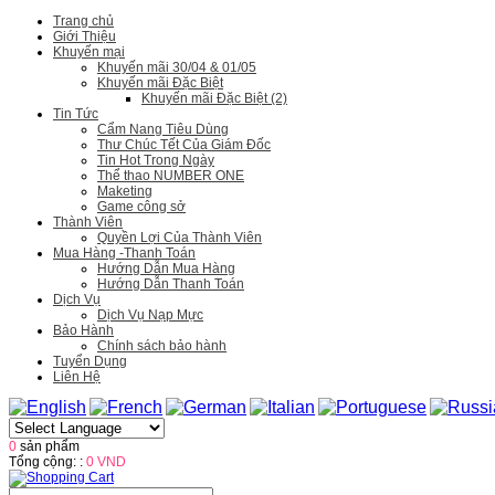
Trang chủ
Giới Thiệu
Khuyến mại
Khuyến mãi 30/04 & 01/05
Khuyến mãi Đặc Biệt
Khuyến mãi Đặc Biệt (2)
Tin Tức
Cẩm Nang Tiêu Dùng
Thư Chúc Tết Của Giám Đốc
Tin Hot Trong Ngày
Thể thao NUMBER ONE
Maketing
Game công sở
Thành Viên
Quyền Lợi Của Thành Viên
Mua Hàng -Thanh Toán
Hướng Dẫn Mua Hàng
Hướng Dẫn Thanh Toán
Dịch Vụ
Dịch Vụ Nạp Mực
Bảo Hành
Chính sách bảo hành
Tuyển Dụng
Liên Hệ
0
sản phẩm
Tổng cộng: :
0 VND