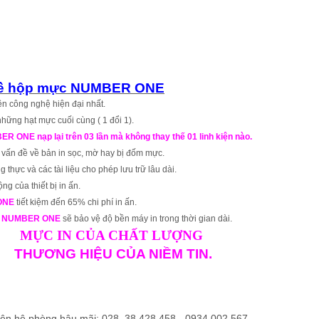
 về hộp mực NUMBER ONE
n công nghệ hiện đại nhất.
hững hạt mực cuối cùng ( 1 đổi 1).
ONE nạp lại trên 03 lần mà không thay thế 01 linh kiện nào.
 vấn đề về bản in sọc, mờ hay bị đốm mực.
g thực và các tài liệu cho phép lưu trữ lâu dài.
ng của thiết bị in ấn.
ONE
tiết kiệm đến 65% chi phí in ấn.
h
NUMBER ONE
sẽ bảo vệ độ bền máy in trong thời gian dài.
MỰC IN CỦA CHẤT LƯỢNG
THƯƠNG HIỆU CỦA NIỀM TIN.
liên hệ phòng hậu mãi: 028. 38 428 458 - 0934 002 567