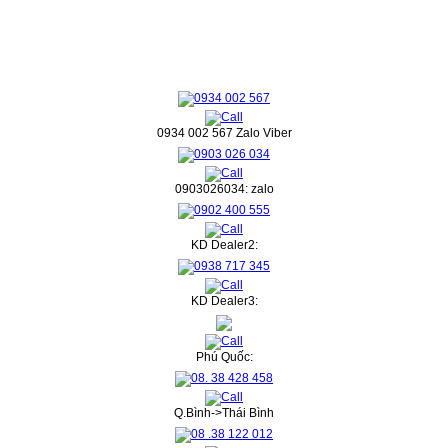
0934 002 567 Zalo Viber
0903026034: zalo
KD Dealer2:
KD Dealer3:
Phú Quốc:
Q.Bình->Thái Bình