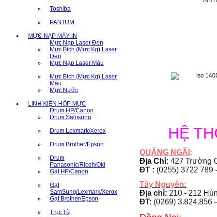
Toshiba
PANTUM
MỰC NẠP MÁY IN
Mực Nạp Laser Đen
Mưc Bịch (Mực Kg) Laser
Đen
Mực Nạp Laser Màu
Mưc Bịch (Mực Kg) Laser
Màu
Mực Nước
LINH KIỆN HỘP MỰC
Drum HP/Canon
Drum Samsung
HỆ T
Drum Lexmark/Xerox
Drum Brother/Epson
QUẢNG NGÃI
:
Drum
Địa Chỉ:
427 Trường C
Panasonic/Ricoh/Oki
ĐT :
(0255) 3722 789 
Gạt HP/Canon
Tây Nguyên:
Gạt
SamSung/Lexmark/Xerox
Địa chỉ:
210 - 212 Hùng
Gạt Brother/Epson
ĐT:
(0269) 3.824.856 
Trục Từ