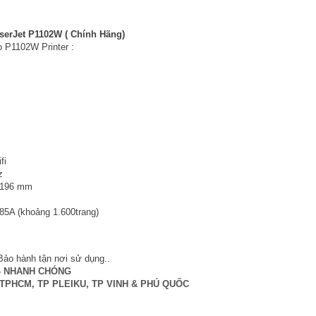
aserJet
P1102W ( Chính Hãng)
 P1102W Printer :
fi
z
x 196 mm
85A (khoảng 1.600trang)
ảo hành tận nơi sử dụng.
.
 - NHANH CHÓNG
nh TPHCM, TP PLEIKU, TP VINH & PHÚ QUỐC