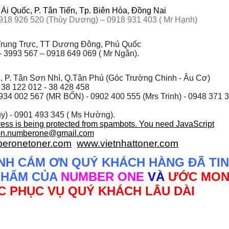
i Quốc, P. Tân Tiến, Tp. Biên Hòa, Đồng Nai
918 926 520 (Thùy Dương) – 0918 931 403 ( Mr Hạnh)
rung Trực, TT Dương Đông, Phú Quốc
 3993 567 – 0918 649 069 ( Mr Ngân).
, P. Tân Sơn Nhì, Q.Tân Phú (Góc Trường Chinh - Âu Cơ)
 38 122 012 - 38 428 458
934 002 567
(MR BỔN) - 0902 400 555 (Mrs Trinh) - 0948 371 
y) - 0901 493 345 ( Ms Hường).
ress is being protected from spambots. You need JavaScript
on.numberone@gmail.com
eronetoner.com
www.vietnhattoner.com
NH CÁM ƠN QUÝ KHÁCH HÀNG ĐÃ TIN
PHẨM CỦA
NUMBER ONE
VÀ
ƯỚC MO
 PHỤC VỤ QUÝ KHÁCH LÂU DÀI