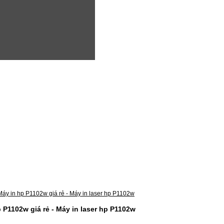
 P1102w giá rẻ - Máy in laser hp P1102w