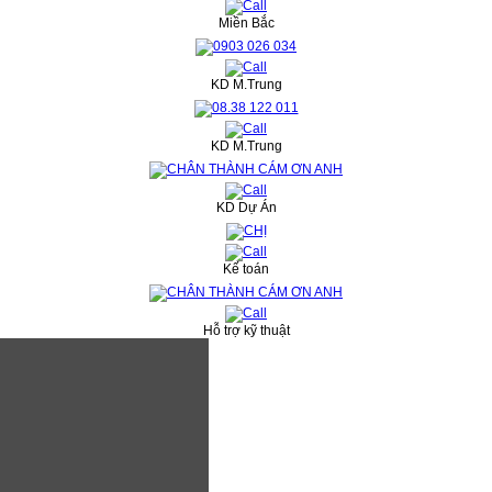
Miền Bắc
KD M.Trung
KD M.Trung
KD Dự Án
Kế toán
Hỗ trợ kỹ thuật