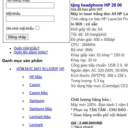
Tên đăng nhập
tặng headphone HP 28 00
Giá đã bao gồm VAT
Máy in laser trắng đen A4 HP L
Mật khẩu
Tính năng cơ bản HP LaserJet Pro
In Wifi : có sẵn
Ghi nhớ mật khẩu
Khổ giấy tối đa: A4
Tốc độ: 18 trang/phút
Độ phân giải: 600 x 600dpi
CPU : 266MHz
Quên mật khẩu?
Bộ nhớ: 8Mb
Quên tên đăng nhập?
Khay giấy vào: 01 khay * 150 tờ
Khay tay: 10 tờ
Danh mục sản phẩm
Cổng giao tiếp chuẩn: USB 2.0, Wi
HỘP MỰC MÁY IN LASER
HP
Nguồn điện: AC 220-240V, 50-60H
Kích thước (W*D*H): 349 x 238 
HP Màu
Trọng lượng: 5.3 kg
Canon
Sử dụng hộp mực (Cartridge) CE2
Canon Màu
Chất lượng hàng hóa :
Samsung
Máy mới 100%. Bảo hành 1 năm.B
Samsung Màu
* Phục vụ TẬN TÂM - CHU ĐÁO
* Giao hàng miễn phí nội thà
Lexmark Màu
Giá : 2.490.000VND
Lexmark