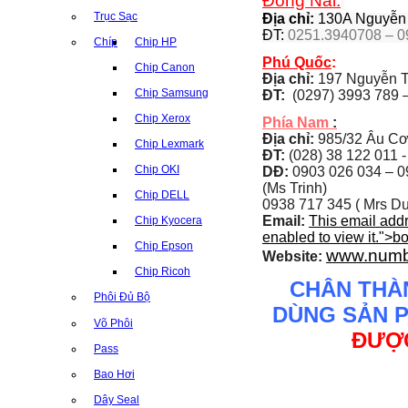
Đồng Nai:
Trục Sạc
Địa chỉ:
130A Nguyễn Á
ĐT:
0251.3940708 – 0
Chíp
Chip HP
Phú Quốc
:
Chip Canon
Địa chỉ:
197 Nguyễn T
Chip Samsung
ĐT:
(0297) 3993 789 –
Chip Xerox
Phía Nam
:
Địa chỉ:
985/32 Âu Cơ
Chip Lexmark
ĐT:
(028) 38 122 011 -
Chip OKI
DĐ:
0903 026 034 –
0
(Ms Trinh)
Chip DELL
0938 717 345 ( Mrs Du
Email:
This email add
Chip Kyocera
enabled to view it.
">
b
Chip Epson
www.numb
Website:
Chip Ricoh
CHÂN THÀ
Phôi Đủ Bộ
DÙNG SẢN 
Võ Phôi
ĐƯỢC
Pass
Bao Hơi
Dây Seal