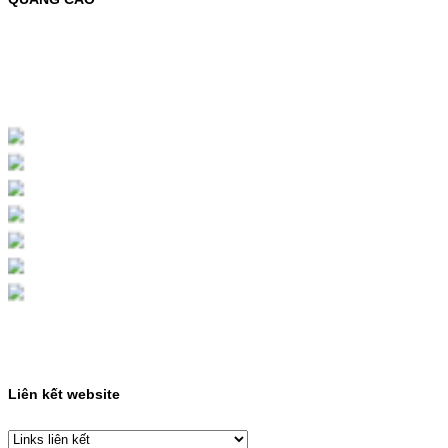
MỰC NẠP MÀU 119A CHO DÒNG MÁY HP
COLOR LASER 150A/178NWMÃ MỰC
NẠP:- 119A/150A- Loại mực: Mực in laser
màuSỬ DỤNG CHO MÁY IN:- HP Color
Laser 150A/178NW- Giá cả…
Giá : 199.000VND
Chọn mua
HỘP MỰC MÀU SAMSUNG
CLT-403S CHO DÒNG MÁY
SL-C435/C436
HỘP MỰC MÀU SAMSUNG CLT-403S CHO
DÒNG MÁY SL-C435/C436MÃ HỘP MỰC:-
Samsung CLT-403S- Loại mực: Mực in laser
màuSỬ DỤNG CHO MÁY IN:- Samsung SL-
C435 C436 C485 SL-485FW SL-486
486FW-…
Giá : 599.000VND
Chọn mua
Liên kết website
HỘP MỰC HP 110A