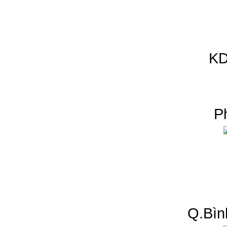
KD
P
Q.Bìn