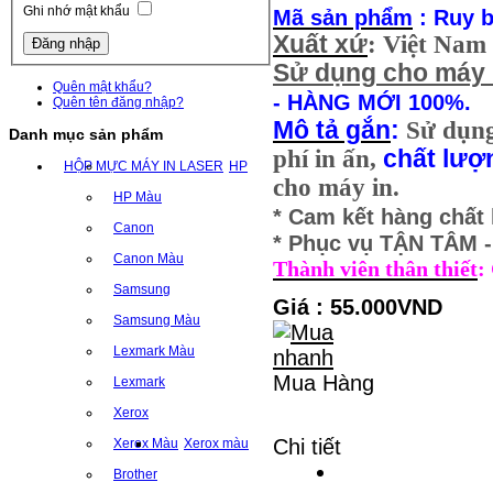
Ghi nhớ mật khẩu
Mã sản phẩm
: Ruy 
Xuất xứ
: Việt Nam
Sử dụng cho máy 
Quên mật khẩu?
- HÀNG MỚI 100%.
Quên tên đăng nhập?
Mô tả gắn
:
Sử dụn
Danh mục sản phẩm
phí in ấn,
chất lượ
HỘP MỰC MÁY IN LASER
HP
cho máy in.
HP Màu
* Cam kết hàng chất
Canon
* Phục vụ TẬN TÂM
Canon Màu
Thành viên thân thiết
:
Samsung
Giá : 55.000VND
Samsung Màu
Lexmark Màu
Mua Hàng
Lexmark
Xerox
Chi tiết
Xerox Màu
Xerox màu
Brother