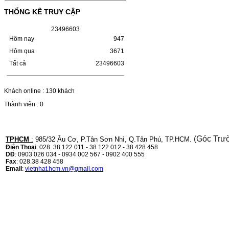
(W1110A) CHO DÒNG MÁY
THỐNG KÊ TRUY CẬP
LBP 243/MF 461DW
2
3
4
9
6
6
0
3
HỘP MỰC HP 110A (W1110A) CHO DÒNG
Hôm nay
947
MÁY LBP 243/MF 461DWMÃ HỘP MỰC:-
Hộp mực HP 110A (W1110A)- Loại mực:
Hôm qua
3671
Mực in laser trắng đenSỬ DỤNG CHO MÁY
IN:- HP…
Tất cả
23496603
Giá : 249.000VND
Chọn mua
Khách online : 130 khách
Thành viên : 0
HỘP MỰC CANON CRG-070
CHO DÒNG MÁY LBP
243/MF 461DW
(Góc Trư
TPHCM
:
985/32 Âu Cơ, P.Tân Sơn Nhì, Q.Tân Phú, TP.HCM.
Điện Thoại
: 028. 38 122 011 - 38 122 012 - 38 428 458
HỘP MỰC CANON CRG-070 CHO DÒNG
DĐ
: 0903 026 034 - 0934 002 567 - 0902 400 555
MÁY LBP 243/MF 461DW MÃ HỘP MỰC:–
Fax
: 028.38 428 458
Hộp mực Canon CRG-070– Loại mực: Mực
Email
:
vietnhat.hcm.vn@gmail.com
in laser trắng đenSỬ DỤNG CHO MÁY IN:–
Canon i-SENSYS…
Giá : 799.000VND
Chọn mua