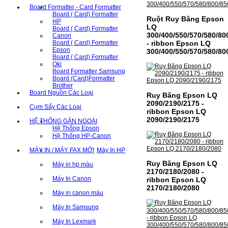
Board Formatter - Card Formatter
Board ( Card) Formatter
Ruột Ruy Băng Epson
HP
LQ
Board ( Card) Formatter
300/400/550/570/580/80
Canon
Board ( Card) Formatter
- ribbon Epson LQ
Epson
300/400/550/570/580/80
Board ( Card) Formatter
Oki
Board Formatter Samsung
Board (Card)Formatter
Brother
Board Nguồn Các Loại
Ruy Băng Epson LQ
2090/2190/2175 -
Cụm Sấy Các Loại
ribbon Epson LQ
2090/2190/2175
HỆ THỐNG GẮN NGOÀI
Hệ Thống Epson
Hệ Thống HP-Canon
MÁY IN / MÁY FAX MỚI
Máy In HP
Ruy Băng Epson LQ
Máy in hp màu
2170/2180/2080 -
Máy In Canon
ribbon Epson LQ
2170/2180/2080
Máy in canon màu
Máy In Samsung
Máy In Lexmark