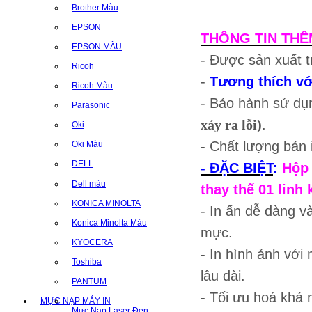
Brother Màu
EPSON
THÔNG TIN THÊ
EPSON MÀU
- Được sản xuất t
Ricoh
-
Tương thích vớ
Ricoh Màu
- Bảo hành sử dụ
Parasonic
xảy ra lỗi)
.
Oki
- Chất lượng bản
Oki Màu
DELL
- ĐẶC BIỆT
:
Hộp 
Dell màu
thay thế 01 linh 
KONICA MINOLTA
- In ấn dễ dàng v
Konica Minolta Màu
mực.
KYOCERA
- In hình ảnh với 
Toshiba
lâu dài.
PANTUM
- Tối ưu hoá khả n
MỰC NẠP MÁY IN
Mực Nạp Laser Đen