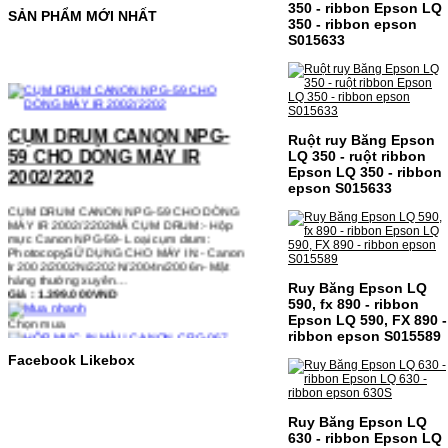
350 - ribbon Epson LQ
SẢN PHẨM MỚI NHẤT
350 - ribbon epson
S015633
CỤM DRUM CANON NPG-
59 CHO DÒNG MÁY IR
Ruột ruy Băng Epson
2002/2202
LQ 350 - ruột ribbon
Epson LQ 350 - ribbon
CỤM DRUM CANON NPG-59 CHO DÒNG
epson S015633
MÁY IR 2002/2202MÃ CỤM DRUM:- Hộp
mực Canon NPG-59- Loại cụm drum:
PhotocopySỬ DỤNG CHO MÁY IN:- Canon
Ir 2002/2002N/2202N/2004n/2006n- Mặt
hàng thường xuyên…
Giá : 1.399.000VND
Ruy Băng Epson LQ
Chọn mua
590, fx 890 - ribbon
Epson LQ 590, FX 890 -
ribbon epson S015589
HỘP MỰC IN MÀU CANON
Facebook Likebox
CRG-067 CHO DÒNG MÁY
MF655/MF651
Ruy Băng Epson LQ
HỘP MỰC IN MÀU CANON CRG-067 CHO
630 - ribbon Epson LQ
DÒNG MÁY MF655/MF651MÃ HỘP MỰC:-