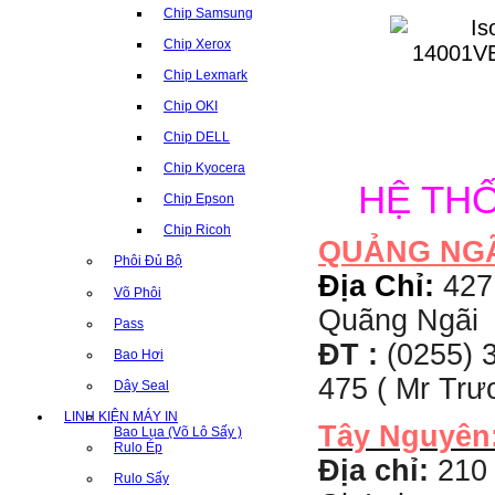
Chip Samsung
Chip Xerox
Chip Lexmark
Chip OKI
Chip DELL
Chip Kyocera
HỆ TH
Chip Epson
Chip Ricoh
QUẢNG NG
Phôi Đủ Bộ
Địa Chỉ:
427
Võ Phôi
Quãng Ngãi
Pass
ĐT :
(0255) 3
Bao Hơi
475 ( Mr Tr
Dây Seal
LINH KIỆN MÁY IN
Tây Nguyên
Bao Lụa (Võ Lô Sấy )
Rulo Ép
Địa chỉ:
210 
Rulo Sấy