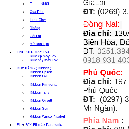
GiaLai
Thanh Nhiệt
ĐT:
(0269) 3
Qua Đào
Load Giay
Đồng Nai:
Nhông
Địa chỉ:
130A
Gõi Lót
Biên Hòa, Đ
Mỡ Bao Lụa
ĐT:
0251.394
LINH KIỆN MÁY FAX
Rulo ép máy Fax
0918 931 403
Rulo sấy máy Fax
RUY BĂNG ( Ribbon )
Phú Quốc
:
Ribbon Epson
Ribbon Oki
Địa chỉ:
197 
Ribbon Printronix
Phú Quốc
Ribbon Tally
ĐT:
(0297) 3
Ribbon Olivetti
Mr Ngân).
Ribbon Star
Ribbon Wincor Nixdorf
Phía Nam
:
FILM FAX
Film fax Parasonic