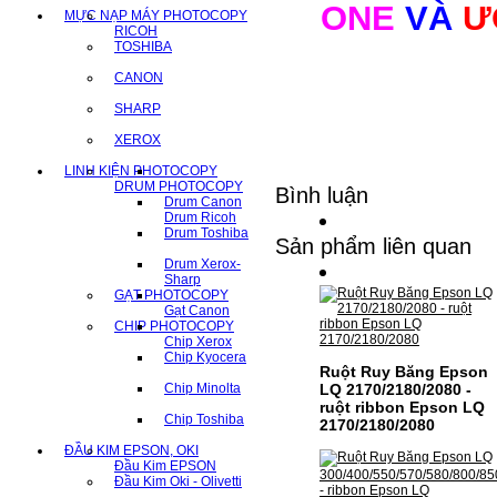
ONE
VÀ
Ư
MỰC NẠP MÁY PHOTOCOPY
RICOH
TOSHIBA
CANON
SHARP
XEROX
LINH KIỆN PHOTOCOPY
DRUM PHOTOCOPY
Bình luận
Drum Canon
Drum Ricoh
Drum Toshiba
Sản phẩm liên quan
Drum Xerox-
Sharp
GẠT PHOTOCOPY
Gạt Canon
CHIP PHOTOCOPY
Chip Xerox
Chip Kyocera
Ruột Ruy Băng Epson
Chip Minolta
LQ 2170/2180/2080 -
ruột ribbon Epson LQ
Chip Toshiba
2170/2180/2080
ĐẦU KIM EPSON, OKI
Đầu Kim EPSON
Đầu Kim Oki - Olivetti