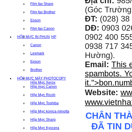
Địa chỉ:
985
Film fax Sharp
(Góc Trường
Film fax Brother
ĐT:
(028) 38 
Epson
DĐ:
0903 02
Film fax Canon
0902 400 555
HỘP MỰC IN PHUN
HP
0938 717 345
Canon
Hường).
Lexmark
Epson
Email:
This 
Brother
spambots. Yo
HỘP MỰC MÁY PHOTOCOPY
it.
">
bon.num
Hộp Mực Xerox
Hộp mực Canon
ww
Website:
Hộp Mực Ricoh
www.vietnha
Hộp Mực Toshiba
Hộp Mực konica minolta
CHÂN TH
Hộp Mực Sharp
ĐÃ TIN 
Hộp Mực Kyocera