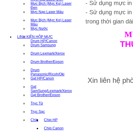
- Sử dụng mực i
Mưc Bịch (Mực Kg) Laser
Đen
- Sử dụng mực in
Mực Nạp Laser Màu
Mưc Bịch (Mực Kg) Laser
trong thời gian dà
Màu
Mực Nước
M
LINH KIỆN HỘP MỰC
Drum HP/Canon
TH
Drum Samsung
Drum Lexmark/Xerox
Drum Brother/Epson
Drum
Panasonic/Ricoh/Oki
Gạt HP/Canon
Xin liên hệ p
Gạt
SamSung/Lexmark/Xerox
Gạt Brother/Epson
Trục Từ
Trục Sạc
Chíp
Chip HP
Chip Canon