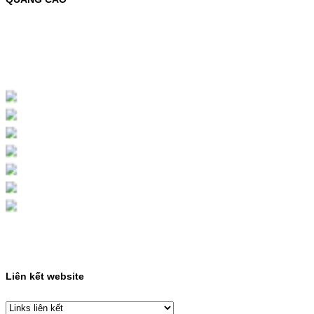
MỰC NẠP MÀU 119A CHO DÒNG MÁY HP
COLOR LASER 150A/178NWMÃ MỰC
NẠP:- 119A/150A- Loại mực: Mực in laser
màuSỬ DỤNG CHO MÁY IN:- HP Color
Laser 150A/178NW- Giá cả…
Giá : 199.000VND
Chọn mua
HỘP MỰC MÀU SAMSUNG
CLT-403S CHO DÒNG MÁY
SL-C435/C436
HỘP MỰC MÀU SAMSUNG CLT-403S CHO
DÒNG MÁY SL-C435/C436MÃ HỘP MỰC:-
Samsung CLT-403S- Loại mực: Mực in laser
màuSỬ DỤNG CHO MÁY IN:- Samsung SL-
C435 C436 C485 SL-485FW SL-486
486FW-…
Giá : 599.000VND
Chọn mua
Liên kết website
HỘP MỰC HP 110A