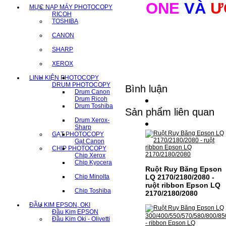
ONE
VÀ
Ư
MỰC NẠP MÁY PHOTOCOPY
RICOH
TOSHIBA
CANON
SHARP
XEROX
LINH KIỆN PHOTOCOPY
DRUM PHOTOCOPY
Bình luận
Drum Canon
Drum Ricoh
Drum Toshiba
Sản phẩm liên quan
Drum Xerox-
Sharp
GẠT PHOTOCOPY
Gạt Canon
CHIP PHOTOCOPY
Chip Xerox
Chip Kyocera
Ruột Ruy Băng Epson
Chip Minolta
LQ 2170/2180/2080 -
ruột ribbon Epson LQ
Chip Toshiba
2170/2180/2080
ĐẦU KIM EPSON, OKI
Đầu Kim EPSON
Đầu Kim Oki - Olivetti