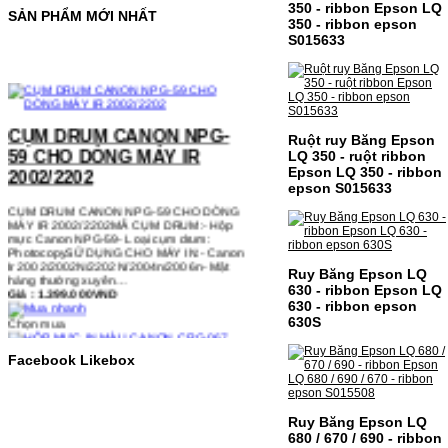
350 - ribbon Epson LQ
SẢN PHẨM MỚI NHẤT
350 - ribbon epson
S015633
CỤM DRUM CANON NPG-
59 CHO DÒNG MÁY IR
Ruột ruy Băng Epson
2002/2202
LQ 350 - ruột ribbon
Epson LQ 350 - ribbon
CỤM DRUM CANON NPG-59 CHO DÒNG
epson S015633
MÁY IR 2002/2202MÃ CỤM DRUM:- Hộp
mực Canon NPG-59- Loại cụm drum:
PhotocopySỬ DỤNG CHO MÁY IN:- Canon
Ir 2002/2002N/2202N/2004n/2006n- Mặt
hàng thường xuyên…
Giá : 1.399.000VND
Ruy Băng Epson LQ
630 - ribbon Epson LQ
Chọn mua
630 - ribbon epson
630S
HỘP MỰC IN MÀU CANON
Facebook Likebox
CRG-067 CHO DÒNG MÁY
MF655/MF651
Ruy Băng Epson LQ
HỘP MỰC IN MÀU CANON CRG-067 CHO
680 / 670 / 690 - ribbon
DÒNG MÁY MF655/MF651MÃ HỘP MỰC:-