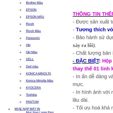
Brother Màu
EPSON
THÔNG TIN THÊ
EPSON MÀU
- Được sản xuất t
Ricoh
-
Tương thích vớ
Ricoh Màu
- Bảo hành sử dụ
Parasonic
xảy ra lỗi)
.
Oki
- Chất lượng bản
Oki Màu
DELL
- ĐẶC BIỆT
:
Hộp 
Dell màu
thay thế 01 linh 
KONICA MINOLTA
- In ấn dễ dàng v
Konica Minolta Màu
mực.
KYOCERA
- In hình ảnh với 
Toshiba
lâu dài.
PANTUM
- Tối ưu hoá khả n
MỰC NẠP MÁY IN
Mực Nạp Laser Đen