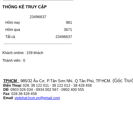
(W1110A) CHO DÒNG MÁY
THỐNG KÊ TRUY CẬP
LBP 243/MF 461DW
2
3
4
9
6
6
3
7
HỘP MỰC HP 110A (W1110A) CHO DÒNG
Hôm nay
981
MÁY LBP 243/MF 461DWMÃ HỘP MỰC:-
Hộp mực HP 110A (W1110A)- Loại mực:
Hôm qua
3671
Mực in laser trắng đenSỬ DỤNG CHO MÁY
IN:- HP…
Tất cả
23496637
Giá : 249.000VND
Chọn mua
Khách online : 159 khách
Thành viên : 0
HỘP MỰC CANON CRG-070
CHO DÒNG MÁY LBP
243/MF 461DW
(Góc Trư
TPHCM
:
985/32 Âu Cơ, P.Tân Sơn Nhì, Q.Tân Phú, TP.HCM.
Điện Thoại
: 028. 38 122 011 - 38 122 012 - 38 428 458
HỘP MỰC CANON CRG-070 CHO DÒNG
DĐ
: 0903 026 034 - 0934 002 567 - 0902 400 555
MÁY LBP 243/MF 461DW MÃ HỘP MỰC:–
Fax
: 028.38 428 458
Hộp mực Canon CRG-070– Loại mực: Mực
Email
:
vietnhat.hcm.vn@gmail.com
in laser trắng đenSỬ DỤNG CHO MÁY IN:–
Canon i-SENSYS…
Giá : 799.000VND
Chọn mua