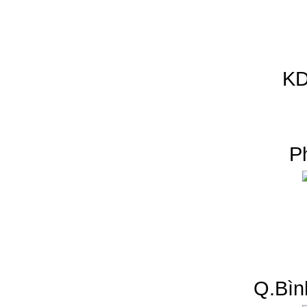
KD
P
Q.Bìn