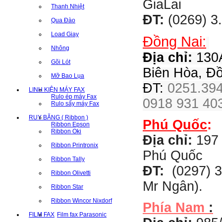
GiaLai
Thanh Nhiệt
ĐT:
(0269) 3
Qua Đào
Load Giay
Đồng Nai:
Nhông
Địa chỉ:
130A
Gõi Lót
Biên Hòa, Đ
Mỡ Bao Lụa
ĐT:
0251.394
LINH KIỆN MÁY FAX
Rulo ép máy Fax
0918 931 403
Rulo sấy máy Fax
RUY BĂNG ( Ribbon )
Phú Quốc
:
Ribbon Epson
Ribbon Oki
Địa chỉ:
197 
Ribbon Printronix
Phú Quốc
Ribbon Tally
ĐT:
(0297) 3
Ribbon Olivetti
Mr Ngân).
Ribbon Star
Ribbon Wincor Nixdorf
Phía Nam
:
FILM FAX
Film fax Parasonic