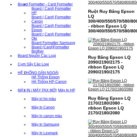
Board Formatter - Card Formatter
Board ( Card) Formatter
Ruột Ruy Băng Epson
HP
LQ
Board ( Card) Formatter
300/400/550/570/580/80
Canon
Board ( Card) Formatter
- ribbon Epson LQ
Epson
300/400/550/570/580/80
Board ( Card) Formatter
Oki
Board Formatter Samsung
Board (Card)Formatter
Brother
Board Nguồn Các Loại
Ruy Băng Epson LQ
2090/2190/2175 -
Cụm Sấy Các Loại
ribbon Epson LQ
2090/2190/2175
HỆ THỐNG GẮN NGOÀI
Hệ Thống Epson
Hệ Thống HP-Canon
MÁY IN / MÁY FAX MỚI
Máy In HP
Ruy Băng Epson LQ
Máy in hp màu
2170/2180/2080 -
Máy In Canon
ribbon Epson LQ
2170/2180/2080
Máy in canon màu
Máy In Samsung
Máy In Lexmark