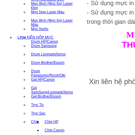
- Sử dụng mực i
Mưc Bịch (Mực Kg) Laser
Đen
- Sử dụng mực in
Mực Nạp Laser Màu
Mưc Bịch (Mực Kg) Laser
trong thời gian dà
Màu
Mực Nước
M
LINH KIỆN HỘP MỰC
Drum HP/Canon
TH
Drum Samsung
Drum Lexmark/Xerox
Drum Brother/Epson
Drum
Panasonic/Ricoh/Oki
Gạt HP/Canon
Xin liên hệ p
Gạt
SamSung/Lexmark/Xerox
Gạt Brother/Epson
Trục Từ
Trục Sạc
Chíp
Chip HP
Chip Canon