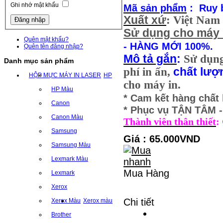
Ghi nhớ mật khẩu
Mã sản phẩm
: Ruy 
Xuất xứ
: Việt Nam
Sử dụng cho máy 
Quên mật khẩu?
- HÀNG MỚI 100%.
Quên tên đăng nhập?
Mô tả gắn
:
Sử dụn
Danh mục sản phẩm
phí in ấn,
chất lượ
HỘP MỰC MÁY IN LASER
HP
cho máy in.
HP Màu
* Cam kết hàng chất
Canon
* Phục vụ TẬN TÂM
Canon Màu
Thành viên thân thiết
:
Samsung
Giá : 65.000VND
Samsung Màu
Lexmark Màu
Mua Hàng
Lexmark
Xerox
Chi tiết
Xerox Màu
Xerox màu
Brother