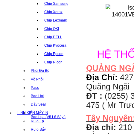
Chip Samsung
Chip Xerox
Chip Lexmark
Chip OKI
Chip DELL
Chip Kyocera
HỆ TH
Chip Epson
Chip Ricoh
QUẢNG NG
Phôi Đủ Bộ
Địa Chỉ:
427
Võ Phôi
Quãng Ngãi
Pass
ĐT :
(0255) 3
Bao Hơi
475 ( Mr Tr
Dây Seal
LINH KIỆN MÁY IN
Tây Nguyên
Bao Lụa (Võ Lô Sấy )
Rulo Ép
Địa chỉ:
210 
Rulo Sấy