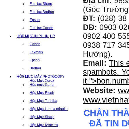
Địa chỉ:
985
Film fax Sharp
(Góc Trường
Film fax Brother
ĐT:
(028) 38 
Epson
DĐ:
0903 02
Film fax Canon
0902 400 555
HỘP MỰC IN PHUN
HP
0938 717 345
Canon
Hường).
Lexmark
Epson
Email:
This 
Brother
spambots. Yo
HỘP MỰC MÁY PHOTOCOPY
it.
">
bon.num
Hộp Mực Xerox
Hộp mực Canon
ww
Website:
Hộp Mực Ricoh
www.vietnha
Hộp Mực Toshiba
Hộp Mực konica minolta
CHÂN TH
Hộp Mực Sharp
ĐÃ TIN 
Hộp Mực Kyocera