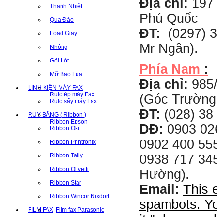
Địa chỉ:
197 
Thanh Nhiệt
Phú Quốc
Qua Đào
ĐT:
(0297) 3
Load Giay
Mr Ngân).
Nhông
Gõi Lót
Phía Nam
:
Mỡ Bao Lụa
Địa chỉ:
985
LINH KIỆN MÁY FAX
Rulo ép máy Fax
(Góc Trường
Rulo sấy máy Fax
ĐT:
(028) 38 
RUY BĂNG ( Ribbon )
Ribbon Epson
DĐ:
0903 02
Ribbon Oki
0902 400 555
Ribbon Printronix
Ribbon Tally
0938 717 345
Ribbon Olivetti
Hường).
Ribbon Star
Email:
This 
Ribbon Wincor Nixdorf
spambots. Yo
FILM FAX
Film fax Parasonic