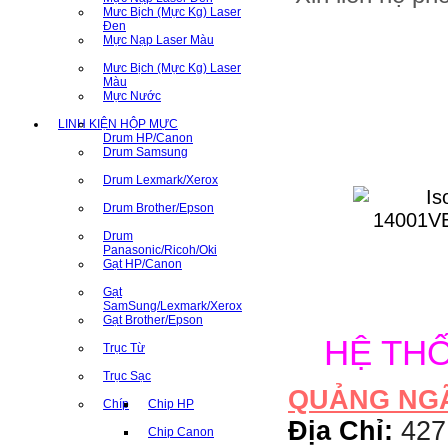
Mưc Bịch (Mực Kg) Laser
Đen
Mực Nạp Laser Màu
Mưc Bịch (Mực Kg) Laser
Màu
Mực Nước
LINH KIỆN HỘP MỰC
Drum HP/Canon
Drum Samsung
Drum Lexmark/Xerox
Drum Brother/Epson
Drum
Panasonic/Ricoh/Oki
Gạt HP/Canon
Gạt
SamSung/Lexmark/Xerox
Gạt Brother/Epson
HỆ TH
Trục Từ
Trục Sạc
QUẢNG NG
Chíp
Chip HP
Địa Chỉ:
427
Chip Canon