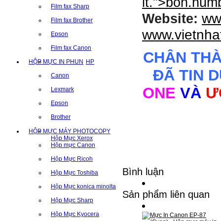
it.
">
bon.num
Film fax Sharp
ww
Website:
Film fax Brother
www.vietnha
Epson
Film fax Canon
CHÂN TH
HỘP MỰC IN PHUN
HP
ĐÃ TIN 
Canon
ONE
VÀ
Ư
Lexmark
Epson
Brother
HỘP MỰC MÁY PHOTOCOPY
Hộp Mực Xerox
Hộp mực Canon
Hộp Mực Ricoh
Bình luận
Hộp Mực Toshiba
Hộp Mực konica minolta
Sản phẩm liên quan
Hộp Mực Sharp
Hộp Mực Kyocera