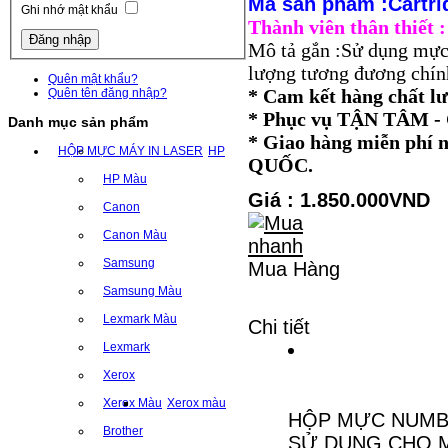
Mã sản phẩm :Cartr
Ghi nhớ mật khẩu
Thành viên thân thiết
Mô tả gắn :Sử dụng mực
lượng tương đương chính
Quên mật khẩu?
* Cam kết hàng chất l
Quên tên đăng nhập?
* Phục vụ TẬN TÂM
Danh mục sản phẩm
* Giao hàng miễn ph
HỘP MỰC MÁY IN LASER
HP
QUỐC.
HP Màu
Giá : 1.850.000VND
Canon
Canon Màu
Samsung
Mua Hàng
Samsung Màu
Lexmark Màu
Chi tiết
Lexmark
Xerox
Xerox Màu
Xerox màu
HỘP MỰC NUMBE
Brother
SỬ DỤNG CHO MÁ