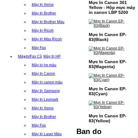
Mực In Canon 301
Máy In Xerox
Yellow - Hộp mực máy
in canon LBP 5200
Máy In Brother
Máy In Brother Màu
Máy In Ricoh
Mực In Canon EP-
83(Black)
Máy In Màu Ricoh
Máy Fax
Máy In/Fax Cũ
Máy In HP
Mực In Canon EP-
Máy in hp màu
83(Magenta)
Máy In Canon
Máy in canon màu
Mực In Canon EP-
Máy In Samsung
83(Cyan)
Máy In Lexmark
Máy In Xerox
Mực In Canon EP-
Máy In Brother
83(Yellow)
Máy Fax
Ban do
Máy In Laser Màu