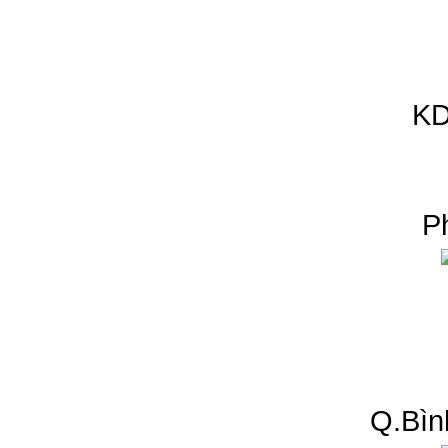
KD
P
Q.Bìn