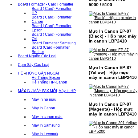
Board Formatter - Card Formatter
5000 / 5100
Board ( Card) Formatter
HP
Board ( Card) Formatter
Canon
Board ( Card) Formatter
Epson
Mực In Canon EP-87
Board ( Card) Formatter
(Black) - Hộp mực máy
Oki
in canon LBP2410
Board Formatter Samsung
Board (Card)Formatter
Brother
Board Nguồn Các Loại
Cụm Sấy Các Loại
Mực In Canon EP-87
(Yellow) - Hộp mực
HỆ THỐNG GẮN NGOÀI
máy in canon LBP2410
Hệ Thống Epson
Hệ Thống HP-Canon
MÁY IN / MÁY FAX MỚI
Máy In HP
Máy in hp màu
Mực In Canon EP-87
Máy In Canon
(Magenta) - Hộp mực
máy in canon LBP2410
Máy in canon màu
Máy In Samsung
Máy In Lexmark