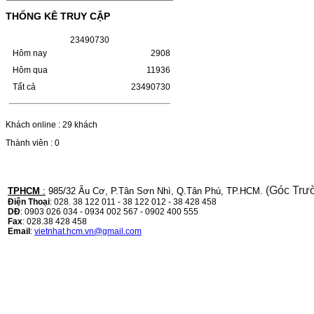
(W1110A) CHO DÒNG MÁY
THỐNG KÊ TRUY CẬP
LBP 243/MF 461DW
2
3
4
9
0
7
3
0
HỘP MỰC HP 110A (W1110A) CHO DÒNG
Hôm nay
2908
MÁY LBP 243/MF 461DWMÃ HỘP MỰC:-
Hôm qua
11936
Hộp mực HP 110A (W1110A)- Loại mực:
Mực in laser trắng đenSỬ DỤNG CHO MÁY
Tất cả
23490730
IN:- HP…
Giá : 249.000VND
Chọn mua
Khách online : 29 khách
Thành viên : 0
HỘP MỰC CANON CRG-070
CHO DÒNG MÁY LBP
(Góc Trư
TPHCM
:
985/32 Âu Cơ, P.Tân Sơn Nhì, Q.Tân Phú, TP.HCM.
243/MF 461DW
Điện Thoại
: 028. 38 122 011 - 38 122 012 - 38 428 458
DĐ
: 0903 026 034 - 0934 002 567 - 0902 400 555
HỘP MỰC CANON CRG-070 CHO DÒNG
Fax
: 028.38 428 458
MÁY LBP 243/MF 461DW MÃ HỘP MỰC:–
Email
:
vietnhat.hcm.vn@gmail.com
Hộp mực Canon CRG-070– Loại mực: Mực
in laser trắng đenSỬ DỤNG CHO MÁY IN:–
Canon i-SENSYS…
Giá : 799.000VND
Chọn mua