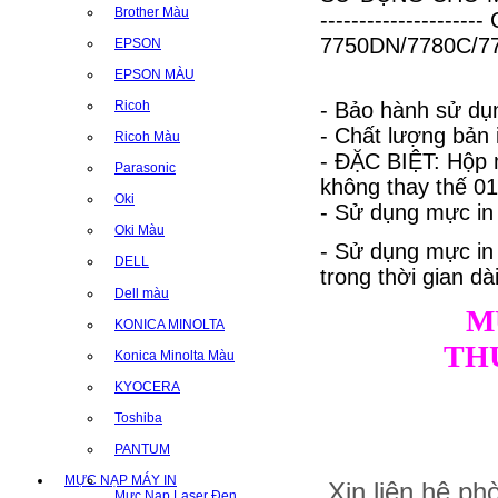
Brother Màu
-----------------
7750DN/7780C/7
EPSON
EPSON MÀU
- Bảo hành sử dụn
Ricoh
- Chất lượng bản
Ricoh Màu
- ĐẶC BIỆT: Hộp 
Parasonic
không thay thế 01 
Oki
- Sử dụng mực in
Oki Màu
- Sử dụng mực i
DELL
trong thời gian dài
Dell màu
M
KONICA MINOLTA
TH
Konica Minolta Màu
KYOCERA
Toshiba
PANTUM
MỰC NẠP MÁY IN
Xin liên hệ p
Mực Nạp Laser Đen