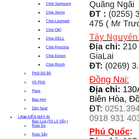
Quãng Ngãi
Chip Samsung
ĐT :
(0255) 3
Chip Xerox
475 ( Mr Tr
Chip Lexmark
Chip OKI
Tây Nguyên
Chip DELL
Địa chỉ:
210 
Chip Kyocera
GiaLai
Chip Epson
ĐT:
(0269) 3
Chip Ricoh
Phôi Đủ Bộ
Đồng Nai:
Võ Phôi
Địa chỉ:
130A
Pass
Biên Hòa, Đ
Bao Hơi
ĐT:
0251.394
Dây Seal
0918 931 403
LINH KIỆN MÁY IN
Bao Lụa (Võ Lô Sấy )
Rulo Ép
Phú Quốc
:
Rulo Sấy