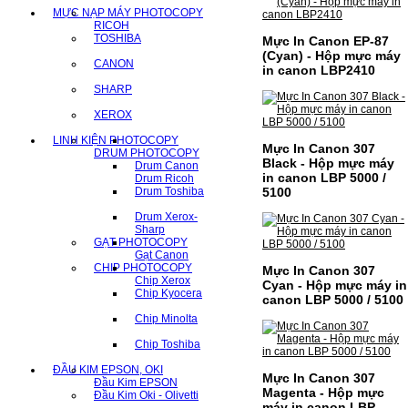
MỰC NẠP MÁY PHOTOCOPY
RICOH
TOSHIBA
Mực In Canon EP-87
(Cyan) - Hộp mực máy
CANON
in canon LBP2410
SHARP
XEROX
LINH KIỆN PHOTOCOPY
Mực In Canon 307
DRUM PHOTOCOPY
Black - Hộp mực máy
Drum Canon
in canon LBP 5000 /
Drum Ricoh
Drum Toshiba
5100
Drum Xerox-
Sharp
GẠT PHOTOCOPY
Gạt Canon
CHIP PHOTOCOPY
Mực In Canon 307
Chip Xerox
Cyan - Hộp mực máy in
Chip Kyocera
canon LBP 5000 / 5100
Chip Minolta
Chip Toshiba
ĐẦU KIM EPSON, OKI
Mực In Canon 307
Đầu Kim EPSON
Magenta - Hộp mực
Đầu Kim Oki - Olivetti
máy in canon LBP