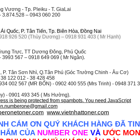
 Vương - Tp. Pleiku - T. GiaLai
– 3.874.528 – 0943 060 200
i Quốc, P. Tân Tiến, Tp. Biên Hòa, Đồng Nai
918 926 520 (Thùy Dương) – 0918 931 403 ( Mr Hạnh)
rung Trực, TT Dương Đông, Phú Quốc
 3993 567 – 0918 649 069 ( Mr Ngân).
, P. Tân Sơn Nhì, Q.Tân Phú (Góc Trường Chinh - Âu Cơ)
 38 122 012 - 38 428 458
934 002 567
(MR BỔN) - 0902 400 555 (Mrs Trinh) - 0948 371 
y) - 0901 493 345 ( Ms Hường).
ress is being protected from spambots. You need JavaScript
on.numberone@gmail.com
eronetoner.com
www.vietnhattoner.com
NH CÁM ƠN QUÝ KHÁCH HÀNG ĐÃ TIN
PHẨM CỦA
NUMBER ONE
VÀ
ƯỚC MO