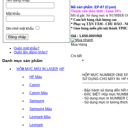
Tên đăng nhập
Mã sản phẩm :EP-87 (Cyan)
Thành viên thân thiết : Giảm 10%
Mật khẩu
Mô tả gắn :Sử dụng mực in NUMBER ONE t
* Cam kết hàng chất lượng cao
* Phục vụ TẬN TÂM - CHU ĐÁO -
* Giao hàng miễn phí nội thành T
Ghi nhớ mật khẩu
Giá : 1.650.000VND
Mua Hàng
Quên mật khẩu?
Quên tên đăng nhập?
Chi tiết
Danh mục sản phẩm
HỘP MỰC MÁY IN LASER
HP
HỘP MỰC NUMBER ONE EP-
HP Màu
SỬ DỤNG CHO MÁY IN: HP Col
---------------------------------
Canon
- Bảo hành sử dụng đến hết n
Canon Màu
- ĐẶC BIỆT: Hộp mực NUMBER 
- Sử dụng mực in NUMBER ONE
Samsung
- Sử dụng mực in tương thíc
Samsung Màu
Lexmark Màu
Lexmark