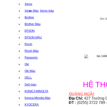
Xerox
Xerox Màu
Xerox màu
Brother
Xin 
Brother Màu
EPSON
EPSON MÀU
Ricoh
Ricoh Màu
Parasonic
Oki
Oki Màu
DELL
HỆ T
Dell màu
KONICA MINOLTA
QUẢNG NGÃI
:
Konica Minolta Màu
Địa Chỉ:
427 Trường C
ĐT :
(0255) 3722 789 
KYOCERA