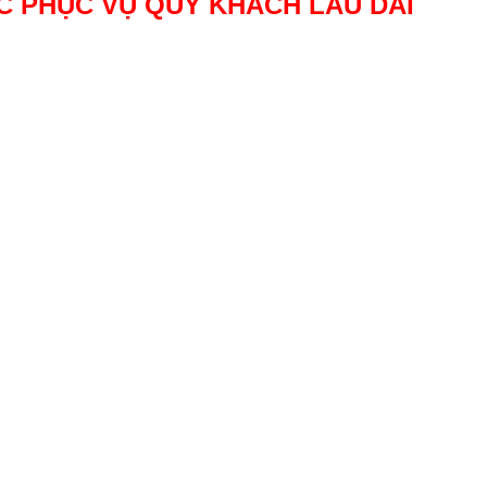
 PHỤC VỤ QUÝ KHÁCH LÂU DÀI