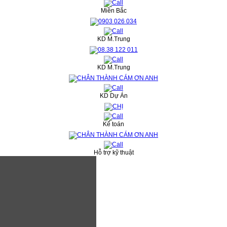
Miền Bắc
KD M.Trung
KD M.Trung
KD Dự Án
Kế toán
Hỗ trợ kỹ thuật