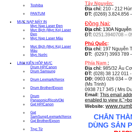
Tây Nguyên:
Toshiba
Địa chỉ:
210 - 212 Hùng
PANTUM
ĐT:
(0269) 3.824.856 
MỰC NẠP MÁY IN
Đồng Nai:
Mực Nạp Laser Đen
Địa chỉ:
130A Nguyễn Á
Mưc Bịch (Mực Kg) Laser
Đen
ĐT:
0251.3940708 – 0
Mực Nạp Laser Màu
Phú Quốc
:
Mưc Bịch (Mực Kg) Laser
Địa chỉ:
197 Nguyễn T
Màu
ĐT:
(0297) 3993 789 –
Mực Nước
Phía Nam
:
LINH KIỆN HỘP MỰC
Drum HP/Canon
Địa chỉ:
985/32 Âu Cơ
Drum Samsung
ĐT:
(028) 38 122 011 -
DĐ:
0903 026 034 –
0
Drum Lexmark/Xerox
(Ms Trinh)
Drum Brother/Epson
0938 717 345 ( Mrs Du
Email:
This email add
Drum
enabled to view it.
">
b
Panasonic/Ricoh/Oki
Gạt HP/Canon
www.numb
Website:
Gạt
CHÂN THÀ
SamSung/Lexmark/Xerox
Gạt Brother/Epson
DÙNG SẢN 
Trục Từ