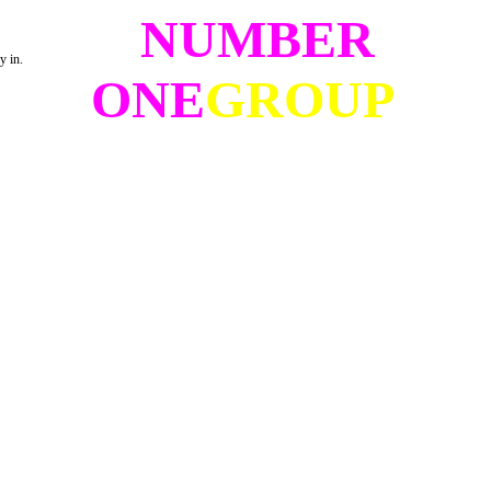
NUMBER
y in.
ONE
GROUP