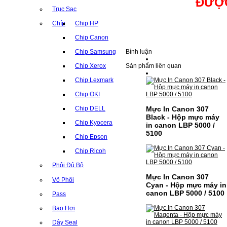
ĐƯỢC
Trục Sạc
Chíp
Chip HP
Chip Canon
Bình luận
Chip Samsung
Sản phẩm liên quan
Chip Xerox
Chip Lexmark
Chip OKI
Mực In Canon 307
Chip DELL
Black - Hộp mực máy
Chip Kyocera
in canon LBP 5000 /
5100
Chip Epson
Chip Ricoh
Phôi Đủ Bộ
Mực In Canon 307
Võ Phôi
Cyan - Hộp mực máy in
canon LBP 5000 / 5100
Pass
Bao Hơi
Dây Seal