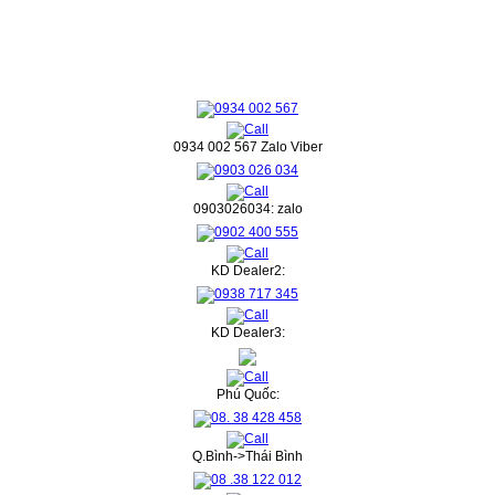
0934 002 567 Zalo Viber
0903026034: zalo
KD Dealer2:
KD Dealer3:
Phú Quốc:
Q.Bình->Thái Bình