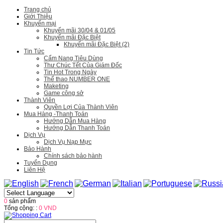
Trang chủ
Giới Thiệu
Khuyến mại
Khuyến mãi 30/04 & 01/05
Khuyến mãi Đặc Biệt
Khuyến mãi Đặc Biệt (2)
Tin Tức
Cẩm Nang Tiêu Dùng
Thư Chúc Tết Của Giám Đốc
Tin Hot Trong Ngày
Thể thao NUMBER ONE
Maketing
Game công sở
Thành Viên
Quyền Lợi Của Thành Viên
Mua Hàng -Thanh Toán
Hướng Dẫn Mua Hàng
Hướng Dẫn Thanh Toán
Dịch Vụ
Dịch Vụ Nạp Mực
Bảo Hành
Chính sách bảo hành
Tuyển Dụng
Liên Hệ
0
sản phẩm
Tổng cộng: :
0 VND