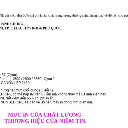
iết kiệm đến 65% chi phí in ấn, chất lượng tương đương chính hãng, bảo vệ độ bền cho má
 NHANH CHÓNG
PHCM, TP PLEIKU, TP VINH & PHÚ QUỐC.
87 (Cyan)
or Lj 1500 / 2500 / 2550 *Cyan *
------- CANON LBP 2410.
hững hạt mực cuối cùng ( 1 đổi 1).
ONE có thể nạp lại trên 03 lần mà không thay thế 01 linh kiện nào.
 tiết kiệm đến 65% chi phí in ấn.
h NUMBER ONE sẽ bảo vệ độ bền máy in trong thời gian dài.
MỰC IN CỦA CHẤT LƯỢNG
THƯƠNG HIỆU CỦA NIỀM TIN.