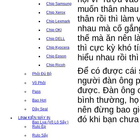
Chip Samsung
muốn thân nhau t
Chip Xerox
thân rồi thì làm 
Chip Lexmark
nhau mà cố gắng
Chip OKI
thế mà ăn nên l
Chip DELL
thì cực kỳ khó
Chip Kyocera
hiểu nhau rồi thi
Chip Epson
Chip Ricoh
Để có được cái
Phôi Đủ Bộ
người đàn ông ph
Võ Phôi
được. Đàn ông ch
Pass
bình thường, họ 
Bao Hơi
nên đừng bao giơ
Dây Seal
đó khi bạn chưa 
LINH KIỆN MÁY IN
Bao Lụa (Võ Lô Sấy )
Rulo Ép
Rulo Sấy