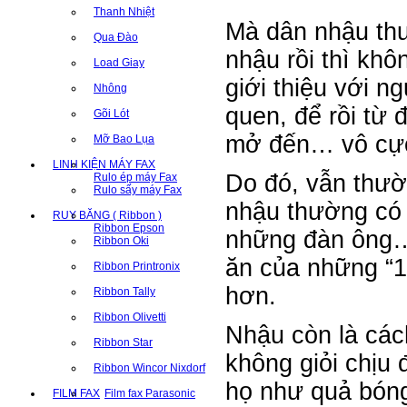
Thanh Nhiệt
Mà dân nhậu thươ
Qua Đào
nhậu rồi thì kh
Load Giay
giới thiệu với n
Nhông
quen, để rồi từ 
Gõi Lót
mở đến… vô cự
Mỡ Bao Lụa
LINH KIỆN MÁY FAX
Do đó, vẫn thươ
Rulo ép máy Fax
Rulo sấy máy Fax
nhậu thường có 
RUY BĂNG ( Ribbon )
Ribbon Epson
những đàn ông… n
Ribbon Oki
ăn của những “1
Ribbon Printronix
hơn.
Ribbon Tally
Ribbon Olivetti
Nhậu còn là cách
Ribbon Star
không giỏi chịu
Ribbon Wincor Nixdorf
họ như quả bóng,
FILM FAX
Film fax Parasonic