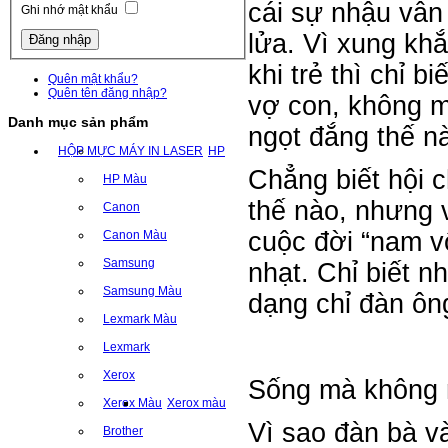
cái sự nhậu vâ
Ghi nhớ mật khẩu
lửa. Vì xung kh
khi trẻ thì chỉ bi
Quên mật khẩu?
Quên tên đăng nhập?
vợ con, không ma
Danh mục sản phẩm
ngọt đắng thế na
HỘP MỰC MÁY IN LASER
HP
Chẳng biết hội 
HP Màu
thế nào, nhưng vơ
Canon
cuộc đời “nam v
Canon Màu
Samsung
nhạt. Chỉ biết 
Samsung Màu
dạng chỉ đàn ô
Lexmark Màu
Lexmark
Xerox
Sống mà không n
Xerox Màu
Xerox màu
Vì sao đàn bà va
Brother