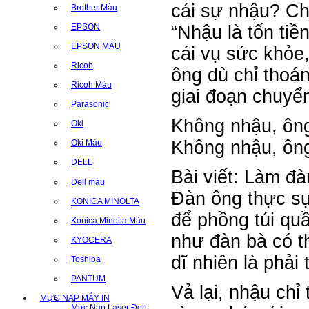
cái sự nhậu? C
Brother Màu
“Nhậu là tốn t
EPSON
EPSON MÀU
cái vụ sức khỏe,
Ricoh
ông dù chỉ thoá
Ricoh Màu
giai đoạn chuyển
Parasonic
Không nhậu, ôn
Oki
Không nhậu, ông
Oki Màu
DELL
Bài viết: Làm đ
Dell màu
Đàn ông thực sự k
KONICA MINOLTA
để phồng túi quâ
Konica Minolta Màu
như đàn bà có th
KYOCERA
dĩ nhiên là phải t
Toshiba
PANTUM
Vả lại, nhậu chi
MỰC NẠP MÁY IN
Mực Nạp Laser Đen