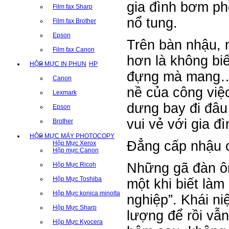
gia đình bơm phồ
Film fax Sharp
nổ tung.
Film fax Brother
Epson
Trên bàn nhậu, n
Film fax Canon
hơn là không biết
HỘP MỰC IN PHUN
HP
đựng mà mang… 
Canon
nề của công viê
Lexmark
dưng bay đi đâu hế
Epson
vui vẻ với gia đi
Brother
HỘP MỰC MÁY PHOTOCOPY
Đẳng cấp nhậu 
Hộp Mực Xerox
Hộp mực Canon
Những gã đàn ôn
Hộp Mực Ricoh
Hộp Mực Toshiba
một khi biết làm
Hộp Mực konica minolta
nghiệp”. Khái niệ
Hộp Mực Sharp
lượng để rồi vẫ
Hộp Mực Kyocera