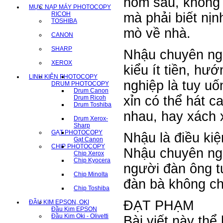
hôm sau, không ph
MỰC NẠP MÁY PHOTOCOPY
RICOH
mà phải biết ni
TOSHIBA
mò về nhà.
CANON
SHARP
Nhậu chuyên nghiệ
XEROX
kiểu ít tiền, hư
LINH KIỆN PHOTOCOPY
nghiệp là tuy 
DRUM PHOTOCOPY
Drum Canon
xỉn có thể hát 
Drum Ricoh
Drum Toshiba
nhau, hay xách x
Drum Xerox-
Sharp
GẠT PHOTOCOPY
Nhậu là điều ki
Gạt Canon
CHIP PHOTOCOPY
Nhậu chuyên nghiê
Chip Xerox
Chip Kyocera
người đàn ông tu
Chip Minolta
đàn bà không ch
Chip Toshiba
ĐẠT PHẠM
ĐẦU KIM EPSON, OKI
Đầu Kim EPSON
Đầu Kim Oki - Olivetti
Bài viết này thể