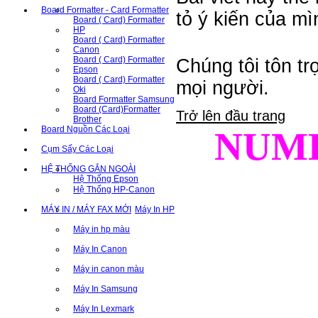
Board Formatter - Card Formatter
tỏ ý kiến của mìn
Board ( Card) Formatter
HP
Board ( Card) Formatter
Canon
Board ( Card) Formatter
Chúng tôi tôn tr
Epson
Board ( Card) Formatter
mọi người.
Oki
Board Formatter Samsung
Board (Card)Formatter
Trở lên đầu trang
Brother
Board Nguồn Các Loại
NUM
Cụm Sấy Các Loại
HỆ THỐNG GẮN NGOÀI
Hệ Thống Epson
Hệ Thống HP-Canon
MÁY IN / MÁY FAX MỚI
Máy In HP
Máy in hp màu
Máy In Canon
Máy in canon màu
Máy In Samsung
Máy In Lexmark