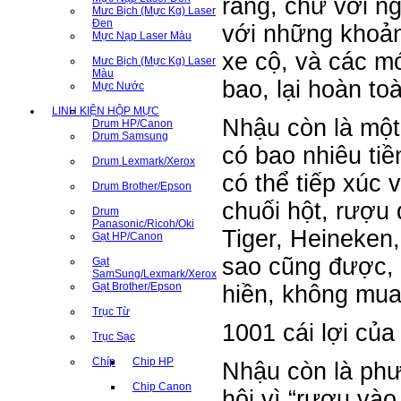
ràng, chứ với n
Mưc Bịch (Mực Kg) Laser
Đen
với những khoản
Mực Nạp Laser Màu
xe cộ, và các m
Mưc Bịch (Mực Kg) Laser
Màu
bao, lại hoàn to
Mực Nước
LINH KIỆN HỘP MỰC
Nhậu còn là một
Drum HP/Canon
Drum Samsung
có bao nhiêu tiề
Drum Lexmark/Xerox
có thể tiếp xúc 
Drum Brother/Epson
chuối hột, rượu 
Drum
Panasonic/Ricoh/Oki
Tiger, Heineken, 
Gạt HP/Canon
sao cũng được, q
Gạt
SamSung/Lexmark/Xerox
Gạt Brother/Epson
hiền, không mua
Trục Từ
1001 cái lợi củ
Trục Sạc
Chíp
Chip HP
Nhậu còn là phư
Chip Canon
hội vì “rượu và