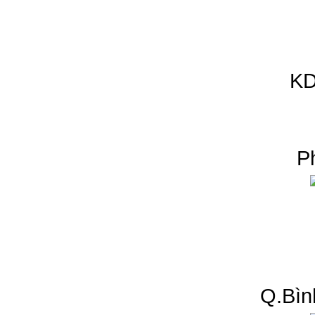
KD
P
Q.Bìn