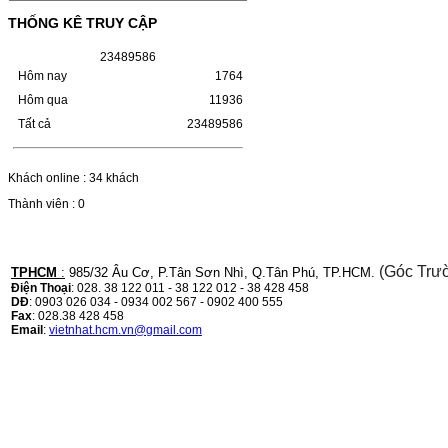
IN:- HP…
Giá : 249.000 VND
THỐNG KÊ TRUY CẬP
Chọn mua
2
3
4
8
9
5
8
6
Hôm nay
1764
Hôm qua
11936
HỘP MỰC CANON CRG-070
Tất cả
23489586
CHO DÒNG MÁY LBP
243/MF 461DW
Khách online : 34 khách
HỘP MỰC CANON CRG-070 CHO DÒNG
MÁY LBP 243/MF 461DW MÃ HỘP MỰC:–
Thành viên : 0
Hộp mực Canon CRG-070– Loại mực: Mực
in laser trắng đenSỬ DỤNG CHO MÁY IN:–
Canon i-SENSYS…
Giá : 799.000 VND
(Góc Trư
TPHCM
:
985/32 Âu Cơ, P.Tân Sơn Nhì, Q.Tân Phú, TP.HCM.
Chọn mua
Điện Thoại
: 028. 38 122 011 - 38 122 012 - 38 428 458
DĐ
: 0903 026 034 - 0934 002 567 - 0902 400 555
Fax
: 028.38 428 458
Email
:
vietnhat.hcm.vn@gmail.com
HỘP MỰC TK-1158 CHO
MÁY IN KYOCERA
M2135DN/M2635DN
HỘP MỰC TK-1158 CHO MÁY IN
KYOCERA M2135DN/M2635DNMÃ HỘP
MỰC:- Hộp mực Kyocera TK-1158- Loại