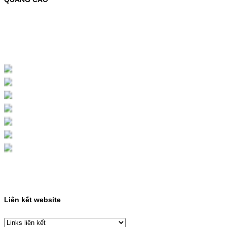
MỰC NẠP MÀU 119A CHO DÒNG MÁY HP
COLOR LASER 150A/178NWMÃ MỰC
NẠP:- 119A/150A- Loại mực: Mực in laser
màuSỬ DỤNG CHO MÁY IN:- HP Color
Laser 150A/178NW- Giá cả…
Giá : 199.000 VND
Chọn mua
HỘP MỰC MÀU SAMSUNG
CLT-403S CHO DÒNG MÁY
SL-C435/C436
HỘP MỰC MÀU SAMSUNG CLT-403S CHO
DÒNG MÁY SL-C435/C436MÃ HỘP MỰC:-
Samsung CLT-403S- Loại mực: Mực in laser
màuSỬ DỤNG CHO MÁY IN:- Samsung SL-
C435 C436 C485 SL-485FW SL-486
486FW-…
Giá : 599.000 VND
Chọn mua
Liên kết website
HỘP MỰC HP 110A