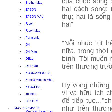
của cuộc sống đ
Brother Màu
hai cách sống:
EPSON
thụ; hai là sốn
EPSON MÀU
hai”
Ricoh
Ricoh Màu
Parasonic
“Nỗi nhục tụt h
Oki
nữa, trong thời 
Oki Màu
bình. Tôi muốn m
DELL
trên thương trườ
Dell màu
KONICA MINOLTA
Konica Minolta Màu
Hy vọng những c
KYOCERA
vị và hữu ích c
Toshiba
để tiếp tục…”ch
PANTUM
như trên thương
MỰC NẠP MÁY IN
Mực Nạp Laser Đen