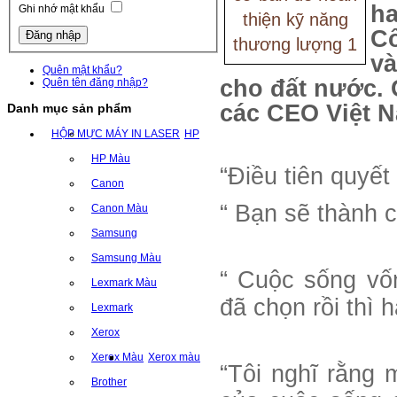
ha
Ghi nhớ mật khẩu
Cố
và
Quên mật khẩu?
cho đất nước. 
Quên tên đăng nhập?
các CEO Việt 
Danh mục sản phẩm
HỘP MỰC MÁY IN LASER
HP
HP Màu
“Điều tiên quyết
Canon
“ Bạn sẽ thành 
Canon Màu
Samsung
Samsung Màu
“ Cuộc sống vốn
Lexmark Màu
đã chọn rồi thì 
Lexmark
Xerox
Xerox Màu
Xerox màu
“Tôi nghĩ rằng 
Brother