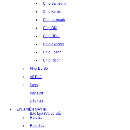
Chip Samsung
Chip Xerox
Chip Lexmark
Chip OKI
Chip DELL
Chip Kyocera
Chip Epson
Chip Ricoh
Phôi Đủ Bộ
Võ Phôi
Pass
Bao Hơi
Dây Seal
LINH KIỆN MÁY IN
Bao Lụa (Võ Lô Sấy )
Rulo Ép
Rulo Sấy