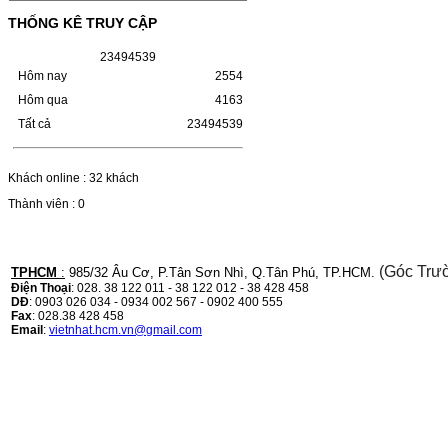
(W1110A) CHO DÒNG MÁY
THỐNG KÊ TRUY CẬP
LBP 243/MF 461DW
2
3
4
9
4
5
3
9
HỘP MỰC HP 110A (W1110A) CHO DÒNG
MÁY LBP 243/MF 461DWMÃ HỘP MỰC:-
Hôm nay
2554
Hộp mực HP 110A (W1110A)- Loại mực:
Hôm qua
4163
Mực in laser trắng đenSỬ DỤNG CHO MÁY
IN:- HP…
Tất cả
23494539
Giá : 249.000 VND
Chọn mua
Khách online : 32 khách
Thành viên : 0
HỘP MỰC CANON CRG-070
CHO DÒNG MÁY LBP
243/MF 461DW
(Góc Trư
TPHCM
:
985/32 Âu Cơ, P.Tân Sơn Nhì, Q.Tân Phú, TP.HCM.
Điện Thoại
: 028. 38 122 011 - 38 122 012 - 38 428 458
HỘP MỰC CANON CRG-070 CHO DÒNG
DĐ
: 0903 026 034 - 0934 002 567 - 0902 400 555
MÁY LBP 243/MF 461DW MÃ HỘP MỰC:–
Fax
: 028.38 428 458
Hộp mực Canon CRG-070– Loại mực: Mực
Email
:
vietnhat.hcm.vn@gmail.com
in laser trắng đenSỬ DỤNG CHO MÁY IN:–
Canon i-SENSYS…
Giá : 799.000 VND
Chọn mua