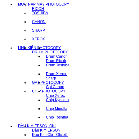
MỰC NẠP MÁY PHOTOCOPY
RICOH
TOSHIBA
CANON
SHARP
XEROX
LINH KIỆN PHOTOCOPY
DRUM PHOTOCOPY
Drum Canon
Drum Ricoh
Drum Toshiba
Drum Xerox-
Sharp
GẠT PHOTOCOPY
Gạt Canon
CHIP PHOTOCOPY
Chip Xerox
Chip Kyocera
Chip Minolta
Chip Toshiba
ĐẦU KIM EPSON, OKI
Đầu Kim EPSON
Đầu Kim Oki - Olivetti