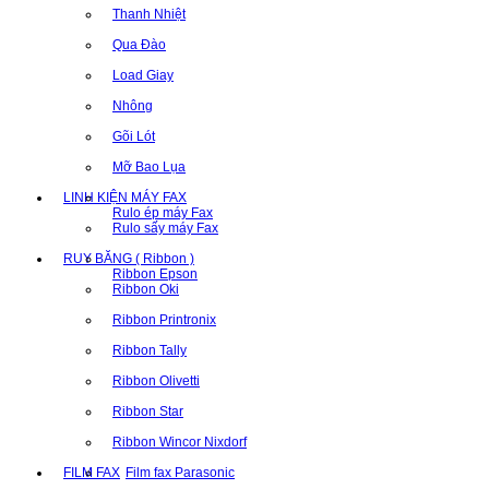
Thanh Nhiệt
Qua Đào
Load Giay
Nhông
Gõi Lót
Mỡ Bao Lụa
LINH KIỆN MÁY FAX
Rulo ép máy Fax
Rulo sấy máy Fax
RUY BĂNG ( Ribbon )
Ribbon Epson
Ribbon Oki
Ribbon Printronix
Ribbon Tally
Ribbon Olivetti
Ribbon Star
Ribbon Wincor Nixdorf
FILM FAX
Film fax Parasonic