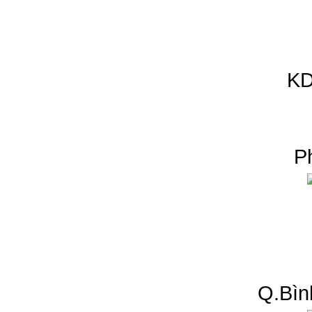
KD
P
Q.Bìn