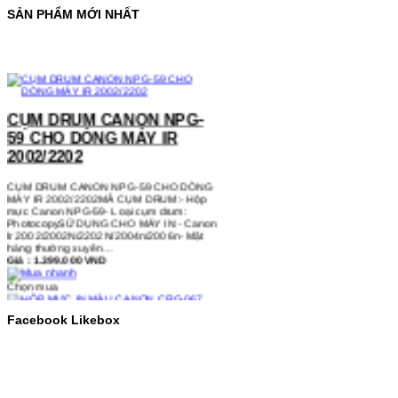
SẢN PHẨM MỚI NHẤT
CỤM DRUM CANON NPG-
59 CHO DÒNG MÁY IR
2002/2202
CỤM DRUM CANON NPG-59 CHO DÒNG
MÁY IR 2002/2202MÃ CỤM DRUM:- Hộp
mực Canon NPG-59- Loại cụm drum:
PhotocopySỬ DỤNG CHO MÁY IN:- Canon
Ir 2002/2002N/2202N/2004n/2006n- Mặt
hàng thường xuyên…
Giá : 1.399.000 VND
Chọn mua
HỘP MỰC IN MÀU CANON
Facebook Likebox
CRG-067 CHO DÒNG MÁY
MF655/MF651
HỘP MỰC IN MÀU CANON CRG-067 CHO
DÒNG MÁY MF655/MF651MÃ HỘP MỰC:-