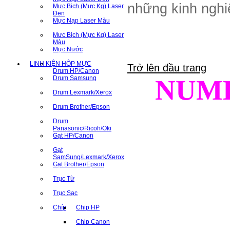
những kinh nghi
Mưc Bịch (Mực Kg) Laser
Đen
Mực Nạp Laser Màu
Mưc Bịch (Mực Kg) Laser
Màu
Mực Nước
LINH KIỆN HỘP MỰC
Trở lên đầu trang
Drum HP/Canon
Drum Samsung
NUM
Drum Lexmark/Xerox
Drum Brother/Epson
Drum
Panasonic/Ricoh/Oki
Gạt HP/Canon
Gạt
SamSung/Lexmark/Xerox
Gạt Brother/Epson
Trục Từ
Trục Sạc
Chíp
Chip HP
Chip Canon