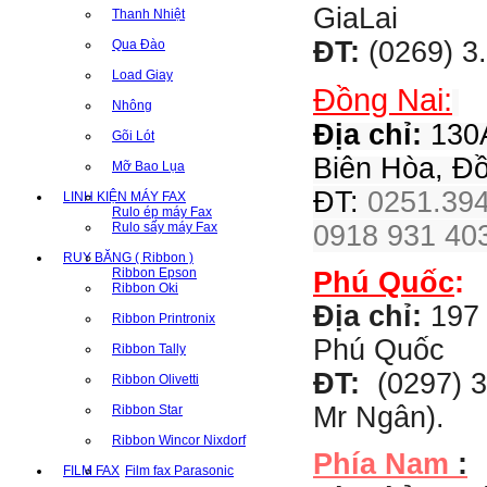
GiaLai
Thanh Nhiệt
ĐT:
(0269) 3
Qua Đào
Load Giay
Đồng Nai:
Nhông
Địa chỉ:
130A
Gõi Lót
Biên Hòa, Đ
Mỡ Bao Lụa
ĐT:
0251.394
LINH KIỆN MÁY FAX
Rulo ép máy Fax
Rulo sấy máy Fax
0918 931 403
RUY BĂNG ( Ribbon )
Ribbon Epson
Phú Quốc
:
Ribbon Oki
Địa chỉ:
197 
Ribbon Printronix
Phú Quốc
Ribbon Tally
ĐT:
(0297) 3
Ribbon Olivetti
Mr Ngân).
Ribbon Star
Ribbon Wincor Nixdorf
Phía Nam
:
FILM FAX
Film fax Parasonic