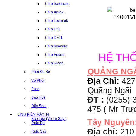
Chip Samsung
Chip Xerox
Chip Lexmark
Chip OKI
Chip DELL
Chip Kyocera
HỆ TH
Chip Epson
Chip Ricoh
QUẢNG NG
Phôi Đủ Bộ
Địa Chỉ:
427
Võ Phôi
Quãng Ngãi
Pass
Bao Hơi
ĐT :
(0255) 3
Dây Seal
475 ( Mr Tr
LINH KIỆN MÁY IN
Bao Lụa (Võ Lô Sấy )
Tây Nguyên
Rulo Ép
Địa chỉ:
210 
Rulo Sấy