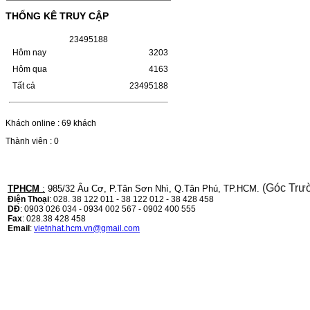
MÁY LBP 243/MF 461DW MÃ HỘP MỰC:–
THỐNG KÊ TRUY CẬP
Hộp mực Canon CRG-070– Loại mực: Mực
in laser trắng đenSỬ DỤNG CHO MÁY IN:–
Canon i-SENSYS…
2
3
4
9
5
1
8
8
Giá : 799.000VND
Hôm nay
3203
Chọn mua
Hôm qua
4163
Tất cả
23495188
HỘP MỰC TK-1158 CHO
MÁY IN KYOCERA
Khách online : 69 khách
M2135DN/M2635DN
Thành viên : 0
HỘP MỰC TK-1158 CHO MÁY IN
KYOCERA M2135DN/M2635DNMÃ HỘP
MỰC:- Hộp mực Kyocera TK-1158- Loại
(Góc Trư
TPHCM
:
985/32 Âu Cơ, P.Tân Sơn Nhì, Q.Tân Phú, TP.HCM.
mực: Mực in laser trắng đenSỬ DỤNG CHO
Điện Thoại
: 028. 38 122 011 - 38 122 012 - 38 428 458
MÁY IN:- Kyocera Ecosys
DĐ
: 0903 026 034 - 0934 002 567 - 0902 400 555
M2135dn/M2635dn/M2735dw/P2235dn/P2235dw-
Fax
: 028.38 428 458
Mặt hàng…
Email
:
vietnhat.hcm.vn@gmail.com
Giá : 799.000VND
Chọn mua