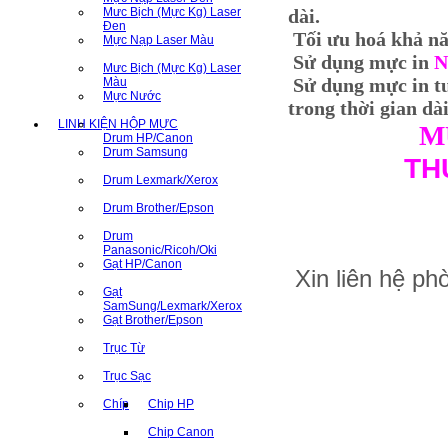
Mưc Bịch (Mực Kg) Laser
dài.
Đen
Tối ưu hoá khả năn
Mực Nạp Laser Màu
Sử dụng mực in
N
Mưc Bịch (Mực Kg) Laser
Sử dụng mực in t
Màu
Mực Nước
trong thời gian dài
LINH KIỆN HỘP MỰC
M
Drum HP/Canon
Drum Samsung
TH
Drum Lexmark/Xerox
Drum Brother/Epson
Drum
Panasonic/Ricoh/Oki
Gạt HP/Canon
Xin liên hệ p
Gạt
SamSung/Lexmark/Xerox
Gạt Brother/Epson
Trục Từ
Trục Sạc
Chíp
Chip HP
Chip Canon