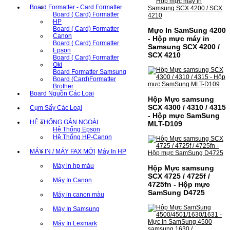
Board Formatter - Card Formatter
Board ( Card) Formatter
HP
Board ( Card) Formatter
Mực In SamSung 4200
Canon
- Hộp mực máy in
Board ( Card) Formatter
Samsung SCX 4200 /
Epson
SCX 4210
Board ( Card) Formatter
Oki
Board Formatter Samsung
Board (Card)Formatter
Brother
Board Nguồn Các Loại
Hộp Mực samsung
SCX 4300 / 4310 / 4315
Cụm Sấy Các Loại
- Hộp mực SamSung
HỆ THỐNG GẮN NGOÀI
MLT-D109
Hệ Thống Epson
Hệ Thống HP-Canon
MÁY IN / MÁY FAX MỚI
Máy In HP
Máy in hp màu
Hộp Mực samsung
SCX 4725 / 4725f /
Máy In Canon
4725fn - Hộp mực
SamSung D4725
Máy in canon màu
Máy In Samsung
Máy In Lexmark