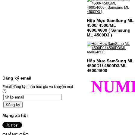
Giá : 499.000VND
Chọn mua
Hộp Mực SamSung ML
4500/ 4500/ML
MỰC NẠP MÀU 119A CHO
4600/4600 ( Samsung
ML 4500D3 )
DÒNG MÁY HP COLOR
LASER 150A/178NW
MỰC NẠP MÀU 119A CHO DÒNG MÁY HP
COLOR LASER 150A/178NWMÃ MỰC
Hộp Mực SamSung ML
NẠP:- 119A/150A- Loại mực: Mực in laser
màuSỬ DỤNG CHO MÁY IN:- HP Color
4500D1/ 4500D3/ML
Laser 150A/178NW- Giá cả…
4600/4600
Giá : 199.000VND
Đăng ký email
NUM
Chọn mua
Email đăng ký nhận báo giá và khuyến mại
(*)
HỘP MỰC MÀU SAMSUNG
CLT-403S CHO DÒNG MÁY
SL-C435/C436
Mạng xã hội
HỘP MỰC MÀU SAMSUNG CLT-403S CHO
DÒNG MÁY SL-C435/C436MÃ HỘP MỰC:-
Samsung CLT-403S- Loại mực: Mực in laser
QUẢNG CÁO