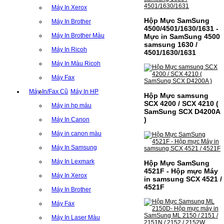
Máy In Xerox
Hộp Mực SamSung
Máy In Brother
4500/4501/1630/1631 -
Máy In Brother Màu
Mực in SamSung 4500
samsung 1630 /
Máy In Ricoh
4501/1630/1631
Máy In Màu Ricoh
Máy Fax
Máy In/Fax Cũ
Máy In HP
Hộp Mực samsung
SCX 4200 / SCX 4210 (
Máy in hp màu
SamSung SCX D4200A
)
Máy In Canon
CỤM DRUM CANON NPG-
Máy in canon màu
59 CHO DÒNG MÁY IR
2002/2202
Máy In Samsung
Máy In Lexmark
CỤM DRUM CANON NPG-59 CHO DÒNG
Hộp Mực SamSung
MÁY IR 2002/2202MÃ CỤM DRUM:- Hộp
4521F - Hộp mực Máy
Máy In Xerox
mực Canon NPG-59- Loại cụm drum:
in samsung SCX 4521 /
PhotocopySỬ DỤNG CHO MÁY IN:- Canon
4521F
Máy In Brother
Ir 2002/2002N/2202N/2004n/2006n- Mặt
hàng thường xuyên…
Máy Fax
Giá : 1.399.000VND
Máy In Laser Màu
Chọn mua