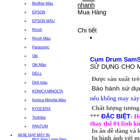
Brother Màu
Mua Hàng
EPSON
EPSON MÀU
Chi tiết
Ricoh
Ricoh Màu
Parasonic
Oki
Cụm Drum SamSu
Oki Màu
SỬ DỤNG CHO MÁ
DELL
Được sản xuất trê
Dell màu
Bảo hành sử dụ
KONICA MINOLTA
nếu không may xảy 
Konica Minolta Màu
Chất lượng tương
KYOCERA
***
ĐẶC BIỆT
:
H
Toshiba
thay thế 01 linh ki
PANTUM
In ấn dễ dàng và 
MỰC NẠP MÁY IN
In hình ảnh với mà
Mực Nạp Laser Đen