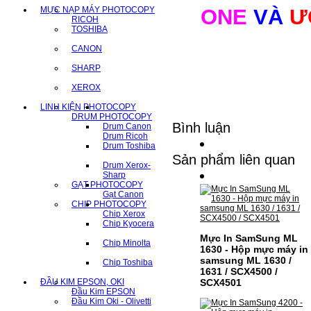
MỰC NẠP MÁY PHOTOCOPY
ONE
VÀ
Ư
RICOH
TOSHIBA
CANON
SHARP
XEROX
LINH KIỆN PHOTOCOPY
DRUM PHOTOCOPY
Bình luận
Drum Canon
Drum Ricoh
Drum Toshiba
Sản phẩm liên quan
Drum Xerox-
Sharp
GẠT PHOTOCOPY
Gạt Canon
CHIP PHOTOCOPY
Chip Xerox
Chip Kyocera
Mực In SamSung ML
Chip Minolta
1630 - Hộp mực máy in
samsung ML 1630 /
Chip Toshiba
1631 / SCX4500 /
ĐẦU KIM EPSON, OKI
SCX4501
Đầu Kim EPSON
Đầu Kim Oki - Olivetti