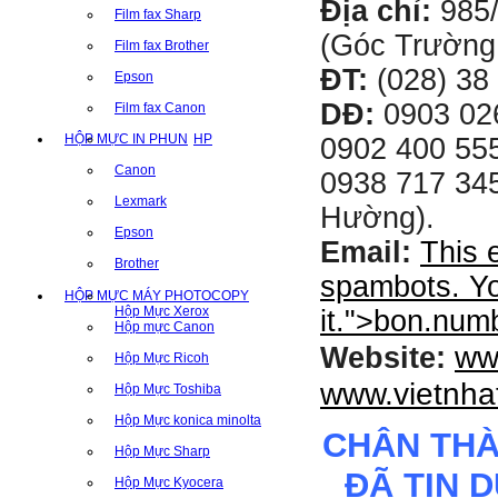
Địa chỉ:
985
Film fax Sharp
(Góc Trường
Film fax Brother
ĐT:
(028) 38 
Epson
DĐ:
0903 02
Film fax Canon
HỘP MỰC IN PHUN
HP
0902 400 555
Canon
0938 717 345
Lexmark
Hường).
Epson
Email:
This 
Brother
spambots. Yo
HỘP MỰC MÁY PHOTOCOPY
Hộp Mực Xerox
it.
">
bon.num
Hộp mực Canon
ww
Website:
Hộp Mực Ricoh
www.vietnha
Hộp Mực Toshiba
Hộp Mực konica minolta
CHÂN TH
Hộp Mực Sharp
ĐÃ TIN 
Hộp Mực Kyocera