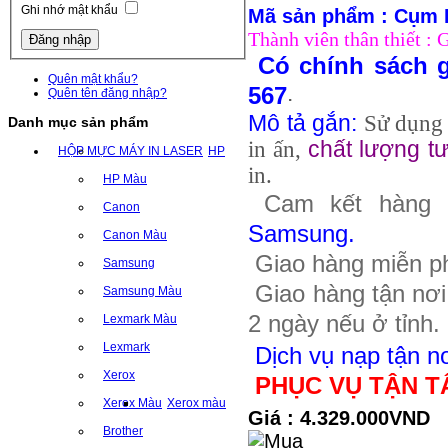
Ghi nhớ mật khẩu
Mã sản phẩm : Cụm
Thành viên thân thiết :
Có chính sách g
Quên mật khẩu?
.
567
Quên tên đăng nhập?
Mô tả gắn
:
Sử dụng
Danh mục sản phẩm
in ấn,
chất lượng t
HỘP MỰC MÁY IN LASER
HP
in.
HP Màu
Cam kết hàng 
Canon
Samsung
.
Canon Màu
Giao hàng miễn ph
Samsung
Giao hàng tận nơi 
Samsung Màu
2 ngày nếu ở tỉnh.
Lexmark Màu
Lexmark
Dịch vụ nạp tận n
Xerox
PHỤC VỤ TẬN T
Xerox Màu
Xerox màu
Giá : 4.329.000VND
Brother