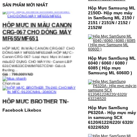
SẢN PHẨM MỚI NHẤT
Hộp Mực Samsung ML
2150D- Hộp mực máy
HỘP MỰC IN MÀU CANON
in SamSung ML 2150 /
CRG-067 CHO DÒNG MÁY
2151 / 2151N / 2152 /
2152W
MF655/MF651
HỘP MỰC IN MÀU CANON CRG-067 CHO
DÒNG MÁY MF655/MF651MÃ HỘP MỰC:-
Canon CRG-067- Loại mực: Mực in laser
màuSỬ DỤNG CHO MÁY IN:- Canon LBP
631CW/633CDW/MF657CDW- Giá cả
Hộp Mực SamSung ML
thường…
6040 / 6060 / 6080 /
Giá : 799.000VND
6085 ( Hộp mực
Samsung ML 6060D )
Chọn mua
HỘP MỰC BROTHER TN-
240 CHO MÁY IN MFC-
9120CN/HL-3040CN
Hộp Mực SamSung
Facebook Likebox
P6320A - Hộp mực máy
HỘP MỰC BROTHER TN-240 CHO MÁY IN
in samsung SCX
MFC-9120CN/HL-3040CN MÃ HỘP MỰC:–
6120/6122/6220/ 6320/
Hộp mực Brother TN-240– Loại mực: BK
6322/6520
(Đen) SỬ DỤNG CHO MÁY IN:– Brother
HL-3040CN/MFC-9120CN– Mặt hàng
thường xuyên thay…