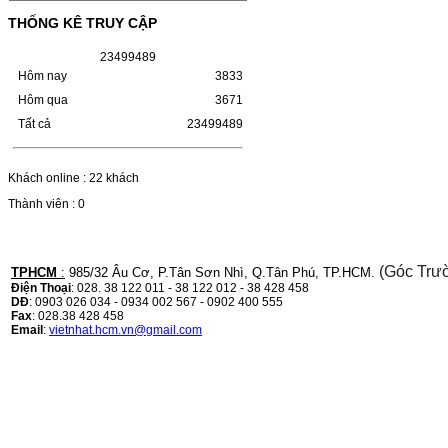
THỐNG KÊ TRUY CẬP
Chọn mua
2
3
4
9
9
4
8
9
Hôm nay
3833
HỘP MỰC CANON CRG-070
Hôm qua
3671
CHO DÒNG MÁY LBP
Tất cả
23499489
243/MF 461DW
HỘP MỰC CANON CRG-070 CHO DÒNG
Khách online : 22 khách
MÁY LBP 243/MF 461DW MÃ HỘP MỰC:–
Hộp mực Canon CRG-070– Loại mực: Mực
Thành viên : 0
in laser trắng đenSỬ DỤNG CHO MÁY IN:–
Canon i-SENSYS…
Giá : 799.000VND
Chọn mua
(Góc Trư
TPHCM
:
985/32 Âu Cơ, P.Tân Sơn Nhì, Q.Tân Phú, TP.HCM.
Điện Thoại
: 028. 38 122 011 - 38 122 012 - 38 428 458
DĐ
: 0903 026 034 - 0934 002 567 - 0902 400 555
Fax
: 028.38 428 458
HỘP MỰC TK-1158 CHO
Email
:
vietnhat.hcm.vn@gmail.com
MÁY IN KYOCERA
M2135DN/M2635DN
HỘP MỰC TK-1158 CHO MÁY IN
KYOCERA M2135DN/M2635DNMÃ HỘP
MỰC:- Hộp mực Kyocera TK-1158- Loại
mực: Mực in laser trắng đenSỬ DỤNG CHO