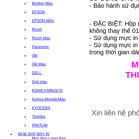
Brother Màu
- Bảo hành sử dụn
EPSON
EPSON MÀU
- ĐẶC BIỆT: Hộp 
không thay thế 01 
Ricoh
- Sử dụng mực in
Ricoh Màu
- Sử dụng mực i
Parasonic
trong thời gian dài
Oki
M
Oki Màu
TH
DELL
Dell màu
KONICA MINOLTA
Konica Minolta Màu
KYOCERA
Xin liên hệ p
Toshiba
PANTUM
MỰC NẠP MÁY IN
Mực Nạp Laser Đen