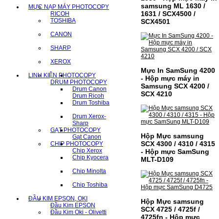
samsung ML 1630 /
MỰC NẠP MÁY PHOTOCOPY
1631 / SCX4500 /
RICOH
TOSHIBA
SCX4501
CANON
SHARP
XEROX
Mực In SamSung 4200
LINH KIỆN PHOTOCOPY
- Hộp mực máy in
DRUM PHOTOCOPY
Samsung SCX 4200 /
Drum Canon
SCX 4210
Drum Ricoh
Drum Toshiba
Drum Xerox-
Sharp
GẠT PHOTOCOPY
Hộp Mực samsung
Gạt Canon
SCX 4300 / 4310 / 4315
CHIP PHOTOCOPY
Chip Xerox
- Hộp mực SamSung
Chip Kyocera
MLT-D109
Chip Minolta
Chip Toshiba
ĐẦU KIM EPSON, OKI
Hộp Mực samsung
Đầu Kim EPSON
SCX 4725 / 4725f /
Đầu Kim Oki - Olivetti
4725fn - Hộp mực