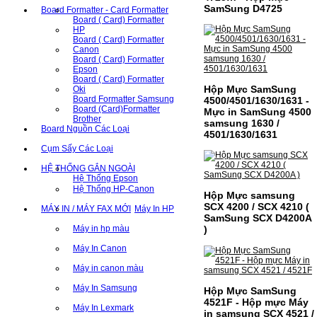
SamSung D4725
Board Formatter - Card Formatter
Board ( Card) Formatter
HP
Board ( Card) Formatter
Canon
Board ( Card) Formatter
Epson
Board ( Card) Formatter
Hộp Mực SamSung
Oki
Board Formatter Samsung
4500/4501/1630/1631 -
Board (Card)Formatter
Mực in SamSung 4500
Brother
samsung 1630 /
Board Nguồn Các Loại
4501/1630/1631
Cụm Sấy Các Loại
HỆ THỐNG GẮN NGOÀI
Hệ Thống Epson
Hệ Thống HP-Canon
Hộp Mực samsung
SCX 4200 / SCX 4210 (
MÁY IN / MÁY FAX MỚI
Máy In HP
SamSung SCX D4200A
Máy in hp màu
)
Máy In Canon
Máy in canon màu
Máy In Samsung
Hộp Mực SamSung
4521F - Hộp mực Máy
Máy In Lexmark
in samsung SCX 4521 /