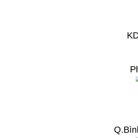
KD
P
Q.Bìn