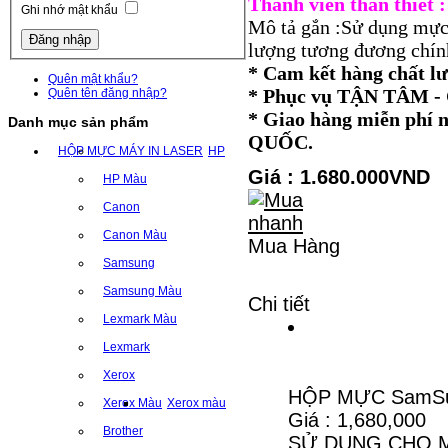
Thành viên thân thiết
Ghi nhớ mật khẩu
Mô tả gắn :Sử dụng mực
lượng tương đương chính
* Cam kết hàng chất l
Quên mật khẩu?
* Phục vụ TẬN TÂM
Quên tên đăng nhập?
* Giao hàng miễn ph
Danh mục sản phẩm
QUỐC.
HỘP MỰC MÁY IN LASER
HP
Giá : 1.680.000VND
HP Màu
Canon
Canon Màu
Mua Hàng
Samsung
Samsung Màu
Chi tiết
Lexmark Màu
Lexmark
Xerox
HỘP MỰC SamSu
Xerox Màu
Xerox màu
Giá : 1,680,000
Brother
SỬ DỤNG CHO MÁ