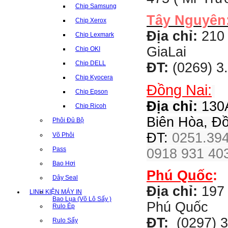
Chip Samsung
Tây Nguyên
Chip Xerox
Địa chỉ:
210 
Chip Lexmark
GiaLai
Chip OKI
Chip DELL
ĐT:
(0269) 3
Chip Kyocera
Đồng Nai:
Chip Epson
Địa chỉ:
130A
Chip Ricoh
Biên Hòa, Đ
Phôi Đủ Bộ
ĐT:
0251.394
Võ Phôi
Pass
0918 931 403
Bao Hơi
Phú Quốc
:
Dây Seal
Địa chỉ:
197 
LINH KIỆN MÁY IN
Bao Lụa (Võ Lô Sấy )
Phú Quốc
Rulo Ép
ĐT:
(0297) 3
Rulo Sấy