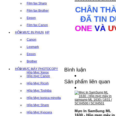
Film fax Sharp
CHÂN TH
Film fax Brother
ĐÃ TIN 
Epson
Film fax Canon
ONE
VÀ
Ư
HỘP MỰC IN PHUN
HP
Canon
Lexmark
Epson
Brother
Bình luận
HỘP MỰC MÁY PHOTOCOPY
Hộp Mực Xerox
Hộp mực Canon
Sản phẩm liên quan
Hộp Mực Ricoh
Hộp Mực Toshiba
Hộp Mực konica minolta
Hộp Mực Sharp
Mực In SamSung ML
Hộp Mực Kyocera
1630 - Hộp mực máy in