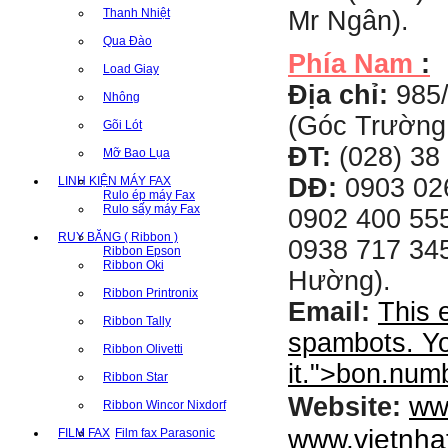
Thanh Nhiệt
Mr Ngân).
Qua Đào
Phía Nam
:
Load Giay
Địa chỉ:
985
Nhông
(Góc Trường
Gõi Lót
ĐT:
(028) 38 
Mỡ Bao Lụa
DĐ:
0903 02
LINH KIỆN MÁY FAX
Rulo ép máy Fax
Rulo sấy máy Fax
0902 400 555
RUY BĂNG ( Ribbon )
0938 717 345
Ribbon Epson
Ribbon Oki
Hường).
Ribbon Printronix
Email:
This 
Ribbon Tally
spambots. Yo
Ribbon Olivetti
it.
">
bon.num
Ribbon Star
ww
Website:
Ribbon Wincor Nixdorf
www.vietnha
FILM FAX
Film fax Parasonic