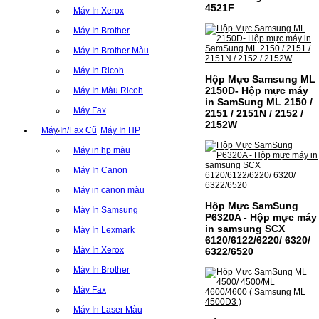
4521F
Máy In Xerox
Máy In Brother
Máy In Brother Màu
Máy In Ricoh
Hộp Mực Samsung ML
2150D- Hộp mực máy
Máy In Màu Ricoh
in SamSung ML 2150 /
Máy Fax
2151 / 2151N / 2152 /
2152W
Máy In/Fax Cũ
Máy In HP
Máy in hp màu
Máy In Canon
Máy in canon màu
Hộp Mực SamSung
Máy In Samsung
P6320A - Hộp mực máy
in samsung SCX
Máy In Lexmark
6120/6122/6220/ 6320/
Máy In Xerox
6322/6520
Máy In Brother
Máy Fax
CỤM DRUM CANON NPG-
59 CHO DÒNG MÁY IR
Máy In Laser Màu