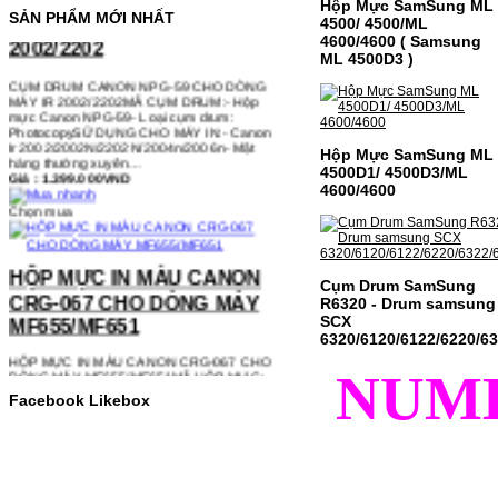
Hộp Mực SamSung ML
2002/2202
SẢN PHẨM MỚI NHẤT
4500/ 4500/ML
4600/4600 ( Samsung
CỤM DRUM CANON NPG-59 CHO DÒNG
ML 4500D3 )
MÁY IR 2002/2202MÃ CỤM DRUM:- Hộp
mực Canon NPG-59- Loại cụm drum:
PhotocopySỬ DỤNG CHO MÁY IN:- Canon
Ir 2002/2002N/2202N/2004n/2006n- Mặt
hàng thường xuyên…
Giá : 1.399.000VND
Hộp Mực SamSung ML
4500D1/ 4500D3/ML
Chọn mua
4600/4600
HỘP MỰC IN MÀU CANON
CRG-067 CHO DÒNG MÁY
Cụm Drum SamSung
MF655/MF651
R6320 - Drum samsung
SCX
HỘP MỰC IN MÀU CANON CRG-067 CHO
6320/6120/6122/6220/6
DÒNG MÁY MF655/MF651MÃ HỘP MỰC:-
Canon CRG-067- Loại mực: Mực in laser
màuSỬ DỤNG CHO MÁY IN:- Canon LBP
NUM
631CW/633CDW/MF657CDW- Giá cả
Facebook Likebox
thường…
Giá : 799.000VND
Chọn mua