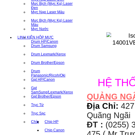
Mưc Bịch (Mực Kg) Laser
Đen
Mực Nạp Laser Màu
Mưc Bịch (Mực Kg) Laser
Màu
Mực Nước
LINH KIỆN HỘP MỰC
Drum HP/Canon
Drum Samsung
Drum Lexmark/Xerox
Drum Brother/Epson
Drum
Panasonic/Ricoh/Oki
HỆ TH
Gạt HP/Canon
Gạt
SamSung/Lexmark/Xerox
QUẢNG NG
Gạt Brother/Epson
Địa Chỉ:
427
Trục Từ
Quãng Ngãi
Trục Sạc
Chíp
Chip HP
ĐT :
(0255) 3
Chip Canon
475 ( Mr Tr