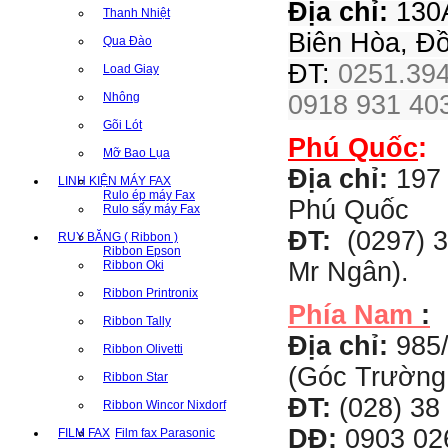
Địa chỉ:
130A
Thanh Nhiệt
Biên Hòa, Đ
Qua Đào
ĐT:
0251.394
Load Giay
Nhông
0918 931 403
Gõi Lót
Phú Quốc
:
Mỡ Bao Lụa
Địa chỉ:
197 
LINH KIỆN MÁY FAX
Rulo ép máy Fax
Phú Quốc
Rulo sấy máy Fax
ĐT:
(0297) 3
RUY BĂNG ( Ribbon )
Ribbon Epson
Mr Ngân).
Ribbon Oki
Ribbon Printronix
Phía Nam
:
Ribbon Tally
Địa chỉ:
985
Ribbon Olivetti
(Góc Trường
Ribbon Star
ĐT:
(028) 38 
Ribbon Wincor Nixdorf
DĐ:
0903 02
FILM FAX
Film fax Parasonic