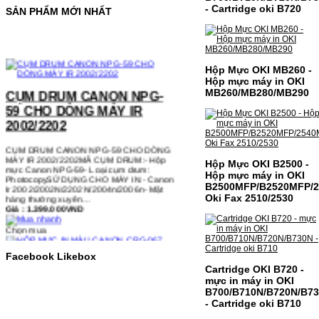
- Cartridge oki B720
SẢN PHẨM MỚI NHẤT
Hộp Mực OKI MB260 -
CỤM DRUM CANON NPG-
Hộp mực máy in OKI
59 CHO DÒNG MÁY IR
MB260/MB280/MB290
2002/2202
CỤM DRUM CANON NPG-59 CHO DÒNG
MÁY IR 2002/2202MÃ CỤM DRUM:- Hộp
mực Canon NPG-59- Loại cụm drum:
PhotocopySỬ DỤNG CHO MÁY IN:- Canon
Hộp Mực OKI B2500 -
Ir 2002/2002N/2202N/2004n/2006n- Mặt
Hộp mực máy in OKI
hàng thường xuyên…
Giá : 1.399.000VND
B2500MFP/B2520MFP/2
Oki Fax 2510/2530
Chọn mua
HỘP MỰC IN MÀU CANON
Facebook Likebox
CRG-067 CHO DÒNG MÁY
Cartridge OKI B720 -
MF655/MF651
mực in máy in OKI
B700/B710N/B720N/B7
HỘP MỰC IN MÀU CANON CRG-067 CHO
- Cartridge oki B710
DÒNG MÁY MF655/MF651MÃ HỘP MỰC:-