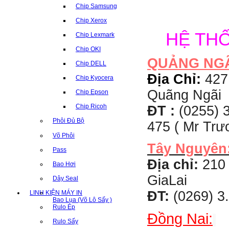
Chip Samsung
Chip Xerox
HỆ TH
Chip Lexmark
Chip OKI
QUẢNG NG
Chip DELL
Địa Chỉ:
427
Chip Kyocera
Quãng Ngãi
Chip Epson
Chip Ricoh
ĐT :
(0255) 3
Phôi Đủ Bộ
475 ( Mr Tr
Võ Phôi
Tây Nguyên
Pass
Địa chỉ:
210 
Bao Hơi
GiaLai
Dây Seal
ĐT:
(0269) 3
LINH KIỆN MÁY IN
Bao Lụa (Võ Lô Sấy )
Rulo Ép
Đồng Nai:
Rulo Sấy