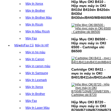
Hộp Mực OKI B410 -
Máy In Xerox
Hộp mực máy in OKI
B410d B410dn B420dn
Máy In Brother
B430d
B430dn/B440/MB460/M
Máy In Brother Màu
Máy In Ricoh
Máy In Màu Ricoh
Máy Fax
Hộp Mực OKI B6500 -
Hộp mực máy in OKI
Máy In/Fax Cũ
Máy In HP
6500 - Cartridge oki
B6500
Máy in hp màu
Máy In Canon
Máy in canon màu
Cartridge OKI B411 -
mực in máy in OKI
Máy In Samsung
B401/B411dn/B431dn/
Máy In Lexmark
Máy In Xerox
Máy In Brother
Máy Fax
Hộp Mực OKI B720 -
Hộp mực máy in OKI
Máy In Laser Màu
B700/B710N/B720N/B7