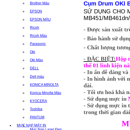
Cụm Drum
OKI 
Brother Màu
SỬ DỤNG CHO MÁ
EPSON
MB451/MB461dn
EPSON MÀU
Ricoh
- Được sản xuất tr
Ricoh Màu
- Bảo hành sử dụng
Parasonic
- Chất lượng tươn
Oki
- ĐẶC BIỆT:
Hộp 
Oki Màu
thế 01 linh kiện nà
DELL
- In ấn dễ dàng và
Dell màu
- In hình ảnh với 
dài.
KONICA MINOLTA
- Tối ưu hoá khả n
Konica Minolta Màu
- Sử dụng mực in
KYOCERA
- Sử dụng mực in 
Toshiba
trong thời gian dài
PANTUM
M
MỰC NẠP MÁY IN
Mực Nạp Laser Đen