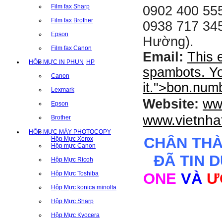
Film fax Sharp
0902 400 555
Film fax Brother
0938 717 345
Epson
Hường).
Film fax Canon
Email:
This 
HỘP MỰC IN PHUN
HP
spambots. Yo
Canon
it.
">
bon.num
Lexmark
ww
Website:
Epson
www.vietnha
Brother
HỘP MỰC MÁY PHOTOCOPY
CHÂN TH
Hộp Mực Xerox
Hộp mực Canon
ĐÃ TIN 
Hộp Mực Ricoh
Hộp Mực Toshiba
ONE
VÀ
Ư
Hộp Mực konica minolta
Hộp Mực Sharp
Hộp Mực Kyocera