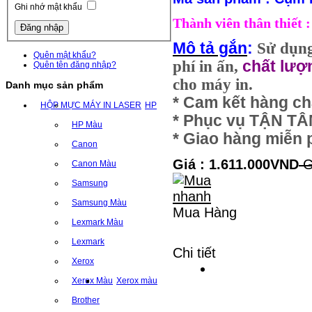
Ghi nhớ mật khẩu
Thành viên thân thiết
Mô tả gắn
:
Sử dụn
Quên mật khẩu?
phí in ấn,
chất lượ
Quên tên đăng nhập?
cho máy in.
Danh mục sản phẩm
* Cam kết hàng ch
HỘP MỰC MÁY IN LASER
HP
* Phục vụ TẬN T
HP Màu
* Giao hàng miễn p
Canon
Giá : 1.611.000VND
G
Canon Màu
Samsung
Samsung Màu
Mua Hàng
Lexmark Màu
Lexmark
Chi tiết
Xerox
Xerox Màu
Xerox màu
Brother