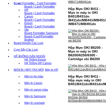
Board Formatter - Card Formatter
Board ( Card) Formatter
Hộp Mực OKI B411 -
HP
Mực in máy in OKI
Board ( Card) Formatter
B401/B431dn
Canon
Board ( Card) Formatter
/B411dn/MB441/MB451
Epson
/MB471/MB491dn
Board ( Card) Formatter
Oki
Board Formatter Samsung
Board (Card)Formatter
Brother
Board Nguồn Các Loại
Hộp Mực OKI B6200 -
Cụm Sấy Các Loại
Mực in máy in OKI
B6200/6250/6300 -
HỆ THỐNG GẮN NGOÀI
Cartridge oki B6200
Hệ Thống Epson
Hệ Thống HP-Canon
MÁY IN / MÁY FAX MỚI
Máy In HP
Hộp Mực OKI B411 -
Máy in hp màu
Hộp mực máy in OKI
Máy In Canon
B401/B411dn/B431dn/
Máy in canon màu
Máy In Samsung
Máy In Lexmark