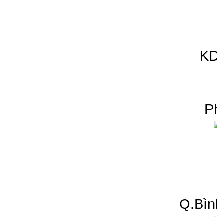
KD
P
Q.Bìn