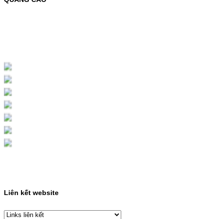
MỰC NẠP MÀU 119A CHO DÒNG MÁY HP
COLOR LASER 150A/178NWMÃ MỰC
NẠP:- 119A/150A- Loại mực: Mực in laser
màuSỬ DỤNG CHO MÁY IN:- HP Color
Laser 150A/178NW- Giá cả…
Giá : 199.000VND
Chọn mua
HỘP MỰC MÀU SAMSUNG
CLT-403S CHO DÒNG MÁY
SL-C435/C436
HỘP MỰC MÀU SAMSUNG CLT-403S CHO
DÒNG MÁY SL-C435/C436MÃ HỘP MỰC:-
Samsung CLT-403S- Loại mực: Mực in laser
màuSỬ DỤNG CHO MÁY IN:- Samsung SL-
C435 C436 C485 SL-485FW SL-486
486FW-…
Giá : 599.000VND
Chọn mua
Liên kết website
HỘP MỰC HP 110A