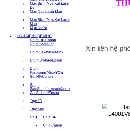
TH
Mưc Bịch (Mực Kg) Laser
Đen
Mực Nạp Laser Màu
Mưc Bịch (Mực Kg) Laser
Màu
Mực Nước
LINH KIỆN HỘP MỰC
Drum HP/Canon
Drum Samsung
Xin liên hệ p
Drum Lexmark/Xerox
Drum Brother/Epson
Drum
Panasonic/Ricoh/Oki
Gạt HP/Canon
Gạt
SamSung/Lexmark/Xerox
Gạt Brother/Epson
Trục Từ
Trục Sạc
Chíp
Chip HP
Chip Canon