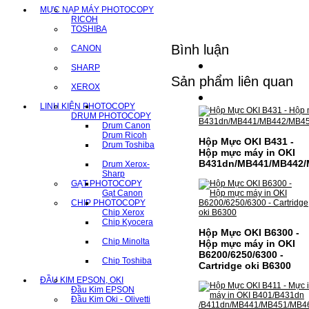
MỰC NẠP MÁY PHOTOCOPY
RICOH
TOSHIBA
Bình luận
CANON
SHARP
Sản phẩm liên quan
XEROX
LINH KIỆN PHOTOCOPY
DRUM PHOTOCOPY
Drum Canon
Drum Ricoh
Hộp Mực OKI B431 -
Drum Toshiba
Hộp mực máy in OKI
B431dn/MB441/MB442/
Drum Xerox-
Sharp
GẠT PHOTOCOPY
Gạt Canon
CHIP PHOTOCOPY
Chip Xerox
Chip Kyocera
Hộp Mực OKI B6300 -
Chip Minolta
Hộp mực máy in OKI
B6200/6250/6300 -
Chip Toshiba
Cartridge oki B6300
ĐẦU KIM EPSON, OKI
Đầu Kim EPSON
Đầu Kim Oki - Olivetti