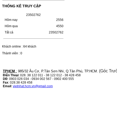
(W1110A) CHO DÒNG MÁY
THỐNG KÊ TRUY CẬP
LBP 243/MF 461DW
2
3
5
0
2
7
6
2
HỘP MỰC HP 110A (W1110A) CHO DÒNG
Hôm nay
2556
MÁY LBP 243/MF 461DWMÃ HỘP MỰC:-
Hộp mực HP 110A (W1110A)- Loại mực:
Hôm qua
4550
Mực in laser trắng đenSỬ DỤNG CHO MÁY
IN:- HP…
Tất cả
23502762
Giá : 249.000VND
Chọn mua
Khách online : 64 khách
Thành viên : 0
HỘP MỰC CANON CRG-070
CHO DÒNG MÁY LBP
243/MF 461DW
(Góc Trư
TPHCM
:
985/32 Âu Cơ, P.Tân Sơn Nhì, Q.Tân Phú, TP.HCM.
Điện Thoại
: 028. 38 122 011 - 38 122 012 - 38 428 458
HỘP MỰC CANON CRG-070 CHO DÒNG
DĐ
: 0903 026 034 - 0934 002 567 - 0902 400 555
MÁY LBP 243/MF 461DW MÃ HỘP MỰC:–
Fax
: 028.38 428 458
Hộp mực Canon CRG-070– Loại mực: Mực
Email
:
vietnhat.hcm.vn@gmail.com
in laser trắng đenSỬ DỤNG CHO MÁY IN:–
Canon i-SENSYS…
Giá : 799.000VND
Chọn mua