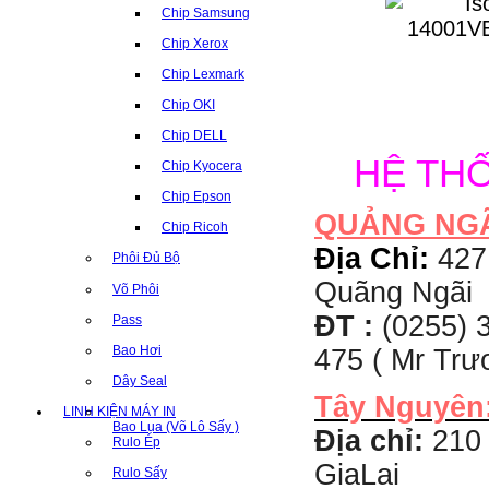
Chip Samsung
Chip Xerox
Chip Lexmark
Chip OKI
Chip DELL
HỆ TH
Chip Kyocera
Chip Epson
QUẢNG NG
Chip Ricoh
Địa Chỉ:
427
Phôi Đủ Bộ
Quãng Ngãi
Võ Phôi
ĐT :
(0255) 3
Pass
Bao Hơi
475 ( Mr Tr
Dây Seal
Tây Nguyên
LINH KIỆN MÁY IN
Bao Lụa (Võ Lô Sấy )
Địa chỉ:
210 
Rulo Ép
GiaLai
Rulo Sấy