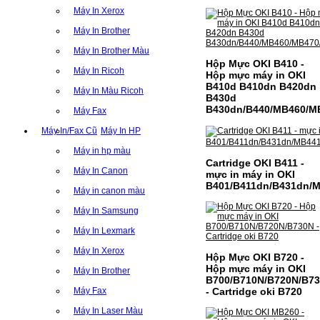
Máy In Xerox
Máy In Brother
Máy In Brother Màu
Hộp Mực OKI B410 -
Máy In Ricoh
Hộp mực máy in OKI
B410d B410dn B420dn
Máy In Màu Ricoh
B430d
B430dn/B440/MB460/M
Máy Fax
Máy In/Fax Cũ
Máy In HP
Máy in hp màu
Cartridge OKI B411 -
Máy In Canon
mực in máy in OKI
B401/B411dn/B431dn/
Máy in canon màu
Máy In Samsung
Máy In Lexmark
Máy In Xerox
Hộp Mực OKI B720 -
Hộp mực máy in OKI
Máy In Brother
B700/B710N/B720N/B7
- Cartridge oki B720
Máy Fax
Máy In Laser Màu