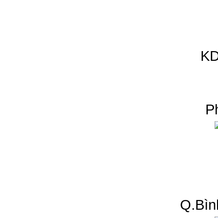
KD
P
Q.Bìn