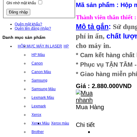
Ghi nhớ mật khẩu
Mã sản phẩm : Hộp 
Thành viên thân thiết
Quên mật khẩu?
Mô tả gắn
:
Sử dụn
Quên tên đăng nhập?
phí in ấn,
chất lượ
Danh mục sản phẩm
cho máy in.
HỘP MỰC MÁY IN LASER
HP
* Cam kết hàng chất
HP Màu
Canon
* Phục vụ TẬN TÂM
Canon Màu
* Giao hàng miễn phí
Samsung
Giá : 2.880.000VND
Samsung Màu
Lexmark Màu
Mua Hàng
Lexmark
Xerox
Xerox Màu
Xerox màu
Chi tiết
Brother