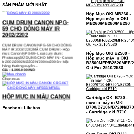
SẢN PHẨM MỚI NHẤT
CỤM DRUM CANON NPG-
Hộp Mực OKI MB260 -
59 CHO DÒNG MÁY IR
Hộp mực máy in OKI
MB260/MB280/MB290
2002/2202
CỤM DRUM CANON NPG-59 CHO DÒNG
MÁY IR 2002/2202MÃ CỤM DRUM:- Hộp
mực Canon NPG-59- Loại cụm drum:
PhotocopySỬ DỤNG CHO MÁY IN:- Canon
Ir 2002/2002N/2202N/2004n/2006n- Mặt
Hộp Mực OKI B2500 -
hàng thường xuyên…
Hộp mực máy in OKI
Giá : 1.399.000VND
B2500MFP/B2520MFP/2
Oki Fax 2510/2530
Chọn mua
HỘP MỰC IN MÀU CANON
CRG-067 CHO DÒNG MÁY
Cartridge OKI B720 -
MF655/MF651
mực in máy in OKI
B700/B710N/B720N/B7
Facebook Likebox
HỘP MỰC IN MÀU CANON CRG-067 CHO
- Cartridge oki B710
DÒNG MÁY MF655/MF651MÃ HỘP MỰC:-
Canon CRG-067- Loại mực: Mực in laser
màuSỬ DỤNG CHO MÁY IN:- Canon LBP
631CW/633CDW/MF657CDW- Giá cả
thường…
Cụm Drum OKI B411 -