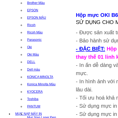
Brother Màu
EPSON
Hộp mực OKI B6
EPSON MÀU
SỬ DỤNG CHO MÁ
Ricoh
- Được sản xuất t
Ricoh Màu
- Bảo hành sử dụn
Parasonic
Oki
- ĐẶC BIỆT:
Hộp 
Oki Màu
thay thế 01 linh 
DELL
- In ấn dễ dàng v
Dell màu
mực.
KONICA MINOLTA
- In hình ảnh với 
Konica Minolta Màu
lâu dài.
KYOCERA
- Tối ưu hoá khả n
Toshiba
- Sử dụng mực i
PANTUM
- Sử dụng mực in
MỰC NẠP MÁY IN
Mực Nạp Laser Đen