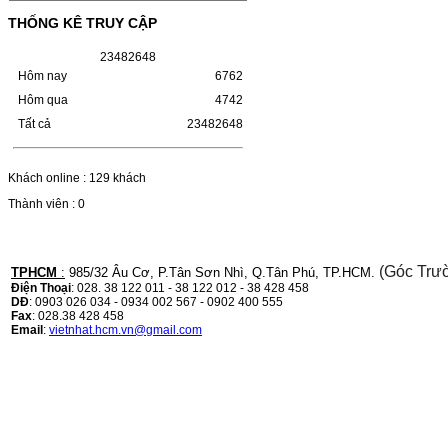
HỘP MỰC HP 110A (W1110A) CHO DÒNG
MÁY LBP 243/MF 461DWMÃ HỘP MỰC:-
THỐNG KÊ TRUY CẬP
Hộp mực HP 110A (W1110A)- Loại mực:
Mực in laser trắng đenSỬ DỤNG CHO MÁY
2
3
4
8
2
6
4
8
IN:- HP…
Giá : 249.000VND
Hôm nay
6762
Hôm qua
4742
Chọn mua
Tất cả
23482648
HỘP MỰC CANON CRG-070
Khách online : 129 khách
CHO DÒNG MÁY LBP
243/MF 461DW
Thành viên : 0
HỘP MỰC CANON CRG-070 CHO DÒNG
MÁY LBP 243/MF 461DW MÃ HỘP MỰC:–
Hộp mực Canon CRG-070– Loại mực: Mực
(Góc Trư
TPHCM
:
985/32 Âu Cơ, P.Tân Sơn Nhì, Q.Tân Phú, TP.HCM.
in laser trắng đenSỬ DỤNG CHO MÁY IN:–
Điện Thoại
: 028. 38 122 011 - 38 122 012 - 38 428 458
Canon i-SENSYS…
DĐ
: 0903 026 034 - 0934 002 567 - 0902 400 555
Giá : 799.000VND
Fax
: 028.38 428 458
Email
:
vietnhat.hcm.vn@gmail.com
Chọn mua
HỘP MỰC TK-1158 CHO
MÁY IN KYOCERA
M2135DN/M2635DN