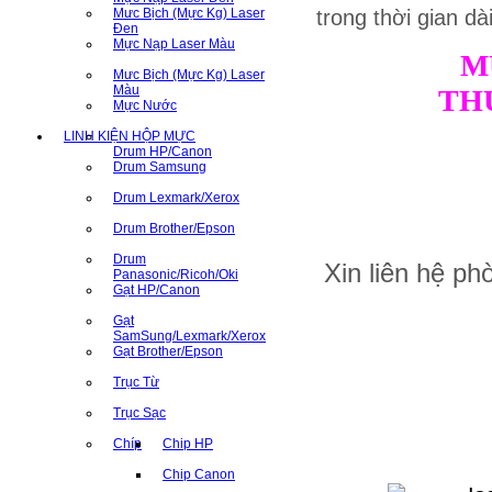
Mưc Bịch (Mực Kg) Laser
trong thời gian dà
Đen
Mực Nạp Laser Màu
M
Mưc Bịch (Mực Kg) Laser
Màu
TH
Mực Nước
LINH KIỆN HỘP MỰC
Drum HP/Canon
Drum Samsung
Drum Lexmark/Xerox
Drum Brother/Epson
Drum
Xin liên hệ p
Panasonic/Ricoh/Oki
Gạt HP/Canon
Gạt
SamSung/Lexmark/Xerox
Gạt Brother/Epson
Trục Từ
Trục Sạc
Chíp
Chip HP
Chip Canon