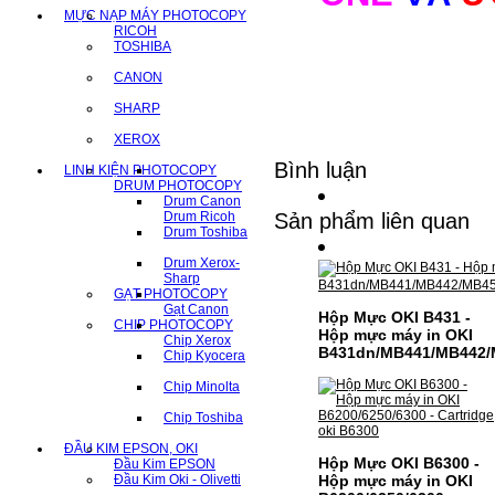
MỰC NẠP MÁY PHOTOCOPY
RICOH
TOSHIBA
CANON
SHARP
XEROX
Bình luận
LINH KIỆN PHOTOCOPY
DRUM PHOTOCOPY
Drum Canon
Drum Ricoh
Sản phẩm liên quan
Drum Toshiba
Drum Xerox-
Sharp
GẠT PHOTOCOPY
Gạt Canon
Hộp Mực OKI B431 -
CHIP PHOTOCOPY
Hộp mực máy in OKI
Chip Xerox
B431dn/MB441/MB442/
Chip Kyocera
Chip Minolta
Chip Toshiba
ĐẦU KIM EPSON, OKI
Hộp Mực OKI B6300 -
Đầu Kim EPSON
Đầu Kim Oki - Olivetti
Hộp mực máy in OKI