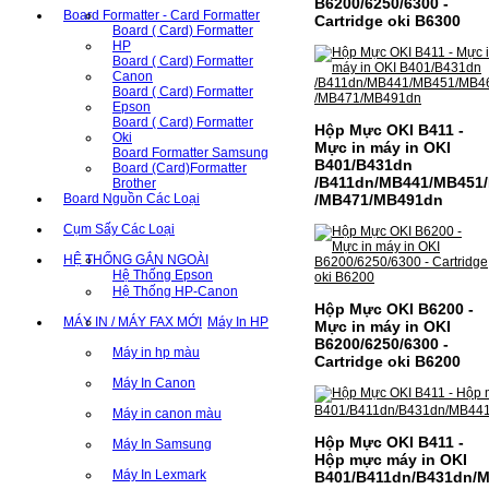
B6200/6250/6300 -
Board Formatter - Card Formatter
Cartridge oki B6300
Board ( Card) Formatter
HP
Board ( Card) Formatter
Canon
Board ( Card) Formatter
Epson
Board ( Card) Formatter
Hộp Mực OKI B411 -
Oki
Mực in máy in OKI
Board Formatter Samsung
B401/B431dn
Board (Card)Formatter
/B411dn/MB441/MB451
Brother
/MB471/MB491dn
Board Nguồn Các Loại
Cụm Sấy Các Loại
HỆ THỐNG GẮN NGOÀI
Hệ Thống Epson
Hệ Thống HP-Canon
Hộp Mực OKI B6200 -
MÁY IN / MÁY FAX MỚI
Máy In HP
Mực in máy in OKI
B6200/6250/6300 -
Máy in hp màu
Cartridge oki B6200
Máy In Canon
Máy in canon màu
Hộp Mực OKI B411 -
Máy In Samsung
Hộp mực máy in OKI
Máy In Lexmark
B401/B411dn/B431dn/