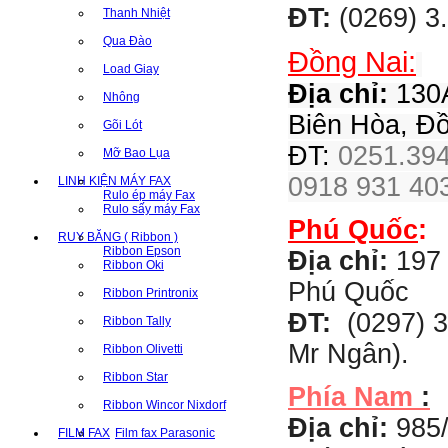
ĐT:
(0269) 3
Thanh Nhiệt
Qua Đào
Đồng Nai:
Load Giay
Địa chỉ:
130A
Nhông
Biên Hòa, Đ
Gõi Lót
ĐT:
0251.394
Mỡ Bao Lụa
0918 931 403
LINH KIỆN MÁY FAX
Rulo ép máy Fax
Rulo sấy máy Fax
Phú Quốc
:
RUY BĂNG ( Ribbon )
Ribbon Epson
Địa chỉ:
197 
Ribbon Oki
Phú Quốc
Ribbon Printronix
ĐT:
(0297) 3
Ribbon Tally
Mr Ngân).
Ribbon Olivetti
Ribbon Star
Phía Nam
:
Ribbon Wincor Nixdorf
Địa chỉ:
985
FILM FAX
Film fax Parasonic