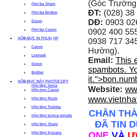
(Góc Trường
Film fax Sharp
ĐT:
(028) 38 
Film fax Brother
DĐ:
0903 02
Epson
0902 400 555
Film fax Canon
HỘP MỰC IN PHUN
HP
0938 717 345
Canon
Hường).
Lexmark
Email:
This 
Epson
spambots. Yo
Brother
it.
">
bon.num
HỘP MỰC MÁY PHOTOCOPY
Hộp Mực Xerox
ww
Website:
Hộp mực Canon
www.vietnha
Hộp Mực Ricoh
Hộp Mực Toshiba
CHÂN TH
Hộp Mực konica minolta
ĐÃ TIN 
Hộp Mực Sharp
ONE
VÀ
Ư
Hộp Mực Kyocera