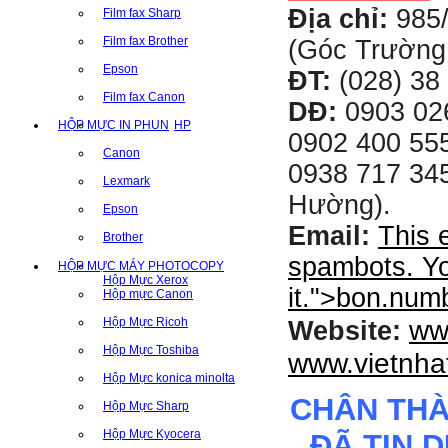
Địa chỉ:
985
Film fax Sharp
Film fax Brother
(Góc Trường
Epson
ĐT:
(028) 38 
Film fax Canon
DĐ:
0903 02
HỘP MỰC IN PHUN
HP
0902 400 555
Canon
0938 717 345
Lexmark
Hường).
Epson
Email:
This 
Brother
spambots. Yo
HỘP MỰC MÁY PHOTOCOPY
Hộp Mực Xerox
it.
">
bon.num
Hộp mực Canon
ww
Hộp Mực Ricoh
Website:
Hộp Mực Toshiba
www.vietnha
Hộp Mực konica minolta
CHÂN TH
Hộp Mực Sharp
Hộp Mực Kyocera
ĐÃ TIN 