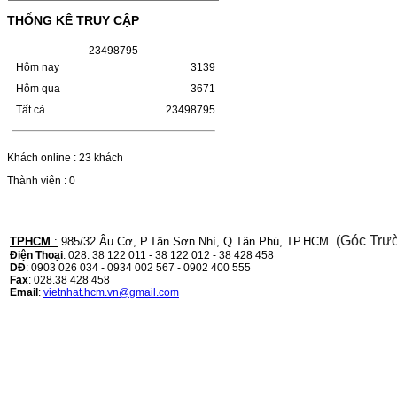
MÁY LBP 243/MF 461DW MÃ HỘP MỰC:–
Hộp mực Canon CRG-070– Loại mực: Mực
THỐNG KÊ TRUY CẬP
in laser trắng đenSỬ DỤNG CHO MÁY IN:–
Canon i-SENSYS…
2
3
4
9
8
7
9
5
Giá : 799.000VND
Hôm nay
3139
Chọn mua
Hôm qua
3671
Tất cả
23498795
HỘP MỰC TK-1158 CHO
MÁY IN KYOCERA
Khách online : 23 khách
M2135DN/M2635DN
Thành viên : 0
HỘP MỰC TK-1158 CHO MÁY IN
KYOCERA M2135DN/M2635DNMÃ HỘP
MỰC:- Hộp mực Kyocera TK-1158- Loại
(Góc Trư
mực: Mực in laser trắng đenSỬ DỤNG CHO
TPHCM
:
985/32 Âu Cơ, P.Tân Sơn Nhì, Q.Tân Phú, TP.HCM.
MÁY IN:- Kyocera Ecosys
Điện Thoại
: 028. 38 122 011 - 38 122 012 - 38 428 458
M2135dn/M2635dn/M2735dw/P2235dn/P2235dw-
DĐ
: 0903 026 034 - 0934 002 567 - 0902 400 555
Mặt hàng…
Fax
: 028.38 428 458
Giá : 799.000VND
Email
:
vietnhat.hcm.vn@gmail.com
Chọn mua