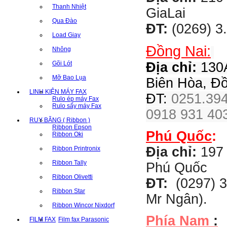
Thanh Nhiệt
GiaLai
Qua Đào
ĐT:
(0269) 3
Load Giay
Đồng Nai:
Nhông
Gõi Lót
Địa chỉ:
130A
Mỡ Bao Lụa
Biên Hòa, Đ
LINH KIỆN MÁY FAX
ĐT:
0251.394
Rulo ép máy Fax
Rulo sấy máy Fax
0918 931 403
RUY BĂNG ( Ribbon )
Ribbon Epson
Phú Quốc
:
Ribbon Oki
Địa chỉ:
197 
Ribbon Printronix
Ribbon Tally
Phú Quốc
Ribbon Olivetti
ĐT:
(0297) 3
Ribbon Star
Mr Ngân).
Ribbon Wincor Nixdorf
Phía Nam
:
FILM FAX
Film fax Parasonic