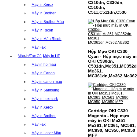
C310dn, C330dn,
Máy In Xerox
C510dn,
C511,C511dn,C530
Máy In Brother
Máy In Brother Màu
Máy In Ricoh
Máy In Màu Ricoh
Máy Fax
Hộp Mực OKI C330
Máy In/Fax Cũ
Máy In HP
Cyan - Hộp mực máy in
OKI C530dn,
Máy in hp màu
C531dn,Mc351,MC352d
Mc361,
Máy In Canon
CỤM DRUM CANON NPG-
MC361dn,Mc362,Mc362
59 CHO DÒNG MÁY IR
Máy in canon màu
2002/2202
Máy In Samsung
CỤM DRUM CANON NPG-59 CHO DÒNG
Máy In Lexmark
MÁY IR 2002/2202MÃ CỤM DRUM:- Hộp
mực Canon NPG-59- Loại cụm drum:
Máy In Xerox
Cartridge OKI C330
PhotocopySỬ DỤNG CHO MÁY IN:- Canon
Ir 2002/2002N/2202N/2004n/2006n- Mặt
Magenta - Hộp mực
Máy In Brother
hàng thường xuyên…
máy in OKI Mc351
Giá : 1.399.000VND
Máy Fax
Mc361, MC361, MC561,
MC890, MC950, MC950
Chọn mua
Máy In Laser Màu
MFP