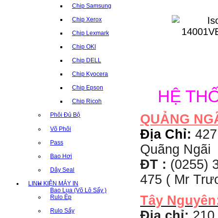
Chip Samsung
Chip Xerox
Chip Lexmark
Chip OKI
Chip DELL
Chip Kyocera
Chip Epson
HỆ TH
Chip Ricoh
Phôi Đủ Bộ
QUẢNG NG
Võ Phôi
Địa Chỉ:
427
Pass
Quãng Ngãi
Bao Hơi
ĐT :
(0255) 3
Dây Seal
475 ( Mr Tr
LINH KIỆN MÁY IN
Bao Lụa (Võ Lô Sấy )
Tây Nguyên
Rulo Ép
Rulo Sấy
Địa chỉ:
210 