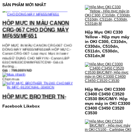
SẢN PHẨM MỚI NHẤT
HỘP MỰC IN MÀU CANON
CRG-067 CHO DÒNG MÁY
MF655/MF651
Hộp Mực OKI C330
HỘP MỰC IN MÀU CANON CRG-067 CHO
Yellow - Hộp mực máy
DÒNG MÁY MF655/MF651MÃ HỘP MỰC:-
in OKI C300, C310dn,
Canon CRG-067- Loại mực: Mực in laser
C330dn, C510dn,
màuSỬ DỤNG CHO MÁY IN:- Canon LBP
C511dn, C530dn,
631CW/633CDW/MF657CDW- Giá cả
C531dn,M
thường…
Giá : 799.000VND
Chọn mua
HỘP MỰC BROTHER TN-
Hộp Mực OKI C3300
240 CHO MÁY IN MFC-
C3400 C3450 C3520
C3530 BK/C/M/Y- Hộp
9120CN/HL-3040CN
mực máy in OKI C3300
Facebook Likebox
C3400 C3450 C3520
HỘP MỰC BROTHER TN-240 CHO MÁY IN
C3530
MFC-9120CN/HL-3040CN MÃ HỘP MỰC:–
Hộp mực Brother TN-240– Loại mực: BK
(Đen) SỬ DỤNG CHO MÁY IN:– Brother
HL-3040CN/MFC-9120CN– Mặt hàng
thường xuyên thay…