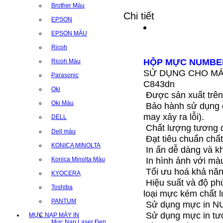
Brother Màu
Chi tiết
EPSON
EPSON MÀU
Ricoh
HỘP MỰC NUMBER
Ricoh Màu
SỬ DỤNG CHO MÁY I
Parasonic
C843dn
Oki
Được sản xuất trên
Oki Màu
Bảo hành sử dụng đ
may xảy ra lỗi).
DELL
Chất lượng tương 
Dell màu
Đạt tiêu chuẩn chấ
KONICA MINOLTA
In ấn dễ dàng và k
In hình ảnh với màu 
Konica Minolta Màu
Tối ưu hoá khả năng
KYOCERA
Hiệu suất và độ phủ
Toshiba
loại mực kém chất 
PANTUM
Sử dụng mực in NU
Sử dụng mực in tư
MỰC NẠP MÁY IN
Mực Nạp Laser Đen