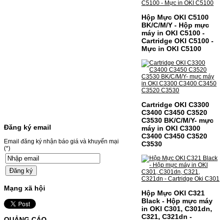
Giá : 499.000VND
Hộp Mực OKI C5100
Chọn mua
BK/C/M/Y - Hộp mực
máy in OKI C5100 -
Cartridge OKI C5100 -
MỰC NẠP MÀU 119A CHO
Mực in OKI C5100
DÒNG MÁY HP COLOR
LASER 150A/178NW
MỰC NẠP MÀU 119A CHO DÒNG MÁY HP
COLOR LASER 150A/178NWMÃ MỰC
NẠP:- 119A/150A- Loại mực: Mực in laser
Cartridge OKI C3300
màuSỬ DỤNG CHO MÁY IN:- HP Color
Laser 150A/178NW- Giá cả…
C3400 C3450 C3520
Giá : 199.000VND
C3530 BK/C/M/Y- mực
Đăng ký email
máy in OKI C3300
Chọn mua
C3400 C3450 C3520
Email đăng ký nhận báo giá và khuyến mại
C3530
(*)
HỘP MỰC MÀU SAMSUNG
CLT-403S CHO DÒNG MÁY
SL-C435/C436
Mạng xã hội
Hộp Mực OKI C321
HỘP MỰC MÀU SAMSUNG CLT-403S CHO
Black - Hộp mực máy
DÒNG MÁY SL-C435/C436MÃ HỘP MỰC:-
in OKI C301, C301dn,
Samsung CLT-403S- Loại mực: Mực in laser
C321, C321dn -
QUẢNG CÁO
màuSỬ DỤNG CHO MÁY IN:- Samsung SL-