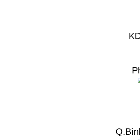
KD
P
Q.Bìn