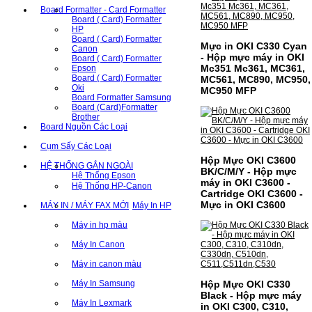
Board Formatter - Card Formatter
Board ( Card) Formatter
HP
Board ( Card) Formatter
Mực in OKI C330 Cyan
Canon
- Hộp mực máy in OKI
Board ( Card) Formatter
Mc351 Mc361, MC361,
Epson
Board ( Card) Formatter
MC561, MC890, MC950,
Oki
MC950 MFP
Board Formatter Samsung
Board (Card)Formatter
Brother
Board Nguồn Các Loại
Cụm Sấy Các Loại
Hộp Mực OKI C3600
HỆ THỐNG GẮN NGOÀI
BK/C/M/Y - Hộp mực
Hệ Thống Epson
máy in OKI C3600 -
Hệ Thống HP-Canon
Cartridge OKI C3600 -
Mực in OKI C3600
MÁY IN / MÁY FAX MỚI
Máy In HP
Máy in hp màu
Máy In Canon
Máy in canon màu
Máy In Samsung
Hộp Mực OKI C330
Black - Hộp mực máy
Máy In Lexmark
in OKI C300, C310,