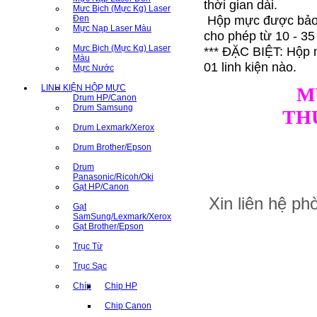
thời gian dài.
Mưc Bịch (Mực Kg) Laser
Hộp mực được bảo q
Đen
Mực Nạp Laser Màu
cho phép từ 10 - 35
Mưc Bịch (Mực Kg) Laser
*** ĐẶC BIỆT: Hộp 
Màu
01 linh kiện nào.
Mực Nước
LINH KIỆN HỘP MỰC
M
Drum HP/Canon
Drum Samsung
TH
Drum Lexmark/Xerox
Drum Brother/Epson
Drum
Panasonic/Ricoh/Oki
Gạt HP/Canon
Xin liên hệ p
Gạt
SamSung/Lexmark/Xerox
Gạt Brother/Epson
Trục Từ
Trục Sạc
Chíp
Chip HP
Chip Canon