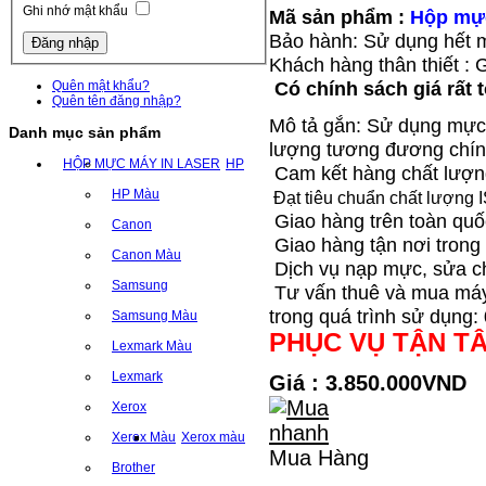
Ghi nhớ mật khẩu
Mã sản phẩm :
Hộp mự
Bảo hành: Sử dụng hết 
Khách hàng thân thiết :
Có chính sách giá rất 
Quên mật khẩu?
Quên tên đăng nhập?
Mô tả gắn: Sử dụng mực 
Danh mục sản phẩm
lượng tương đương chính
HỘP MỰC MÁY IN LASER
HP
Cam kết hàng chất lượng
HP Màu
Đạt tiêu chuẩn chất lượng 
Giao hàng trên toàn quố
Canon
Giao hàng tận nơi trong 
Canon Màu
Dịch vụ nạp mực, sửa ch
Samsung
Tư vấn thuê và mua máy 
trong quá trình sử dụng:
Samsung Màu
PHỤC VỤ TẬN T
Lexmark Màu
Lexmark
Giá : 3.850.000VND
Xerox
Xerox Màu
Xerox màu
Mua Hàng
Brother