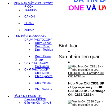
MỰC NẠP MÁY PHOTOCOPY
ONE
VÀ
Ư
RICOH
TOSHIBA
CANON
SHARP
XEROX
LINH KIỆN PHOTOCOPY
DRUM PHOTOCOPY
Drum Canon
Bình luận
Drum Ricoh
Drum Toshiba
Sản phẩm liên quan
Drum Xerox-
Sharp
GẠT PHOTOCOPY
Gạt Canon
CHIP PHOTOCOPY
Chip Xerox
Chip Kyocera
Chip Minolta
Hộp Mực OKI C831 BK
- Hộp mực máy in OKI
Chip Toshiba
C831/C831n - Cartridge
Oki C831/C831n
ĐẦU KIM EPSON, OKI
Đầu Kim EPSON
Đầu Kim Oki - Olivetti