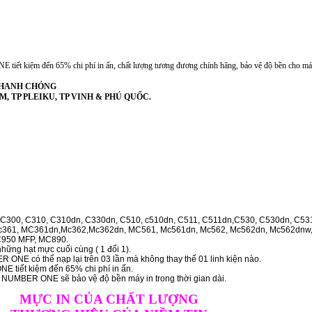
iết kiệm đến 65% chi phí in ấn, chất lượng tương đương chính hãng, bảo vệ độ bền cho má
 NHANH CHÓNG
PHCM, TP PLEIKU, TP VINH & PHÚ QUỐC.
300, C310, C310dn, C330dn, C510, c510dn, C511, C511dn,C530, C530dn, C53
361, MC361dn,Mc362,Mc362dn, MC561, Mc561dn, Mc562, Mc562dn, Mc562dnw
C950 MFP, MC890.
hững hạt mực cuối cùng ( 1 đổi 1).
ONE có thể nạp lại trên 03 lần mà không thay thế 01 linh kiện nào.
 tiết kiệm đến 65% chi phí in ấn.
h NUMBER ONE sẽ bảo vệ độ bền máy in trong thời gian dài.
MỰC IN CỦA CHẤT LƯỢNG