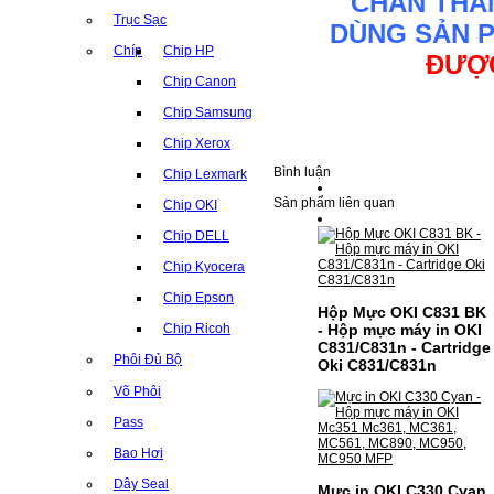
CHÂN THÀ
Trục Sạc
DÙNG SẢN 
Chíp
Chip HP
ĐƯỢC
Chip Canon
Chip Samsung
Chip Xerox
Bình luận
Chip Lexmark
Sản phẩm liên quan
Chip OKI
Chip DELL
Chip Kyocera
Chip Epson
Hộp Mực OKI C831 BK
- Hộp mực máy in OKI
Chip Ricoh
C831/C831n - Cartridge
Phôi Đủ Bộ
Oki C831/C831n
Võ Phôi
Pass
Bao Hơi
Dây Seal
Mực in OKI C330 Cyan