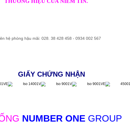
THƯƠNG HIỆU CỦA NIỀM TIN.
liên hệ phòng hậu mãi: 028. 38 428 458 - 0934 002 567
GIẤY CHỨNG NHẬN
HỐNG
NUMBER ONE
GROUP