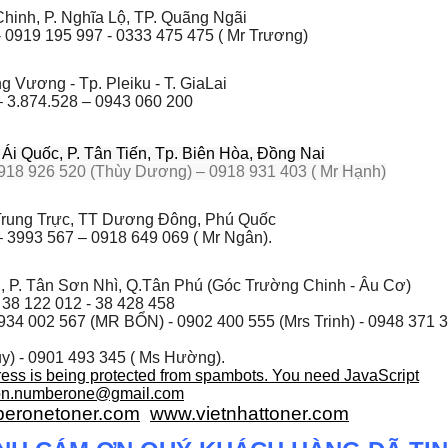
hinh, P. Nghĩa Lộ, TP. Quãng Ngãi
- 0919 195 997 - 0333 475 475 ( Mr Trương)
 Vương - Tp. Pleiku - T. GiaLai
– 3.874.528 – 0943 060 200
i Quốc, P. Tân Tiến, Tp. Biên Hòa, Đồng Nai
918 926 520 (Thùy Dương) – 0918 931 403 ( Mr Hạnh)
rung Trực, TT Dương Đông, Phú Quốc
 3993 567 – 0918 649 069 ( Mr Ngân).
, P. Tân Sơn Nhì, Q.Tân Phú (Góc Trường Chinh - Âu Cơ)
 38 122 012 - 38 428 458
934 002 567
(MR BỔN) - 0902 400 555 (Mrs Trinh) - 0948 371 
y) - 0901 493 345 ( Ms Hường).
ress is being protected from spambots. You need JavaScript
on.numberone@gmail.com
eronetoner.com
www.vietnhattoner.com