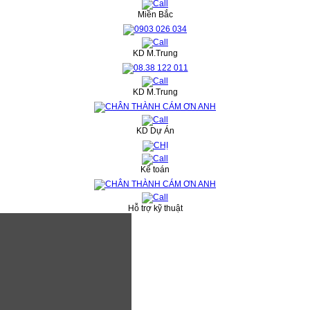
Miền Bắc
KD M.Trung
KD M.Trung
KD Dự Án
Kế toán
Hỗ trợ kỹ thuật