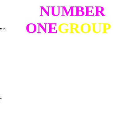
NUMBER
ONE
GROUP
y in.
1,
,