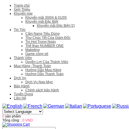
Trang chủ
Giới Thiệu
Khuyến mại
Khuyến mãi 30/04 & 01/05
Khuyến mãi Đặc Biệt
Khuyến mãi Đặc Biệt (2)
Tin Tức
Cẩm Nang Tiêu Dùng
Thư Chúc Tết Của Giám Đốc
Tin Hot Trong Ngày
Thể thao NUMBER ONE
Maketing
Game công sở
Thành Viên
Quyền Lợi Của Thành Viên
Mua Hàng -Thanh Toán
Hướng Dẫn Mua Hàng
Hướng Dẫn Thanh Toán
Dịch Vụ
Dịch Vụ Nạp Mực
Bảo Hành
Chính sách bảo hành
Tuyển Dụng
Liên Hệ
0
sản phẩm
Tổng cộng: :
0 VND