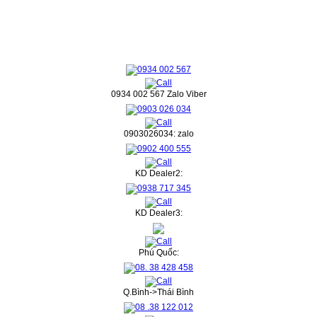
0934 002 567 Zalo Viber
0903026034: zalo
KD Dealer2:
KD Dealer3:
Phú Quốc:
Q.Bình->Thái Bình