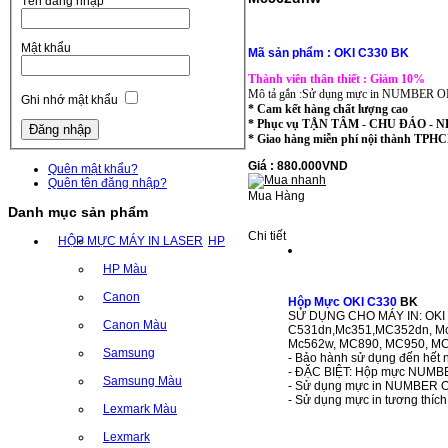
Tên đăng nhập
Mật khẩu
Mã sản phẩm : OKI C330 BK
Thành viên thân thiết : Giảm 10%
Mô tả gắn :Sử dụng mực in NUMBER ONE t
Ghi nhớ mật khẩu
* Cam kết hàng chất lượng cao
* Phục vụ TẬN TÂM - CHU ĐÁO -
* Giao hàng miễn phí nội thành T
Giá : 880.000VND
Quên mật khẩu?
Quên tên đăng nhập?
Mua Hàng
Danh mục sản phẩm
Chi tiết
HỘP MỰC MÁY IN LASER
HP
HP Màu
Canon
Hộp Mực OKI C330
BK
SỬ DỤNG CHO MÁY IN: OKI C
Canon Màu
C531dn,Mc351,MC352dn, Mc
Mc562w, MC890, MC950, M
Samsung
- Bảo hành sử dụng đến hết n
- ĐẶC BIỆT: Hộp mực NUMBER 
Samsung Màu
- Sử dụng mực in NUMBER ONE
- Sử dụng mực in tương thíc
Lexmark Màu
Lexmark