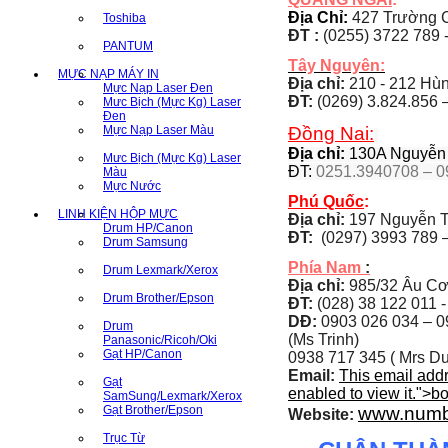
Địa Chỉ:
427 Trường C
Toshiba
ĐT :
(0255) 3722 789 
PANTUM
Tây Nguyên:
MỰC NẠP MÁY IN
Địa chỉ:
210 - 212 Hùng
Mực Nạp Laser Đen
ĐT:
(0269) 3.824.856 
Mưc Bịch (Mực Kg) Laser
Đen
Mực Nạp Laser Màu
Đồng Nai:
Địa chỉ:
130A Nguyễn Á
Mưc Bịch (Mực Kg) Laser
ĐT:
0251.3940708 – 0
Màu
Mực Nước
Phú Quốc
:
LINH KIỆN HỘP MỰC
Địa chỉ:
197 Nguyễn T
Drum HP/Canon
ĐT:
(0297) 3993 789 –
Drum Samsung
Phía Nam
:
Drum Lexmark/Xerox
Địa chỉ:
985/32 Âu Cơ
Drum Brother/Epson
ĐT:
(028) 38 122 011 -
DĐ:
0903 026 034 –
0
Drum
(Ms Trinh)
Panasonic/Ricoh/Oki
Gạt HP/Canon
0938 717 345 ( Mrs Du
Email:
This email add
Gạt
enabled to view it.
">
b
SamSung/Lexmark/Xerox
Gạt Brother/Epson
www.numb
Website:
Trục Từ