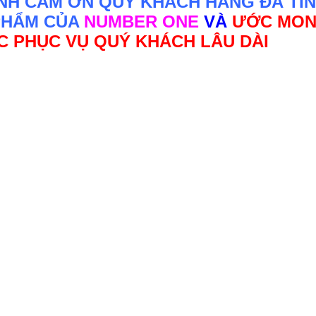
NH CÁM ƠN QUÝ KHÁCH HÀNG ĐÃ TIN
PHẨM CỦA
NUMBER ONE
VÀ
ƯỚC MO
 PHỤC VỤ QUÝ KHÁCH LÂU DÀI