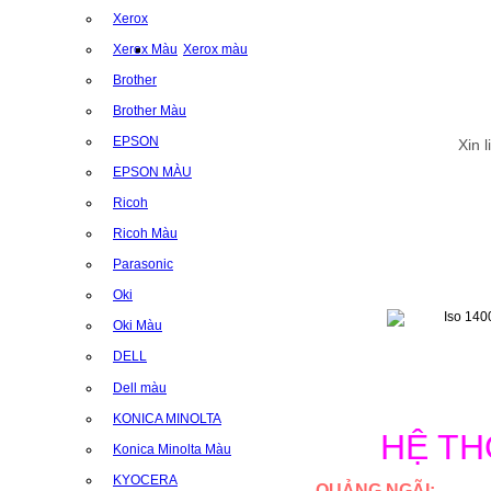
Xerox
Xerox Màu
Xerox màu
Brother
Brother Màu
EPSON
Xin 
EPSON MÀU
Ricoh
Ricoh Màu
Parasonic
Oki
Oki Màu
DELL
Dell màu
KONICA MINOLTA
HỆ T
Konica Minolta Màu
KYOCERA
QUẢNG NGÃI
: