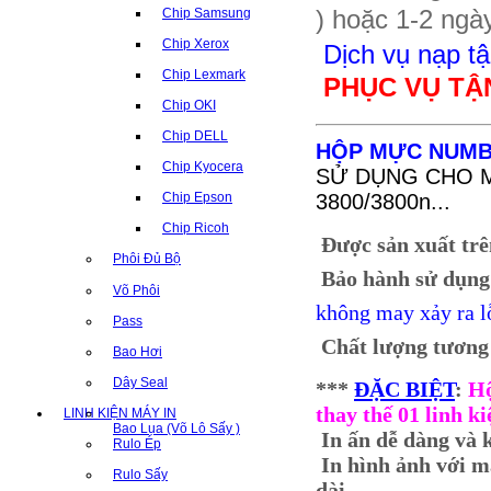
)
hoặc 1-2 ngày
Chip Samsung
Chip Xerox
Dịch vụ nạp tậ
Chip Lexmark
PHỤC VỤ TẬ
Chip OKI
Chip DELL
HỘP MỰC NUMBER
Chip Kyocera
SỬ DỤNG CHO MÁY
3800/3800n...
Chip Epson
Chip Ricoh
Được sản xuất trê
Phôi Đủ Bộ
Bảo hành sử dụng
Võ Phôi
không may xảy ra l
Pass
Chất lượng tương
Bao Hơi
Dây Seal
***
ĐẶC BIỆT
:
Hộ
thay thế 01 linh ki
LINH KIỆN MÁY IN
Bao Lụa (Võ Lô Sấy )
In ấn dễ dàng và 
Rulo Ép
In hình ảnh với mà
Rulo Sấy
dài.