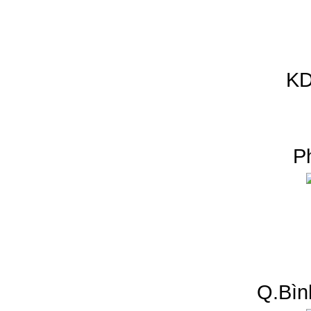
KD
P
Q.Bìn