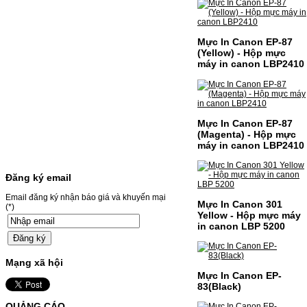
Canon CRG-067- Loại mực: Mực in laser
màuSỬ DỤNG CHO MÁY IN:- Canon LBP
631CW/633CDW/MF657CDW- Giá cả
thường…
Giá : 799.000VND
Mực In Canon EP-87
(Yellow) - Hộp mực
Chọn mua
máy in canon LBP2410
HỘP MỰC BROTHER TN-
240 CHO MÁY IN MFC-
Mực In Canon EP-87
9120CN/HL-3040CN
(Magenta) - Hộp mực
máy in canon LBP2410
HỘP MỰC BROTHER TN-240 CHO MÁY IN
MFC-9120CN/HL-3040CN MÃ HỘP MỰC:–
Hộp mực Brother TN-240– Loại mực: BK
Đăng ký email
(Đen) SỬ DỤNG CHO MÁY IN:– Brother
HL-3040CN/MFC-9120CN– Mặt hàng
Email đăng ký nhận báo giá và khuyến mại
thường xuyên thay…
Mực In Canon 301
(*)
Giá : 499.000VND
Yellow - Hộp mực máy
in canon LBP 5200
Chọn mua
Mạng xã hội
MỰC NẠP MÀU 119A CHO
Mực In Canon EP-
DÒNG MÁY HP COLOR
83(Black)
LASER 150A/178NW
QUẢNG CÁO