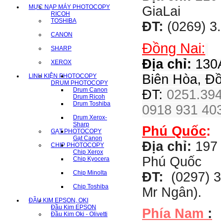
MỰC NẠP MÁY PHOTOCOPY
GiaLai
RICOH
TOSHIBA
ĐT:
(0269) 3
CANON
Đồng Nai:
SHARP
Địa chỉ:
130A
XEROX
Biên Hòa, Đ
LINH KIỆN PHOTOCOPY
DRUM PHOTOCOPY
Drum Canon
ĐT:
0251.394
Drum Ricoh
Drum Toshiba
0918 931 403
Drum Xerox-
Sharp
Phú Quốc
:
GẠT PHOTOCOPY
Gạt Canon
Địa chỉ:
197 
CHIP PHOTOCOPY
Chip Xerox
Phú Quốc
Chip Kyocera
Chip Minolta
ĐT:
(0297) 3
Chip Toshiba
Mr Ngân).
ĐẦU KIM EPSON, OKI
Đầu Kim EPSON
Phía Nam
:
Đầu Kim Oki - Olivetti