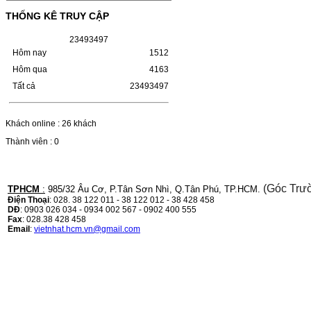
(W1110A) CHO DÒNG MÁY
THỐNG KÊ TRUY CẬP
LBP 243/MF 461DW
2
3
4
9
3
4
9
7
HỘP MỰC HP 110A (W1110A) CHO DÒNG
MÁY LBP 243/MF 461DWMÃ HỘP MỰC:-
Hôm nay
1512
Hộp mực HP 110A (W1110A)- Loại mực:
Hôm qua
4163
Mực in laser trắng đenSỬ DỤNG CHO MÁY
IN:- HP…
Tất cả
23493497
Giá : 249.000VND
Chọn mua
Khách online : 26 khách
Thành viên : 0
HỘP MỰC CANON CRG-070
CHO DÒNG MÁY LBP
243/MF 461DW
(Góc Trư
TPHCM
:
985/32 Âu Cơ, P.Tân Sơn Nhì, Q.Tân Phú, TP.HCM.
Điện Thoại
: 028. 38 122 011 - 38 122 012 - 38 428 458
HỘP MỰC CANON CRG-070 CHO DÒNG
DĐ
: 0903 026 034 - 0934 002 567 - 0902 400 555
MÁY LBP 243/MF 461DW MÃ HỘP MỰC:–
Fax
: 028.38 428 458
Hộp mực Canon CRG-070– Loại mực: Mực
Email
:
vietnhat.hcm.vn@gmail.com
in laser trắng đenSỬ DỤNG CHO MÁY IN:–
Canon i-SENSYS…
Giá : 799.000VND
Chọn mua