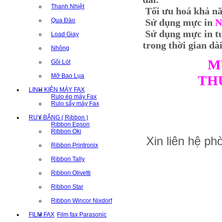
Thanh Nhiệt
Tối ưu hoá khả năn
Qua Đào
Sử dụng mực in
N
Sử dụng mực in t
Load Giay
trong thời gian dài
Nhông
M
Gõi Lót
Mỡ Bao Lụa
TH
LINH KIỆN MÁY FAX
Rulo ép máy Fax
Rulo sấy máy Fax
RUY BĂNG ( Ribbon )
Ribbon Epson
Ribbon Oki
Xin liên hệ p
Ribbon Printronix
Ribbon Tally
Ribbon Olivetti
Ribbon Star
Ribbon Wincor Nixdorf
FILM FAX
Film fax Parasonic