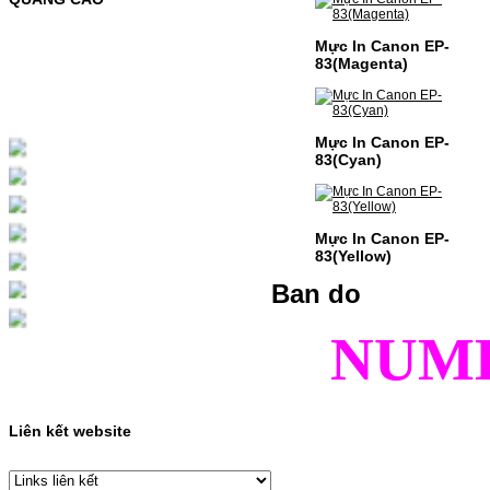
MỰC NẠP MÀU 119A CHO DÒNG MÁY HP
COLOR LASER 150A/178NWMÃ MỰC
Mực In Canon EP-
NẠP:- 119A/150A- Loại mực: Mực in laser
83(Magenta)
màuSỬ DỤNG CHO MÁY IN:- HP Color
Laser 150A/178NW- Giá cả…
Giá : 199.000VND
Chọn mua
Mực In Canon EP-
83(Cyan)
HỘP MỰC MÀU SAMSUNG
CLT-403S CHO DÒNG MÁY
Mực In Canon EP-
SL-C435/C436
83(Yellow)
HỘP MỰC MÀU SAMSUNG CLT-403S CHO
Ban do
DÒNG MÁY SL-C435/C436MÃ HỘP MỰC:-
Samsung CLT-403S- Loại mực: Mực in laser
màuSỬ DỤNG CHO MÁY IN:- Samsung SL-
NUM
C435 C436 C485 SL-485FW SL-486
486FW-…
Giá : 599.000VND
Chọn mua
Liên kết website
HỘP MỰC HP 110A