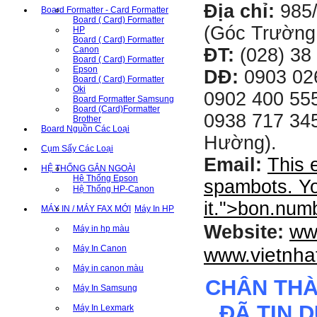
Địa chỉ:
985
Board Formatter - Card Formatter
Board ( Card) Formatter
(Góc Trường
HP
Board ( Card) Formatter
ĐT:
(028) 38 
Canon
Board ( Card) Formatter
Epson
DĐ:
0903 02
Board ( Card) Formatter
Oki
0902 400 555
Board Formatter Samsung
Board (Card)Formatter
0938 717 345
Brother
Board Nguồn Các Loại
Hường).
Cụm Sấy Các Loại
Email:
This 
HỆ THỐNG GẮN NGOÀI
Hệ Thống Epson
spambots. Yo
Hệ Thống HP-Canon
it.
">
bon.num
MÁY IN / MÁY FAX MỚI
Máy In HP
ww
Website:
Máy in hp màu
Máy In Canon
www.vietnha
Máy in canon màu
CHÂN TH
Máy In Samsung
ĐÃ TIN 
Máy In Lexmark