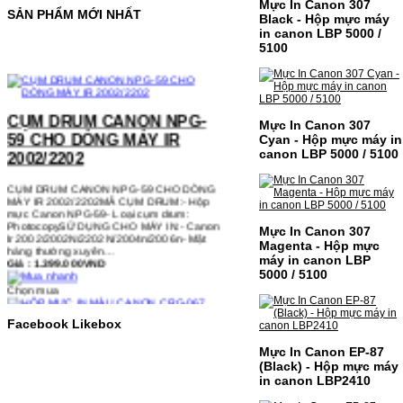
Mực In Canon 307
SẢN PHẨM MỚI NHẤT
Black - Hộp mực máy
in canon LBP 5000 /
5100
CỤM DRUM CANON NPG-
59 CHO DÒNG MÁY IR
Mực In Canon 307
2002/2202
Cyan - Hộp mực máy in
canon LBP 5000 / 5100
CỤM DRUM CANON NPG-59 CHO DÒNG
MÁY IR 2002/2202MÃ CỤM DRUM:- Hộp
mực Canon NPG-59- Loại cụm drum:
PhotocopySỬ DỤNG CHO MÁY IN:- Canon
Ir 2002/2002N/2202N/2004n/2006n- Mặt
hàng thường xuyên…
Mực In Canon 307
Giá : 1.399.000VND
Magenta - Hộp mực
máy in canon LBP
Chọn mua
5000 / 5100
HỘP MỰC IN MÀU CANON
Facebook Likebox
CRG-067 CHO DÒNG MÁY
MF655/MF651
Mực In Canon EP-87
(Black) - Hộp mực máy
in canon LBP2410
HỘP MỰC IN MÀU CANON CRG-067 CHO
DÒNG MÁY MF655/MF651MÃ HỘP MỰC:-