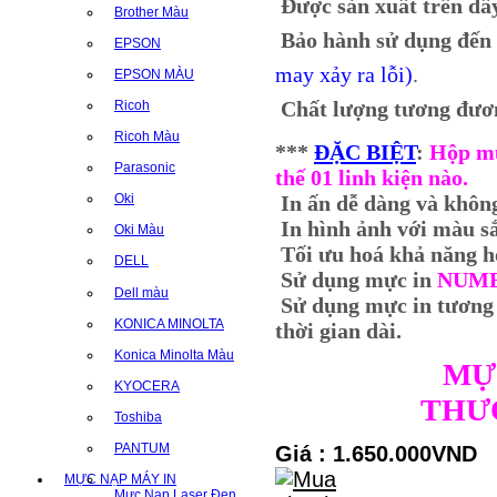
Được sản xuất trên dây
Brother Màu
Bảo hành sử dụng đến 
EPSON
may xảy ra lỗi)
.
EPSON MÀU
Chất lượng tương đươn
Ricoh
Ricoh Màu
***
ĐẶC BIỆT
:
Hộp mự
Parasonic
thế 01 linh kiện nào.
In ấn dễ dàng và không
Oki
In hình ảnh với màu sắc
Oki Màu
Tối ưu hoá khả năng ho
DELL
Sử dụng mực in
NUM
Dell màu
Sử dụng mực in tương
KONICA MINOLTA
thời gian dài.
Konica Minolta Màu
MỰ
KYOCERA
THƯƠ
Toshiba
PANTUM
Giá : 1.650.000VND
MỰC NẠP MÁY IN
Mực Nạp Laser Đen