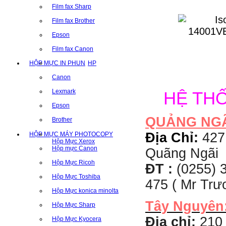
Film fax Sharp
Film fax Brother
Epson
Film fax Canon
HỘP MỰC IN PHUN
HP
Canon
Lexmark
HỆ TH
Epson
QUẢNG NG
Brother
Địa Chỉ:
427
HỘP MỰC MÁY PHOTOCOPY
Hộp Mực Xerox
Hộp mực Canon
Quãng Ngãi
Hộp Mực Ricoh
ĐT :
(0255) 3
Hộp Mực Toshiba
475 ( Mr Tr
Hộp Mực konica minolta
Tây Nguyên
Hộp Mực Sharp
Địa chỉ:
210 
Hộp Mực Kyocera