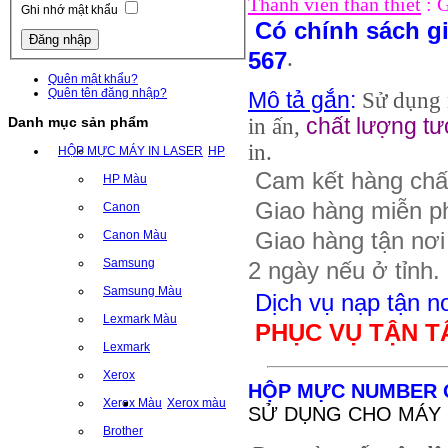
Thành viên thân thiết
: 
Ghi nhớ mật khẩu
Có chính sách giá
.
567
Quên mật khẩu?
Quên tên đăng nhập?
Mô tả gắn
:
Sử dụng
Danh mục sản phẩm
in ấn,
chất lượng t
in.
HỘP MỰC MÁY IN LASER
HP
Cam kết hàng chấ
HP Màu
Giao hàng miễn ph
Canon
Canon Màu
Giao hàng tận nơi 
Samsung
2 ngày nếu ở tỉnh.
Samsung Màu
Dịch vụ nạp tận n
Lexmark Màu
PHỤC VỤ TẬN T
Lexmark
Xerox
HỘP MỰC NUMBER ON
Xerox Màu
Xerox màu
SỬ DỤNG CHO MÁY IN:
Brother