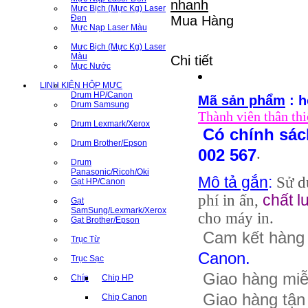
Mưc Bịch (Mực Kg) Laser
Đen
Mua Hàng
Mực Nạp Laser Màu
Mưc Bịch (Mực Kg) Laser
Màu
Chi tiết
Mực Nước
LINH KIỆN HỘP MỰC
Drum HP/Canon
Mã sản phẩm
: 
Drum Samsung
Thành viên thân thi
Drum Lexmark/Xerox
Có chính sách
Drum Brother/Epson
.
002 567
Drum
Panasonic/Ricoh/Oki
Mô tả gắn
:
Sử d
Gạt HP/Canon
phí in ấn,
chất 
Gạt
SamSung/Lexmark/Xerox
cho máy in.
Gạt Brother/Epson
Cam kết hàng 
Trục Từ
Canon
.
Trục Sạc
Giao hàng miễn
Chíp
Chip HP
Giao hàng tận 
Chip Canon