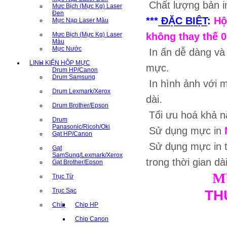
Chất lượng bản i
Mưc Bịch (Mực Kg) Laser
Đen
***
ĐẶC BIỆT
:
Hộ
Mực Nạp Laser Màu
Mưc Bịch (Mực Kg) Laser
không thay thế 0
Màu
Mực Nước
In ấn dễ dàng và
LINH KIỆN HỘP MỰC
mực.
Drum HP/Canon
Drum Samsung
In hình ảnh với m
Drum Lexmark/Xerox
dài.
Drum Brother/Epson
Tối ưu hoá khả nă
Drum
Panasonic/Ricoh/Oki
Sử dụng mực in
Gạt HP/Canon
Sử dụng mực in 
Gạt
SamSung/Lexmark/Xerox
trong thời gian dà
Gạt Brother/Epson
M
Trục Từ
Trục Sạc
TH
Chíp
Chip HP
Chip Canon