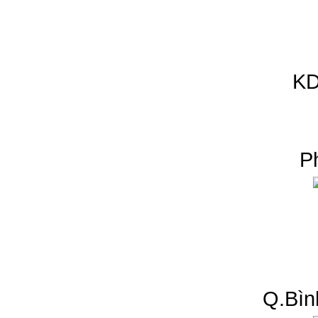
KD
P
Q.Bìn