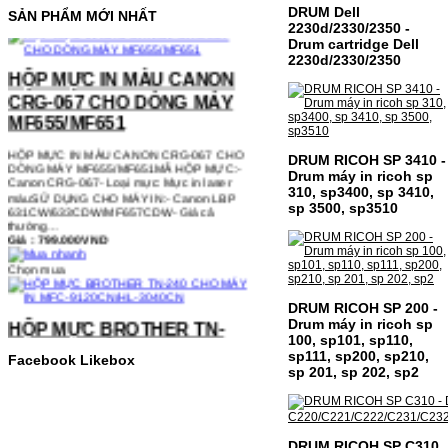
DRUM Dell
SẢN PHẨM MỚI NHẤT
2230d/2330/2350 -
Drum cartridge Dell
HỘP MỰC IN MÀU CANON
2230d/2330/2350
CRG-067 CHO DÒNG MÁY
MF655/MF651
HỘP MỰC IN MÀU CANON CRG-067 CHO
DÒNG MÁY MF655/MF651MÃ HỘP MỰC:-
Canon CRG-067- Loại mực: Mực in laser
DRUM RICOH SP 3410 -
màuSỬ DỤNG CHO MÁY IN:- Canon LBP
Drum máy in ricoh sp
631CW/633CDW/MF657CDW- Giá cả
310, sp3400, sp 3410,
thường…
Giá : 799.000VND
sp 3500, sp3510
Chọn mua
HỘP MỰC BROTHER TN-
DRUM RICOH SP 200 -
240 CHO MÁY IN MFC-
Drum máy in ricoh sp
9120CN/HL-3040CN
100, sp101, sp110,
sp111, sp200, sp210,
Facebook Likebox
sp 201, sp 202, sp2
HỘP MỰC BROTHER TN-240 CHO MÁY IN
MFC-9120CN/HL-3040CN MÃ HỘP MỰC:–
Hộp mực Brother TN-240– Loại mực: BK
(Đen) SỬ DỤNG CHO MÁY IN:– Brother
HL-3040CN/MFC-9120CN– Mặt hàng
thường xuyên thay…
DRUM RICOH SP C310