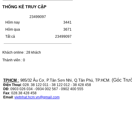
MÁY LBP 243/MF 461DW MÃ HỘP MỰC:–
THỐNG KÊ TRUY CẬP
Hộp mực Canon CRG-070– Loại mực: Mực
in laser trắng đenSỬ DỤNG CHO MÁY IN:–
Canon i-SENSYS…
2
3
4
9
9
0
9
7
Giá : 799.000VND
Hôm nay
3441
Chọn mua
Hôm qua
3671
Tất cả
23499097
HỘP MỰC TK-1158 CHO
MÁY IN KYOCERA
Khách online : 28 khách
M2135DN/M2635DN
Thành viên : 0
HỘP MỰC TK-1158 CHO MÁY IN
KYOCERA M2135DN/M2635DNMÃ HỘP
MỰC:- Hộp mực Kyocera TK-1158- Loại
(Góc Trư
TPHCM
:
985/32 Âu Cơ, P.Tân Sơn Nhì, Q.Tân Phú, TP.HCM.
mực: Mực in laser trắng đenSỬ DỤNG CHO
MÁY IN:- Kyocera Ecosys
Điện Thoại
: 028. 38 122 011 - 38 122 012 - 38 428 458
M2135dn/M2635dn/M2735dw/P2235dn/P2235dw-
DĐ
: 0903 026 034 - 0934 002 567 - 0902 400 555
Mặt hàng…
Fax
: 028.38 428 458
Giá : 799.000VND
Email
:
vietnhat.hcm.vn@gmail.com
Chọn mua