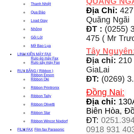
QUẢNG NG
Thanh Nhiệt
Địa Chỉ:
427
Qua Đào
Quãng Ngãi
Load Giay
ĐT :
(0255) 3
Nhông
475 ( Mr Tr
Gõi Lót
Mỡ Bao Lụa
Tây Nguyên
LINH KIỆN MÁY FAX
Địa chỉ:
210 
Rulo ép máy Fax
Rulo sấy máy Fax
GiaLai
RUY BĂNG ( Ribbon )
Ribbon Epson
ĐT:
(0269) 3
Ribbon Oki
Ribbon Printronix
Đồng Nai:
Ribbon Tally
Địa chỉ:
130A
Ribbon Olivetti
Biên Hòa, Đ
Ribbon Star
ĐT:
0251.394
Ribbon Wincor Nixdorf
0918 931 403
FILM FAX
Film fax Parasonic