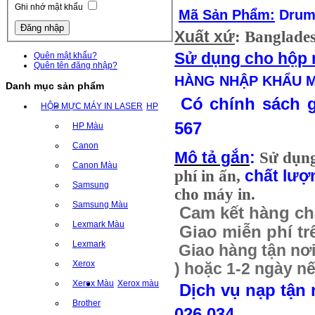
Ghi nhớ mật khẩu
Mã Sản Phẩm:
Drum 
Xuất xứ
: Banglade
S
ử dụng cho hộp
Quên mật khẩu?
Quên tên đăng nhập?
HÀNG NHẬP KHẨU M
Danh mục sản phẩm
Có chính sách gi
HỘP MỰC MÁY IN LASER
HP
567
HP Màu
Canon
Mô tả gắn
:
Sử dụn
Canon Màu
phí in ấn,
chất lượ
Samsung
cho máy in.
Samsung Màu
Cam kết hàng ch
Lexmark Màu
Giao miễn phí tr
Lexmark
Giao hàng tận nơi 
Xerox
) hoặc 1-2 ngày nế
Xerox Màu
Xerox màu
Dịch vụ nạp tận 
Brother
026 034