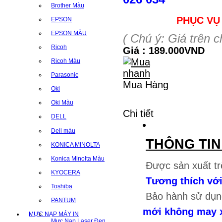
Brother Màu
PHỤC VỤ
EPSON
EPSON MÀU
( Chú ý: Giá trên 
Ricoh
Giá : 189.000VND
Ricoh Màu
Parasonic
Mua Hàng
Oki
Oki Màu
Chi tiết
DELL
Dell màu
THÔNG TI
KONICA MINOLTA
Konica Minolta Màu
Được sản xuất tr
KYOCERA
Tương thích với
Toshiba
Bảo hành sử dụn
PANTUM
mới không may xả
MỰC NẠP MÁY IN
Mực Nạp Laser Đen