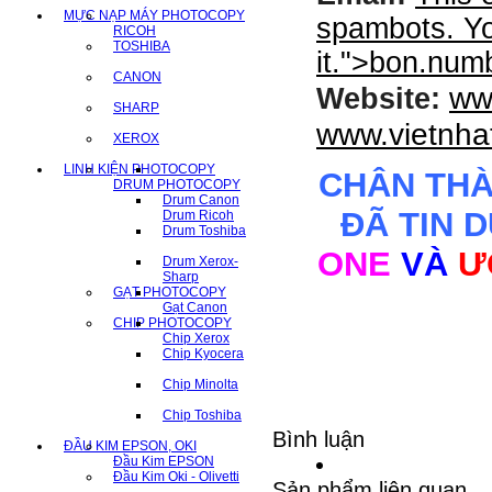
MỰC NẠP MÁY PHOTOCOPY
spambots. Yo
RICOH
TOSHIBA
it.
">
bon.num
CANON
ww
Website:
SHARP
www.vietnha
XEROX
LINH KIỆN PHOTOCOPY
CHÂN TH
DRUM PHOTOCOPY
Drum Canon
ĐÃ TIN 
Drum Ricoh
Drum Toshiba
ONE
VÀ
Ư
Drum Xerox-
Sharp
GẠT PHOTOCOPY
Gạt Canon
CHIP PHOTOCOPY
Chip Xerox
Chip Kyocera
Chip Minolta
Chip Toshiba
Bình luận
ĐẦU KIM EPSON, OKI
Đầu Kim EPSON
Đầu Kim Oki - Olivetti
Sản phẩm liên quan