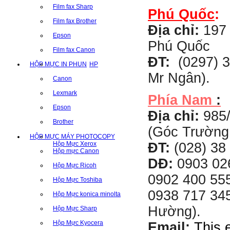
Film fax Sharp
Phú Quốc
:
Film fax Brother
Địa chỉ:
197 
Epson
Phú Quốc
Film fax Canon
ĐT:
(0297) 3
HỘP MỰC IN PHUN
HP
Mr Ngân).
Canon
Lexmark
Phía Nam
:
Epson
Địa chỉ:
985
Brother
(Góc Trường
HỘP MỰC MÁY PHOTOCOPY
Hộp Mực Xerox
ĐT:
(028) 38 
Hộp mực Canon
DĐ:
0903 02
Hộp Mực Ricoh
0902 400 555
Hộp Mực Toshiba
0938 717 345
Hộp Mực konica minolta
Hường).
Hộp Mực Sharp
Hộp Mực Kyocera
Email:
This 