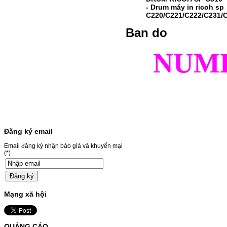
Giá : 499.000VND
- Drum máy in ricoh sp
C220/C221/C222/C231/
Chọn mua
Ban do
MỰC NẠP MÀU 119A CHO
NUM
DÒNG MÁY HP COLOR
LASER 150A/178NW
MỰC NẠP MÀU 119A CHO DÒNG MÁY HP
COLOR LASER 150A/178NWMÃ MỰC
NẠP:- 119A/150A- Loại mực: Mực in laser
màuSỬ DỤNG CHO MÁY IN:- HP Color
Laser 150A/178NW- Giá cả…
Giá : 199.000VND
Đăng ký email
Chọn mua
Email đăng ký nhận báo giá và khuyến mại
(*)
HỘP MỰC MÀU SAMSUNG
CLT-403S CHO DÒNG MÁY
SL-C435/C436
Mạng xã hội
HỘP MỰC MÀU SAMSUNG CLT-403S CHO
DÒNG MÁY SL-C435/C436MÃ HỘP MỰC:-
Samsung CLT-403S- Loại mực: Mực in laser
QUẢNG CÁO