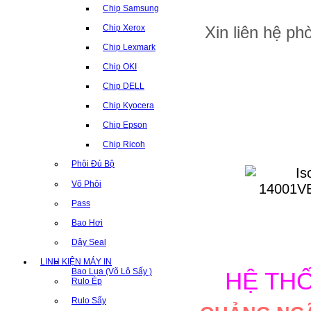
Chip Samsung
Xin liên hệ p
Chip Xerox
Chip Lexmark
Chip OKI
Chip DELL
Chip Kyocera
Chip Epson
Chip Ricoh
Phôi Đủ Bộ
Võ Phôi
Pass
Bao Hơi
Dây Seal
LINH KIỆN MÁY IN
Bao Lụa (Võ Lô Sấy )
HỆ TH
Rulo Ép
Rulo Sấy