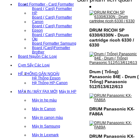
Board Formatter - Card Formatter
Board ( Card) Formatter
HP
Board ( Card) Formatter
Canon
Board ( Card) Formatter
DRUM RICOH SP
Epson
6330/6330N - Drum
Board ( Card) Formatter
Oki
cartridge ricoh 6330 /
Board Formatter Samsung
6330
Board (Card)Formatter
Brother
Board Nguồn Các Loại
Cụm Sấy Các Loại
Drum ( Trống)
HỆ THỐNG GẮN NGOÀI
Panasonic 84E - Drum (
Hệ Thống Epson
Trống) Panasonic
Hệ Thống HP-Canon
512/513/612/613
MÁY IN / MÁY FAX MỚI
Máy In HP
Máy in hp màu
DRUM Panasonic KX-
Máy In Canon
FA86A
Máy in canon màu
Máy In Samsung
Máy In Lexmark
DRUM Panasonic KX-