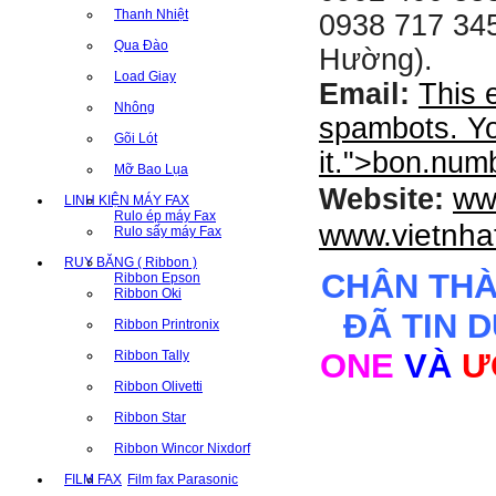
Thanh Nhiệt
0938 717 345
Qua Đào
Hường).
Load Giay
Email:
This 
Nhông
spambots. Yo
Gõi Lót
it.
">
bon.num
Mỡ Bao Lụa
ww
Website:
LINH KIỆN MÁY FAX
Rulo ép máy Fax
www.vietnha
Rulo sấy máy Fax
RUY BĂNG ( Ribbon )
CHÂN TH
Ribbon Epson
Ribbon Oki
ĐÃ TIN 
Ribbon Printronix
ONE
VÀ
Ư
Ribbon Tally
Ribbon Olivetti
Ribbon Star
Ribbon Wincor Nixdorf
FILM FAX
Film fax Parasonic