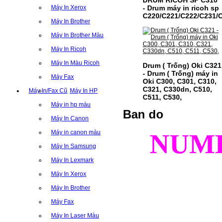
Máy In Xerox
- Drum máy in ricoh sp
C220/C221/C222/C231/
Máy In Brother
Máy In Brother Màu
Máy In Ricoh
Máy In Màu Ricoh
Drum ( Trống) Oki C321
- Drum ( Trống) máy in
Máy Fax
Oki C300, C301, C310,
C321, C330dn, C510,
Máy In/Fax Cũ
Máy In HP
C511, C530,
Máy in hp màu
Ban do
Máy In Canon
NUM
Máy in canon màu
Máy In Samsung
Máy In Lexmark
Máy In Xerox
Máy In Brother
Máy Fax
Máy In Laser Màu