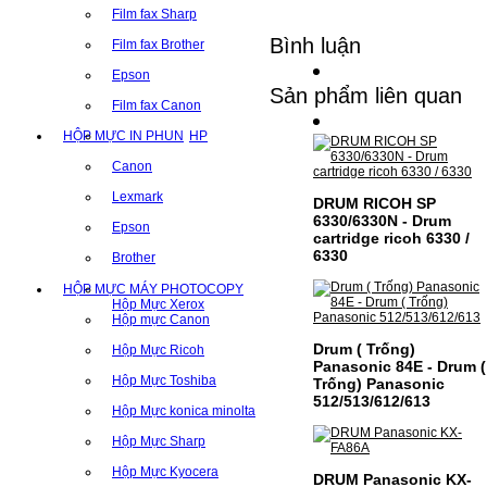
Film fax Sharp
Bình luận
Film fax Brother
Epson
Sản phẩm liên quan
Film fax Canon
HỘP MỰC IN PHUN
HP
Canon
Lexmark
DRUM RICOH SP
6330/6330N - Drum
Epson
cartridge ricoh 6330 /
6330
Brother
HỘP MỰC MÁY PHOTOCOPY
Hộp Mực Xerox
Hộp mực Canon
Drum ( Trống)
Hộp Mực Ricoh
Panasonic 84E - Drum (
Hộp Mực Toshiba
Trống) Panasonic
512/513/612/613
Hộp Mực konica minolta
Hộp Mực Sharp
Hộp Mực Kyocera
DRUM Panasonic KX-