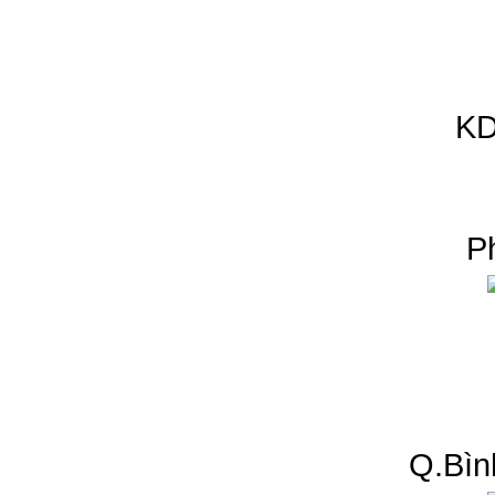
KD
P
Q.Bìn