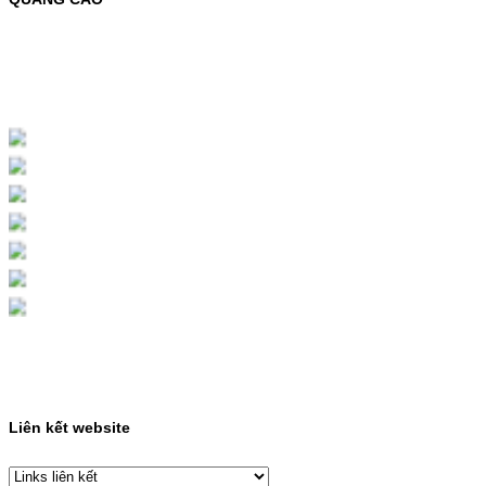
MỰC NẠP MÀU 119A CHO DÒNG MÁY HP
COLOR LASER 150A/178NWMÃ MỰC
NẠP:- 119A/150A- Loại mực: Mực in laser
màuSỬ DỤNG CHO MÁY IN:- HP Color
Laser 150A/178NW- Giá cả…
Giá : 199.000VND
Chọn mua
HỘP MỰC MÀU SAMSUNG
CLT-403S CHO DÒNG MÁY
SL-C435/C436
HỘP MỰC MÀU SAMSUNG CLT-403S CHO
DÒNG MÁY SL-C435/C436MÃ HỘP MỰC:-
Samsung CLT-403S- Loại mực: Mực in laser
màuSỬ DỤNG CHO MÁY IN:- Samsung SL-
C435 C436 C485 SL-485FW SL-486
486FW-…
Giá : 599.000VND
Chọn mua
Liên kết website
HỘP MỰC HP 110A