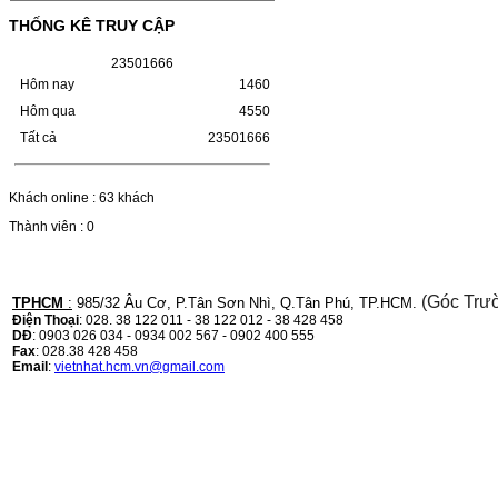
(W1110A) CHO DÒNG MÁY
LBP 243/MF 461DW
THỐNG KÊ TRUY CẬP
HỘP MỰC HP 110A (W1110A) CHO DÒNG
2
3
5
0
1
6
6
6
MÁY LBP 243/MF 461DWMÃ HỘP MỰC:-
Hôm nay
1460
Hộp mực HP 110A (W1110A)- Loại mực:
Mực in laser trắng đenSỬ DỤNG CHO MÁY
Hôm qua
4550
IN:- HP…
Tất cả
23501666
Giá : 249.000VND
Chọn mua
Khách online : 63 khách
Thành viên : 0
HỘP MỰC CANON CRG-070
CHO DÒNG MÁY LBP
243/MF 461DW
(Góc Trư
TPHCM
:
985/32 Âu Cơ, P.Tân Sơn Nhì, Q.Tân Phú, TP.HCM.
Điện Thoại
: 028. 38 122 011 - 38 122 012 - 38 428 458
HỘP MỰC CANON CRG-070 CHO DÒNG
DĐ
: 0903 026 034 - 0934 002 567 - 0902 400 555
MÁY LBP 243/MF 461DW MÃ HỘP MỰC:–
Fax
: 028.38 428 458
Hộp mực Canon CRG-070– Loại mực: Mực
Email
:
vietnhat.hcm.vn@gmail.com
in laser trắng đenSỬ DỤNG CHO MÁY IN:–
Canon i-SENSYS…
Giá : 799.000VND
Chọn mua