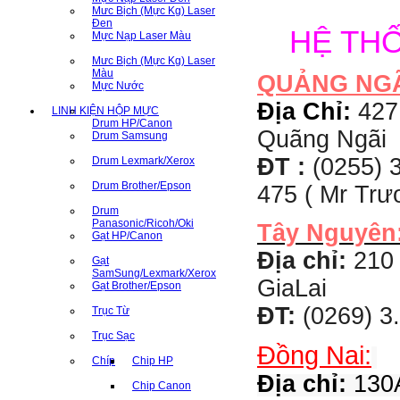
Mưc Bịch (Mực Kg) Laser
Đen
HỆ TH
Mực Nạp Laser Màu
Mưc Bịch (Mực Kg) Laser
Màu
QUẢNG NG
Mực Nước
Địa Chỉ:
427
LINH KIỆN HỘP MỰC
Drum HP/Canon
Quãng Ngãi
Drum Samsung
ĐT :
(0255) 3
Drum Lexmark/Xerox
Drum Brother/Epson
475 ( Mr Tr
Drum
Panasonic/Ricoh/Oki
Tây Nguyên
Gạt HP/Canon
Địa chỉ:
210 
Gạt
SamSung/Lexmark/Xerox
GiaLai
Gạt Brother/Epson
ĐT:
(0269) 3
Trục Từ
Trục Sạc
Đồng Nai:
Chíp
Chip HP
Địa chỉ:
130A
Chip Canon