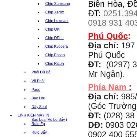
Biên Hòa, Đ
Chip Samsung
ĐT:
0251.394
Chip Xerox
0918 931 403
Chip Lexmark
Chip OKI
Phú Quốc
:
Chip DELL
Địa chỉ:
197 
Chip Kyocera
Phú Quốc
Chip Epson
ĐT:
(0297) 3
Chip Ricoh
Mr Ngân).
Phôi Đủ Bộ
Võ Phôi
Phía Nam
:
Pass
Địa chỉ:
985
Bao Hơi
(Góc Trường
Dây Seal
ĐT:
(028) 38 
LINH KIỆN MÁY IN
Bao Lụa (Võ Lô Sấy )
DĐ:
0903 02
Rulo Ép
0902 400 555
Rulo Sấy