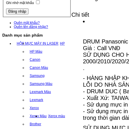
Ghi nhớ mật khẩu
Chi tiết
Quên mật khẩu?
Quên tên đăng nhập?
Danh mục sản phẩm
DRUM Panasonic
HỘP MỰC MÁY IN LASER
HP
Giá : Call VNĐ
HP Màu
SỬ DỤNG CHO H
Canon
2000/2010/2020/
.
Canon Màu
Samsung
- HÀNG NHẬP KH
LỖI DO NHÀ SẢN
Samsung Màu
- DRUM DUC ( Ba
Lexmark Màu
- Xuất Xứ: TAIW
Lexmark
- Sử dụng mực in
Xerox
- Sử dụng mực i
Xerox Màu
Xerox màu
trong thời gian dài
Brother
SỬ DỤNG MỰC I