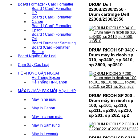
DRUM Dell
Board Formatter - Card Formatter
Board ( Card) Formatter
2230d/2330/2350 -
HP
Drum cartridge Dell
Board ( Card) Formatter
2230d/2330/2350
Canon
Board ( Card) Formatter
Epson
Board ( Card) Formatter
Oki
Board Formatter Samsung
Board (Card)Formatter
DRUM RICOH SP 3410 -
Brother
Drum máy in ricoh sp
Board Nguồn Các Loại
310, sp3400, sp 3410,
sp 3500, sp3510
Cụm Sấy Các Loại
HỆ THỐNG GẮN NGOÀI
Hệ Thống Epson
Hệ Thống HP-Canon
MÁY IN / MÁY FAX MỚI
Máy In HP
DRUM RICOH SP 200 -
Máy in hp màu
Drum máy in ricoh sp
100, sp101, sp110,
Máy In Canon
sp111, sp200, sp210,
sp 201, sp 202, sp2
Máy in canon màu
Máy In Samsung
Máy In Lexmark
DRUM RICOH SP C310