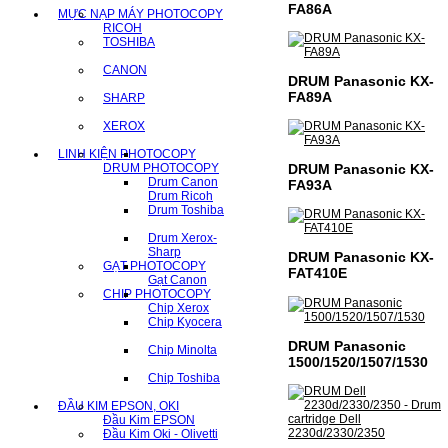
FA86A
MỰC NẠP MÁY PHOTOCOPY
RICOH
TOSHIBA
CANON
DRUM Panasonic KX-
FA89A
SHARP
XEROX
LINH KIỆN PHOTOCOPY
DRUM PHOTOCOPY
DRUM Panasonic KX-
Drum Canon
FA93A
Drum Ricoh
Drum Toshiba
Drum Xerox-
Sharp
DRUM Panasonic KX-
GẠT PHOTOCOPY
FAT410E
Gạt Canon
CHIP PHOTOCOPY
Chip Xerox
Chip Kyocera
DRUM Panasonic
Chip Minolta
1500/1520/1507/1530
Chip Toshiba
ĐẦU KIM EPSON, OKI
Đầu Kim EPSON
Đầu Kim Oki - Olivetti