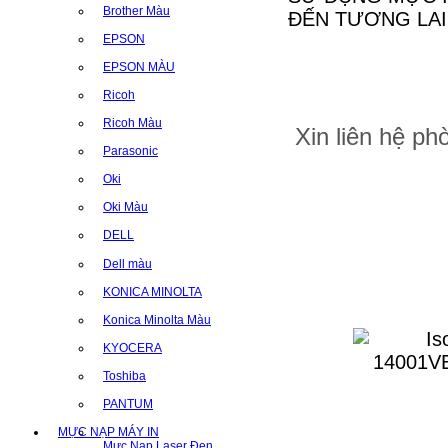
Brother Màu
ĐẾN TƯƠNG LAI
EPSON
EPSON MÀU
Ricoh
Ricoh Màu
Xin liên hệ p
Parasonic
Oki
Oki Màu
DELL
Dell màu
KONICA MINOLTA
Konica Minolta Màu
KYOCERA
Toshiba
PANTUM
MỰC NẠP MÁY IN
Mực Nạp Laser Đen