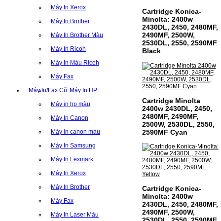
Máy In Xerox
Cartridge Konica-
Minolta: 2400w
Máy In Brother
2430DL, 2450, 2480MF,
2490MF, 2500W,
Máy In Brother Màu
2530DL, 2550, 2590MF
Máy In Ricoh
Black
Máy In Màu Ricoh
Máy Fax
Máy In/Fax Cũ
Máy In HP
Cartridge Minolta
Máy in hp màu
2400w 2430DL, 2450,
2480MF, 2490MF,
Máy In Canon
2500W, 2530DL, 2550,
2590MF Cyan
Máy in canon màu
Máy In Samsung
Máy In Lexmark
Máy In Xerox
Máy In Brother
Cartridge Konica-
Minolta: 2400w
Máy Fax
2430DL, 2450, 2480MF,
2490MF, 2500W,
Máy In Laser Màu
2530DL, 2550, 2590MF