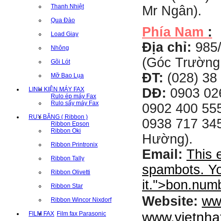
Thanh Nhiệt
Mr Ngân).
Qua Đào
Phía Nam
:
Load Giay
Địa chỉ:
985
Nhông
(Góc Trường
Gõi Lót
ĐT:
(028) 38 
Mỡ Bao Lụa
LINH KIỆN MÁY FAX
DĐ:
0903 02
Rulo ép máy Fax
Rulo sấy máy Fax
0902 400 555
RUY BĂNG ( Ribbon )
0938 717 345
Ribbon Epson
Ribbon Oki
Hường).
Ribbon Printronix
Email:
This 
Ribbon Tally
spambots. Yo
Ribbon Olivetti
it.
">
bon.num
Ribbon Star
ww
Website:
Ribbon Wincor Nixdorf
www.vietnha
FILM FAX
Film fax Parasonic