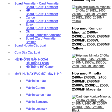
Board Formatter - Card Formatter
Board ( Card) Formatter
HP
Board ( Card) Formatter
Canon
Board ( Card) Formatter
Epson
Board ( Card) Formatter
Hộp mực Konica-
Oki
Minolta: 2400w
Board Formatter Samsung
2430DL, 2450, 2480MF,
Board (Card)Formatter
2490MF, 2500W,
Brother
2530DL, 2550, 2590MF
Board Nguồn Các Loại
Yellow
Cụm Sấy Các Loại
HỆ THỐNG GẮN NGOÀI
Hệ Thống Epson
Hệ Thống HP-Canon
Hộp mực Minolta
MÁY IN / MÁY FAX MỚI
Máy In HP
2400w 2430DL, 2450,
Máy in hp màu
2480MF, 2490MF,
2500W, 2530DL, 2550,
Máy In Canon
2590MF Magenta
Máy in canon màu
Máy In Samsung
Máy In Lexmark