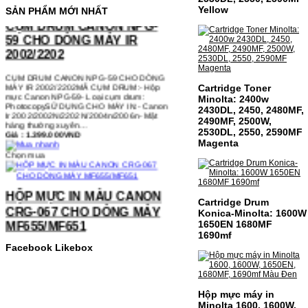
CỤM DRUM CANON NPG-
Yellow
SẢN PHẨM MỚI NHẤT
59 CHO DÒNG MÁY IR
2002/2202
CỤM DRUM CANON NPG-59 CHO DÒNG
MÁY IR 2002/2202MÃ CỤM DRUM:- Hộp
mực Canon NPG-59- Loại cụm drum:
PhotocopySỬ DỤNG CHO MÁY IN:- Canon
Cartridge Toner
Ir 2002/2002N/2202N/2004n/2006n- Mặt
Minolta: 2400w
hàng thường xuyên…
2430DL, 2450, 2480MF,
Giá : 1.399.000VND
2490MF, 2500W,
2530DL, 2550, 2590MF
Chọn mua
Magenta
HỘP MỰC IN MÀU CANON
CRG-067 CHO DÒNG MÁY
MF655/MF651
Cartridge Drum
Konica-Minolta: 1600W
1650EN 1680MF
HỘP MỰC IN MÀU CANON CRG-067 CHO
1690mf
DÒNG MÁY MF655/MF651MÃ HỘP MỰC:-
Canon CRG-067- Loại mực: Mực in laser
Facebook Likebox
màuSỬ DỤNG CHO MÁY IN:- Canon LBP
631CW/633CDW/MF657CDW- Giá cả
thường…
Giá : 799.000VND
Hộp mực máy in
Chọn mua
Minolta 1600, 1600W,