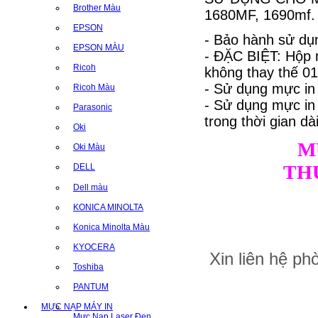
Brother Màu
1680MF, 1690mf.
EPSON
- Bảo hành sử dụn
EPSON MÀU
- ĐẶC BIỆT: Hộp 
Ricoh
không thay thế 01 
- Sử dụng mực in
Ricoh Màu
- Sử dụng mực i
Parasonic
trong thời gian dài
Oki
M
Oki Màu
TH
DELL
Dell màu
KONICA MINOLTA
Konica Minolta Màu
KYOCERA
Xin liên hệ p
Toshiba
PANTUM
MỰC NẠP MÁY IN
Mực Nạp Laser Đen