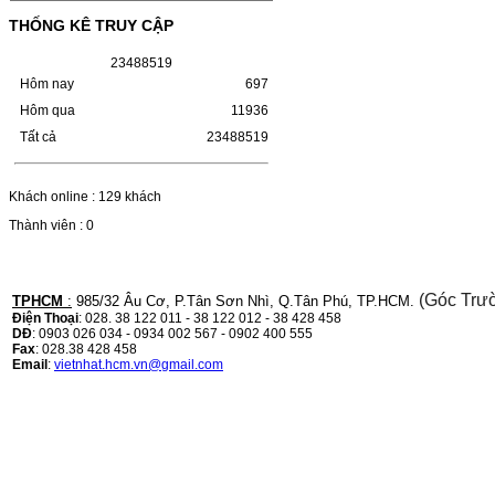
Mực in laser trắng đenSỬ DỤNG CHO MÁY
IN:- HP…
THỐNG KÊ TRUY CẬP
Giá : 249.000VND
2
3
4
8
8
5
1
9
Chọn mua
Hôm nay
697
Hôm qua
11936
HỘP MỰC CANON CRG-070
Tất cả
23488519
CHO DÒNG MÁY LBP
243/MF 461DW
Khách online : 129 khách
HỘP MỰC CANON CRG-070 CHO DÒNG
Thành viên : 0
MÁY LBP 243/MF 461DW MÃ HỘP MỰC:–
Hộp mực Canon CRG-070– Loại mực: Mực
in laser trắng đenSỬ DỤNG CHO MÁY IN:–
Canon i-SENSYS…
Giá : 799.000VND
(Góc Trư
TPHCM
:
985/32 Âu Cơ, P.Tân Sơn Nhì, Q.Tân Phú, TP.HCM.
Điện Thoại
: 028. 38 122 011 - 38 122 012 - 38 428 458
Chọn mua
DĐ
: 0903 026 034 - 0934 002 567 - 0902 400 555
Fax
: 028.38 428 458
Email
:
vietnhat.hcm.vn@gmail.com
HỘP MỰC TK-1158 CHO
MÁY IN KYOCERA
M2135DN/M2635DN
HỘP MỰC TK-1158 CHO MÁY IN