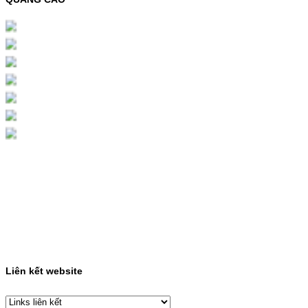
Chọn mua
HỘP MỰC MÀU SAMSUNG
CLT-403S CHO DÒNG MÁY
SL-C435/C436
HỘP MỰC MÀU SAMSUNG CLT-403S CHO
DÒNG MÁY SL-C435/C436MÃ HỘP MỰC:-
Samsung CLT-403S- Loại mực: Mực in laser
màuSỬ DỤNG CHO MÁY IN:- Samsung SL-
C435 C436 C485 SL-485FW SL-486
486FW-…
Giá : 599.000VND
Chọn mua
HỘP MỰC HP 110A
(W1110A) CHO DÒNG MÁY
LBP 243/MF 461DW
Liên kết website
HỘP MỰC HP 110A (W1110A) CHO DÒNG
MÁY LBP 243/MF 461DWMÃ HỘP MỰC:-
Hộp mực HP 110A (W1110A)- Loại mực: