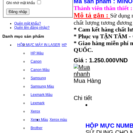
Mã sản phẩm : MINO
Ghi nhớ mật khẩu
Thành viên thân thiết
Mô tả gắn :
Sử dụng 
chất lượng tương đương 
Quên mật khẩu?
Quên tên đăng nhập?
* Cam kết hàng chất l
* Phục vụ TẬN TÂM
Danh mục sản phẩm
* Giao hàng miễn ph
HỘP MỰC MÁY IN LASER
HP
QUỐC.
HP Màu
Giá : 1.250.000VND
Canon
Canon Màu
Samsung
Mua Hàng
Samsung Màu
Lexmark Màu
Chi tiết
Lexmark
Xerox
Xerox Màu
Xerox màu
HỘP MỰC NUMBE
Brother
SỬ DỤNG CHO MÁY