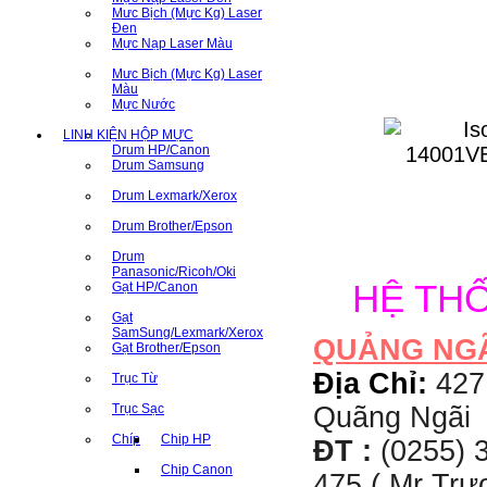
Mưc Bịch (Mực Kg) Laser
Đen
Mực Nạp Laser Màu
Mưc Bịch (Mực Kg) Laser
Màu
Mực Nước
LINH KIỆN HỘP MỰC
Drum HP/Canon
Drum Samsung
Drum Lexmark/Xerox
Drum Brother/Epson
Drum
Panasonic/Ricoh/Oki
HỆ TH
Gạt HP/Canon
Gạt
SamSung/Lexmark/Xerox
QUẢNG NG
Gạt Brother/Epson
Địa Chỉ:
427
Trục Từ
Trục Sạc
Quãng Ngãi
Chíp
Chip HP
ĐT :
(0255) 3
Chip Canon
475 ( Mr Tr