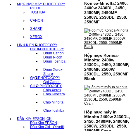
Konica-Minolta: 2400,
MỰC NẠP MÁY PHOTOCOPY
2400w 2430DL, 2450,
RICOH
TOSHIBA
2480MF, 2490MF,
2500W, 2530DL, 2550,
CANON
2590MF
SHARP
XEROX
LINH KIỆN PHOTOCOPY
DRUM PHOTOCOPY
Drum Canon
Hộp mực Konica-
Drum Ricoh
Minolta: 2400w
Drum Toshiba
2430DL, 2450, 2480MF,
2490MF, 2500W,
Drum Xerox-
Sharp
2530DL, 2550, 2590MF
GẠT PHOTOCOPY
Black
Gạt Canon
CHIP PHOTOCOPY
Chip Xerox
Chip Kyocera
Chip Minolta
Chip Toshiba
Hộp mực máy in
Minolta 2400w 2430DL,
ĐẦU KIM EPSON, OKI
2450, 2480MF, 2490MF,
Đầu Kim EPSON
2500W, 2530DL, 2550,
Đầu Kim Oki - Olivetti
2590MF Cyan