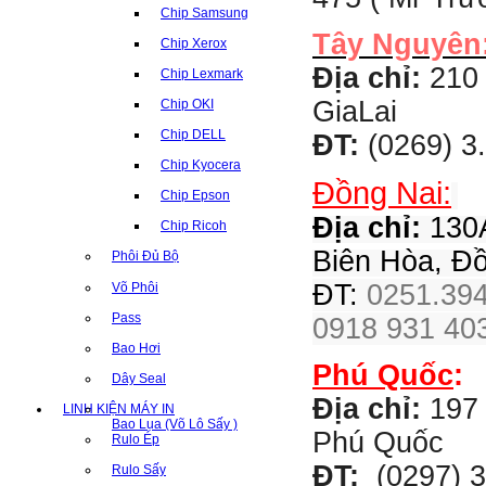
Chip Samsung
Tây Nguyên
Chip Xerox
Địa chỉ:
210 
Chip Lexmark
GiaLai
Chip OKI
Chip DELL
ĐT:
(0269) 3
Chip Kyocera
Đồng Nai:
Chip Epson
Địa chỉ:
130A
Chip Ricoh
Biên Hòa, Đ
Phôi Đủ Bộ
ĐT:
0251.394
Võ Phôi
Pass
0918 931 403
Bao Hơi
Phú Quốc
:
Dây Seal
Địa chỉ:
197 
LINH KIỆN MÁY IN
Bao Lụa (Võ Lô Sấy )
Phú Quốc
Rulo Ép
ĐT:
(0297) 3
Rulo Sấy