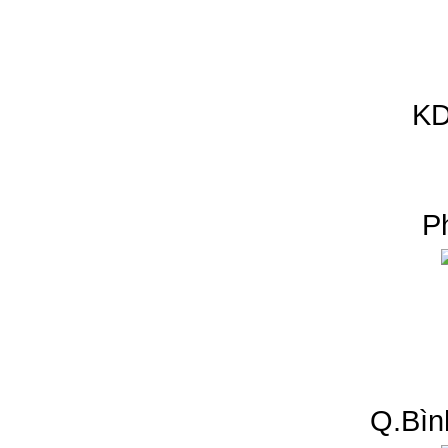
KD
P
Q.Bìn