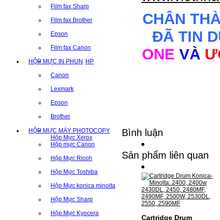
Film fax Sharp
CHÂN TH
Film fax Brother
ĐÃ TIN 
Epson
Film fax Canon
ONE
VÀ
Ư
HỘP MỰC IN PHUN
HP
Canon
Lexmark
Epson
Brother
HỘP MỰC MÁY PHOTOCOPY
Bình luận
Hộp Mực Xerox
Hộp mực Canon
Sản phẩm liên quan
Hộp Mực Ricoh
Hộp Mực Toshiba
Hộp Mực konica minolta
Hộp Mực Sharp
Hộp Mực Kyocera
Cartridge Drum