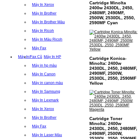
Cartridge Minolta
Máy In Xerox
2400w 2430DL, 2450,
2480MF, 2490MF,
Máy In Brother
2500W, 2530DL, 2550,
Máy In Brother Màu
2590MF Cyan
Máy In Ricoh
Máy In Màu Ricoh
Máy Fax
Máy In/Fax Cũ
Máy In HP
Cartridge Konica-
Minolta: 2400w
Máy in hp màu
2430DL, 2450, 2480MF,
2490MF, 2500W,
Máy In Canon
2530DL, 2550, 2590MF
Yellow
Máy in canon màu
Máy In Samsung
Máy In Lexmark
Máy In Xerox
Máy In Brother
Cartridge Toner
Minolta: 2400w
Máy Fax
2430DL, 2450, 2480MF,
2490MF, 2500W,
Máy In Laser Màu
2530DL, 2550, 2590MF