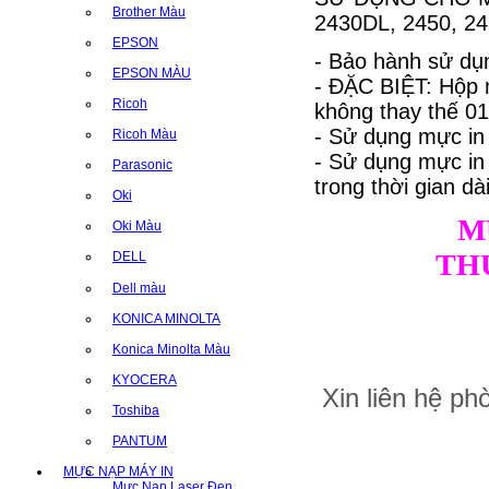
Brother Màu
2430DL, 2450, 2
EPSON
- Bảo hành sử dụn
EPSON MÀU
- ĐẶC BIỆT: Hộp 
Ricoh
không thay thế 01 
- Sử dụng mực in
Ricoh Màu
- Sử dụng mực i
Parasonic
trong thời gian dài
Oki
M
Oki Màu
TH
DELL
Dell màu
KONICA MINOLTA
Konica Minolta Màu
KYOCERA
Xin liên hệ p
Toshiba
PANTUM
MỰC NẠP MÁY IN
Mực Nạp Laser Đen