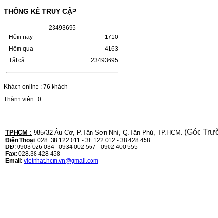
(W1110A) CHO DÒNG MÁY
THỐNG KÊ TRUY CẬP
LBP 243/MF 461DW
2
3
4
9
3
6
9
5
HỘP MỰC HP 110A (W1110A) CHO DÒNG
Hôm nay
1710
MÁY LBP 243/MF 461DWMÃ HỘP MỰC:-
Hộp mực HP 110A (W1110A)- Loại mực:
Hôm qua
4163
Mực in laser trắng đenSỬ DỤNG CHO MÁY
IN:- HP…
Tất cả
23493695
Giá : 249.000VND
Chọn mua
Khách online : 76 khách
Thành viên : 0
HỘP MỰC CANON CRG-070
CHO DÒNG MÁY LBP
243/MF 461DW
(Góc Trư
TPHCM
:
985/32 Âu Cơ, P.Tân Sơn Nhì, Q.Tân Phú, TP.HCM.
Điện Thoại
: 028. 38 122 011 - 38 122 012 - 38 428 458
HỘP MỰC CANON CRG-070 CHO DÒNG
DĐ
: 0903 026 034 - 0934 002 567 - 0902 400 555
MÁY LBP 243/MF 461DW MÃ HỘP MỰC:–
Fax
: 028.38 428 458
Hộp mực Canon CRG-070– Loại mực: Mực
Email
:
vietnhat.hcm.vn@gmail.com
in laser trắng đenSỬ DỤNG CHO MÁY IN:–
Canon i-SENSYS…
Giá : 799.000VND
Chọn mua