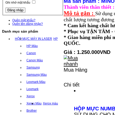
Mã sản phẩm : MINO
Ghi nhớ mật khẩu
Thành viên thân thiết
Mô tả gắn :
Sử dụng 
chất lượng tương đương 
Quên mật khẩu?
Quên tên đăng nhập?
* Cam kết hàng chất l
* Phục vụ TẬN TÂM
Danh mục sản phẩm
* Giao hàng miễn ph
HỘP MỰC MÁY IN LASER
HP
QUỐC.
HP Màu
Giá : 1.250.000VND
Canon
Canon Màu
Samsung
Mua Hàng
Samsung Màu
Lexmark Màu
Chi tiết
Lexmark
Xerox
Xerox Màu
Xerox màu
HỘP MỰC NUMBE
Brother
SỬ DỤNG CHO MÁY