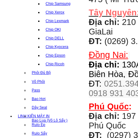
Chip Samsung
Tây Nguyên
Chip Xerox
Địa chỉ:
210 
Chip Lexmark
GiaLai
Chip OKI
Chip DELL
ĐT:
(0269) 3
Chip Kyocera
Đồng Nai:
Chip Epson
Địa chỉ:
130A
Chip Ricoh
Biên Hòa, Đ
Phôi Đủ Bộ
ĐT:
0251.394
Võ Phôi
Pass
0918 931 403
Bao Hơi
Phú Quốc
:
Dây Seal
Địa chỉ:
197 
LINH KIỆN MÁY IN
Bao Lụa (Võ Lô Sấy )
Phú Quốc
Rulo Ép
ĐT:
(0297) 3
Rulo Sấy