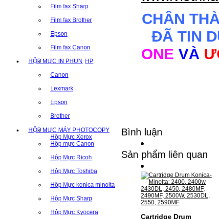
Film fax Sharp
CHÂN TH
Film fax Brother
ĐÃ TIN 
Epson
Film fax Canon
ONE
VÀ
Ư
HỘP MỰC IN PHUN
HP
Canon
Lexmark
Epson
Brother
HỘP MỰC MÁY PHOTOCOPY
Bình luận
Hộp Mực Xerox
Hộp mực Canon
Sản phẩm liên quan
Hộp Mực Ricoh
Hộp Mực Toshiba
Hộp Mực konica minolta
Hộp Mực Sharp
Hộp Mực Kyocera
Cartridge Drum