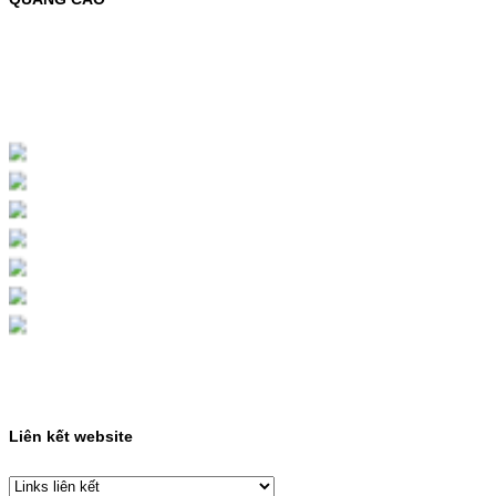
MỰC NẠP MÀU 119A CHO DÒNG MÁY HP
COLOR LASER 150A/178NWMÃ MỰC
NẠP:- 119A/150A- Loại mực: Mực in laser
màuSỬ DỤNG CHO MÁY IN:- HP Color
Laser 150A/178NW- Giá cả…
Giá : 199.000VND
Chọn mua
HỘP MỰC MÀU SAMSUNG
CLT-403S CHO DÒNG MÁY
SL-C435/C436
HỘP MỰC MÀU SAMSUNG CLT-403S CHO
DÒNG MÁY SL-C435/C436MÃ HỘP MỰC:-
Samsung CLT-403S- Loại mực: Mực in laser
màuSỬ DỤNG CHO MÁY IN:- Samsung SL-
C435 C436 C485 SL-485FW SL-486
486FW-…
Giá : 599.000VND
Chọn mua
Liên kết website
HỘP MỰC HP 110A