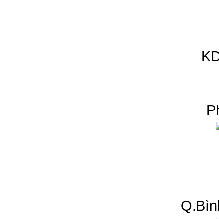
KD
P
Q.Bìn