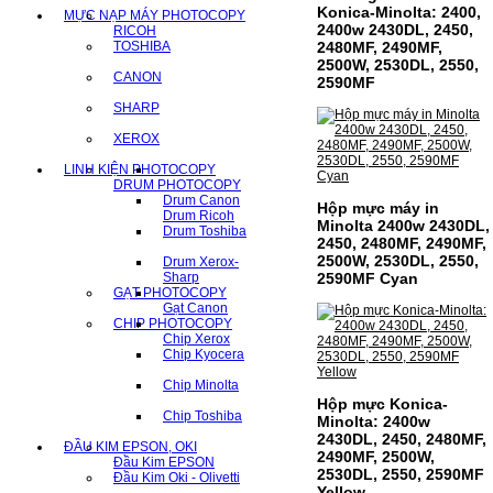
Konica-Minolta: 2400,
MỰC NẠP MÁY PHOTOCOPY
2400w 2430DL, 2450,
RICOH
TOSHIBA
2480MF, 2490MF,
2500W, 2530DL, 2550,
CANON
2590MF
SHARP
XEROX
LINH KIỆN PHOTOCOPY
DRUM PHOTOCOPY
Drum Canon
Hộp mực máy in
Drum Ricoh
Minolta 2400w 2430DL,
Drum Toshiba
2450, 2480MF, 2490MF,
2500W, 2530DL, 2550,
Drum Xerox-
Sharp
2590MF Cyan
GẠT PHOTOCOPY
Gạt Canon
CHIP PHOTOCOPY
Chip Xerox
Chip Kyocera
Chip Minolta
Hộp mực Konica-
Chip Toshiba
Minolta: 2400w
2430DL, 2450, 2480MF,
ĐẦU KIM EPSON, OKI
2490MF, 2500W,
Đầu Kim EPSON
2530DL, 2550, 2590MF
Đầu Kim Oki - Olivetti
Yellow