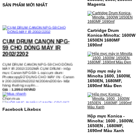
Magenta
SẢN PHẨM MỚI NHẤT
Cartridge Drum
CỤM DRUM CANON NPG-
Konica-Minolta: 1600W
59 CHO DÒNG MÁY IR
1650EN 1680MF
2002/2202
1690mf
CỤM DRUM CANON NPG-59 CHO DÒNG
MÁY IR 2002/2202MÃ CỤM DRUM:- Hộp
mực Canon NPG-59- Loại cụm drum:
PhotocopySỬ DỤNG CHO MÁY IN:- Canon
Hộp mực máy in
Ir 2002/2002N/2202N/2004n/2006n- Mặt
hàng thường xuyên…
Minolta 1600, 1600W,
Giá : 1.399.000VND
1650EN, 1680MF,
1690mf Màu Đen
Chọn mua
HỘP MỰC IN MÀU CANON
Facebook Likebox
CRG-067 CHO DÒNG MÁY
Hộp mực Konica -
MF655/MF651
Minolta: 1600 , 1600W,
1650EN , 1680MF,
HỘP MỰC IN MÀU CANON CRG-067 CHO
1690mf Màu Xanh
DÒNG MÁY MF655/MF651MÃ HỘP MỰC:-