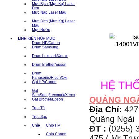
Mưc Bịch (Mực Kg) Laser
Đen
Mực Nạp Laser Màu
Mưc Bịch (Mực Kg) Laser
Màu
Mực Nước
LINH KIỆN HỘP MỰC
Drum HP/Canon
Drum Samsung
Drum Lexmark/Xerox
Drum Brother/Epson
Drum
Panasonic/Ricoh/Oki
HỆ TH
Gạt HP/Canon
Gạt
SamSung/Lexmark/Xerox
QUẢNG NG
Gạt Brother/Epson
Địa Chỉ:
427
Trục Từ
Trục Sạc
Quãng Ngãi
Chíp
Chip HP
ĐT :
(0255) 3
Chip Canon
475 ( Mr Tr