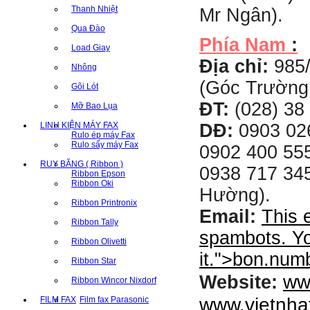
Thanh Nhiệt
Mr Ngân).
Qua Đào
Phía Nam
:
Load Giay
Địa chỉ:
985
Nhông
(Góc Trường
Gõi Lót
ĐT:
(028) 38 
Mỡ Bao Lụa
LINH KIỆN MÁY FAX
DĐ:
0903 02
Rulo ép máy Fax
Rulo sấy máy Fax
0902 400 555
RUY BĂNG ( Ribbon )
0938 717 345
Ribbon Epson
Ribbon Oki
Hường).
Ribbon Printronix
Email:
This 
Ribbon Tally
spambots. Yo
Ribbon Olivetti
it.
">
bon.num
Ribbon Star
ww
Website:
Ribbon Wincor Nixdorf
www.vietnha
FILM FAX
Film fax Parasonic