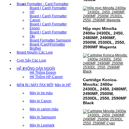
Board Formatter - Card Formatter
Board ( Card) Formatter
HP
Board ( Card) Formatter
Canon
Board ( Card) Formatter
Epson
Hộp mực Minolta
Board ( Card) Formatter
2400w 2430DL, 2450,
Oki
2480MF, 2490MF,
Board Formatter Samsung
2500W, 2530DL, 2550,
Board (Card)Formatter
2590MF Magenta
Brother
Board Nguồn Các Loại
Cụm Sấy Các Loại
HỆ THỐNG GẮN NGOÀI
Hệ Thống Epson
Hệ Thống HP-Canon
Cartridge Konica-
Minolta: 2400w
MÁY IN / MÁY FAX MỚI
Máy In HP
2430DL, 2450, 2480MF,
Máy in hp màu
2490MF, 2500W,
2530DL, 2550, 2590MF
Máy In Canon
Black
Máy in canon màu
Máy In Samsung
Máy In Lexmark