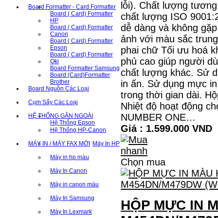
lỗi). Chất lượng tươn
Board Formatter - Card Formatter
Board ( Card) Formatter
chất lượng ISO 9001:
HP
dễ dàng và không gặp 
Board ( Card) Formatter
Canon
ảnh với màu sắc trung 
Board ( Card) Formatter
Epson
phai chữ Tối ưu hoá kh
Board ( Card) Formatter
phủ cao giúp người dù
Oki
Board Formatter Samsung
chất lượng khác. Sử 
Board (Card)Formatter
in ấn. Sử dụng mực i
Brother
Board Nguồn Các Loại
trong thời gian dài. 
Cụm Sấy Các Loại
Nhiệt độ hoạt động c
NUMBER ONE…
HỆ THỐNG GẮN NGOÀI
Hệ Thống Epson
Giá : 1.599.000 VND
Hệ Thống HP-Canon
MÁY IN / MÁY FAX MỚI
Máy In HP
Máy in hp màu
Chọn mua
Máy In Canon
Máy in canon màu
Máy In Samsung
HỘP MỰC IN 
Máy In Lexmark