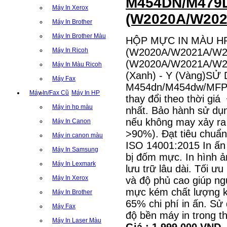
M454DN/M479
Máy In Xerox
(W2020A/W202
Máy In Brother
Máy In Brother Màu
HỘP MỰC IN MÀU H
Máy In Ricoh
(W2020A/W2021A/W2
(W2020A/W2021A/W202
Máy In Màu Ricoh
(Xanh) - Y (Vàng)SỬ
Máy Fax
M454dn/M454dw/MFP 
Máy In/Fax Cũ
Máy In HP
thay đổi theo thời gi
Máy in hp màu
nhất. Bảo hành sử dụ
nếu không may xảy ra 
Máy In Canon
>90%). Đạt tiêu chuẩn
Máy in canon màu
ISO 14001:2015 In ấn
Máy In Samsung
bị đốm mực. In hình ả
Máy In Lexmark
lưu trữ lâu dài. Tối ư
Máy In Xerox
và độ phủ cao giúp ngư
mực kém chất lượng 
Máy In Brother
65% chi phí in ấn. S
Máy Fax
độ bền máy in trong 
Máy In Laser Màu
Giá : 1.999.000 VND