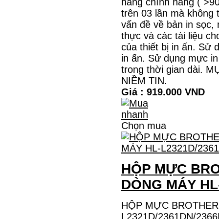
hàng chính hãng ( >
trên 03 lần mà không 
vấn đề về bản in sọc,
thực và các tài liệu c
của thiết bị in ấn. S
in ấn. Sử dụng mực i
trong thời gian dà
NIỀM TIN.
Giá : 919.000 VND
Chọn mua
HỘP MỰC BRO
DÒNG MÁY HL
HỘP MỰC BROTHER 
L2321D/2361DN/2366