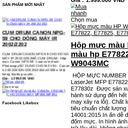
SẢN PHẨM MỚI NHẤT
Chọn mua
CỤM DRUM CANON NPG-
59 CHO DÒNG MÁY IR
2002/2202
Hộp mực màu 
CỤM DRUM CANON NPG-59 CHO DÒNG
MÁY IR 2002/2202MÃ CỤM DRUM:- Hộp
màu hp E77822
mực Canon NPG-59- Loại cụm drum:
PhotocopySỬ DỤNG CHO MÁY IN:- Canon
W9043MC
Ir 2002/2002N/2202N/2004n/2006n- Mặt
hàng thường xuyên…
Giá : 1.399.000 VND
HỘP MỰC NUMBER O
Chọn mua
LaserJet MFP E77822
E77830z Được sản xuấ
hành sử dụng đến hết
HỘP MỰC IN MÀU CANON
may xảy ra lỗi). Chất
CRG-067 CHO DÒNG MÁY
Facebook Likebox
MF655/MF651
tiêu chuẩn chất lượng
14001:2015 In ấn dễ d
HỘP MỰC IN MÀU CANON CRG-067 CHO
đốm mực. In hình ảnh 
DÒNG MÁY MF655/MF651MÃ HỘP MỰC:-
Canon CRG-067- Loại mực: Mực in laser
trữ lâu dài, không pha