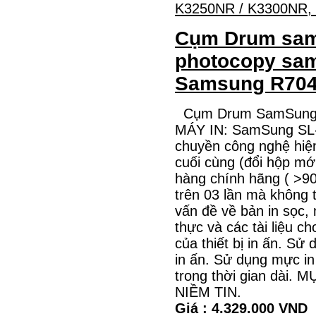
Cụm Drum sam
photocopy sa
Samsung R70
Cụm Drum SamSung 
MÁY IN: SamSung SL-
chuyền công nghệ hiệ
cuối cùng (đổi hộp mớ
hàng chính hãng ( >
trên 03 lần mà không 
vấn đề về bản in sọc,
thực và các tài liệu c
của thiết bị in ấn. S
in ấn. Sử dụng mực i
trong thời gian dà
NIỀM TIN.
Giá : 4.329.000 VND