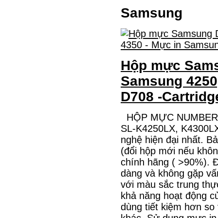
Samsung
Hộp mực Sams
Samsung 4250,
D708 -Cartrid
HỘP MỰC NUMBER O
SL-K4250LX, K4300LX
nghệ hiện đại nhất. B
(đổi hộp mới nếu khôn
chính hãng ( >90%). Đ
dàng và không gặp vấn
với màu sắc trung thực
khả năng hoạt động của
dùng tiết kiệm hơn so
khác. Sử dụng mực in