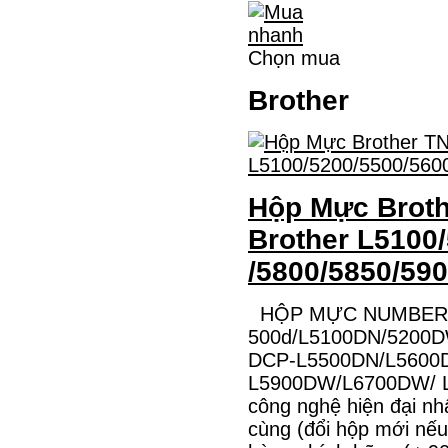
Chọn mua
Brother
Hộp Mực Broth
Brother L5100
/5800/5850/59
HỘP MỰC NUMBER ON
500d/L5100DN/5200
DCP-L5500DN/L5600
L5900DW/L6700DW/ L
công nghệ hiện đại nh
cùng (đổi hộp mới nếu