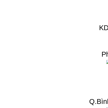
KD
P
Q.Bìn