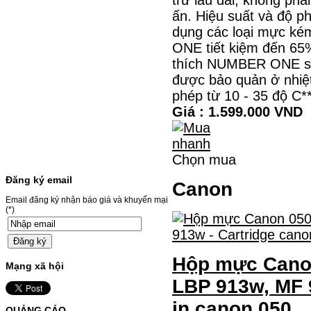
màuSỬ DỤNG CHO MÁY IN:- Canon LBP
631CW/633CDW/MF657CDW- Giá cả
ấn. Hiệu suất và độ ph
thường…
dụng các loại mực k
Giá : 799.000 VND
ONE tiết kiệm đến 65%
Chọn mua
thích NUMBER ONE sẽ 
được bảo quản ở nhiệt
HỘP MỰC BROTHER TN-
phép từ 10 - 35 độ 
240 CHO MÁY IN MFC-
Giá : 1.599.000 VND
9120CN/HL-3040CN
HỘP MỰC BROTHER TN-240 CHO MÁY IN
MFC-9120CN/HL-3040CN MÃ HỘP MỰC:–
Chọn mua
Hộp mực Brother TN-240– Loại mực: BK
(Đen) SỬ DỤNG CHO MÁY IN:– Brother
Đăng ký email
Canon
HL-3040CN/MFC-9120CN– Mặt hàng
thường xuyên thay…
Email đăng ký nhận báo giá và khuyến mại
Giá : 499.000 VND
(*)
Chọn mua
Hộp mực Canon
MỰC NẠP MÀU 119A CHO
Mạng xã hội
DÒNG MÁY HP COLOR
LBP 913w, MF 
LASER 150A/178NW
in canon 050
QUẢNG CÁO