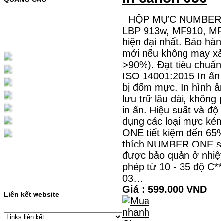
MỰC NẠP MÀU 119A CHO DÒNG MÁY HP
COLOR LASER 150A/178NWMÃ MỰC
HỘP MỰC NUMBER O
NẠP:- 119A/150A- Loại mực: Mực in laser
màuSỬ DỤNG CHO MÁY IN:- HP Color
LBP 913w, MF910, MF
Laser 150A/178NW- Giá cả…
hiện đại nhất. Bảo hà
Giá : 199.000 VND
mới nếu không may xảy
Chọn mua
>90%). Đạt tiêu chuẩn
ISO 14001:2015 In ấn
HỘP MỰC MÀU SAMSUNG
bị đốm mực. In hình ả
CLT-403S CHO DÒNG MÁY
lưu trữ lâu dài, không
SL-C435/C436
in ấn. Hiệu suất và độ
dụng các loại mực k
HỘP MỰC MÀU SAMSUNG CLT-403S CHO
DÒNG MÁY SL-C435/C436MÃ HỘP MỰC:-
ONE tiết kiệm đến 65%
Samsung CLT-403S- Loại mực: Mực in laser
thích NUMBER ONE sẽ 
màuSỬ DỤNG CHO MÁY IN:- Samsung SL-
C435 C436 C485 SL-485FW SL-486
được bảo quản ở nhiệt
486FW-…
Giá : 599.000 VND
phép từ 10 - 35 độ C
03…
Chọn mua
Giá : 599.000 VND
Liên kết website
HỘP MỰC HP 110A
(W1110A) CHO DÒNG MÁY