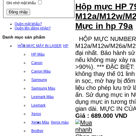
Ghi nhớ mật khẩu
Hộp mực HP 79
M12a/M12w/M26
Mực in hp 79a
Quên mật khẩu?
Quên tên đăng nhập?
Danh mục sản phẩm
HỘP MỰC NUMBER O
M12a/M12w/M26a/M26n
HỘP MỰC MÁY IN LASER
HP
đại nhất. Bảo hành sử
HP Màu
nếu không may xảy ra 
Canon
>90%). *** ĐẶC BIỆT
Canon Màu
không thay thế 01 lin
in sọc, mờ hay bị đốm
Samsung
liệu cho phép lưu trữ 
Samsung Màu
ấn. Sử dụng mực in N
Lexmark Màu
dụng mực in tương th
Lexmark
gian dài. MỰC IN 
Xerox
Giá : 689.000 VND
Xerox Màu
Xerox màu
Brother