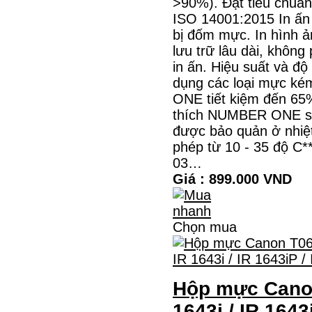
>90%). Đạt tiêu chuẩn
ISO 14001:2015 In ấn
bị đốm mực. In hình ả
lưu trữ lâu dài, không
in ấn. Hiệu suất và độ
dụng các loại mực k
ONE tiết kiệm đến 65%
thích NUMBER ONE sẽ 
được bảo quản ở nhiệt
phép từ 10 - 35 độ C
03…
Giá : 899.000 VND
Chọn mua
Hộp mực Canon
1643i / IR 1643