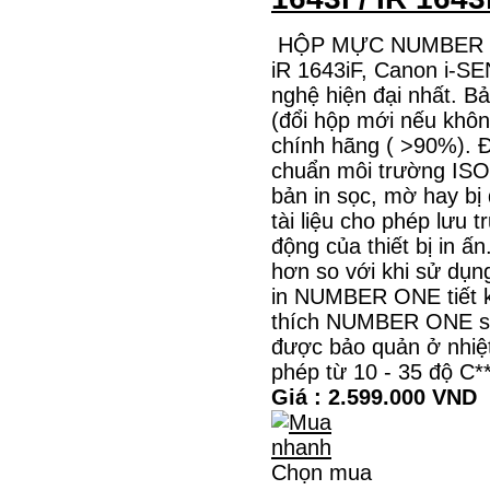
HỘP MỰC NUMBER ON
iR 1643iF, Canon i-S
nghệ hiện đại nhất. B
(đổi hộp mới nếu khôn
chính hãng ( >90%). Đ
chuẩn môi trường ISO
bản in sọc, mờ hay bị
tài liệu cho phép lưu 
động của thiết bị in ấ
hơn so với khi sử dụ
in NUMBER ONE tiết k
thích NUMBER ONE sẽ 
được bảo quản ở nhiệt
phép từ 10 - 35 độ
Giá : 2.599.000 VND
Chọn mua