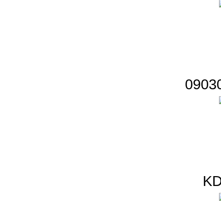
09030
KD