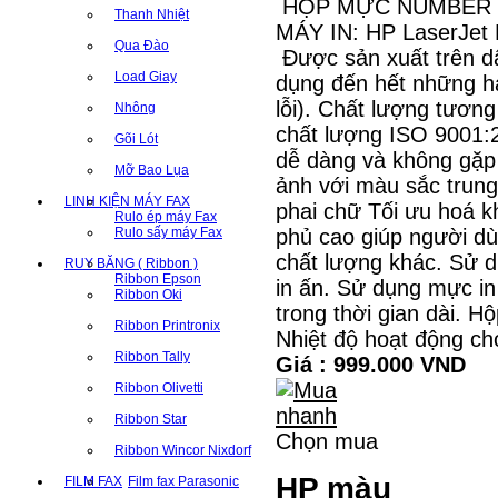
HỘP MỰC NUMBER ON
Thanh Nhiệt
MÁY IN: HP LaserJet 
Qua Đào
Được sản xuất trên d
Load Giay
dụng đến hết những h
lỗi). Chất lượng tươn
Nhông
chất lượng ISO 9001:
Gõi Lót
dễ dàng và không gặp 
Mỡ Bao Lụa
ảnh với màu sắc trung 
LINH KIỆN MÁY FAX
phai chữ Tối ưu hoá kh
Rulo ép máy Fax
Rulo sấy máy Fax
phủ cao giúp người dù
chất lượng khác. Sử 
RUY BĂNG ( Ribbon )
Ribbon Epson
in ấn. Sử dụng mực i
Ribbon Oki
trong thời gian dài. 
Ribbon Printronix
Nhiệt độ hoạt động ch
Ribbon Tally
Giá : 999.000 VND
Ribbon Olivetti
Ribbon Star
Chọn mua
Ribbon Wincor Nixdorf
HP màu
FILM FAX
Film fax Parasonic