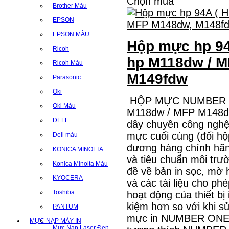
Chọn mua
Brother Màu
EPSON
EPSON MÀU
Hộp mực hp 94
Ricoh
hp M118dw / 
Ricoh Màu
M149fdw
Parasonic
Oki
HỘP MỰC NUMBER ON
Oki Màu
M118dw / MFP M148dw
DELL
dây chuyền công nghệ
mực cuối cùng (đổi hộ
Dell màu
đương hàng chính hãn
KONICA MINOLTA
và tiêu chuẩn môi tr
Konica Minolta Màu
đề về bản in sọc, mờ 
KYOCERA
và các tài liệu cho ph
Toshiba
hoạt động của thiết bị
kiệm hơn so với khi s
PANTUM
mực in NUMBER ONE ti
MỰC NẠP MÁY IN
Mực Nạp Laser Đen