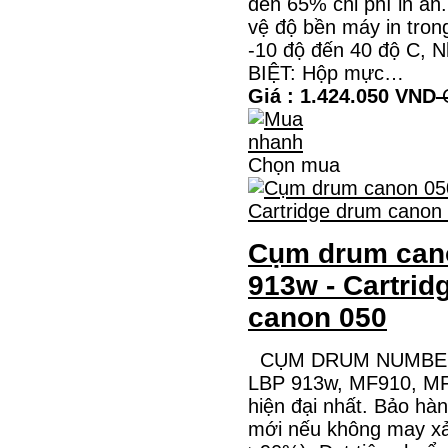
đến 65% chi phí in ấ
MÁY IN KYOCERA
vệ độ bền máy in tron
M2135DN/M2635DN
-10 độ đến 40 độ C, N
HỘP MỰC TK-1158 CHO MÁY IN
BIỆT: Hộp mực…
KYOCERA M2135DN/M2635DNMÃ HỘP
Giá : 1.424.050 VND
G
MỰC:- Hộp mực Kyocera TK-1158- Loại
mực: Mực in laser trắng đenSỬ DỤNG CHO
MÁY IN:- Kyocera Ecosys
M2135dn/M2635dn/M2735dw/P2235dn/P2235dw-
Mặt hàng…
Chọn mua
Giá : 799.000 VND
Chọn mua
Cụm drum cano
913w - Cartrid
canon 050
CỤM DRUM NUMBER 
LBP 913w, MF910, MF
hiện đại nhất. Bảo hà
mới nếu không may xảy