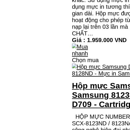
dụng mực in tương th
gian dài. Hộp mực đượ
hoạt động cho phép 
nạp lại trên 03 lần m
CHẤT…
Giá : 1.959.000 VND
Chọn mua
Hộp mực Sams
Samsung 8123
D709 - Cartrid
HỘP MỰC NUMBER O
SCX-8123ND / 8123NA
công nghệ hiện đại nh