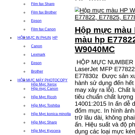
Film fax Sharp
Film fax Brother
Epson
Hộp mực màu 
Film fax Canon
màu hp E77822
HỘP MỰC IN PHUN
HP
Canon
W9040MC
Lexmark
HỘP MỰC NUMBER O
Epson
LaserJet MFP E77822
Brother
E77830z Được sản xuấ
HỘP MỰC MÁY PHOTOCOPY
hành sử dụng đến hết
Hộp Mực Xerox
Hộp mực Canon
may xảy ra lỗi). Chất
tiêu chuẩn chất lượng
Hộp Mực Ricoh
14001:2015 In ấn dễ d
Hộp Mực Toshiba
đốm mực. In hình ảnh 
Hộp Mực konica minolta
trữ lâu dài, không pha
Hộp Mực Sharp
ấn. Hiệu suất và độ ph
dụng các loại mực k
Hộp Mực Kyocera