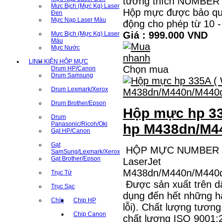
tương thích NUMBER O
Mưc Bịch (Mực Kg) Laser
Hộp mực được bảo quả
Đen
Mực Nạp Laser Màu
động cho phép từ 10
Giá : 999.000 VND
Mưc Bịch (Mực Kg) Laser
Màu
Mực Nước
LINH KIỆN HỘP MỰC
Chọn mua
Drum HP/Canon
Drum Samsung
Drum Lexmark/Xerox
Drum Brother/Epson
Hộp mực hp 33
Drum
Panasonic/Ricoh/Oki
hp M438dn/M4
Gạt HP/Canon
Gạt
HỘP MỰC NUMBER O
SamSung/Lexmark/Xerox
Gạt Brother/Epson
LaserJet
M438dn/M440n/M440
Trục Từ
Được sản xuất trên d
Trục Sạc
dụng đến hết những h
Chíp
Chip HP
lỗi). Chất lượng tươn
Chip Canon
chất lượng ISO 9001: