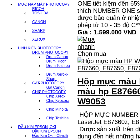
ONE tiết kiệm đến 65%
MỰC NẠP MÁY PHOTOCOPY
RICOH
thích NUMBER ONE sẽ 
TOSHIBA
được bảo quản ở nhiệt
CANON
phép từ 10 - 35 độ 
SHARP
Giá : 1.599.000 VND
XEROX
LINH KIỆN PHOTOCOPY
DRUM PHOTOCOPY
Chọn mua
Drum Canon
Drum Ricoh
Drum Toshiba
Drum Xerox-
Sharp
Hộp mực màu 
GẠT PHOTOCOPY
Gạt Canon
màu hp E87660
CHIP PHOTOCOPY
Chip Xerox
W9053
Chip Kyocera
Chip Minolta
HỘP MỰC NUMBER O
Chip Toshiba
LaserJet E87660z, E
ĐẦU KIM EPSON, OKI
Được sản xuất trên d
Đầu Kim EPSON
dụng đến hết những h
Đầu Kim Oki - Olivetti