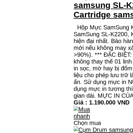
samsung SL-K
Cartridge sam
Hộp Mực SamSung K
SamSung SL-K2200, K
hiện đại nhất. Bảo hà
mới nếu không may xảy
>90%). *** ĐẶC BIỆT
không thay thế 01 lin
in sọc, mờ hay bị đốm
liệu cho phép lưu trữ 
ấn. Sử dụng mực in N
dụng mực in tương th
gian dài. MỰC IN 
Giá : 1.190.000 VND
Chọn mua