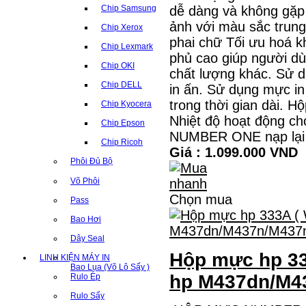
dễ dàng và không gặp 
Chip Samsung
ảnh với màu sắc trung 
Chip Xerox
phai chữ Tối ưu hoá kh
Chip Lexmark
phủ cao giúp người dù
Chip OKI
chất lượng khác. Sử 
Chip DELL
in ấn. Sử dụng mực i
trong thời gian dài. 
Chip Kyocera
Nhiệt độ hoạt động c
Chip Epson
NUMBER ONE nạp lại
Chip Ricoh
Giá : 1.099.000 VND
Phôi Đủ Bộ
Võ Phôi
Chọn mua
Pass
Bao Hơi
Dây Seal
Hộp mực hp 33
LINH KIỆN MÁY IN
Bao Lụa (Võ Lô Sấy )
hp M437dn/M4
Rulo Ép
Rulo Sấy