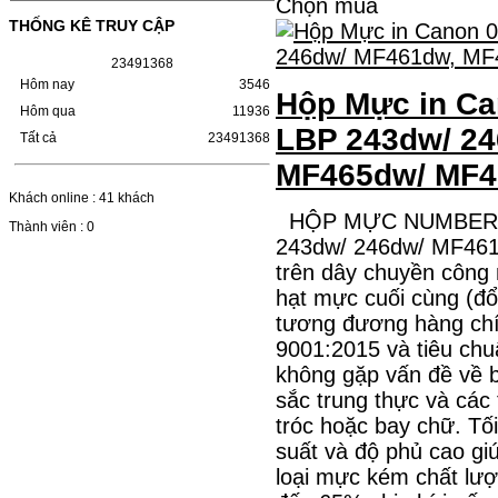
Chọn mua
LBP 243/MF 461DW
THỐNG KÊ TRUY CẬP
HỘP MỰC HP 110A (W1110A) CHO DÒNG
2
3
4
9
1
3
6
8
MÁY LBP 243/MF 461DWMÃ HỘP MỰC:-
Hộp mực HP 110A (W1110A)- Loại mực:
Hôm nay
3546
Hộp Mực in Ca
Mực in laser trắng đenSỬ DỤNG CHO MÁY
Hôm qua
11936
IN:- HP…
LBP 243dw/ 2
Giá : 249.000 VND
Tất cả
23491368
Chọn mua
MF465dw/ MF4
Khách online : 41 khách
HỘP MỰC NUMBER O
Thành viên : 0
HỘP MỰC CANON CRG-070
243dw/ 246dw/ MF46
CHO DÒNG MÁY LBP
trên dây chuyền công 
243/MF 461DW
hạt mực cuối cùng (đổ
HỘP MỰC CANON CRG-070 CHO DÒNG
tương đương hàng chí
MÁY LBP 243/MF 461DW MÃ HỘP MỰC:–
Hộp mực Canon CRG-070– Loại mực: Mực
9001:2015 và tiêu ch
in laser trắng đenSỬ DỤNG CHO MÁY IN:–
không gặp vấn đề về b
Canon i-SENSYS…
Giá : 799.000 VND
sắc trung thực và các 
tróc hoặc bay chữ. Tối
Chọn mua
suất và độ phủ cao gi
loại mực kém chất lư
HỘP MỰC TK-1158 CHO