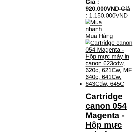
Giá :
920.000VND
Giá
: 1.150.000VND
Mua Hàng
Cartridge
canon 054
Magenta -
Hộp mực