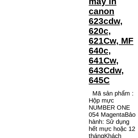
máy in
canon
623cdw,
620c,
621Cw, MF
640c,
641Cw,
643Cdw,
645C
Mã sản phẩm :
Hộp mực
NUMBER ONE
054 MagentaBảo
hành: Sử dụng
hết mực hoặc 12
thángKhách