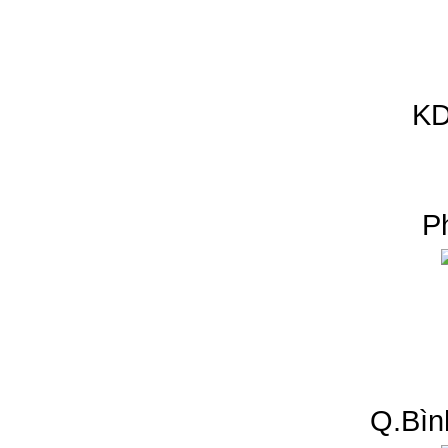
KD
P
Q.Bìn