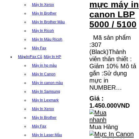
mực máy in
Máy In Xerox
canon LBP
Máy In Brother
5000 / 5100
Máy In Brother Màu
Máy In Ricoh
Mã sản phẩm
Máy In Màu Ricoh
:307
Máy Fax
(Black)Thành
Máy In/Fax Cũ
Máy In HP
viên thân thiết :
Giảm 10% Mô tả
Máy in hp màu
gắn :Sử dụng
Máy In Canon
mực in
Máy in canon màu
NUMBER…
Máy In Samsung
Giá :
Máy In Lexmark
1.450.000VND
Máy In Xerox
Máy In Brother
Mua Hàng
Máy Fax
Máy In Laser Màu