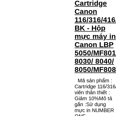
Cartridge
Canon
116/316/416
BK - Hộp
mực máy in
Canon LBP
5050/MF801
8030/ 8040/
8050/MF808
Mã sản phẩm :
Cartridge 116/31
viên thân thiết :
Giảm 10%Mô tả
gắn :Sử dụng
mực in NUMBER