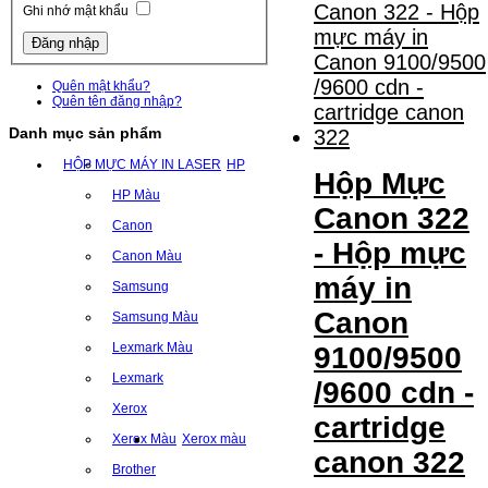
Ghi nhớ mật khẩu
Quên mật khẩu?
Quên tên đăng nhập?
Danh mục sản phẩm
HỘP MỰC MÁY IN LASER
HP
Hộp Mực
HP Màu
Canon 322
Canon
- Hộp mực
Canon Màu
máy in
Samsung
Canon
Samsung Màu
Lexmark Màu
9100/9500
Lexmark
/9600 cdn -
Xerox
cartridge
Xerox Màu
Xerox màu
canon 322
Brother