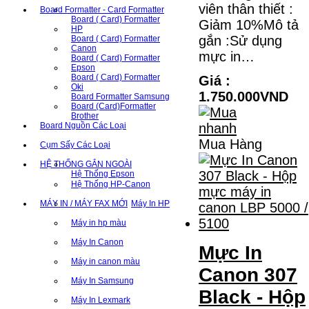
viên thân thiết :
Board Formatter - Card Formatter
Board ( Card) Formatter
Giảm 10%Mô tả
HP
gắn :Sử dụng
Board ( Card) Formatter
Canon
mực in…
Board ( Card) Formatter
Epson
Board ( Card) Formatter
Giá :
Oki
1.750.000VND
Board Formatter Samsung
Board (Card)Formatter
Brother
Board Nguồn Các Loại
Mua Hàng
Cụm Sấy Các Loại
HỆ THỐNG GẮN NGOÀI
Hệ Thống Epson
Hệ Thống HP-Canon
MÁY IN / MÁY FAX MỚI
Máy In HP
Máy in hp màu
Máy In Canon
Mực In
Máy in canon màu
Canon 307
Máy In Samsung
Black - Hộp
Máy In Lexmark