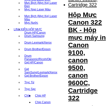
Mưc Bịch (Mực Kg) Laser
Đen
Mực Nạp Laser Màu
Hộp Mực
Mưc Bịch (Mực Kg) Laser
Màu
Canon 322
Mực Nước
BK - Hộp
LINH KIỆN HỘP MỰC
Drum HP/Canon
mực máy in
Drum Samsung
Drum Lexmark/Xerox
Canon
Drum Brother/Epson
9100,
Drum
canon
Panasonic/Ricoh/Oki
Gạt HP/Canon
9500,
Gạt
SamSung/Lexmark/Xerox
canon
Gạt Brother/Epson
9600C,
Trục Từ
Cartridge
Trục Sạc
Chíp
Chip HP
322
Chip Canon