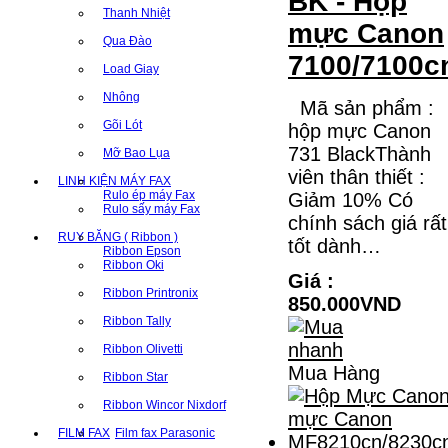
BK - Hộp
Thanh Nhiệt
mực Canon
Qua Đào
7100/7100c
Load Giay
Nhông
Mã sản phẩm :
Gõi Lót
hộp mực Canon
731 BlackThành
Mỡ Bao Lụa
viên thân thiết :
LINH KIỆN MÁY FAX
Rulo ép máy Fax
Giảm 10% Có
Rulo sấy máy Fax
chính sách giá rất
RUY BĂNG ( Ribbon )
tốt dành…
Ribbon Epson
Ribbon Oki
Giá :
Ribbon Printronix
850.000VND
Ribbon Tally
Ribbon Olivetti
Mua Hàng
Ribbon Star
Ribbon Wincor Nixdorf
FILM FAX
Film fax Parasonic