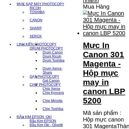
MỰC NẠP MÁY PHOTOCOPY
Mua Hàng
RICOH
TOSHIBA
CANON
SHARP
XEROX
Mực In
LINH KIỆN PHOTOCOPY
DRUM PHOTOCOPY
Canon 301
Drum Canon
Drum Ricoh
Drum Toshiba
Magenta -
Drum Xerox-
Hộp mực
Sharp
GẠT PHOTOCOPY
may in
Gạt Canon
CHIP PHOTOCOPY
Chip Xerox
canon LBP
Chip Kyocera
5200
Chip Minolta
Chip Toshiba
Mã sản phẩm :
ĐẦU KIM EPSON, OKI
Hộp mực canon
Đầu Kim EPSON
Đầu Kim Oki - Olivetti
301 MagentaThà