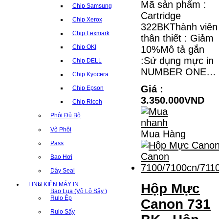
Mã sản phẩm :
Chip Samsung
Cartridge
Chip Xerox
322BKThành viên
Chip Lexmark
thân thiết : Giảm
Chip OKI
10%Mô tả gắn
:Sử dụng mực in
Chip DELL
NUMBER ONE…
Chip Kyocera
Giá :
Chip Epson
3.350.000VND
Chip Ricoh
Phôi Đủ Bộ
Võ Phôi
Mua Hàng
Pass
Bao Hơi
Dây Seal
LINH KIỆN MÁY IN
Hộp Mực
Bao Lụa (Võ Lô Sấy )
Rulo Ép
Canon 731
Rulo Sấy