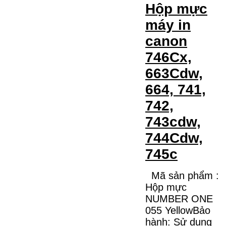
Hộp mực
máy in
canon
746Cx,
663Cdw,
664, 741,
742,
743cdw,
744Cdw,
745c
Mã sản phẩm :
Hộp mực
NUMBER ONE
055 YellowBảo
hành: Sử dụng