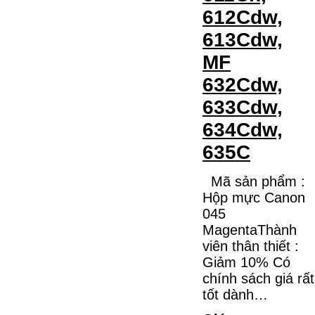
612Cdw,
613Cdw,
MF
632Cdw,
633Cdw,
634Cdw,
635C
Mã sản phẩm :
Hộp mực Canon
045
MagentaThành
viên thân thiết :
Giảm 10% Có
chính sách giá rất
tốt dành…