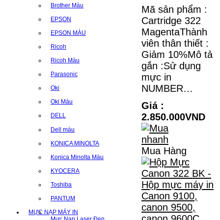
Brother Màu
Mã sản phẩm :
Cartridge 322
EPSON
MagentaThành
EPSON MÀU
viên thân thiết :
Ricoh
Giảm 10%Mô tả
Ricoh Màu
gắn :Sử dụng
Parasonic
mực in
NUMBER…
Oki
Oki Màu
Giá :
2.850.000VND
DELL
Dell màu
KONICA MINOLTA
Mua Hàng
Konica Minolta Màu
KYOCERA
Toshiba
PANTUM
MỰC NẠP MÁY IN
Mực Nạp Laser Đen