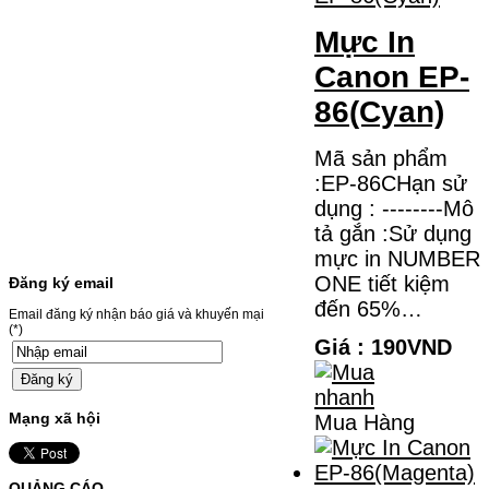
631CW/633CDW/MF657CDW- Giá cả
thường…
Mực In
Giá : 799.000VND
Canon EP-
Chọn mua
86(Cyan)
HỘP MỰC BROTHER TN-
Mã sản phẩm
240 CHO MÁY IN MFC-
:EP-86CHạn sử
9120CN/HL-3040CN
dụng : --------Mô
HỘP MỰC BROTHER TN-240 CHO MÁY IN
tả gắn :Sử dụng
MFC-9120CN/HL-3040CN MÃ HỘP MỰC:–
Hộp mực Brother TN-240– Loại mực: BK
mực in NUMBER
(Đen) SỬ DỤNG CHO MÁY IN:– Brother
ONE tiết kiệm
Đăng ký email
HL-3040CN/MFC-9120CN– Mặt hàng
thường xuyên thay…
đến 65%…
Giá : 499.000VND
Email đăng ký nhận báo giá và khuyến mại
(*)
Giá : 190VND
Chọn mua
MỰC NẠP MÀU 119A CHO
Mạng xã hội
Mua Hàng
DÒNG MÁY HP COLOR
LASER 150A/178NW
QUẢNG CÁO