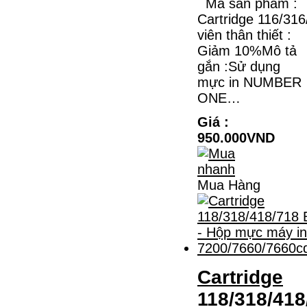
Mã sản phẩm :
MÁY IN KYOCERA
Cartridge 116/31
M2135DN/M2635DN
viên thân thiết :
HỘP MỰC TK-1158 CHO MÁY IN
Giảm 10%Mô tả
KYOCERA M2135DN/M2635DNMÃ HỘP
MỰC:- Hộp mực Kyocera TK-1158- Loại
gắn :Sử dụng
mực: Mực in laser trắng đenSỬ DỤNG CHO
mực in NUMBER
MÁY IN:- Kyocera Ecosys
M2135dn/M2635dn/M2735dw/P2235dn/P2235dw-
ONE…
Mặt hàng…
Giá : 799.000VND
Giá :
Chọn mua
950.000VND
Mua Hàng
Cartridge
118/318/418