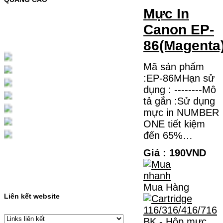
MỰC NẠP MÀU 119A CHO DÒNG MÁY HP
Mực In
COLOR LASER 150A/178NWMÃ MỰC
NẠP:- 119A/150A- Loại mực: Mực in laser
màuSỬ DỤNG CHO MÁY IN:- HP Color
Canon EP-
Laser 150A/178NW- Giá cả…
Giá : 199.000VND
86(Magenta
Chọn mua
Mã sản phẩm
:EP-86MHạn sử
HỘP MỰC MÀU SAMSUNG
dụng : --------Mô
CLT-403S CHO DÒNG MÁY
tả gắn :Sử dụng
SL-C435/C436
mực in NUMBER
HỘP MỰC MÀU SAMSUNG CLT-403S CHO
ONE tiết kiệm
DÒNG MÁY SL-C435/C436MÃ HỘP MỰC:-
đến 65%…
Samsung CLT-403S- Loại mực: Mực in laser
màuSỬ DỤNG CHO MÁY IN:- Samsung SL-
C435 C436 C485 SL-485FW SL-486
Giá : 190VND
486FW-…
Giá : 599.000VND
Chọn mua
Mua Hàng
Liên kết website
HỘP MỰC HP 110A
(W1110A) CHO DÒNG MÁY