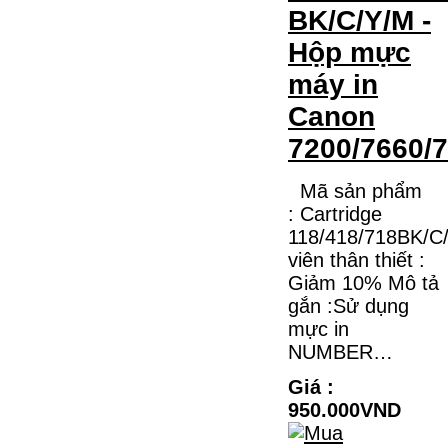
BK/C/Y/M -
Hộp mực
máy in
Canon
7200/7660/
Mã sản phẩm
: Cartridge
118/418/718BK/C
viên thân thiết :
Giảm 10% Mô tả
gắn :Sử dụng
mực in
NUMBER…
Giá :
950.000VND