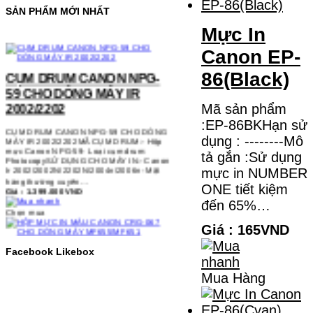
SẢN PHẨM MỚI NHẤT
Mực In
Canon EP-
CỤM DRUM CANON NPG-
59 CHO DÒNG MÁY IR
86(Black)
2002/2202
Mã sản phẩm
CỤM DRUM CANON NPG-59 CHO DÒNG
MÁY IR 2002/2202MÃ CỤM DRUM:- Hộp
:EP-86BKHạn sử
mực Canon NPG-59- Loại cụm drum:
PhotocopySỬ DỤNG CHO MÁY IN:- Canon
dụng : --------Mô
Ir 2002/2002N/2202N/2004n/2006n- Mặt
tả gắn :Sử dụng
hàng thường xuyên…
Giá : 1.399.000VND
mực in NUMBER
ONE tiết kiệm
Chọn mua
đến 65%…
Giá : 165VND
HỘP MỰC IN MÀU CANON
CRG-067 CHO DÒNG MÁY
Facebook Likebox
MF655/MF651
Mua Hàng
HỘP MỰC IN MÀU CANON CRG-067 CHO
DÒNG MÁY MF655/MF651MÃ HỘP MỰC:-
Canon CRG-067- Loại mực: Mực in laser
màuSỬ DỤNG CHO MÁY IN:- Canon LBP