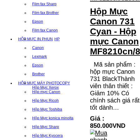
Film fax Sharp
Hộp Mực
Film fax Brother
Canon 731
Epson
Cyan - Hộp
Film fax Canon
mực Canon
HỘP MỰC IN PHUN
HP
Canon
MF8210cn/8
Lexmark
Mã sản phẩm :
Epson
hộp mực Canon
Brother
731 BlackThành
HỘP MỰC MÁY PHOTOCOPY
viên thân thiết :
Hộp Mực Xerox
Hộp mực Canon
Giảm 10% Có
chính sách giá rất
Hộp Mực Ricoh
tốt dành…
Hộp Mực Toshiba
Giá :
Hộp Mực konica minolta
850.000VND
Hộp Mực Sharp
Hộp Mực Kyocera