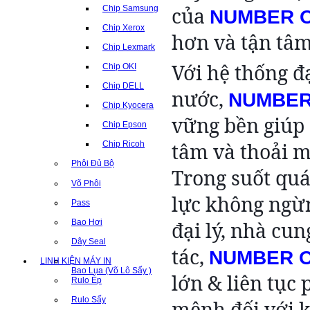
nghiệp
của
Chip Samsung
NUMBER 
và
Chip Xerox
hơn và tận tâm
dịch
Chip Lexmark
vụ
Với hệ thống đạ
Chip OKI
sau
Chip DELL
bán
nước,
NUMBER
Chip Kyocera
hàng
vững bền giúp
Chip Epson
hoàn
hảo
tâm và thoải m
Chip Ricoh
nhằm
Phôi Đủ Bộ
Trong suốt quá
mang
Võ Phôi
đến
lực không ngừn
Pass
sự
Bao Hơi
đại lý, nhà cu
hài
Dây Seal
lòng
tác,
NUMBER 
LINH KIỆN MÁY IN
cao
Bao Lụa (Võ Lô Sấy )
lớn & liên tục
Rulo Ép
nhất,
đáp
Rulo Sấy
mệnh đối với k