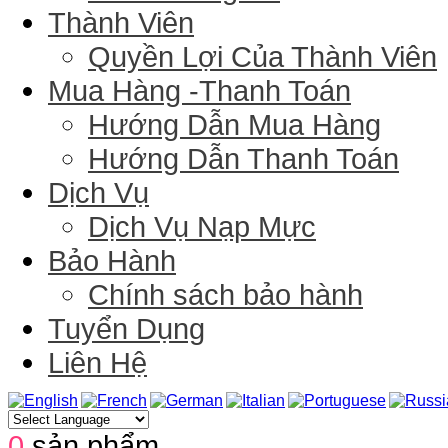
Thành Viên
Quyền Lợi Của Thành Viên
Mua Hàng -Thanh Toán
Hướng Dẫn Mua Hàng
Hướng Dẫn Thanh Toán
Thư
ngỏ!
Dịch Vụ
Kính
Dịch Vụ Nạp Mực
thưa
Quý
Bảo Hành
khách
Chính sách bảo hành
hàng
kính
Tuyển Dụng
mến
Liên Hệ
!
Lời
đầu
tiên
0
sản phẩm