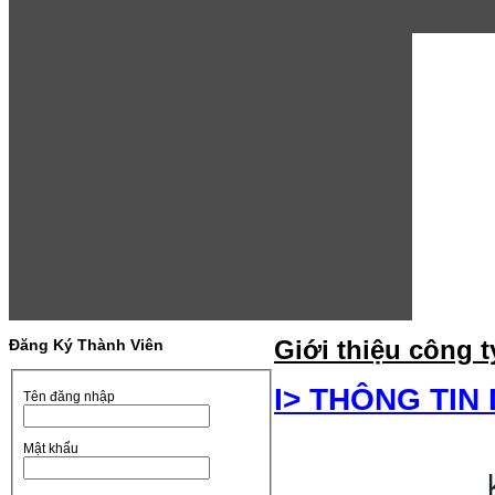
phát
triển
chúng
tôi
không
ngừng
nghiên
cứu
sản
phẩm
mới
và
thị
trường,
Đăng Ký Thành Viên
Giới thiệu công t
liên
tục
I> THÔNG TIN
Tên đăng nhập
nâng
cao
công
Mật khẩu
nghệ