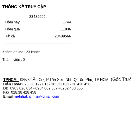
tâm
THỐNG KÊ TRUY CẬP
với
HỘP MỰC HP 110A (W1110A) CHO DÒNG
MÁY LBP 243/MF 461DWMÃ HỘP MỰC:-
công
2
3
4
8
9
5
6
6
Hộp mực HP 110A (W1110A)- Loại mực:
Mực in laser trắng đenSỬ DỤNG CHO MÁY
việc
Hôm nay
1744
IN:- HP…
hơn.
Giá : 249.000 VND
Hôm qua
11936
Tất cả
23489566
Chọn mua
Với
hệ
Khách online : 23 khách
thống
HỘP MỰC CANON CRG-070
Thành viên : 0
đại
CHO DÒNG MÁY LBP
243/MF 461DW
lý
rải
HỘP MỰC CANON CRG-070 CHO DÒNG
(Góc Trư
TPHCM
:
985/32 Âu Cơ, P.Tân Sơn Nhì, Q.Tân Phú, TP.HCM.
MÁY LBP 243/MF 461DW MÃ HỘP MỰC:–
khắp
Điện Thoại
: 028. 38 122 011 - 38 122 012 - 38 428 458
Hộp mực Canon CRG-070– Loại mực: Mực
DĐ
: 0903 026 034 - 0934 002 567 - 0902 400 555
trên
in laser trắng đenSỬ DỤNG CHO MÁY IN:–
Fax
: 028.38 428 458
Canon i-SENSYS…
Email
:
vietnhat.hcm.vn@gmail.com
các
Giá : 799.000 VND
nước,
Chọn mua
NUMBER
ONE
HỘP MỰC TK-1158 CHO
cam
MÁY IN KYOCERA