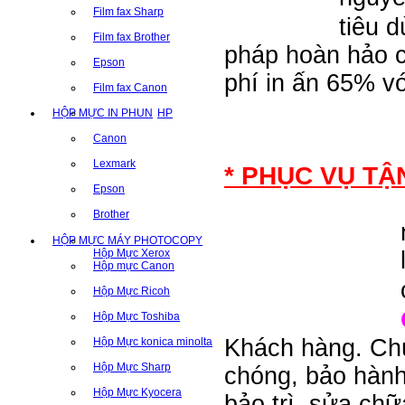
phát
Film fax Sharp
tiêu 
triển
Film fax Brother
pháp hoàn hảo ch
của
Epson
phí in ấn 65% vớ
nghành
Film fax Canon
mực
HỘP MỰC IN PHUN
HP
in
Canon
và
Lexmark
đất
* PHỤC VỤ TẬ
Epson
nước.
Chúng
Brother
tôi
HỘP MỰC MÁY PHOTOCOPY
Hộp Mực Xerox
có
Hộp mực Canon
một
Hộp Mực Ricoh
hệ
Hộp Mực Toshiba
thống
Khách hàng. Chú
Hộp Mực konica minolta
bộ
Hộp Mực Sharp
chóng, bảo hành
máy
Hộp Mực Kyocera
nhân
bảo trì, sửa chữ