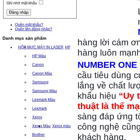
để
Ghi nhớ mật khẩu
tạo
ra
sản
Quên mật khẩu?
phẩm
Quên tên đăng nhập?
mực
Danh mục sản phẩm
hàng lời cám ơ
in
HỘP MỰC MÁY IN LASER
HP
NUMBER
hàng luôn mạnh
ONE
HP Màu
NUMBER ONE
với
Canon
chất
cầu tiêu dùng 
Canon Màu
lượng
Samsung
lắng về chất lư
tốt
nhất,
Samsung Màu
khẩu hiệu
“Uy t
hoàn
Lexmark Màu
thuật là thế m
hảo
Lexmark
nhất,
sàng đáp ứng t
Xerox
đáng
công nghệ cũng
Xerox Màu
Xerox màu
tin
khách hàng.
Brother
cậy