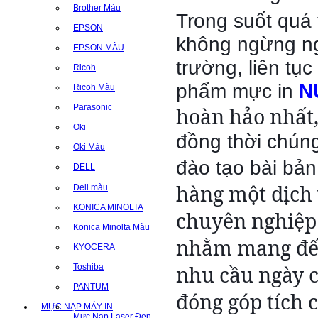
Brother Màu
và
Trong suốt quá 
chi
EPSON
không ngừng ng
phí
EPSON MÀU
thấp
trường, liên tụ
Ricoh
nhất,
phẩm mực in
N
đồng
Ricoh Màu
thời
Parasonic
hoàn hảo nhất,
chúng
Oki
tôi
đồng thời chúng
Oki Màu
luôn
đào tạo bài bả
có
DELL
đội
hàng một dịch 
Dell màu
ngũ
KONICA MINOLTA
nhân
chuyên nghiệp
Konica Minolta Màu
viên
nhằm mang đến 
được
KYOCERA
đào
nhu cầu ngày 
Toshiba
tạo
PANTUM
bài
đóng góp tích 
bản
MỰC NẠP MÁY IN
Mực Nạp Laser Đen