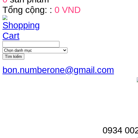
cho
Tổng cộng: :
0 VND
phép
chúng
tôi,
những
người
sáng
lập
ra
Tìm kiếm
thương
bon.numberone@gmail.com
hiệu
NUMBER
ONE
gửi
đến
Quý
khách
hàng
lời
0934 002
cám
ơn