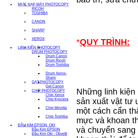
sự
MỰC NẠP MÁY PHOTOCOPY
RICOH
được
TOSHIBA
tổ
CANON
chức
SHARP
khoa
XEROX
*
QUY TRÌNH:
học,
LINH KIỆN PHOTOCOPY
đội
DRUM PHOTOCOPY
Drum Canon
ngũ
Drum Ricoh
Drum Toshiba
kỹ
thuật
Drum Xerox-
Sharp
có
GẠT PHOTOCOPY
Gạt Canon
tay
Những linh kiện
CHIP PHOTOCOPY
Chip Xerox
nghề
sản xuất vật tư 
Chip Kyocera
cao,
Chip Minolta
một cách cẩn th
được
Chip Toshiba
mực và khoan t
đào
ĐẦU KIM EPSON, OKI
tạo
và chuyển sang
Đầu Kim EPSON
Đầu Kim Oki - Olivetti
chuyên