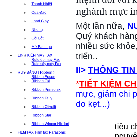
ứng
Thanh Nhiệt
nghành mực in
tốt
Qua Đào
nhu
Load Giay
Một lần nữa,
N
cầu
Nhông
ngày
Quý khách hàng
Gõi Lót
càng
nhiều sức khỏe
Mỡ Bao Lụa
cao
triển.
.
LINH KIỆN MÁY FAX
của
Rulo ép máy Fax
khách
Rulo sấy máy Fax
II>
THÔNG TIN
hàng,
RUY BĂNG ( Ribbon )
Ribbon Epson
cũng
*
TIẾT KIỆM CH
Ribbon Oki
như
Ribbon Printronix
mực, giảm chi p
đóng
Ribbon Tally
do kẹt...)
góp
Ribbon Olivetti
tích
Ngày 
Ribbon Star
cực
Ribbon Wincor Nixdorf
tiêu c
cho
sự
FILM FAX
Film fax Parasonic
nguyê