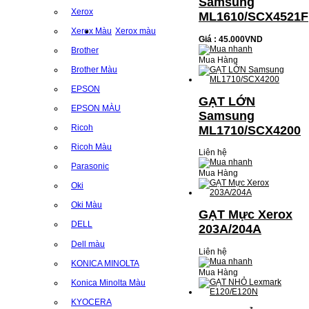
Samsung
Xerox
ML1610/SCX4521F
Xerox Màu
Xerox màu
Giá : 45.000VND
Brother
Mua Hàng
Brother Màu
EPSON
GẠT LỚN
EPSON MÀU
Samsung
Ricoh
ML1710/SCX4200
Ricoh Màu
Liên hệ
Parasonic
Mua Hàng
Oki
Oki Màu
GẠT Mực Xerox
DELL
203A/204A
Dell màu
Liên hệ
KONICA MINOLTA
Mua Hàng
Konica Minolta Màu
KYOCERA