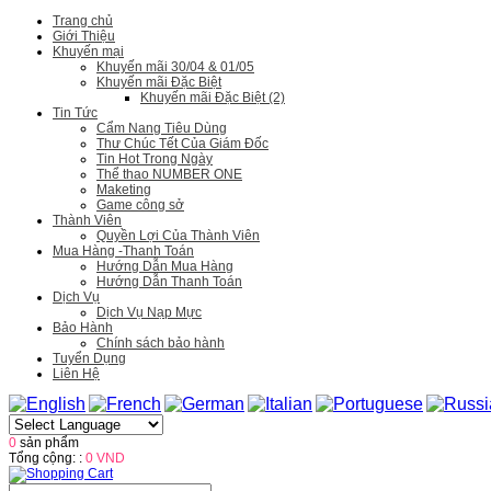
Trang chủ
Giới Thiệu
Khuyến mại
Khuyến mãi 30/04 & 01/05
Khuyến mãi Đặc Biệt
Khuyến mãi Đặc Biệt (2)
Tin Tức
Cẩm Nang Tiêu Dùng
Thư Chúc Tết Của Giám Đốc
Tin Hot Trong Ngày
Thể thao NUMBER ONE
Maketing
Game công sở
Thành Viên
Quyền Lợi Của Thành Viên
Mua Hàng -Thanh Toán
Hướng Dẫn Mua Hàng
Hướng Dẫn Thanh Toán
Dịch Vụ
Dịch Vụ Nạp Mực
Bảo Hành
Chính sách bảo hành
Tuyển Dụng
Liên Hệ
0
sản phẩm
Tổng cộng: :
0 VND