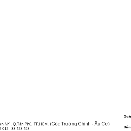
Quả
(Góc Trường Chinh - Âu Cơ)
ơn Nhì, Q.Tân Phú, TP.HCM.
Điện
22 012 - 38 428 458