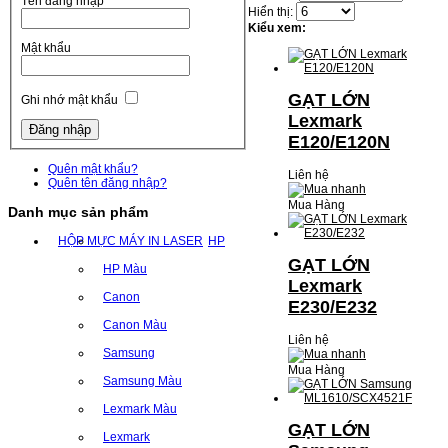
Tên đăng nhập
Hiển thị:
Kiểu xem:
Mật khẩu
GẠT LỚN
Ghi nhớ mật khẩu
Lexmark
E120/E120N
Quên mật khẩu?
Liên hệ
Quên tên đăng nhập?
Mua Hàng
Danh mục sản phẩm
HỘP MỰC MÁY IN LASER
HP
GẠT LỚN
HP Màu
Lexmark
Canon
E230/E232
Canon Màu
Liên hệ
Samsung
Mua Hàng
Samsung Màu
Lexmark Màu
GẠT LỚN
Lexmark