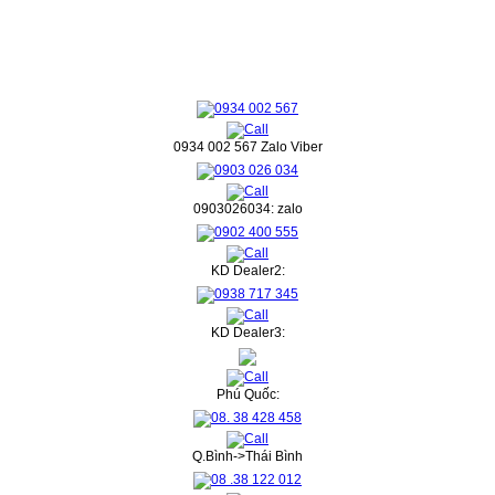
0934 002 567 Zalo Viber
0903026034: zalo
KD Dealer2:
KD Dealer3:
Phú Quốc:
Q.Bình->Thái Bình