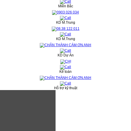
Miền Bắc
KD M.Trung
KD M.Trung
KD Dự Án
Kế toán
Hỗ trợ kỹ thuật