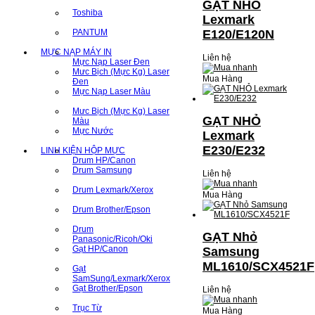
GẠT NHỎ
Toshiba
Lexmark
PANTUM
E120/E120N
MỰC NẠP MÁY IN
Liên hệ
Mực Nạp Laser Đen
Mưc Bịch (Mực Kg) Laser
Mua Hàng
Đen
Mực Nạp Laser Màu
Mưc Bịch (Mực Kg) Laser
GẠT NHỎ
Màu
Mực Nước
Lexmark
E230/E232
LINH KIỆN HỘP MỰC
Drum HP/Canon
Drum Samsung
Liên hệ
Drum Lexmark/Xerox
Mua Hàng
Drum Brother/Epson
Drum
GẠT Nhỏ
Panasonic/Ricoh/Oki
Gạt HP/Canon
Samsung
ML1610/SCX4521F
Gạt
SamSung/Lexmark/Xerox
Gạt Brother/Epson
Liên hệ
Trục Từ
Mua Hàng