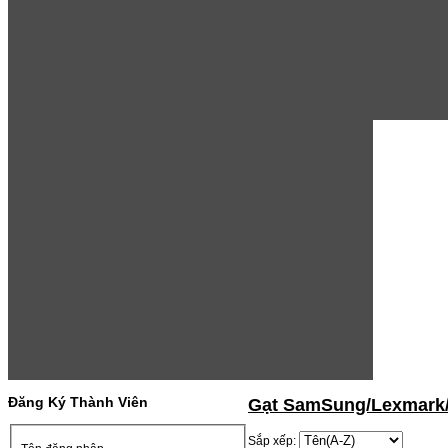
Đăng Ký Thành Viên
Gạt SamSung/Lexmark
Sắp xếp: