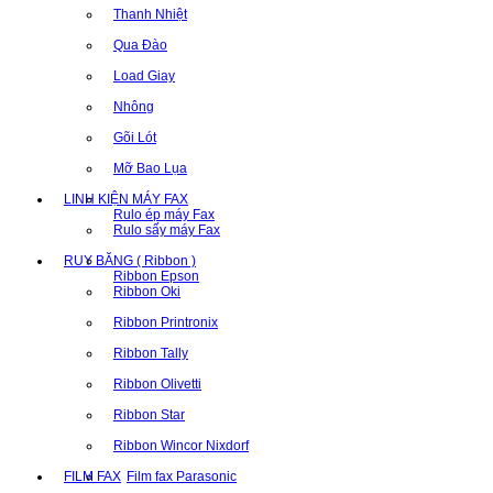
Thanh Nhiệt
Qua Đào
Load Giay
Nhông
Gõi Lót
Mỡ Bao Lụa
LINH KIỆN MÁY FAX
Rulo ép máy Fax
Rulo sấy máy Fax
RUY BĂNG ( Ribbon )
Ribbon Epson
Ribbon Oki
Ribbon Printronix
Ribbon Tally
Ribbon Olivetti
Ribbon Star
Ribbon Wincor Nixdorf
FILM FAX
Film fax Parasonic