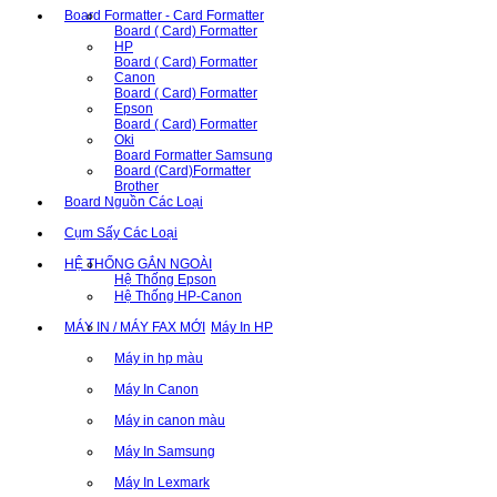
Board Formatter - Card Formatter
Board ( Card) Formatter
HP
Board ( Card) Formatter
Canon
Board ( Card) Formatter
Epson
Board ( Card) Formatter
Oki
Board Formatter Samsung
Board (Card)Formatter
Brother
Board Nguồn Các Loại
Cụm Sấy Các Loại
HỆ THỐNG GẮN NGOÀI
Hệ Thống Epson
Hệ Thống HP-Canon
MÁY IN / MÁY FAX MỚI
Máy In HP
Máy in hp màu
Máy In Canon
Máy in canon màu
Máy In Samsung
Máy In Lexmark