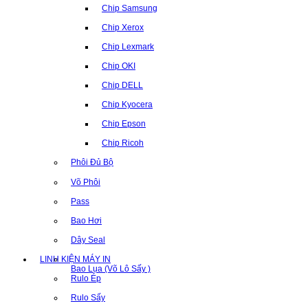
Chip Samsung
Chip Xerox
Chip Lexmark
Chip OKI
Chip DELL
Chip Kyocera
Chip Epson
Chip Ricoh
Phôi Đủ Bộ
Võ Phôi
Pass
Bao Hơi
Dây Seal
LINH KIỆN MÁY IN
Bao Lụa (Võ Lô Sấy )
Rulo Ép
Rulo Sấy