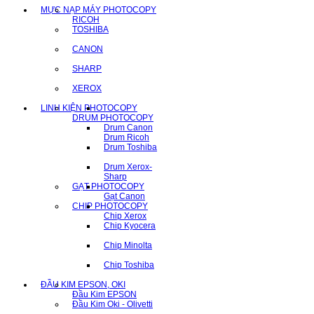
MỰC NẠP MÁY PHOTOCOPY
RICOH
TOSHIBA
CANON
SHARP
XEROX
LINH KIỆN PHOTOCOPY
DRUM PHOTOCOPY
Drum Canon
Drum Ricoh
Drum Toshiba
Drum Xerox-
Sharp
GẠT PHOTOCOPY
Gạt Canon
CHIP PHOTOCOPY
Chip Xerox
Chip Kyocera
Chip Minolta
Chip Toshiba
ĐẦU KIM EPSON, OKI
Đầu Kim EPSON
Đầu Kim Oki - Olivetti