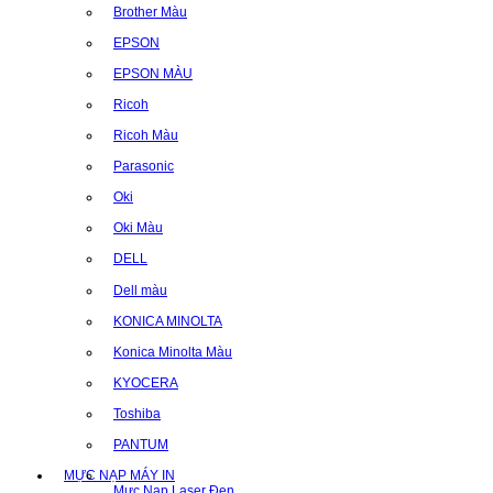
Brother Màu
EPSON
EPSON MÀU
Ricoh
Ricoh Màu
Parasonic
Oki
Oki Màu
DELL
Dell màu
KONICA MINOLTA
Konica Minolta Màu
KYOCERA
Toshiba
PANTUM
MỰC NẠP MÁY IN
Mực Nạp Laser Đen