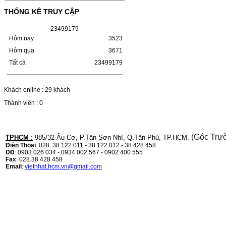
HỘP MỰC HP 110A
(W1110A) CHO DÒNG MÁY
THỐNG KÊ TRUY CẬP
LBP 243/MF 461DW
2
3
4
9
9
1
7
9
Hôm nay
3523
HỘP MỰC HP 110A (W1110A) CHO DÒNG
MÁY LBP 243/MF 461DWMÃ HỘP MỰC:-
Hôm qua
3671
Hộp mực HP 110A (W1110A)- Loại mực:
Mực in laser trắng đenSỬ DỤNG CHO MÁY
Tất cả
23499179
IN:- HP…
Giá : 249.000VND
Khách online : 29 khách
Chọn mua
Thành viên : 0
HỘP MỰC CANON CRG-070
CHO DÒNG MÁY LBP
(Góc Trư
TPHCM
:
985/32 Âu Cơ, P.Tân Sơn Nhì, Q.Tân Phú, TP.HCM.
243/MF 461DW
Điện Thoại
: 028. 38 122 011 - 38 122 012 - 38 428 458
DĐ
: 0903 026 034 - 0934 002 567 - 0902 400 555
HỘP MỰC CANON CRG-070 CHO DÒNG
Fax
: 028.38 428 458
MÁY LBP 243/MF 461DW MÃ HỘP MỰC:–
Email
:
vietnhat.hcm.vn@gmail.com
Hộp mực Canon CRG-070– Loại mực: Mực
in laser trắng đenSỬ DỤNG CHO MÁY IN:–
Canon i-SENSYS…
Giá : 799.000VND
Chọn mua