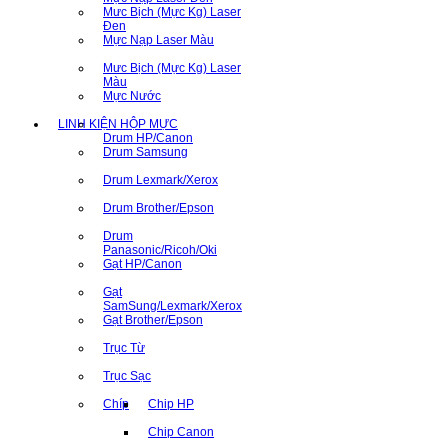
Mưc Bịch (Mực Kg) Laser
Đen
Mực Nạp Laser Màu
Mưc Bịch (Mực Kg) Laser
Màu
Mực Nước
LINH KIỆN HỘP MỰC
Drum HP/Canon
Drum Samsung
Drum Lexmark/Xerox
Drum Brother/Epson
Drum
Panasonic/Ricoh/Oki
Gạt HP/Canon
Gạt
SamSung/Lexmark/Xerox
Gạt Brother/Epson
Trục Từ
Trục Sạc
Chíp
Chip HP
Chip Canon