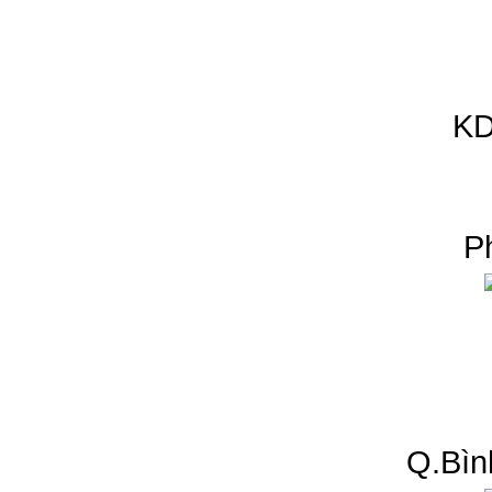
KD
P
Q.Bìn