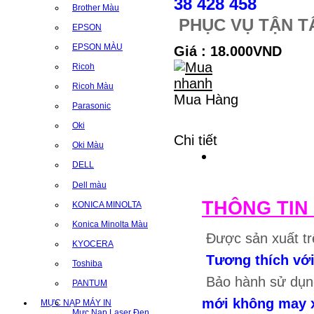
38 428 458
Brother Màu
PHỤC VỤ TẬN T
EPSON
EPSON MÀU
Giá : 18.000VND
Ricoh
Ricoh Màu
Mua Hàng
Parasonic
Oki
Chi tiết
Oki Màu
DELL
Dell màu
THÔNG TIN
KONICA MINOLTA
Konica Minolta Màu
Được sản xuất tr
KYOCERA
Tương thích vớ
Toshiba
Bảo hành sử dụn
PANTUM
mới không may xả
MỰC NẠP MÁY IN
Mực Nạp Laser Đen