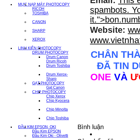
Email:
This 
MỰC NẠP MÁY PHOTOCOPY
spambots. Yo
RICOH
TOSHIBA
it.
">
bon.num
CANON
ww
Website:
SHARP
www.vietnha
XEROX
LINH KIỆN PHOTOCOPY
CHÂN TH
DRUM PHOTOCOPY
Drum Canon
Drum Ricoh
ĐÃ TIN 
Drum Toshiba
ONE
VÀ
Ư
Drum Xerox-
Sharp
GẠT PHOTOCOPY
Gạt Canon
CHIP PHOTOCOPY
Chip Xerox
Chip Kyocera
Chip Minolta
Chip Toshiba
Bình luận
ĐẦU KIM EPSON, OKI
Đầu Kim EPSON
Đầu Kim Oki - Olivetti