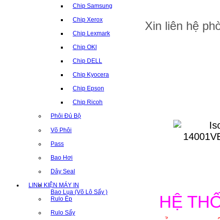
Chip Samsung
Chip Xerox
Xin liên hệ p
Chip Lexmark
Chip OKI
Chip DELL
Chip Kyocera
Chip Epson
Chip Ricoh
Phôi Đủ Bộ
Võ Phôi
Pass
Bao Hơi
Dây Seal
LINH KIỆN MÁY IN
Bao Lụa (Võ Lô Sấy )
HỆ TH
Rulo Ép
Rulo Sấy