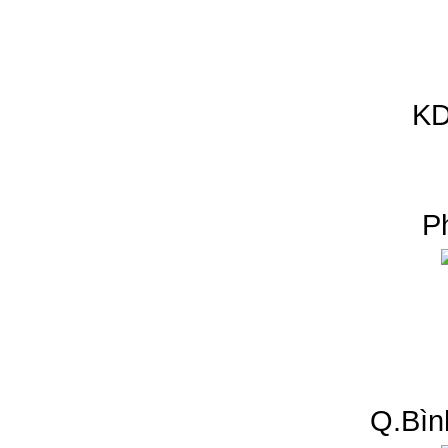
KD
P
Q.Bìn