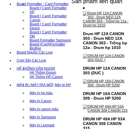
Sản phẩm liên quan
Board Formatter - Card Formatter
Board ( Card) Formatter
HP
Board ( Card) Formatter
Canon
Board ( Card) Formatter
Epson
Board ( Card) Formatter
Drum HP 12A CANON
Oki
303 - Drum NEO 12A
Board Formatter Samsung
CANON 303 - Trống hp
Board (Card)Formatter
12a - Drum hp 1010
Brother
Board Nguồn Các Loại
Cụm Sấy Các Loại
DRUM HP 12A CANON
HỆ THỐNG GẮN NGOÀI
303 (DUC )
Hệ Thống Epson
Hệ Thống HP-Canon
MÁY IN / MÁY FAX MỚI
Máy In HP
Máy in hp màu
DRUM HP 16A CANON
309 - Drum HP 5200
Máy In Canon
Máy in canon màu
Máy In Samsung
DRUM HP 49A HP 53A
CANON 308 CANON
Máy In Lexmark
315