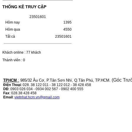
(W1110A) CHO DÒNG MÁY
THỐNG KÊ TRUY CẬP
LBP 243/MF 461DW
2
3
5
0
1
6
0
1
HỘP MỰC HP 110A (W1110A) CHO DÒNG
Hôm nay
1395
MÁY LBP 243/MF 461DWMÃ HỘP MỰC:-
Hộp mực HP 110A (W1110A)- Loại mực:
Hôm qua
4550
Mực in laser trắng đenSỬ DỤNG CHO MÁY
Tất cả
23501601
IN:- HP…
Giá : 249.000VND
Chọn mua
Khách online : 77 khách
Thành viên : 0
HỘP MỰC CANON CRG-070
CHO DÒNG MÁY LBP
243/MF 461DW
(Góc Trư
TPHCM
:
985/32 Âu Cơ, P.Tân Sơn Nhì, Q.Tân Phú, TP.HCM.
Điện Thoại
: 028. 38 122 011 - 38 122 012 - 38 428 458
DĐ
: 0903 026 034 - 0934 002 567 - 0902 400 555
HỘP MỰC CANON CRG-070 CHO DÒNG
Fax
: 028.38 428 458
MÁY LBP 243/MF 461DW MÃ HỘP MỰC:–
Email
:
vietnhat.hcm.vn@gmail.com
Hộp mực Canon CRG-070– Loại mực: Mực
in laser trắng đenSỬ DỤNG CHO MÁY IN:–
Canon i-SENSYS…
Giá : 799.000VND
Chọn mua