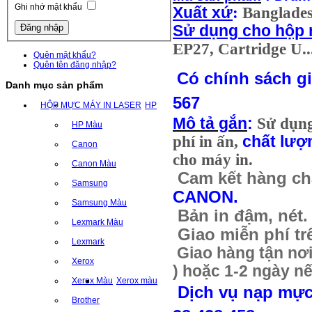
Ghi nhớ mật khẩu
Xuất xứ
:
Banglade
Sử dụng cho hộp
EP27, Cartridge U..
Quên mật khẩu?
Quên tên đăng nhập?
Có chính sách giá
Danh mục sản phẩm
567
HỘP MỰC MÁY IN LASER
HP
Mô tả gắn
:
Sử dụn
HP Màu
phí in ấn,
chất lượ
Canon
cho máy in.
Canon Màu
Cam kết hàng ch
Samsung
CANON.
Samsung Màu
Bản in đậm, nét.
Lexmark Màu
Giao miễn phí tr
Lexmark
Giao hàng tận nơi 
Xerox
) hoặc 1-2 ngày nế
Xerox Màu
Xerox màu
Dịch vụ nạp mực 
Brother