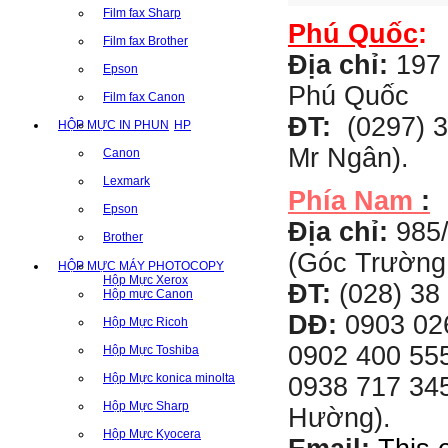
Film fax Sharp
Phú Quốc
:
Film fax Brother
Địa chỉ:
197 
Epson
Phú Quốc
Film fax Canon
ĐT:
(0297) 3
HỘP MỰC IN PHUN
HP
Mr Ngân).
Canon
Lexmark
Phía Nam
:
Epson
Địa chỉ:
985
Brother
(Góc Trường
HỘP MỰC MÁY PHOTOCOPY
Hộp Mực Xerox
ĐT:
(028) 38 
Hộp mực Canon
DĐ:
0903 02
Hộp Mực Ricoh
0902 400 555
Hộp Mực Toshiba
Hộp Mực konica minolta
0938 717 345
Hộp Mực Sharp
Hường).
Hộp Mực Kyocera