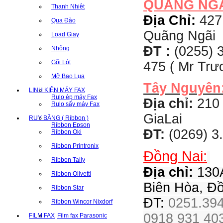
QUẢNG NG
Thanh Nhiệt
Địa Chỉ:
427
Qua Đào
Quãng Ngãi
Load Giay
ĐT :
(0255) 3
Nhông
Gõi Lót
475 ( Mr Tr
Mỡ Bao Lụa
Tây Nguyên
LINH KIỆN MÁY FAX
Rulo ép máy Fax
Địa chỉ:
210 
Rulo sấy máy Fax
GiaLai
RUY BĂNG ( Ribbon )
Ribbon Epson
ĐT:
(0269) 3
Ribbon Oki
Ribbon Printronix
Đồng Nai:
Ribbon Tally
Địa chỉ:
130A
Ribbon Olivetti
Biên Hòa, Đ
Ribbon Star
ĐT:
0251.394
Ribbon Wincor Nixdorf
0918 931 403
FILM FAX
Film fax Parasonic