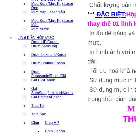
Mưc Bịch (Mực Kg) Laser
Chất lượng bản i
Đen
Mực Nạp Laser Màu
***
ĐẶC BIỆT:
Hộ
Mưc Bịch (Mực Kg) Laser
thay thế 01 linh 
Màu
Mực Nước
In ấn dễ dàng và
LINH KIỆN HỘP MỰC
mực.
Drum HP/Canon
Drum Samsung
In hình ảnh với m
Drum Lexmark/Xerox
dài.
Drum Brother/Epson
Tối ưu hoá khả nă
Drum
Panasonic/Ricoh/Oki
Sử dụng mực in
Gạt HP/Canon
Sử dụng mực in 
Gạt
SamSung/Lexmark/Xerox
Gạt Brother/Epson
trong thời gian dà
Trục Từ
M
Trục Sạc
TH
Chíp
Chip HP
Chip Canon