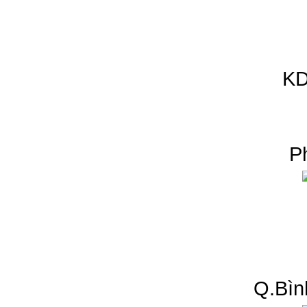
KD
P
Q.Bìn