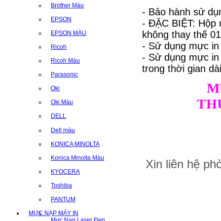
Brother Màu
- Bảo hành sử dụn
EPSON
- ĐẶC BIỆT: Hộp 
không thay thế 01 
EPSON MÀU
- Sử dụng mực in
Ricoh
- Sử dụng mực i
Ricoh Màu
trong thời gian dài
Parasonic
M
Oki
TH
Oki Màu
DELL
Dell màu
KONICA MINOLTA
Konica Minolta Màu
Xin liên hệ p
KYOCERA
Toshiba
PANTUM
MỰC NẠP MÁY IN
Mực Nạp Laser Đen