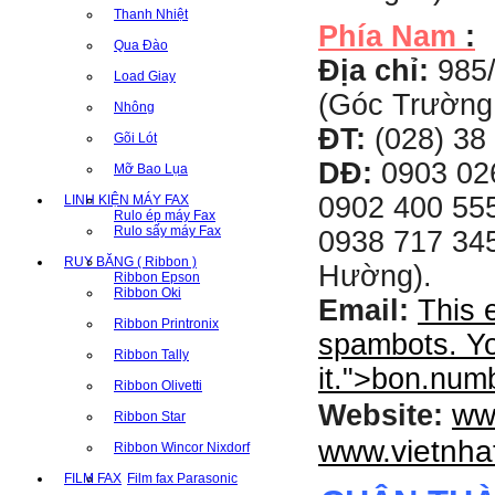
Thanh Nhiệt
Phía Nam
:
Qua Đào
Địa chỉ:
985
Load Giay
(Góc Trường
Nhông
ĐT:
(028) 38 
Gõi Lót
DĐ:
0903 02
Mỡ Bao Lụa
0902 400 555
LINH KIỆN MÁY FAX
Rulo ép máy Fax
Rulo sấy máy Fax
0938 717 345
RUY BĂNG ( Ribbon )
Hường).
Ribbon Epson
Ribbon Oki
Email:
This 
Ribbon Printronix
spambots. Yo
Ribbon Tally
it.
">
bon.num
Ribbon Olivetti
ww
Website:
Ribbon Star
www.vietnha
Ribbon Wincor Nixdorf
FILM FAX
Film fax Parasonic