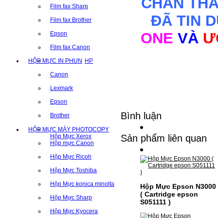
CHÂN TH
Film fax Sharp
ĐÃ TIN 
Film fax Brother
ONE
VÀ
Ư
Epson
Film fax Canon
HỘP MỰC IN PHUN
HP
Canon
Lexmark
Epson
Bình luận
Brother
HỘP MỰC MÁY PHOTOCOPY
Hộp Mực Xerox
Sản phẩm liên quan
Hộp mực Canon
Hộp Mực Ricoh
Hộp Mực Toshiba
Hộp Mực konica minolta
Hộp Mực Epson N3000
( Cartridge epson
Hộp Mực Sharp
S051111 )
Hộp Mực Kyocera