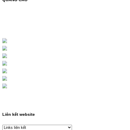
MỰC NẠP MÀU 119A CHO DÒNG MÁY HP
COLOR LASER 150A/178NWMÃ MỰC
NẠP:- 119A/150A- Loại mực: Mực in laser
màuSỬ DỤNG CHO MÁY IN:- HP Color
Laser 150A/178NW- Giá cả…
Giá : 199.000VND
Chọn mua
HỘP MỰC MÀU SAMSUNG
CLT-403S CHO DÒNG MÁY
SL-C435/C436
HỘP MỰC MÀU SAMSUNG CLT-403S CHO
DÒNG MÁY SL-C435/C436MÃ HỘP MỰC:-
Samsung CLT-403S- Loại mực: Mực in laser
màuSỬ DỤNG CHO MÁY IN:- Samsung SL-
C435 C436 C485 SL-485FW SL-486
486FW-…
Giá : 599.000VND
Chọn mua
Liên kết website
HỘP MỰC HP 110A