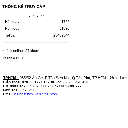
(W1110A) CHO DÒNG MÁY
THỐNG KÊ TRUY CẬP
LBP 243/MF 461DW
2
3
4
8
9
5
4
4
HỘP MỰC HP 110A (W1110A) CHO DÒNG
Hôm nay
1722
MÁY LBP 243/MF 461DWMÃ HỘP MỰC:-
Hộp mực HP 110A (W1110A)- Loại mực:
Hôm qua
11936
Mực in laser trắng đenSỬ DỤNG CHO MÁY
Tất cả
23489544
IN:- HP…
Giá : 249.000VND
Chọn mua
Khách online : 37 khách
Thành viên : 0
HỘP MỰC CANON CRG-070
CHO DÒNG MÁY LBP
243/MF 461DW
(Góc Trư
TPHCM
:
985/32 Âu Cơ, P.Tân Sơn Nhì, Q.Tân Phú, TP.HCM.
Điện Thoại
: 028. 38 122 011 - 38 122 012 - 38 428 458
DĐ
: 0903 026 034 - 0934 002 567 - 0902 400 555
HỘP MỰC CANON CRG-070 CHO DÒNG
Fax
: 028.38 428 458
MÁY LBP 243/MF 461DW MÃ HỘP MỰC:–
Email
:
vietnhat.hcm.vn@gmail.com
Hộp mực Canon CRG-070– Loại mực: Mực
in laser trắng đenSỬ DỤNG CHO MÁY IN:–
Canon i-SENSYS…
Giá : 799.000VND
Chọn mua