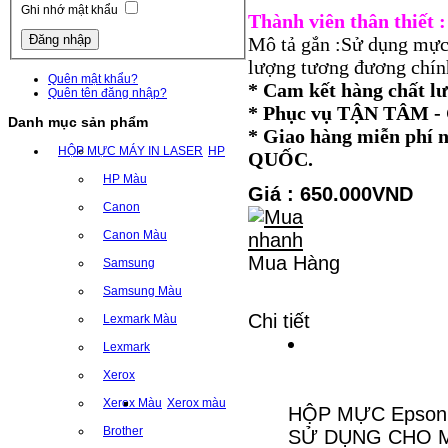
Ghi nhớ mật khẩu
Thành viên thân thiết
Mô tả gắn :Sử dụng mực
lượng tương đương chính
Quên mật khẩu?
* Cam kết hàng chất l
Quên tên đăng nhập?
* Phục vụ TẬN TÂM
Danh mục sản phẩm
* Giao hàng miễn ph
HỘP MỰC MÁY IN LASER
HP
QUỐC.
HP Màu
Giá : 650.000VND
Canon
Canon Màu
Mua Hàng
Samsung
Samsung Màu
Chi tiết
Lexmark Màu
Lexmark
Xerox
Xerox Màu
Xerox màu
HỘP MỰC Epson 
Brother
SỬ DỤNG CHO MÁY