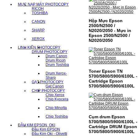
MỰC NẠP MÁY PHOTOCOPY
RICOH
TOSHIBA
Hộp Mực Epson
CANON
2500/N2500 /
SHARP
N2020/2050 - Mực in
Epson 2500/N2500 /
XEROX
N2020/2050
LINH KIỆN PHOTOCOPY
DRUM PHOTOCOPY
Drum Canon
Drum Ricoh
Drum Toshiba
Toner Epson TN
Drum Xerox-
5700/5800/5900/6100L -
Sharp
Cartridge Epson
GẠT PHOTOCOPY
5700/5800/5900/6100L
Gạt Canon
CHIP PHOTOCOPY
Chip Xerox
Chip Kyocera
Chip Minolta
Chip Toshiba
Cụm drum Epson
5700/5800/5900/6100L -
ĐẦU KIM EPSON, OKI
Cartridge DRUM Epson
Đầu Kim EPSON
5700/5800/5900/6100L
Đầu Kim Oki - Olivetti