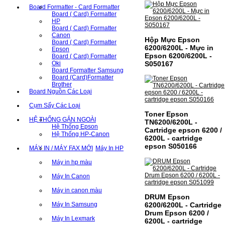
Board Formatter - Card Formatter
Board ( Card) Formatter
HP
Board ( Card) Formatter
Canon
Hộp Mực Epson
Board ( Card) Formatter
6200/6200L - Mực in
Epson
Epson 6200/6200L -
Board ( Card) Formatter
Oki
S050167
Board Formatter Samsung
Board (Card)Formatter
Brother
Board Nguồn Các Loại
Cụm Sấy Các Loại
Toner Epson
HỆ THỐNG GẮN NGOÀI
TN6200/6200L -
Hệ Thống Epson
Cartridge epson 6200 /
Hệ Thống HP-Canon
6200L - cartridge
epson S050166
MÁY IN / MÁY FAX MỚI
Máy In HP
Máy in hp màu
Máy In Canon
Máy in canon màu
DRUM Epson
6200/6200L - Cartridge
Máy In Samsung
Drum Epson 6200 /
Máy In Lexmark
6200L - cartridge