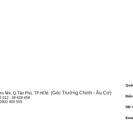
Quả
(Góc Trường Chinh - Âu Cơ)
ơn Nhì, Q.Tân Phú, TP.HCM.
Điện
22 012 - 38 428 458
 0902 400 555
DĐ
:
Emai