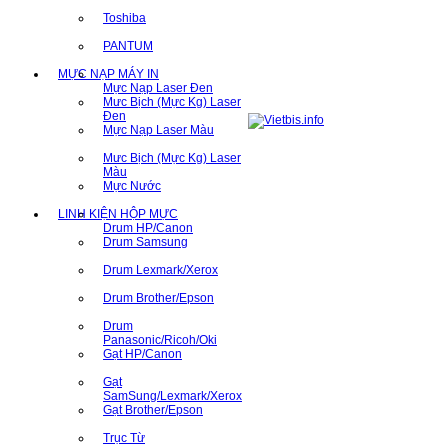
Toshiba
PANTUM
MỰC NẠP MÁY IN
Mực Nạp Laser Đen
Mưc Bịch (Mực Kg) Laser
Đen
Mực Nạp Laser Màu
Mưc Bịch (Mực Kg) Laser
Màu
Mực Nước
LINH KIỆN HỘP MỰC
Drum HP/Canon
Drum Samsung
Drum Lexmark/Xerox
Drum Brother/Epson
Drum
Panasonic/Ricoh/Oki
Gạt HP/Canon
Gạt
SamSung/Lexmark/Xerox
Gạt Brother/Epson
Trục Từ