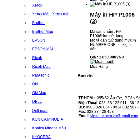
Xerox
Máy in HP P1006
Xerox Màu
Xerox màu
(3)
Brother
Mã sản phẩm : HP
Brother Màu
P1006Hạn sử dụng : --------
Mô tả gắn :Sử dụng mực in
EPSON
NUMBER ONE tiết kiệm
đến…
EPSON MÀU
Giá : 1.650.000VND
Ricoh
Mua Hàng
Ricoh Màu
Ban do
Parasonic
Oki
Oki Màu
TPHCM
:
985/32 Âu Cơ, P.Tân S
DELL
Điện Thoại
: 028. 38 122 011 - 38 1
DĐ
: 0903 026 034 - 0934 002 567 -
Dell màu
Fax
: 028.38 428 458
Email
:
vietnhat.hcm.vn@gmail.com
KONICA MINOLTA
Konica Minolta Màu
KYOCERA