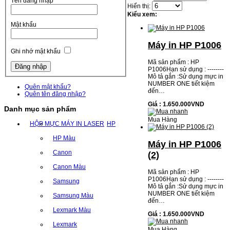
Tên đăng nhập
Hiển thị:
Kiểu xem:
Mật khẩu
Máy in HP P1006
Ghi nhớ mật khẩu
Mã sản phẩm : HP
P1006Hạn sử dụng : --------
Mô tả gắn :Sử dụng mực in
NUMBER ONE tiết kiệm
Quên mật khẩu?
đến…
Quên tên đăng nhập?
Giá : 1.650.000VND
Danh mục sản phẩm
Mua Hàng
HỘP MỰC MÁY IN LASER
HP
HP Màu
Máy in HP P1006
Canon
(2)
Canon Màu
Mã sản phẩm : HP
P1006Hạn sử dụng : --------
Samsung
Mô tả gắn :Sử dụng mực in
NUMBER ONE tiết kiệm
Samsung Màu
đến…
Lexmark Màu
Giá : 1.650.000VND
Lexmark
Mua Hàng