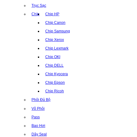
Trục Sạc
Chíp
Chip HP
Chip Canon
Chip Samsung
Chip Xerox
Chip Lexmark
Chip OKI
Chip DELL
Chip Kyocera
Chip Epson
Chip Ricoh
Phôi Đủ Bộ
Võ Phôi
Pass
Bao Hơi
Dây Seal