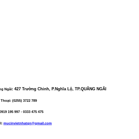
:
427 Trường Chinh, P.Nghĩa Lộ, TP.QUÃNG NGÃI
ng Ngãi
 Thoại
: (0255) 3722 789
0919 195 997 - 0333 475 475
l
:
mucinvietnhatqn@gmail.com