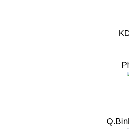
KD
P
Q.Bìn