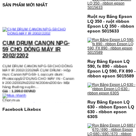
SẢN PHẨM MỚI NHẤT
Ruột ruy Băng Epson
LQ 350 - ruột ribbon
Epson LQ 350 - ribbon
epson S015633
CỤM DRUM CANON NPG-
59 CHO DÒNG MÁY IR
2002/2202
CỤM DRUM CANON NPG-59 CHO DÒNG
MÁY IR 2002/2202MÃ CỤM DRUM:- Hộp
Ruy Băng Epson LQ
mực Canon NPG-59- Loại cụm drum:
590, fx 890 - ribbon
PhotocopySỬ DỤNG CHO MÁY IN:- Canon
Epson LQ 590, FX 890 -
Ir 2002/2002N/2202N/2004n/2006n- Mặt
ribbon epson S015589
hàng thường xuyên…
Giá : 1.399.000VND
Chọn mua
Ruy Băng Epson LQ
630 - ribbon Epson LQ
HỘP MỰC IN MÀU CANON
Facebook Likebox
630 - ribbon epson
CRG-067 CHO DÒNG MÁY
630S
MF655/MF651
HỘP MỰC IN MÀU CANON CRG-067 CHO
DÒNG MÁY MF655/MF651MÃ HỘP MỰC:-