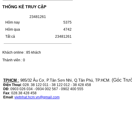
(W1110A) CHO DÒNG MÁY
THỐNG KÊ TRUY CẬP
LBP 243/MF 461DW
2
3
4
8
1
2
6
1
HỘP MỰC HP 110A (W1110A) CHO DÒNG
Hôm nay
5375
MÁY LBP 243/MF 461DWMÃ HỘP MỰC:-
Hộp mực HP 110A (W1110A)- Loại mực:
Hôm qua
4742
Mực in laser trắng đenSỬ DỤNG CHO MÁY
Tất cả
23481261
IN:- HP…
Giá : 249.000VND
Chọn mua
Khách online : 85 khách
Thành viên : 0
HỘP MỰC CANON CRG-070
CHO DÒNG MÁY LBP
243/MF 461DW
(Góc Trư
TPHCM
:
985/32 Âu Cơ, P.Tân Sơn Nhì, Q.Tân Phú, TP.HCM.
Điện Thoại
: 028. 38 122 011 - 38 122 012 - 38 428 458
DĐ
: 0903 026 034 - 0934 002 567 - 0902 400 555
HỘP MỰC CANON CRG-070 CHO DÒNG
Fax
: 028.38 428 458
MÁY LBP 243/MF 461DW MÃ HỘP MỰC:–
Email
:
vietnhat.hcm.vn@gmail.com
Hộp mực Canon CRG-070– Loại mực: Mực
in laser trắng đenSỬ DỤNG CHO MÁY IN:–
Canon i-SENSYS…
Giá : 799.000VND
Chọn mua