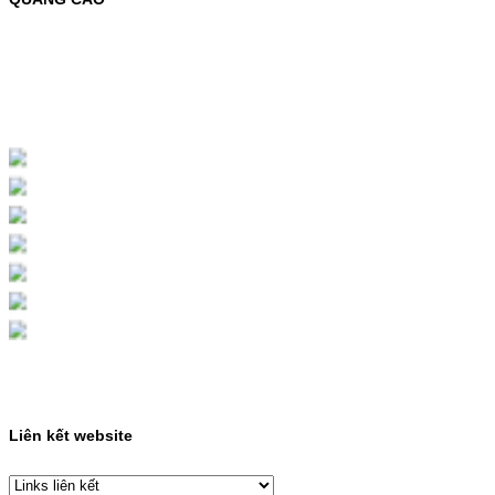
MỰC NẠP MÀU 119A CHO DÒNG MÁY HP
COLOR LASER 150A/178NWMÃ MỰC
NẠP:- 119A/150A- Loại mực: Mực in laser
màuSỬ DỤNG CHO MÁY IN:- HP Color
Laser 150A/178NW- Giá cả…
Giá : 199.000VND
Chọn mua
HỘP MỰC MÀU SAMSUNG
CLT-403S CHO DÒNG MÁY
SL-C435/C436
HỘP MỰC MÀU SAMSUNG CLT-403S CHO
DÒNG MÁY SL-C435/C436MÃ HỘP MỰC:-
Samsung CLT-403S- Loại mực: Mực in laser
màuSỬ DỤNG CHO MÁY IN:- Samsung SL-
C435 C436 C485 SL-485FW SL-486
486FW-…
Giá : 599.000VND
Chọn mua
Liên kết website
HỘP MỰC HP 110A