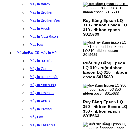
Máy In Xerox
Máy In Brother
Ruy Băng Epson LQ
Máy In Brother Màu
310 - ribbon Epson LQ
Máy In Ricoh
310 - ribbon epson
S015639
Máy In Màu Ricoh
Máy Fax
Máy In/Fax Cũ
Máy In HP
Máy in hp màu
Ruột ruy Băng Epson
LQ 310 - ruột ribbon
Máy In Canon
Epson LQ 310 - ribbon
epson S015639
Máy in canon màu
Máy In Samsung
Máy In Lexmark
Máy In Xerox
Ruy Băng Epson LQ
350 - ribbon Epson LQ
Máy In Brother
350 - ribbon epson
S015633
Máy Fax
Máy In Laser Màu