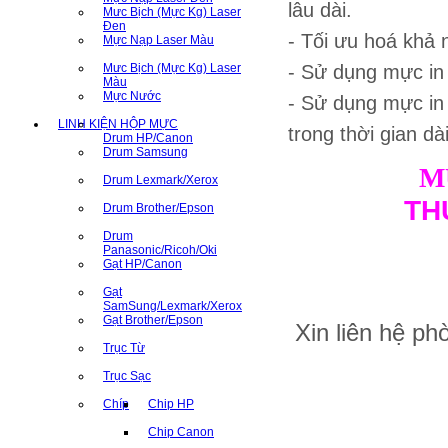
lâu dài.
Mưc Bịch (Mực Kg) Laser
Đen
- Tối ưu hoá khả n
Mực Nạp Laser Màu
Mưc Bịch (Mực Kg) Laser
- Sử dụng mực i
Màu
Mực Nước
- Sử dụng mực in
LINH KIỆN HỘP MỰC
trong thời gian dà
Drum HP/Canon
Drum Samsung
M
Drum Lexmark/Xerox
TH
Drum Brother/Epson
Drum
Panasonic/Ricoh/Oki
Gạt HP/Canon
Gạt
SamSung/Lexmark/Xerox
Gạt Brother/Epson
Xin liên hệ p
Trục Từ
Trục Sạc
Chíp
Chip HP
Chip Canon