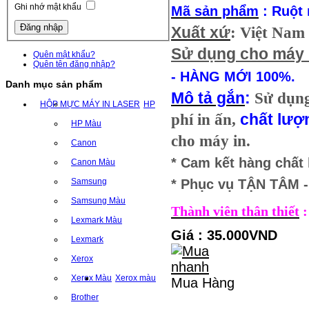
Ghi nhớ mật khẩu
Mã sản phẩm
: Ruột 
Xuất xứ
: Việt Nam
Sử dụng cho máy 
Quên mật khẩu?
Quên tên đăng nhập?
- HÀNG MỚI 100%.
Danh mục sản phẩm
Mô tả gắn
:
Sử dụn
HỘP MỰC MÁY IN LASER
HP
phí in ấn,
chất lượ
HP Màu
cho máy in.
Canon
* Cam kết hàng chất
Canon Màu
Samsung
* Phục vụ TẬN TÂM
Samsung Màu
Thành viên thân thiết
:
Lexmark Màu
Giá : 35.000VND
Lexmark
Xerox
Xerox Màu
Xerox màu
Mua Hàng
Brother