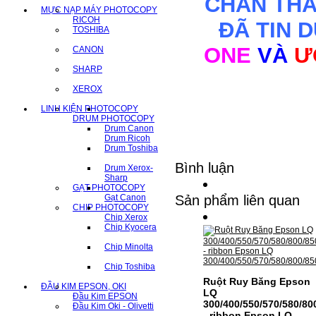
CHÂN TH
MỰC NẠP MÁY PHOTOCOPY
RICOH
ĐÃ TIN 
TOSHIBA
ONE
VÀ
Ư
CANON
SHARP
XEROX
LINH KIỆN PHOTOCOPY
DRUM PHOTOCOPY
Drum Canon
Drum Ricoh
Drum Toshiba
Bình luận
Drum Xerox-
Sharp
GẠT PHOTOCOPY
Gạt Canon
Sản phẩm liên quan
CHIP PHOTOCOPY
Chip Xerox
Chip Kyocera
Chip Minolta
Chip Toshiba
Ruột Ruy Băng Epson
ĐẦU KIM EPSON, OKI
LQ
Đầu Kim EPSON
300/400/550/570/580/80
Đầu Kim Oki - Olivetti
- ribbon Epson LQ