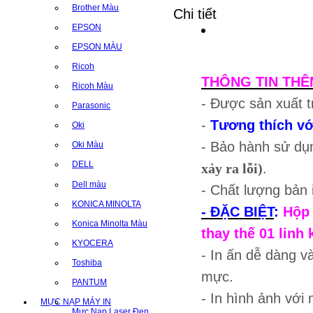
Brother Màu
Chi tiết
EPSON
EPSON MÀU
Ricoh
THÔNG TIN THÊ
Ricoh Màu
- Được sản xuất t
Parasonic
-
Tương thích vớ
Oki
- Bảo hành sử dụ
Oki Màu
DELL
xảy ra lỗi)
.
Dell màu
- Chất lượng bản
KONICA MINOLTA
- ĐẶC BIỆT
:
Hộp 
Konica Minolta Màu
thay thế 01 linh 
KYOCERA
- In ấn dễ dàng v
Toshiba
mực.
PANTUM
- In hình ảnh với 
MỰC NẠP MÁY IN
Mực Nạp Laser Đen