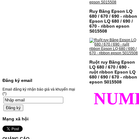
Canon CRG-067- Loại mực: Mực in laser
màuSỬ DỤNG CHO MÁY IN:- Canon LBP
Ruy Băng Epson LQ
631CW/633CDW/MF657CDW- Giá cả
680 / 670 / 690 - ribbon
thường…
Epson LQ 680 / 690 /
Giá : 799.000VND
670 - ribbon epson
Chọn mua
S015508
HỘP MỰC BROTHER TN-
240 CHO MÁY IN MFC-
9120CN/HL-3040CN
Ruột ruy Băng Epson
LQ 680 / 670 / 690 -
ruột ribbon Epson LQ
HỘP MỰC BROTHER TN-240 CHO MÁY IN
MFC-9120CN/HL-3040CN MÃ HỘP MỰC:–
680 / 690 / 670 - ribbon
Đăng ký email
Hộp mực Brother TN-240– Loại mực: BK
epson S015508
(Đen) SỬ DỤNG CHO MÁY IN:– Brother
HL-3040CN/MFC-9120CN– Mặt hàng
Email đăng ký nhận báo giá và khuyến mại
NUM
thường xuyên thay…
(*)
Giá : 499.000VND
Chọn mua
Mạng xã hội
MỰC NẠP MÀU 119A CHO
DÒNG MÁY HP COLOR
LASER 150A/178NW
QUẢNG CÁO