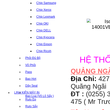
Chip Samsung
Chip Xerox
Chip Lexmark
Chip OKI
Chip DELL
Chip Kyocera
Chip Epson
Chip Ricoh
HỆ TH
Phôi Đủ Bộ
Võ Phôi
QUẢNG NG
Pass
Địa Chỉ:
427
Bao Hơi
Quãng Ngãi
Dây Seal
ĐT :
(0255) 3
LINH KIỆN MÁY IN
Bao Lụa (Võ Lô Sấy )
Rulo Ép
475 ( Mr Tr
Rulo Sấy