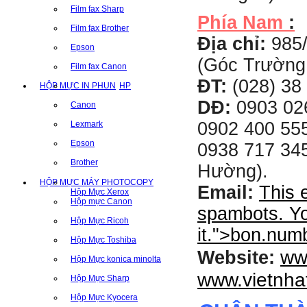
Film fax Sharp
Phía Nam
:
Film fax Brother
Địa chỉ:
985
Epson
(Góc Trường
Film fax Canon
ĐT:
(028) 38 
HỘP MỰC IN PHUN
HP
DĐ:
0903 02
Canon
0902 400 555
Lexmark
Epson
0938 717 345
Brother
Hường).
HỘP MỰC MÁY PHOTOCOPY
Email:
This 
Hộp Mực Xerox
Hộp mực Canon
spambots. Yo
Hộp Mực Ricoh
it.
">
bon.num
Hộp Mực Toshiba
ww
Website:
Hộp Mực konica minolta
www.vietnha
Hộp Mực Sharp
Hộp Mực Kyocera