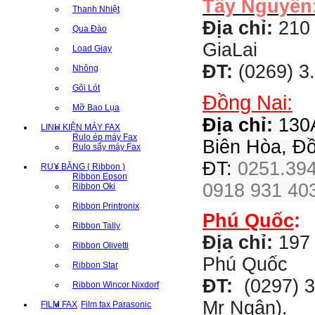
Tây Nguyên
Thanh Nhiệt
Địa chỉ:
210 
Qua Đào
GiaLai
Load Giay
ĐT:
(0269) 3
Nhông
Gõi Lót
Đồng Nai:
Mỡ Bao Lụa
Địa chỉ:
130A
LINH KIỆN MÁY FAX
Rulo ép máy Fax
Biên Hòa, Đ
Rulo sấy máy Fax
ĐT:
0251.394
RUY BĂNG ( Ribbon )
Ribbon Epson
0918 931 403
Ribbon Oki
Ribbon Printronix
Phú Quốc
:
Ribbon Tally
Địa chỉ:
197 
Ribbon Olivetti
Phú Quốc
Ribbon Star
ĐT:
(0297) 3
Ribbon Wincor Nixdorf
Mr Ngân).
FILM FAX
Film fax Parasonic