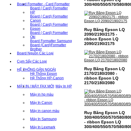
300/400/550/570/580/80
Board Formatter - Card Formatter
Board ( Card) Formatter
HP
Board ( Card) Formatter
Canon
Board ( Card) Formatter
Epson
Ruy Băng Epson LQ
Board ( Card) Formatter
2090/2190/2175 -
Oki
ribbon Epson LQ
Board Formatter Samsung
2090/2190/2175
Board (Card)Formatter
Brother
Board Nguồn Các Loại
Cụm Sấy Các Loại
Ruy Băng Epson LQ
HỆ THỐNG GẮN NGOÀI
2170/2180/2080 -
Hệ Thống Epson
ribbon Epson LQ
Hệ Thống HP-Canon
2170/2180/2080
MÁY IN / MÁY FAX MỚI
Máy In HP
Máy in hp màu
Máy In Canon
Máy in canon màu
Ruy Băng Epson LQ
300/400/550/570/580/80
Máy In Samsung
- ribbon Epson LQ
300/400/550/570/580/80
Máy In Lexmark