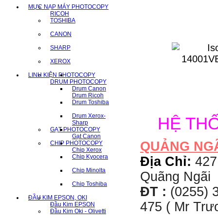
MỰC NẠP MÁY PHOTOCOPY
RICOH
TOSHIBA
CANON
SHARP
XEROX
LINH KIỆN PHOTOCOPY
DRUM PHOTOCOPY
Drum Canon
Drum Ricoh
Drum Toshiba
Drum Xerox-
HỆ TH
Sharp
GẠT PHOTOCOPY
Gạt Canon
QUẢNG NG
CHIP PHOTOCOPY
Chip Xerox
Chip Kyocera
Địa Chỉ:
427
Chip Minolta
Quãng Ngãi
Chip Toshiba
ĐT :
(0255) 3
ĐẦU KIM EPSON, OKI
475 ( Mr Tr
Đầu Kim EPSON
Đầu Kim Oki - Olivetti