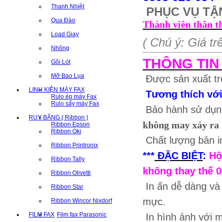
Thanh Nhiệt
PHỤC VỤ TẬN
Qua Đào
Thành viên thân th
Load Giay
( Chú ý: Giá t
Nhông
THÔNG TIN
Gõi Lót
Mỡ Bao Lụa
Được sản xuất tr
LINH KIỆN MÁY FAX
Tương thích với
Rulo ép máy Fax
Rulo sấy máy Fax
Bảo hành sử dụn
RUY BĂNG ( Ribbon )
không may xảy ra 
Ribbon Epson
Ribbon Oki
Chất lượng bản 
Ribbon Printronix
***
ĐẶC BIỆT
:
Hộ
Ribbon Tally
không thay thế 0
Ribbon Olivetti
In ấn dễ dàng và
Ribbon Star
mực.
Ribbon Wincor Nixdorf
FILM FAX
Film fax Parasonic
In hình ảnh với m