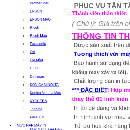
Brother Màu
PHỤC VỤ TẬN T
EPSON
Thành viên thân thiết
:
EPSON MÀU
( Chú ý: Giá trên 
Ricoh
THÔNG TIN T
Ricoh Màu
Được sản xuất trên dâ
Parasonic
Oki
Tương thích với má
Oki Màu
Bảo hành sử dụng đế
DELL
không may xảy ra lỗi)
.
Dell màu
Chất lượng bản in t
KONICA MINOLTA
***
ĐẶC BIỆT
:
Hộp mự
Konica Minolta Màu
thay thế 01 linh kiện
KYOCERA
In ấn dễ dàng và khô
Toshiba
In hình ảnh với màu sắ
PANTUM
Tối ưu hoá khả năng ho
MỰC NẠP MÁY IN
Mực Nạp Laser Đen