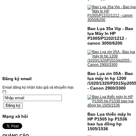
Chọn mua
MỰC NẠP MÀU 119A CHO
Bao Lụa 35a Vip - Bao
DÒNG MÁY HP COLOR
lụa Máy In HP
P1005/P1102/1212 -
LASER 150A/178NW
canon 3050/6200
MỰC NẠP MÀU 119A CHO DÒNG MÁY HP
COLOR LASER 150A/178NWMÃ MỰC
NẠP:- 119A/150A- Loại mực: Mực in laser
màuSỬ DỤNG CHO MÁY IN:- HP Color
Laser 150A/178NW- Giá cả…
Giá : 199.000VND
Bao Lụa zin 05A - Bao
lụa máy In hp 1200
Đăng ký email
Chọn mua
/1020/1320/P2015/p205
Email đăng ký nhận báo giá và khuyến mại
- Canon 2900/3300
(*)
HỘP MỰC MÀU SAMSUNG
CLT-403S CHO DÒNG MÁY
SL-C435/C436
Bao Lụa thiếc máy In
Mạng xã hội
HP P1505 hp P1536
HỘP MỰC MÀU SAMSUNG CLT-403S CHO
bao lụa đồng hp
DÒNG MÁY SL-C435/C436MÃ HỘP MỰC:-
1505/1536
Samsung CLT-403S- Loại mực: Mực in laser
màuSỬ DỤNG CHO MÁY IN:- Samsung SL-
QUẢNG CÁO