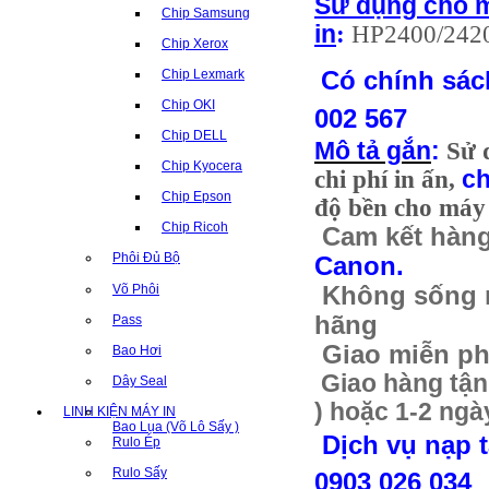
Sử dụng cho 
Chip Samsung
in
:
HP2400/2420
Chip Xerox
Có chính sách
Chip Lexmark
Chip OKI
002 567
Chip DELL
Mô tả gắn
:
Sử 
Chip Kyocera
chi phí in ấn,
ch
Chip Epson
độ bền cho máy 
Chip Ricoh
Cam kết hàng
Phôi Đủ Bộ
Canon.
Võ Phôi
Không sống m
hãng
Pass
Giao miễn phí
Bao Hơi
Giao hàng tận 
Dây Seal
) hoặc 1-2 ngà
LINH KIỆN MÁY IN
Bao Lụa (Võ Lô Sấy )
Dịch vụ nạp 
Rulo Ép
Rulo Sấy
0903 026 034