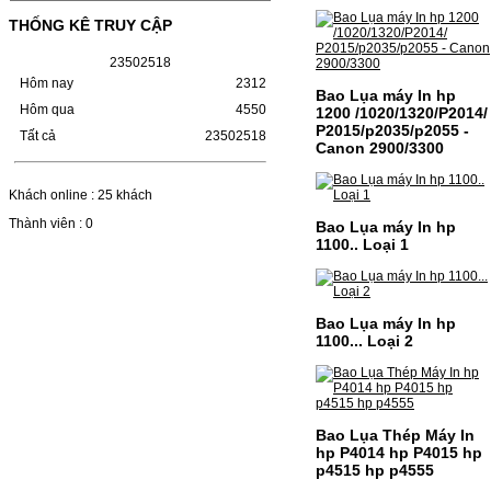
MÁY LBP 243/MF 461DW MÃ HỘP MỰC:–
Hộp mực Canon CRG-070– Loại mực: Mực
THỐNG KÊ TRUY CẬP
in laser trắng đenSỬ DỤNG CHO MÁY IN:–
Canon i-SENSYS…
2
3
5
0
2
5
1
8
Giá : 799.000VND
Hôm nay
2312
Bao Lụa máy In hp
Chọn mua
Hôm qua
4550
1200 /1020/1320/P2014/
P2015/p2035/p2055 -
Tất cả
23502518
Canon 2900/3300
HỘP MỰC TK-1158 CHO
MÁY IN KYOCERA
Khách online : 25 khách
M2135DN/M2635DN
Thành viên : 0
Bao Lụa máy In hp
HỘP MỰC TK-1158 CHO MÁY IN
1100.. Loại 1
KYOCERA M2135DN/M2635DNMÃ HỘP
MỰC:- Hộp mực Kyocera TK-1158- Loại
mực: Mực in laser trắng đenSỬ DỤNG CHO
MÁY IN:- Kyocera Ecosys
M2135dn/M2635dn/M2735dw/P2235dn/P2235dw-
Bao Lụa máy In hp
Mặt hàng…
1100... Loại 2
Giá : 799.000VND
Chọn mua
Bao Lụa Thép Máy In
hp P4014 hp P4015 hp
p4515 hp p4555