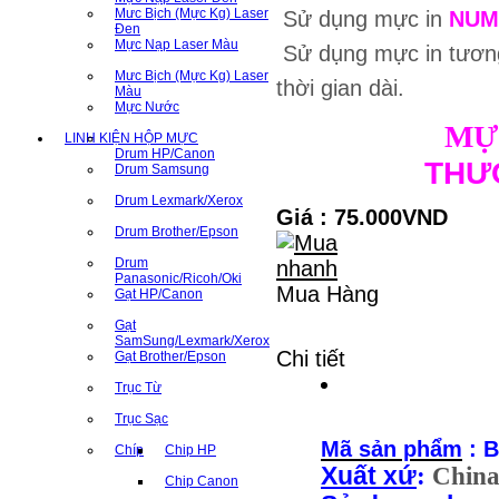
Mưc Bịch (Mực Kg) Laser
Sử dụng mực in
NUM
Đen
Mực Nạp Laser Màu
Sử dụng mực in tươn
Mưc Bịch (Mực Kg) Laser
thời gian dài.
Màu
Mực Nước
MỰ
LINH KIỆN HỘP MỰC
Drum HP/Canon
THƯƠ
Drum Samsung
Drum Lexmark/Xerox
Giá : 75.000VND
Drum Brother/Epson
Drum
Panasonic/Ricoh/Oki
Mua Hàng
Gạt HP/Canon
Gạt
SamSung/Lexmark/Xerox
Chi tiết
Gạt Brother/Epson
Trục Từ
Trục Sạc
Mã sản phẩm
: B
Chíp
Chip HP
Xuất xứ
:
Chin
Chip Canon