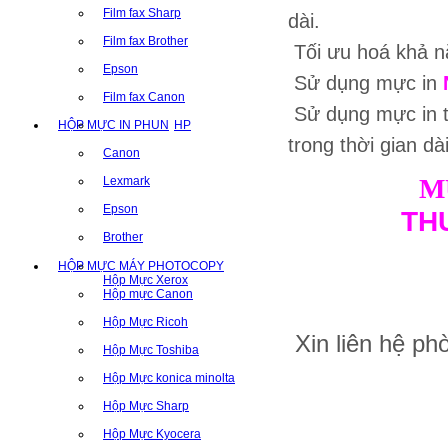
Film fax Sharp
dài.
Film fax Brother
Tối ưu hoá khả nă
Epson
Sử dụng mực in
Film fax Canon
Sử dụng mực in 
HỘP MỰC IN PHUN
HP
trong thời gian dà
Canon
M
Lexmark
Epson
TH
Brother
HỘP MỰC MÁY PHOTOCOPY
Hộp Mực Xerox
Hộp mực Canon
Hộp Mực Ricoh
Xin liên hệ p
Hộp Mực Toshiba
Hộp Mực konica minolta
Hộp Mực Sharp
Hộp Mực Kyocera