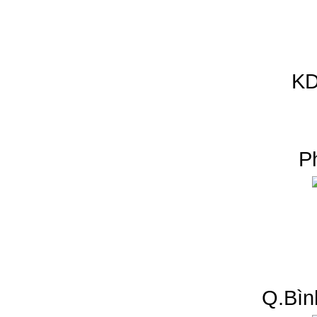
KD
P
Q.Bìn