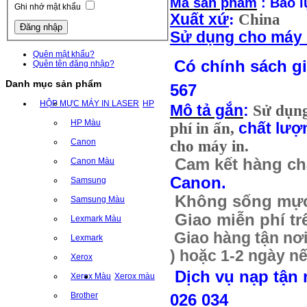
Mã sản phẩm
: Bao l
Ghi nhớ mật khẩu
Xuất xứ
:
China
Sử dụng cho máy 
Quên mật khẩu?
Có chính sách giá
Quên tên đăng nhập?
Danh mục sản phẩm
567
HỘP MỰC MÁY IN LASER
HP
Mô tả gắn
:
Sử dụn
HP Màu
phí in ấn,
chất lượ
Canon
cho máy in.
Cam kết hàng ch
Canon Màu
Canon.
Samsung
Không sống mực,
Samsung Màu
Giao miễn phí tr
Lexmark Màu
Giao hàng tận nơi 
Lexmark
) hoặc 1-2 ngày nế
Xerox
Dịch vụ nạp tận 
Xerox Màu
Xerox màu
Brother
026 034