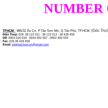
NUMBER 
(Góc Trư
TPHCM
:
985/32 Âu Cơ, P.Tân Sơn Nhì, Q.Tân Phú, TP.HCM.
Điện Thoại
: 028. 38 122 011 - 38 122 012 - 38 428 458
DĐ
: 0903 026 034 - 0934 002 567 - 0902 400 555
Fax
: 028.38 428 458
Email
:
vietnhat.hcm.vn@gmail.com