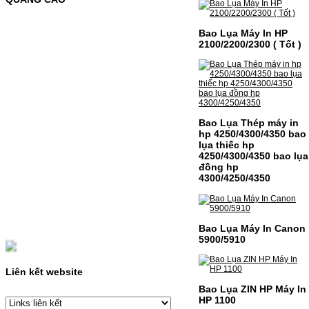
C435 C436 C485 SL-485FW SL-486
486FW-…
Giá : 599.000VND
Bao Lụa Máy In HP
2100/2200/2300 ( Tốt )
Chọn mua
HỘP MỰC HP 110A
(W1110A) CHO DÒNG MÁY
LBP 243/MF 461DW
Bao Lụa Thép máy in
hp 4250/4300/4350 bao
HỘP MỰC HP 110A (W1110A) CHO DÒNG
lụa thiếc hp
MÁY LBP 243/MF 461DWMÃ HỘP MỰC:-
4250/4300/4350 bao lụa
Hộp mực HP 110A (W1110A)- Loại mực:
đồng hp
Mực in laser trắng đenSỬ DỤNG CHO MÁY
IN:- HP…
4300/4250/4350
Giá : 249.000VND
Chọn mua
Bao Lụa Máy In Canon
5900/5910
HỘP MỰC CANON CRG-070
CHO DÒNG MÁY LBP
Liên kết website
243/MF 461DW
Bao Lụa ZIN HP Máy In
HP 1100
HỘP MỰC CANON CRG-070 CHO DÒNG