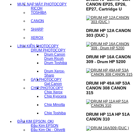
CANON EP25, EP26,
MỰC NẠP MÁY PHOTOCOPY
RICOH
EP27, Cartridge U
TOSHIBA
CANON
SHARP
DRUM HP 12A CANON
303 (DUC )
XEROX
LINH KIỆN PHOTOCOPY
DRUM PHOTOCOPY
Drum Canon
DRUM HP 16A CANON
Drum Ricoh
309 - Drum HP 5200
Drum Toshiba
Drum Xerox-
Sharp
GẠT PHOTOCOPY
DRUM HP 49A HP 53A
Gạt Canon
CANON 308 CANON
CHIP PHOTOCOPY
Chip Xerox
315
Chip Kyocera
Chip Minolta
Chip Toshiba
DRUM HP 11A HP 51A
CANON 310
ĐẦU KIM EPSON, OKI
Đầu Kim EPSON
Đầu Kim Oki - Olivetti