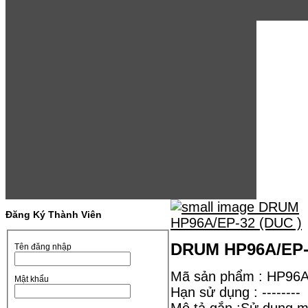
Đăng Ký Thành Viên
DRUM HP96A/EP-
Tên đăng nhập
Mã sản phẩm : HP96
Mật khẩu
Hạn sử dụng : --------