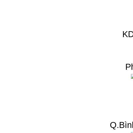
KD
P
Q.Bìn