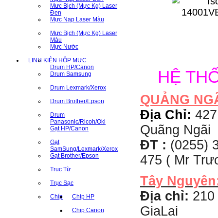
Mưc Bịch (Mực Kg) Laser
Đen
Mực Nạp Laser Màu
Mưc Bịch (Mực Kg) Laser
Màu
Mực Nước
LINH KIỆN HỘP MỰC
Drum HP/Canon
HỆ TH
Drum Samsung
Drum Lexmark/Xerox
QUẢNG NG
Drum Brother/Epson
Địa Chỉ:
427
Drum
Panasonic/Ricoh/Oki
Quãng Ngãi
Gạt HP/Canon
ĐT :
(0255) 3
Gạt
SamSung/Lexmark/Xerox
Gạt Brother/Epson
475 ( Mr Tr
Trục Từ
Tây Nguyên
Trục Sạc
Địa chỉ:
210 
Chíp
Chip HP
GiaLai
Chip Canon