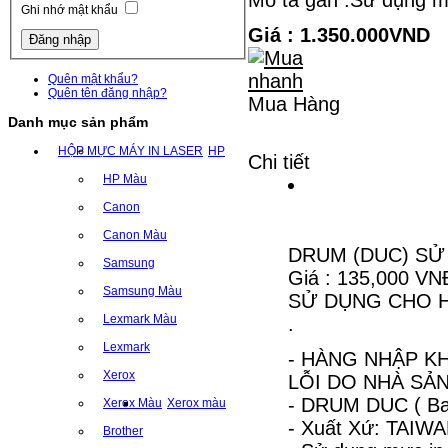
Mô tả gắn :Sử dụng m
Ghi nhớ mật khẩu
Giá : 1.350.000VND
Quên mật khẩu?
Quên tên đăng nhập?
Mua Hàng
Danh mục sản phẩm
HỘP MỰC MÁY IN LASER
HP
Chi tiết
HP Màu
Canon
Canon Màu
DRUM (DUC) SỬ
Samsung
Giá : 135,000 VN
Samsung Màu
SỬ DỤNG CHO H
Lexmark Màu
.
Lexmark
- HÀNG NHẬP KH
Xerox
LỖI DO NHÀ SẢN
- DRUM DUC ( Ba
Xerox Màu
Xerox màu
- Xuất Xứ: TAIW
Brother