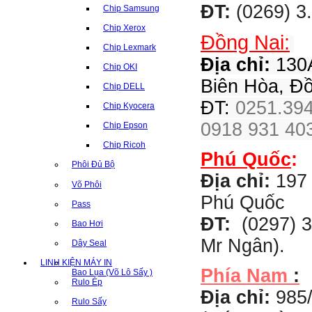
ĐT:
(0269) 3
Chip Samsung
Chip Xerox
Đồng Nai:
Chip Lexmark
Địa chỉ:
130A
Chip OKI
Biên Hòa, Đ
Chip DELL
ĐT:
0251.394
Chip Kyocera
0918 931 403
Chip Epson
Chip Ricoh
Phú Quốc
:
Phôi Đủ Bộ
Địa chỉ:
197 
Võ Phôi
Phú Quốc
Pass
ĐT:
(0297) 3
Bao Hơi
Mr Ngân).
Dây Seal
LINH KIỆN MÁY IN
Phía Nam
:
Bao Lụa (Võ Lô Sấy )
Rulo Ép
Địa chỉ:
985
Rulo Sấy