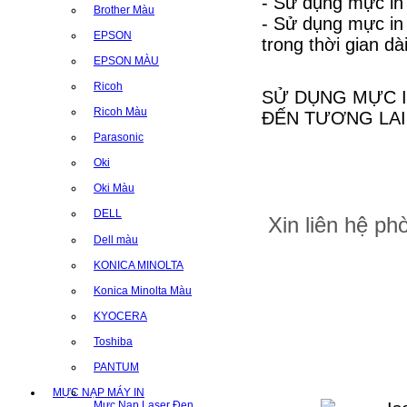
- Sử dụng mực in
Brother Màu
- Sử dụng mực i
EPSON
trong thời gian dài
EPSON MÀU
Ricoh
SỬ DỤNG MỰC I
Ricoh Màu
ĐẾN TƯƠNG LAI
Parasonic
Oki
Oki Màu
DELL
Xin liên hệ p
Dell màu
KONICA MINOLTA
Konica Minolta Màu
KYOCERA
Toshiba
PANTUM
MỰC NẠP MÁY IN
Mực Nạp Laser Đen