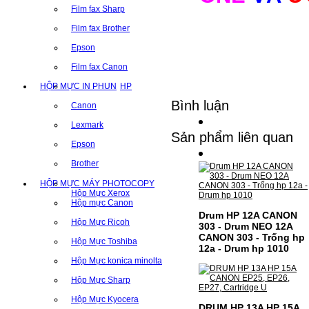
Film fax Sharp
Film fax Brother
Epson
Film fax Canon
HỘP MỰC IN PHUN
HP
Bình luận
Canon
Lexmark
Sản phẩm liên quan
Epson
Brother
HỘP MỰC MÁY PHOTOCOPY
Hộp Mực Xerox
Hộp mực Canon
Drum HP 12A CANON
Hộp Mực Ricoh
303 - Drum NEO 12A
CANON 303 - Trống hp
Hộp Mực Toshiba
12a - Drum hp 1010
Hộp Mực konica minolta
Hộp Mực Sharp
Hộp Mực Kyocera
DRUM HP 13A HP 15A