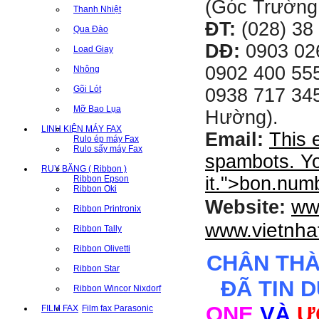
(Góc Trường
Thanh Nhiệt
ĐT:
(028) 38 
Qua Đào
DĐ:
0903 02
Load Giay
0902 400 555
Nhông
Gõi Lót
0938 717 345
Mỡ Bao Lụa
Hường).
LINH KIỆN MÁY FAX
Email:
This 
Rulo ép máy Fax
Rulo sấy máy Fax
spambots. Yo
RUY BĂNG ( Ribbon )
it.
">
bon.num
Ribbon Epson
Ribbon Oki
ww
Website:
Ribbon Printronix
www.vietnha
Ribbon Tally
Ribbon Olivetti
CHÂN TH
Ribbon Star
ĐÃ TIN 
Ribbon Wincor Nixdorf
ONE
VÀ
Ư
FILM FAX
Film fax Parasonic