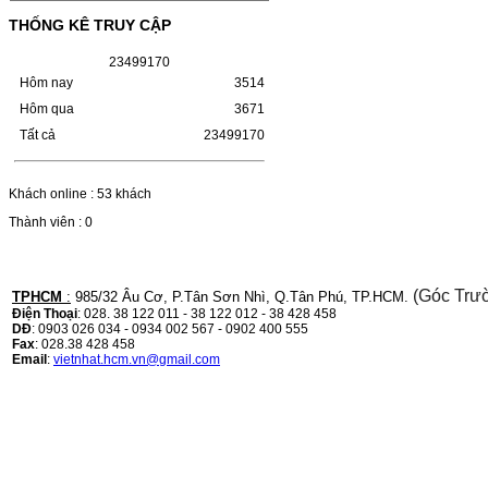
(W1110A) CHO DÒNG MÁY
THỐNG KÊ TRUY CẬP
LBP 243/MF 461DW
2
3
4
9
9
1
7
0
HỘP MỰC HP 110A (W1110A) CHO DÒNG
Hôm nay
3514
MÁY LBP 243/MF 461DWMÃ HỘP MỰC:-
Hộp mực HP 110A (W1110A)- Loại mực:
Hôm qua
3671
Mực in laser trắng đenSỬ DỤNG CHO MÁY
Tất cả
23499170
IN:- HP…
Giá : 249.000VND
Chọn mua
Khách online : 53 khách
Thành viên : 0
HỘP MỰC CANON CRG-070
CHO DÒNG MÁY LBP
243/MF 461DW
(Góc Trư
TPHCM
:
985/32 Âu Cơ, P.Tân Sơn Nhì, Q.Tân Phú, TP.HCM.
Điện Thoại
: 028. 38 122 011 - 38 122 012 - 38 428 458
DĐ
: 0903 026 034 - 0934 002 567 - 0902 400 555
HỘP MỰC CANON CRG-070 CHO DÒNG
Fax
: 028.38 428 458
MÁY LBP 243/MF 461DW MÃ HỘP MỰC:–
Email
:
vietnhat.hcm.vn@gmail.com
Hộp mực Canon CRG-070– Loại mực: Mực
in laser trắng đenSỬ DỤNG CHO MÁY IN:–
Canon i-SENSYS…
Giá : 799.000VND
Chọn mua