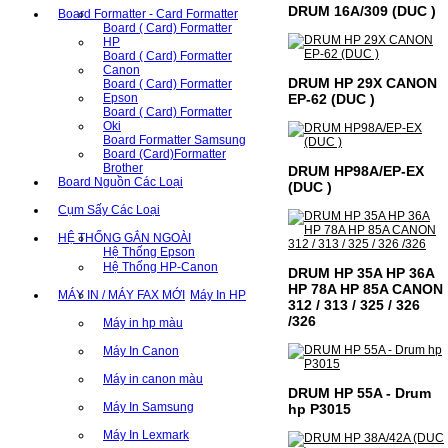
DRUM 16A/309 (DUC )
Board Formatter - Card Formatter
Board ( Card) Formatter
HP
Board ( Card) Formatter
Canon
DRUM HP 29X CANON
Board ( Card) Formatter
EP-62 (DUC )
Epson
Board ( Card) Formatter
Oki
Board Formatter Samsung
Board (Card)Formatter
Brother
DRUM HP98A/EP-EX
Board Nguồn Các Loại
(DUC )
Cụm Sấy Các Loại
HỆ THỐNG GẮN NGOÀI
Hệ Thống Epson
Hệ Thống HP-Canon
DRUM HP 35A HP 36A
HP 78A HP 85A CANON
MÁY IN / MÁY FAX MỚI
Máy In HP
312 / 313 / 325 / 326
/326
Máy in hp màu
Máy In Canon
Máy in canon màu
DRUM HP 55A - Drum
Máy In Samsung
hp P3015
Máy In Lexmark