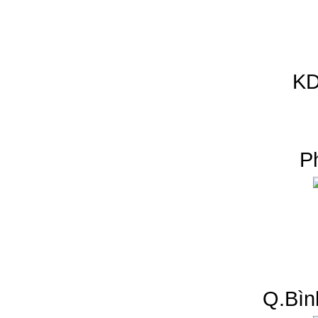
KD
P
Q.Bìn