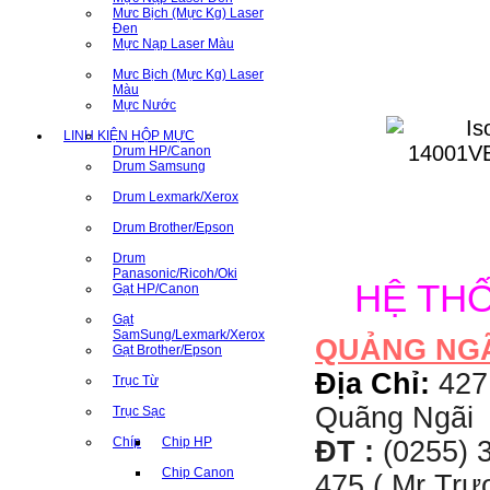
Mưc Bịch (Mực Kg) Laser
Đen
Mực Nạp Laser Màu
Mưc Bịch (Mực Kg) Laser
Màu
Mực Nước
LINH KIỆN HỘP MỰC
Drum HP/Canon
Drum Samsung
Drum Lexmark/Xerox
Drum Brother/Epson
Drum
Panasonic/Ricoh/Oki
HỆ TH
Gạt HP/Canon
Gạt
SamSung/Lexmark/Xerox
QUẢNG NG
Gạt Brother/Epson
Địa Chỉ:
427
Trục Từ
Quãng Ngãi
Trục Sạc
Chíp
Chip HP
ĐT :
(0255) 3
Chip Canon
475 ( Mr Tr