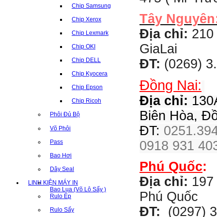
Chip Samsung
Tây Nguyên
Chip Xerox
Địa chỉ:
210 
Chip Lexmark
GiaLai
Chip OKI
ĐT:
(0269) 3
Chip DELL
Chip Kyocera
Đồng Nai:
Chip Epson
Địa chỉ:
130A
Chip Ricoh
Biên Hòa, Đ
Phôi Đủ Bộ
ĐT:
0251.394
Võ Phôi
Pass
0918 931 403
Bao Hơi
Phú Quốc
:
Dây Seal
Địa chỉ:
197 
LINH KIỆN MÁY IN
Bao Lụa (Võ Lô Sấy )
Phú Quốc
Rulo Ép
ĐT:
(0297) 3
Rulo Sấy