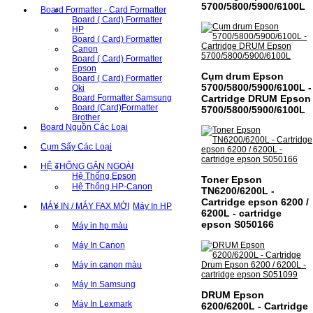
5700/5800/5900/6100L
Board Formatter - Card Formatter
Board ( Card) Formatter
HP
Board ( Card) Formatter
Canon
Board ( Card) Formatter
Epson
Cụm drum Epson
Board ( Card) Formatter
5700/5800/5900/6100L -
Oki
Board Formatter Samsung
Cartridge DRUM Epson
Board (Card)Formatter
5700/5800/5900/6100L
Brother
Board Nguồn Các Loại
Cụm Sấy Các Loại
HỆ THỐNG GẮN NGOÀI
Hệ Thống Epson
Toner Epson
Hệ Thống HP-Canon
TN6200/6200L -
Cartridge epson 6200 /
MÁY IN / MÁY FAX MỚI
Máy In HP
6200L - cartridge
epson S050166
Máy in hp màu
Máy In Canon
Máy in canon màu
Máy In Samsung
DRUM Epson
Máy In Lexmark
6200/6200L - Cartridge