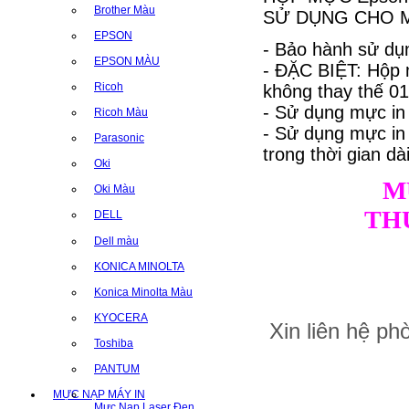
Brother Màu
SỬ DỤNG CHO MÁ
EPSON
- Bảo hành sử dụn
EPSON MÀU
- ĐẶC BIỆT: Hộp 
Ricoh
không thay thế 01 
- Sử dụng mực in
Ricoh Màu
- Sử dụng mực i
Parasonic
trong thời gian dài
Oki
M
Oki Màu
TH
DELL
Dell màu
KONICA MINOLTA
Konica Minolta Màu
KYOCERA
Xin liên hệ p
Toshiba
PANTUM
MỰC NẠP MÁY IN
Mực Nạp Laser Đen