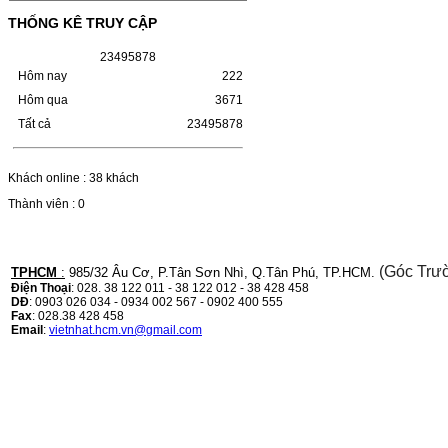
LBP 243/MF 461DW
THỐNG KÊ TRUY CẬP
HỘP MỰC HP 110A (W1110A) CHO DÒNG
2
3
4
9
5
8
7
8
MÁY LBP 243/MF 461DWMÃ HỘP MỰC:-
Hôm nay
222
Hộp mực HP 110A (W1110A)- Loại mực:
Mực in laser trắng đenSỬ DỤNG CHO MÁY
Hôm qua
3671
IN:- HP…
Giá : 249.000VND
Tất cả
23495878
Chọn mua
Khách online : 38 khách
Thành viên : 0
HỘP MỰC CANON CRG-070
CHO DÒNG MÁY LBP
243/MF 461DW
(Góc Trư
TPHCM
:
985/32 Âu Cơ, P.Tân Sơn Nhì, Q.Tân Phú, TP.HCM.
HỘP MỰC CANON CRG-070 CHO DÒNG
Điện Thoại
: 028. 38 122 011 - 38 122 012 - 38 428 458
MÁY LBP 243/MF 461DW MÃ HỘP MỰC:–
DĐ
: 0903 026 034 - 0934 002 567 - 0902 400 555
Hộp mực Canon CRG-070– Loại mực: Mực
Fax
: 028.38 428 458
in laser trắng đenSỬ DỤNG CHO MÁY IN:–
Email
:
vietnhat.hcm.vn@gmail.com
Canon i-SENSYS…
Giá : 799.000VND
Chọn mua
HỘP MỰC TK-1158 CHO