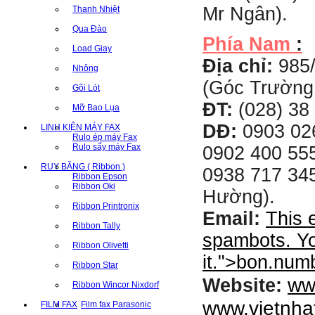
Mr Ngân).
Thanh Nhiệt
Qua Đào
Phía Nam
:
Load Giay
Địa chỉ:
985
Nhông
(Góc Trường
Gõi Lót
ĐT:
(028) 38 
Mỡ Bao Lụa
DĐ:
0903 02
LINH KIỆN MÁY FAX
Rulo ép máy Fax
Rulo sấy máy Fax
0902 400 555
RUY BĂNG ( Ribbon )
0938 717 345
Ribbon Epson
Ribbon Oki
Hường).
Ribbon Printronix
Email:
This 
Ribbon Tally
spambots. Yo
Ribbon Olivetti
it.
">
bon.num
Ribbon Star
ww
Website:
Ribbon Wincor Nixdorf
www.vietnha
FILM FAX
Film fax Parasonic