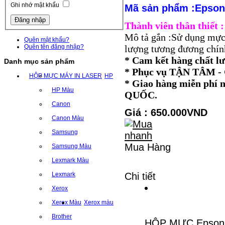
Ghi nhớ mật khẩu
Mã sản phẩm :Epson
Thành viên thân thiết
Mô tả gắn :Sử dụng mực
Quên mật khẩu?
Quên tên đăng nhập?
lượng tương đương chính
* Cam kết hàng chất l
Danh mục sản phẩm
* Phục vụ TẬN TÂM
HỘP MỰC MÁY IN LASER
HP
* Giao hàng miễn ph
HP Màu
QUỐC.
Canon
Giá : 650.000VND
Canon Màu
Samsung
Mua Hàng
Samsung Màu
Lexmark Màu
Lexmark
Chi tiết
Xerox
Xerox Màu
Xerox màu
Brother
HỘP MỰC Epson 