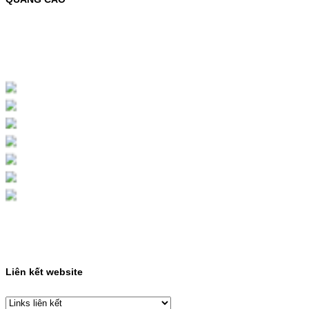
MỰC NẠP MÀU 119A CHO DÒNG MÁY HP
COLOR LASER 150A/178NWMÃ MỰC
NẠP:- 119A/150A- Loại mực: Mực in laser
màuSỬ DỤNG CHO MÁY IN:- HP Color
Laser 150A/178NW- Giá cả…
Giá : 199.000VND
Chọn mua
HỘP MỰC MÀU SAMSUNG
CLT-403S CHO DÒNG MÁY
SL-C435/C436
HỘP MỰC MÀU SAMSUNG CLT-403S CHO
DÒNG MÁY SL-C435/C436MÃ HỘP MỰC:-
Samsung CLT-403S- Loại mực: Mực in laser
màuSỬ DỤNG CHO MÁY IN:- Samsung SL-
C435 C436 C485 SL-485FW SL-486
486FW-…
Giá : 599.000VND
Chọn mua
Liên kết website
HỘP MỰC HP 110A
(W1110A) CHO DÒNG MÁY