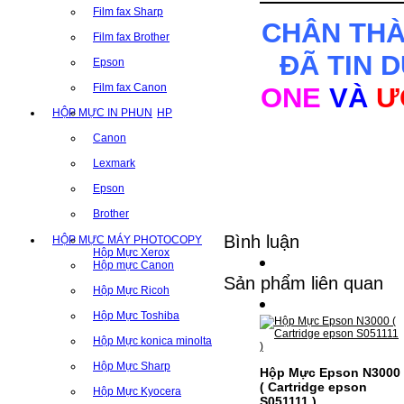
Film fax Sharp
CHÂN TH
Film fax Brother
ĐÃ TIN 
Epson
Film fax Canon
ONE
VÀ
Ư
HỘP MỰC IN PHUN
HP
Canon
Lexmark
Epson
Brother
Bình luận
HỘP MỰC MÁY PHOTOCOPY
Hộp Mực Xerox
Hộp mực Canon
Sản phẩm liên quan
Hộp Mực Ricoh
Hộp Mực Toshiba
Hộp Mực konica minolta
Hộp Mực Sharp
Hộp Mực Epson N3000
( Cartridge epson
Hộp Mực Kyocera
S051111 )