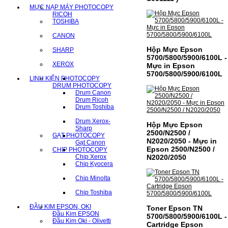
MỰC NẠP MÁY PHOTOCOPY
RICOH
TOSHIBA
CANON
Hộp Mực Epson
SHARP
5700/5800/5900/6100L -
XEROX
Mực in Epson
5700/5800/5900/6100L
LINH KIỆN PHOTOCOPY
DRUM PHOTOCOPY
Drum Canon
Drum Ricoh
Drum Toshiba
Drum Xerox-
Hộp Mực Epson
Sharp
2500/N2500 /
GẠT PHOTOCOPY
N2020/2050 - Mực in
Gạt Canon
Epson 2500/N2500 /
CHIP PHOTOCOPY
Chip Xerox
N2020/2050
Chip Kyocera
Chip Minolta
Chip Toshiba
ĐẦU KIM EPSON, OKI
Toner Epson TN
Đầu Kim EPSON
5700/5800/5900/6100L -
Đầu Kim Oki - Olivetti
Cartridge Epson