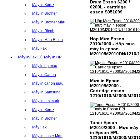
Drum Epson 6200 /
Máy In Xerox
6200L - cartridge
epson S051099
Máy In Brother
Máy In Brother Màu
Máy In Ricoh
Hộp Mực Epson
Máy In Màu Ricoh
2010/2000 - Hộp mực
máy in epson
Máy Fax
M2010/M2010DN/1210/1
Máy In/Fax Cũ
Máy In HP
Máy in hp màu
Máy In Canon
Mực in Epson
Máy in canon màu
M2010/M2000 -
Cartridge epson
Máy In Samsung
1210/1610/M2000/M201
Máy In Lexmark
Máy In Xerox
Máy In Brother
Toner Epson
M2010/2000 - Mực máy
Máy Fax
in Epson EPL
Máy In Laser Màu
1210/1610/M2000/M201