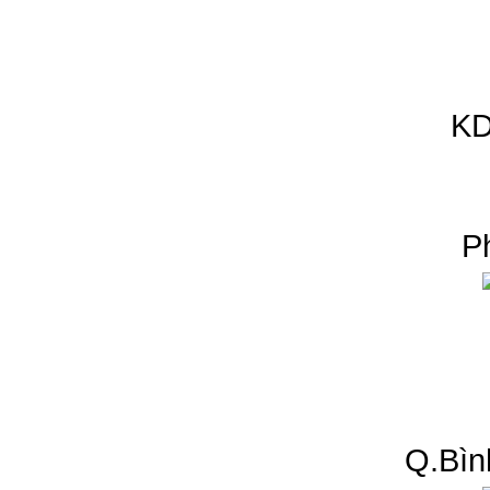
KD
P
Q.Bìn