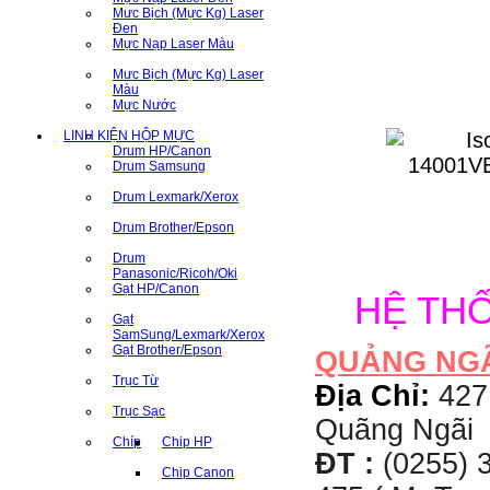
Mưc Bịch (Mực Kg) Laser
Đen
Mực Nạp Laser Màu
Mưc Bịch (Mực Kg) Laser
Màu
Mực Nước
LINH KIỆN HỘP MỰC
Drum HP/Canon
Drum Samsung
Drum Lexmark/Xerox
Drum Brother/Epson
Drum
Panasonic/Ricoh/Oki
Gạt HP/Canon
HỆ TH
Gạt
SamSung/Lexmark/Xerox
Gạt Brother/Epson
QUẢNG NG
Trục Từ
Địa Chỉ:
427
Trục Sạc
Quãng Ngãi
Chíp
Chip HP
ĐT :
(0255) 3
Chip Canon