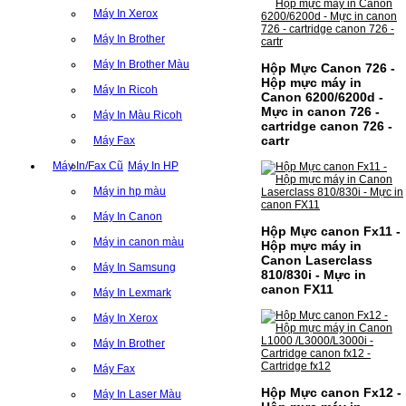
Máy In Xerox
Máy In Brother
Máy In Brother Màu
Hộp Mực Canon 726 -
Hộp mực máy in
Máy In Ricoh
Canon 6200/6200d -
Mực in canon 726 -
Máy In Màu Ricoh
cartridge canon 726 -
cartr
Máy Fax
Máy In/Fax Cũ
Máy In HP
Máy in hp màu
Máy In Canon
Hộp Mực canon Fx11 -
Máy in canon màu
Hộp mực máy in
Canon Laserclass
Máy In Samsung
810/830i - Mực in
canon FX11
Máy In Lexmark
Máy In Xerox
Máy In Brother
Máy Fax
Hộp Mực canon Fx12 -
Máy In Laser Màu