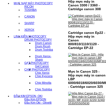
Hộp mực máy in
MỰC NẠP MÁY PHOTOCOPY
Canon 3300 / 3360 -
RICOH
Cartridge canon 308
TOSHIBA
CANON
SHARP
XEROX
Cartridge canon Ep22 -
Hộp mực máy in
LINH KIỆN PHOTOCOPY
DRUM PHOTOCOPY
Canon
Drum Canon
800/810/1110/1120 -
Drum Ricoh
Cartridge EP-22
Drum Toshiba
Drum Xerox-
Sharp
GẠT PHOTOCOPY
Gạt Canon
CHIP PHOTOCOPY
Mực In Canon 325 -
Chip Xerox
Hộp mực máy in canon
Chip Kyocera
LBP
6000/6018/6020/6030/M
Chip Minolta
- Cartridge canon 325
Chip Toshiba
ĐẦU KIM EPSON, OKI
Đầu Kim EPSON
Đầu Kim Oki - Olivetti