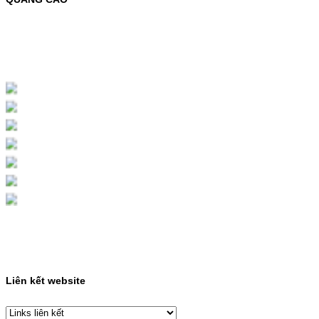
MỰC NẠP MÀU 119A CHO DÒNG MÁY HP
COLOR LASER 150A/178NWMÃ MỰC
NẠP:- 119A/150A- Loại mực: Mực in laser
màuSỬ DỤNG CHO MÁY IN:- HP Color
Laser 150A/178NW- Giá cả…
Giá : 199.000VND
Chọn mua
HỘP MỰC MÀU SAMSUNG
CLT-403S CHO DÒNG MÁY
SL-C435/C436
HỘP MỰC MÀU SAMSUNG CLT-403S CHO
DÒNG MÁY SL-C435/C436MÃ HỘP MỰC:-
Samsung CLT-403S- Loại mực: Mực in laser
màuSỬ DỤNG CHO MÁY IN:- Samsung SL-
C435 C436 C485 SL-485FW SL-486
486FW-…
Giá : 599.000VND
Chọn mua
Liên kết website
HỘP MỰC HP 110A
(W1110A) CHO DÒNG MÁY