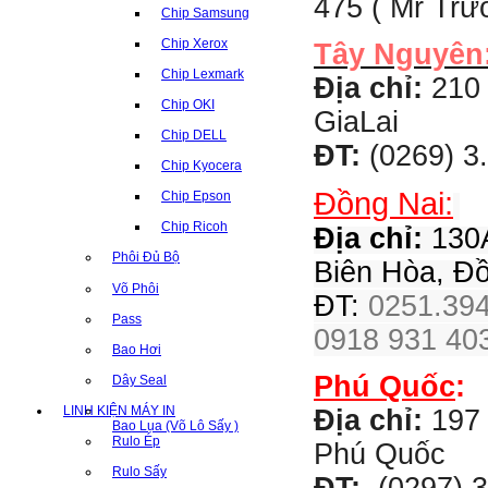
475 ( Mr Tr
Chip Samsung
Chip Xerox
Tây Nguyên
Chip Lexmark
Địa chỉ:
210 
Chip OKI
GiaLai
Chip DELL
ĐT:
(0269) 3
Chip Kyocera
Đồng Nai:
Chip Epson
Chip Ricoh
Địa chỉ:
130A
Phôi Đủ Bộ
Biên Hòa, Đ
Võ Phôi
ĐT:
0251.394
Pass
0918 931 403
Bao Hơi
Phú Quốc
:
Dây Seal
LINH KIỆN MÁY IN
Địa chỉ:
197 
Bao Lụa (Võ Lô Sấy )
Rulo Ép
Phú Quốc
Rulo Sấy