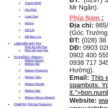
ĐT:
(0297) 3
Thanh Nhiệt
Mr Ngân).
Qua Đào
Phía Nam
:
Load Giay
Nhông
Địa chỉ:
985
Gõi Lót
(Góc Trường
Mỡ Bao Lụa
ĐT:
(028) 38 
LINH KIỆN MÁY FAX
DĐ:
0903 02
Rulo ép máy Fax
Rulo sấy máy Fax
0902 400 555
RUY BĂNG ( Ribbon )
Ribbon Epson
0938 717 345
Ribbon Oki
Hường).
Ribbon Printronix
Email:
This 
Ribbon Tally
spambots. Yo
Ribbon Olivetti
it.
">
bon.num
Ribbon Star
Ribbon Wincor Nixdorf
ww
Website:
FILM FAX
Film fax Parasonic