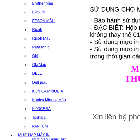
Brother Màu
SỬ DỤNG CHO MÁ
EPSON
- Bảo hành sử dụn
EPSON MÀU
- ĐẶC BIỆT: Hộp 
Ricoh
không thay thế 01 
Ricoh Màu
- Sử dụng mực in
Parasonic
- Sử dụng mực i
trong thời gian dài
Oki
Oki Màu
M
DELL
TH
Dell màu
KONICA MINOLTA
Konica Minolta Màu
KYOCERA
Xin liên hệ p
Toshiba
PANTUM
MỰC NẠP MÁY IN
Mực Nạp Laser Đen