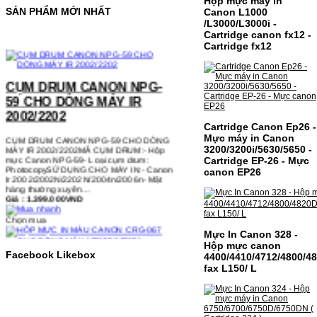
Hộp mực máy in
SẢN PHẨM MỚI NHẤT
Canon L1000
/L3000/L3000i -
Cartridge canon fx12 -
Cartridge fx12
CỤM DRUM CANON NPG-
59 CHO DÒNG MÁY IR
2002/2202
CỤM DRUM CANON NPG-59 CHO DÒNG
Cartridge Canon Ep26 -
MÁY IR 2002/2202MÃ CỤM DRUM:- Hộp
mực Canon NPG-59- Loại cụm drum:
Mực máy in Canon
PhotocopySỬ DỤNG CHO MÁY IN:- Canon
3200/3200i/5630/5650 -
Ir 2002/2002N/2202N/2004n/2006n- Mặt
Cartridge EP-26 - Mực
hàng thường xuyên…
canon EP26
Giá : 1.399.000VND
Chọn mua
Mực In Canon 328 -
HỘP MỰC IN MÀU CANON
Hộp mực canon
CRG-067 CHO DÒNG MÁY
Facebook Likebox
4400/4410/4712/4800/
MF655/MF651
fax L150/ L
HỘP MỰC IN MÀU CANON CRG-067 CHO
DÒNG MÁY MF655/MF651MÃ HỘP MỰC:-
Canon CRG-067- Loại mực: Mực in laser