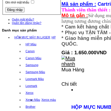
Ghi nhớ mật khẩu
Mã sản phẩm :
Cartr
Thành viên thân thiết
Mô tả gắn :
Sử dụng mự
Quên mật khẩu?
lượng tương đương chính
Quên tên đăng nhập?
* Cam kết hàng chất
Danh mục sản phẩm
* Phục vụ TẬN TÂM
* Giao hàng miễn ph
HỘP MỰC MÁY IN LASER
HP
QUỐC.
HP Màu
Canon
Giá : 1.650.000VND
Canon Màu
Samsung
Mua Hàng
Samsung Màu
Lexmark Màu
Chi tiết
Lexmark
Xerox
Xerox Màu
Xerox màu
HỘP MỰC NUMB
Brother