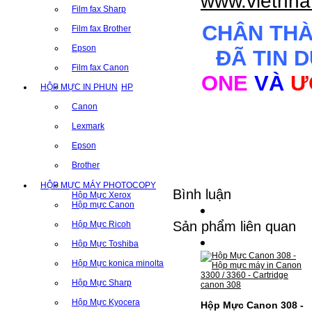
www.vietnha
Film fax Sharp
CHÂN TH
Film fax Brother
Epson
ĐÃ TIN 
Film fax Canon
ONE
VÀ
Ư
HỘP MỰC IN PHUN
HP
Canon
Lexmark
Epson
Brother
HỘP MỰC MÁY PHOTOCOPY
Bình luận
Hộp Mực Xerox
Hộp mực Canon
Sản phẩm liên quan
Hộp Mực Ricoh
Hộp Mực Toshiba
Hộp Mực konica minolta
Hộp Mực Sharp
Hộp Mực Kyocera
Hộp Mực Canon 308 -