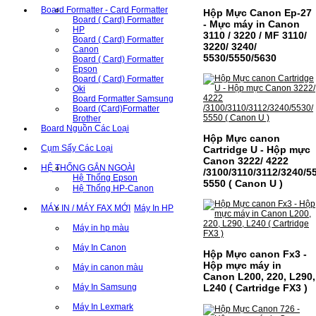
Board Formatter - Card Formatter
Hộp Mực Canon Ep-27
Board ( Card) Formatter
- Mực máy in Canon
HP
3110 / 3220 / MF 3110/
Board ( Card) Formatter
3220/ 3240/
Canon
5530/5550/5630
Board ( Card) Formatter
Epson
Board ( Card) Formatter
Oki
Board Formatter Samsung
Board (Card)Formatter
Brother
Board Nguồn Các Loại
Hộp Mực canon
Cụm Sấy Các Loại
Cartridge U - Hộp mực
Canon 3222/ 4222
HỆ THỐNG GẮN NGOÀI
/3100/3110/3112/3240/5
Hệ Thống Epson
5550 ( Canon U )
Hệ Thống HP-Canon
MÁY IN / MÁY FAX MỚI
Máy In HP
Máy in hp màu
Máy In Canon
Hộp Mực canon Fx3 -
Hộp mực máy in
Máy in canon màu
Canon L200, 220, L290,
Máy In Samsung
L240 ( Cartridge FX3 )
Máy In Lexmark