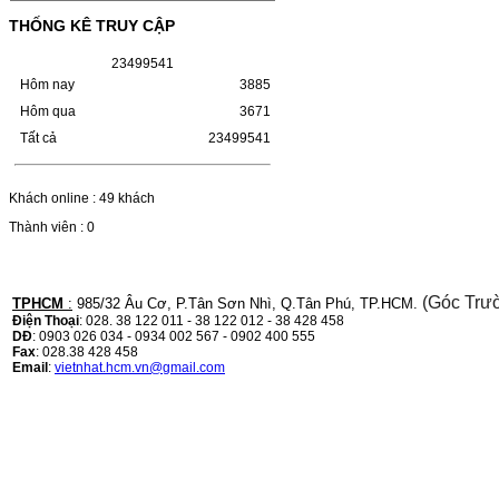
LBP 243/MF 461DW
THỐNG KÊ TRUY CẬP
HỘP MỰC HP 110A (W1110A) CHO DÒNG
2
3
4
9
9
5
4
1
MÁY LBP 243/MF 461DWMÃ HỘP MỰC:-
Hôm nay
3885
Hộp mực HP 110A (W1110A)- Loại mực:
Mực in laser trắng đenSỬ DỤNG CHO MÁY
Hôm qua
3671
IN:- HP…
Giá : 249.000VND
Tất cả
23499541
Chọn mua
Khách online : 49 khách
Thành viên : 0
HỘP MỰC CANON CRG-070
CHO DÒNG MÁY LBP
243/MF 461DW
(Góc Trư
TPHCM
:
985/32 Âu Cơ, P.Tân Sơn Nhì, Q.Tân Phú, TP.HCM.
HỘP MỰC CANON CRG-070 CHO DÒNG
Điện Thoại
: 028. 38 122 011 - 38 122 012 - 38 428 458
MÁY LBP 243/MF 461DW MÃ HỘP MỰC:–
DĐ
: 0903 026 034 - 0934 002 567 - 0902 400 555
Hộp mực Canon CRG-070– Loại mực: Mực
Fax
: 028.38 428 458
in laser trắng đenSỬ DỤNG CHO MÁY IN:–
Email
:
vietnhat.hcm.vn@gmail.com
Canon i-SENSYS…
Giá : 799.000VND
Chọn mua
HỘP MỰC TK-1158 CHO