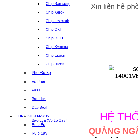
Chip Samsung
Xin liên hệ p
Chip Xerox
Chip Lexmark
Chip OKI
Chip DELL
Chip Kyocera
Chip Epson
Chip Ricoh
Phôi Đủ Bộ
Võ Phôi
Pass
Bao Hơi
Dây Seal
HỆ TH
LINH KIỆN MÁY IN
Bao Lụa (Võ Lô Sấy )
Rulo Ép
QUẢNG NG
Rulo Sấy