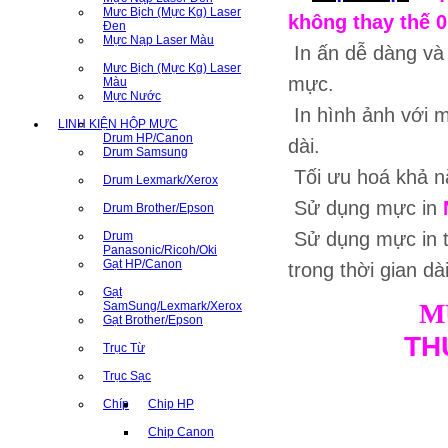
Mưc Bịch (Mực Kg) Laser
không thay thế 0
Đen
Mực Nạp Laser Màu
In ấn dễ dàng và
Mưc Bịch (Mực Kg) Laser
mực.
Màu
Mực Nước
In hình ảnh với m
LINH KIỆN HỘP MỰC
Drum HP/Canon
dài.
Drum Samsung
Tối ưu hoá khả nă
Drum Lexmark/Xerox
Sử dụng mực in
Drum Brother/Epson
Sử dụng mực in 
Drum
Panasonic/Ricoh/Oki
Gạt HP/Canon
trong thời gian dà
Gạt
M
SamSung/Lexmark/Xerox
Gạt Brother/Epson
TH
Trục Từ
Trục Sạc
Chíp
Chip HP
Chip Canon