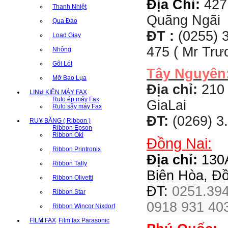
Địa Chỉ:
427
Thanh Nhiệt
Quãng Ngãi
Qua Đào
ĐT :
(0255) 3
Load Giay
475 ( Mr Tr
Nhông
Gõi Lót
Tây Nguyên
Mỡ Bao Lụa
Địa chỉ:
210 
LINH KIỆN MÁY FAX
Rulo ép máy Fax
GiaLai
Rulo sấy máy Fax
ĐT:
(0269) 3
RUY BĂNG ( Ribbon )
Ribbon Epson
Ribbon Oki
Đồng Nai:
Ribbon Printronix
Địa chỉ:
130A
Ribbon Tally
Biên Hòa, Đ
Ribbon Olivetti
ĐT:
0251.394
Ribbon Star
0918 931 403
Ribbon Wincor Nixdorf
FILM FAX
Film fax Parasonic