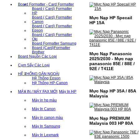
Board Formatter - Card Formatter
Board ( Card) Formatter
HP
Mực Nạp HP Specail
Board ( Card) Formatter
Canon
HP 15A
Board ( Card) Formatter
Epson
Board ( Card) Formatter
Oki
Board Formatter Samsung
Board (Card)Formatter
Brother
Mực Nạp Panasonic
Board Nguồn Các Loại
2025/2030 - Mực nạp
panasonic 85E / 88E /
Cụm Sấy Các Loại
92E / T411E
HỆ THỐNG GẮN NGOÀI
Hệ Thống Epson
Hệ Thống HP-Canon
Mực Nạp HP 35A / 85A
MÁY IN / MÁY FAX MỚI
Máy In HP
Malaysia
Máy in hp màu
Máy In Canon
Máy in canon màu
Mực Nạp PREMIUM
Malaysia 003 HP 80A
Máy In Samsung
Máy In Lexmark