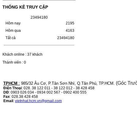
(W1110A) CHO DÒNG MÁY
THỐNG KÊ TRUY CẬP
LBP 243/MF 461DW
2
3
4
9
4
1
8
0
HỘP MỰC HP 110A (W1110A) CHO DÒNG
Hôm nay
2195
MÁY LBP 243/MF 461DWMÃ HỘP MỰC:-
Hộp mực HP 110A (W1110A)- Loại mực:
Hôm qua
4163
Mực in laser trắng đenSỬ DỤNG CHO MÁY
IN:- HP…
Tất cả
23494180
Giá : 249.000VND
Chọn mua
Khách online : 37 khách
Thành viên : 0
HỘP MỰC CANON CRG-070
CHO DÒNG MÁY LBP
243/MF 461DW
(Góc Trư
TPHCM
:
985/32 Âu Cơ, P.Tân Sơn Nhì, Q.Tân Phú, TP.HCM.
Điện Thoại
: 028. 38 122 011 - 38 122 012 - 38 428 458
DĐ
: 0903 026 034 - 0934 002 567 - 0902 400 555
HỘP MỰC CANON CRG-070 CHO DÒNG
Fax
: 028.38 428 458
MÁY LBP 243/MF 461DW MÃ HỘP MỰC:–
Email
:
vietnhat.hcm.vn@gmail.com
Hộp mực Canon CRG-070– Loại mực: Mực
in laser trắng đenSỬ DỤNG CHO MÁY IN:–
Canon i-SENSYS…
Giá : 799.000VND
Chọn mua