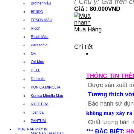
( Chú ý: Giá trên 
Brother Màu
Giá : 80.000VND
EPSON
EPSON MÀU
Mua Hàng
Ricoh
Ricoh Màu
Parasonic
Chi tiết
Oki
Oki Màu
DELL
THÔNG TIN TH
Dell màu
Được sản xuất tr
KONICA MINOLTA
Tương thích với
Konica Minolta Màu
Bảo hành sử dụn
KYOCERA
không may xảy ra 
Toshiba
PANTUM
Chất lượng bản 
MỰC NẠP MÁY IN
***
ĐẶC BIỆT
:
Hộ
Mực Nạp Laser Đen