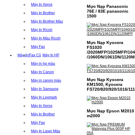
Máy In Xerox
Mực Nạp Panasonic
76E / 83E panasonic
Máy In Brother
1500
Máy In Brother Màu
Máy In Ricoh
Máy In Màu Ricoh
Mực Nạp Kyocera
Máy Fax
FS1020
/2020MFP/1025MFP/104
Máy In/Fax Cũ
Máy In HP
/1060DN/1061DN/1120
Máy in hp màu
Máy In Canon
Mực Nạp Kyocera
Máy in canon màu
KM1500, Kyocera
FS720/820/920/1016/111
Máy In Samsung
Máy In Lexmark
Máy In Xerox
Mực Nạp Epson M2010
Máy In Brother
m2000
Máy Fax
Máy In Laser Màu