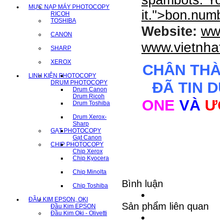
spambots. Yo
MỰC NẠP MÁY PHOTOCOPY
it.
">
bon.num
RICOH
TOSHIBA
ww
Website:
CANON
www.vietnha
SHARP
XEROX
CHÂN TH
LINH KIỆN PHOTOCOPY
DRUM PHOTOCOPY
ĐÃ TIN 
Drum Canon
Drum Ricoh
ONE
VÀ
Ư
Drum Toshiba
Drum Xerox-
Sharp
GẠT PHOTOCOPY
Gạt Canon
CHIP PHOTOCOPY
Chip Xerox
Chip Kyocera
Chip Minolta
Bình luận
Chip Toshiba
ĐẦU KIM EPSON, OKI
Sản phẩm liên quan
Đầu Kim EPSON
Đầu Kim Oki - Olivetti