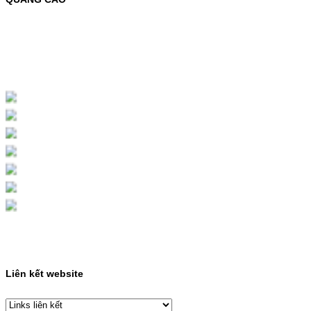
MỰC NẠP MÀU 119A CHO DÒNG MÁY HP
COLOR LASER 150A/178NWMÃ MỰC
NẠP:- 119A/150A- Loại mực: Mực in laser
màuSỬ DỤNG CHO MÁY IN:- HP Color
Laser 150A/178NW- Giá cả…
Giá : 199.000VND
Chọn mua
HỘP MỰC MÀU SAMSUNG
CLT-403S CHO DÒNG MÁY
SL-C435/C436
HỘP MỰC MÀU SAMSUNG CLT-403S CHO
DÒNG MÁY SL-C435/C436MÃ HỘP MỰC:-
Samsung CLT-403S- Loại mực: Mực in laser
màuSỬ DỤNG CHO MÁY IN:- Samsung SL-
C435 C436 C485 SL-485FW SL-486
486FW-…
Giá : 599.000VND
Chọn mua
Liên kết website
HỘP MỰC HP 110A