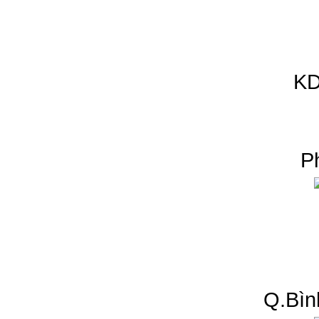
KD
P
Q.Bìn