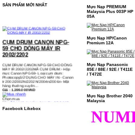
SẢN PHẨM MỚI NHẤT
Mực Nạp PREMIUM
Malaysia Plus 003P HP
05A
CỤM DRUM CANON NPG-
59 CHO DÒNG MÁY IR
Mực Nạp HP/Canon
Premium 12A
2002/2202
CỤM DRUM CANON NPG-59 CHO DÒNG
MÁY IR 2002/2202MÃ CỤM DRUM:- Hộp
mực Canon NPG-59- Loại cụm drum:
Mực Nạp Panasonic
PhotocopySỬ DỤNG CHO MÁY IN:- Canon
85E / 88E / 92E / T411E
Ir 2002/2002N/2202N/2004n/2006n- Mặt
/ T472E
hàng thường xuyên…
Giá : 1.399.000VND
Chọn mua
Mực Nạp Brother 2040
Malaysia
HỘP MỰC IN MÀU CANON
Facebook Likebox
NUM
CRG-067 CHO DÒNG MÁY
MF655/MF651
HỘP MỰC IN MÀU CANON CRG-067 CHO
DÒNG MÁY MF655/MF651MÃ HỘP MỰC:-