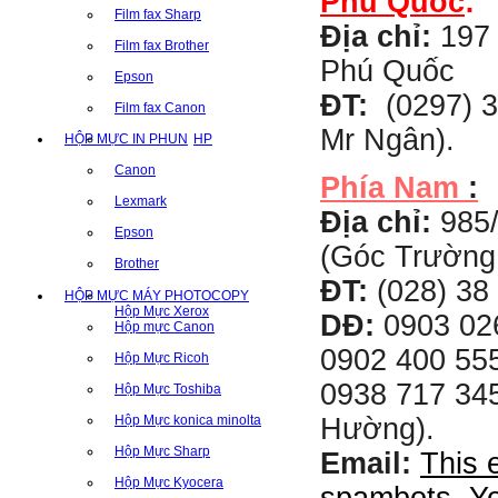
Phú Quốc
:
Film fax Sharp
Địa chỉ:
197 
Film fax Brother
Phú Quốc
Epson
ĐT:
(0297) 3
Film fax Canon
Mr Ngân).
HỘP MỰC IN PHUN
HP
Canon
Phía Nam
:
Lexmark
Địa chỉ:
985
Epson
(Góc Trường
Brother
ĐT:
(028) 38 
HỘP MỰC MÁY PHOTOCOPY
Hộp Mực Xerox
DĐ:
0903 02
Hộp mực Canon
0902 400 555
Hộp Mực Ricoh
0938 717 345
Hộp Mực Toshiba
Hộp Mực konica minolta
Hường).
Hộp Mực Sharp
Email:
This 
Hộp Mực Kyocera