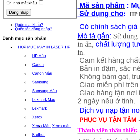
Ghi nhớ mật khẩu
Mã sản phẩm
: Mự
Sử dụng cho
:
HP 
Quên mật khẩu?
Có chính sách giá 
Quên tên đăng nhập?
Mô tả gắn
:
Sử dụng
Danh mục sản phẩm
in ấn,
chất lượng t
HỘP MỰC MÁY IN LASER
HP
in.
HP Màu
Cam kết hàng chất
Canon
Bản in đậm, sắc né
Canon Màu
Không bám gạt, trụ
Samsung
Giao miễn phí trên
Samsung Màu
Giao hàng tận nơi t
2 ngày nếu ở tỉnh.
Lexmark Màu
Lexmark
Dịch vụ nạp tận nơ
Xerox
PHỤC VỤ TẬN TÂM
Xerox Màu
Xerox màu
Thành viên thân thiết
:
Brother