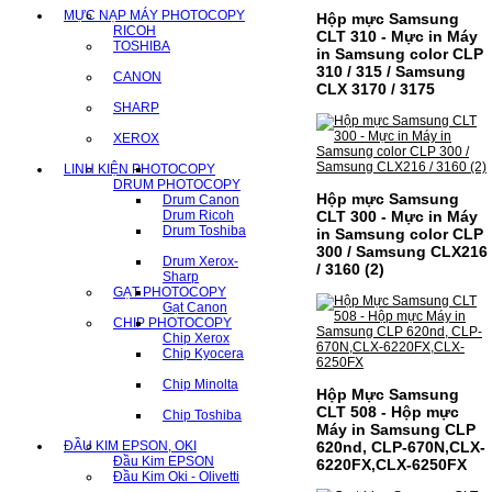
MỰC NẠP MÁY PHOTOCOPY
Hộp mực Samsung
RICOH
CLT 310 - Mực in Máy
TOSHIBA
in Samsung color CLP
310 / 315 / Samsung
CANON
CLX 3170 / 3175
SHARP
XEROX
LINH KIỆN PHOTOCOPY
DRUM PHOTOCOPY
Hộp mực Samsung
Drum Canon
Drum Ricoh
CLT 300 - Mực in Máy
Drum Toshiba
in Samsung color CLP
300 / Samsung CLX216
Drum Xerox-
/ 3160 (2)
Sharp
GẠT PHOTOCOPY
Gạt Canon
CHIP PHOTOCOPY
Chip Xerox
Chip Kyocera
Chip Minolta
Hộp Mực Samsung
CLT 508 - Hộp mực
Chip Toshiba
Máy in Samsung CLP
ĐẦU KIM EPSON, OKI
620nd, CLP-670N,CLX-
Đầu Kim EPSON
6220FX,CLX-6250FX
Đầu Kim Oki - Olivetti