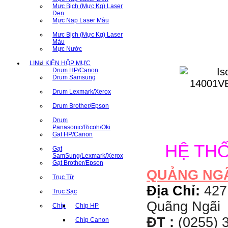
Mưc Bịch (Mực Kg) Laser
Đen
Mực Nạp Laser Màu
Mưc Bịch (Mực Kg) Laser
Màu
Mực Nước
LINH KIỆN HỘP MỰC
Drum HP/Canon
Drum Samsung
Drum Lexmark/Xerox
Drum Brother/Epson
Drum
Panasonic/Ricoh/Oki
Gạt HP/Canon
HỆ TH
Gạt
SamSung/Lexmark/Xerox
Gạt Brother/Epson
QUẢNG NG
Trục Từ
Địa Chỉ:
427
Trục Sạc
Quãng Ngãi
Chíp
Chip HP
ĐT :
(0255) 3
Chip Canon