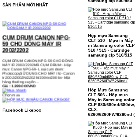
samsung clp 500/550
SẢN PHẨM MỚI NHẤT
CỤM DRUM CANON NPG-
59 CHO DÒNG MÁY IR
Hộp mực Samsung
2002/2202
CLT 510 - Mực in Máy
in Samsung color CLP
510 / 515 - Cartridge
CỤM DRUM CANON NPG-59 CHO DÒNG
MÁY IR 2002/2202MÃ CỤM DRUM:- Hộp
samsung clp 510/515
mực Canon NPG-59- Loại cụm drum:
PhotocopySỬ DỤNG CHO MÁY IN:- Canon
Ir 2002/2002N/2202N/2004n/2006n- Mặt
hàng thường xuyên…
Giá : 1.399.000VND
Chọn mua
Hộp Mực Samsung
CLT 506 - Hộp mực
Máy in Samsung color
HỘP MỰC IN MÀU CANON
CLP 680/680nd/680dw,
CRG-067 CHO DÒNG MÁY
CLX-
Facebook Likebox
6260/6260FW/6260nd (
MF655/MF651
HỘP MỰC IN MÀU CANON CRG-067 CHO
DÒNG MÁY MF655/MF651MÃ HỘP MỰC:-
Canon CRG-067- Loại mực: Mực in laser