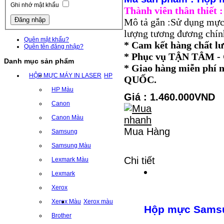
Ghi nhớ mật khẩu
Thành viên thân thiết
Mô tả gắn :Sử dụng mực
lượng tương đương chính
Quên mật khẩu?
* Cam kết hàng chất l
Quên tên đăng nhập?
* Phục vụ TẬN TÂM
Danh mục sản phẩm
* Giao hàng miễn ph
HỘP MỰC MÁY IN LASER
HP
QUỐC.
HP Màu
Giá : 1.460.000VND
Canon
Canon Màu
Mua Hàng
Samsung
Samsung Màu
Chi tiết
Lexmark Màu
Lexmark
Xerox
Xerox Màu
Xerox màu
Hộp mực Samsu
Brother