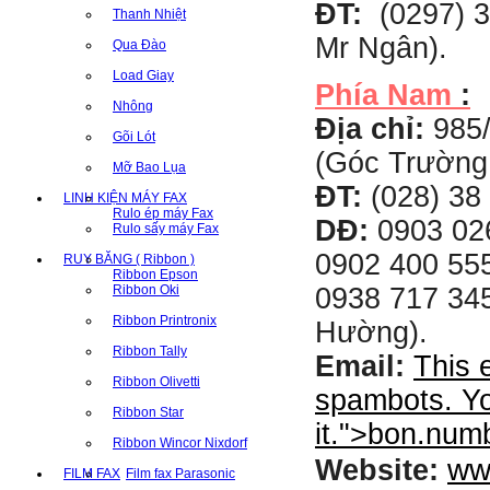
ĐT:
(0297) 3
Thanh Nhiệt
Mr Ngân).
Qua Đào
Load Giay
Phía Nam
:
Nhông
Địa chỉ:
985
Gõi Lót
(Góc Trường
Mỡ Bao Lụa
ĐT:
(028) 38 
LINH KIỆN MÁY FAX
Rulo ép máy Fax
DĐ:
0903 02
Rulo sấy máy Fax
0902 400 555
RUY BĂNG ( Ribbon )
Ribbon Epson
Ribbon Oki
0938 717 345
Ribbon Printronix
Hường).
Ribbon Tally
Email:
This 
Ribbon Olivetti
spambots. Yo
Ribbon Star
it.
">
bon.num
Ribbon Wincor Nixdorf
ww
Website:
FILM FAX
Film fax Parasonic