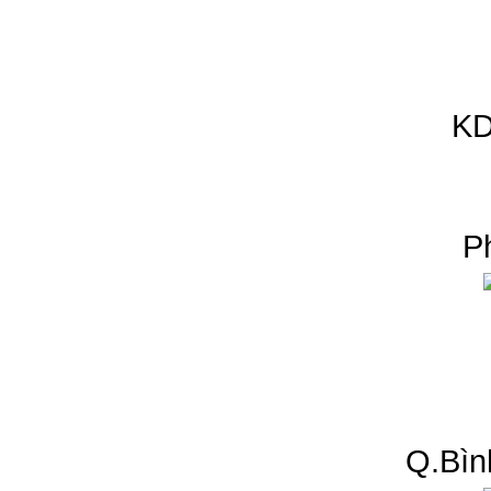
KD
P
Q.Bìn