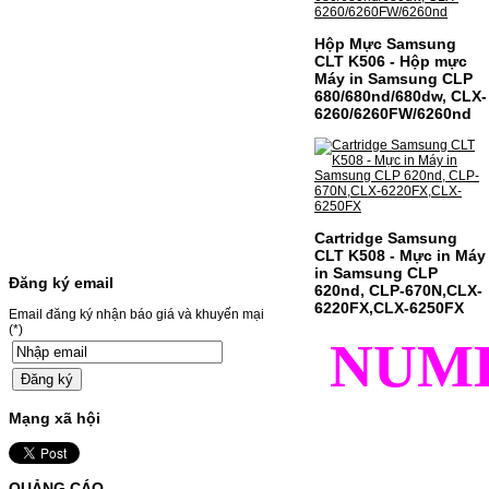
màuSỬ DỤNG CHO MÁY IN:- Canon LBP
631CW/633CDW/MF657CDW- Giá cả
thường…
Hộp Mực Samsung
Giá : 799.000VND
CLT K506 - Hộp mực
Máy in Samsung CLP
Chọn mua
680/680nd/680dw, CLX-
6260/6260FW/6260nd
HỘP MỰC BROTHER TN-
240 CHO MÁY IN MFC-
9120CN/HL-3040CN
HỘP MỰC BROTHER TN-240 CHO MÁY IN
Cartridge Samsung
MFC-9120CN/HL-3040CN MÃ HỘP MỰC:–
CLT K508 - Mực in Máy
Hộp mực Brother TN-240– Loại mực: BK
in Samsung CLP
(Đen) SỬ DỤNG CHO MÁY IN:– Brother
Đăng ký email
620nd, CLP-670N,CLX-
HL-3040CN/MFC-9120CN– Mặt hàng
6220FX,CLX-6250FX
thường xuyên thay…
Email đăng ký nhận báo giá và khuyến mại
Giá : 499.000VND
(*)
NUM
Chọn mua
Mạng xã hội
MỰC NẠP MÀU 119A CHO
DÒNG MÁY HP COLOR
LASER 150A/178NW
QUẢNG CÁO