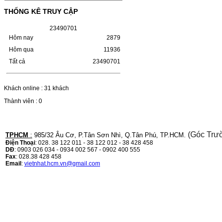
LBP 243/MF 461DW
THỐNG KÊ TRUY CẬP
HỘP MỰC HP 110A (W1110A) CHO DÒNG
2
3
4
9
0
7
0
1
MÁY LBP 243/MF 461DWMÃ HỘP MỰC:-
Hôm nay
2879
Hộp mực HP 110A (W1110A)- Loại mực:
Mực in laser trắng đenSỬ DỤNG CHO MÁY
Hôm qua
11936
IN:- HP…
Giá : 249.000VND
Tất cả
23490701
Chọn mua
Khách online : 31 khách
Thành viên : 0
HỘP MỰC CANON CRG-070
CHO DÒNG MÁY LBP
243/MF 461DW
(Góc Trư
TPHCM
:
985/32 Âu Cơ, P.Tân Sơn Nhì, Q.Tân Phú, TP.HCM.
HỘP MỰC CANON CRG-070 CHO DÒNG
Điện Thoại
: 028. 38 122 011 - 38 122 012 - 38 428 458
MÁY LBP 243/MF 461DW MÃ HỘP MỰC:–
DĐ
: 0903 026 034 - 0934 002 567 - 0902 400 555
Hộp mực Canon CRG-070– Loại mực: Mực
Fax
: 028.38 428 458
in laser trắng đenSỬ DỤNG CHO MÁY IN:–
Email
:
vietnhat.hcm.vn@gmail.com
Canon i-SENSYS…
Giá : 799.000VND
Chọn mua
HỘP MỰC TK-1158 CHO