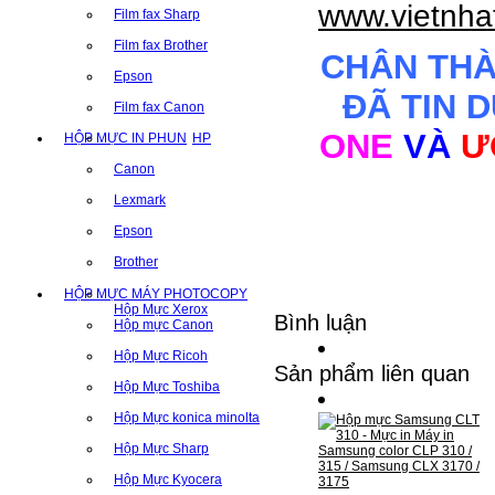
www.vietnha
Film fax Sharp
Film fax Brother
CHÂN TH
Epson
ĐÃ TIN 
Film fax Canon
ONE
VÀ
Ư
HỘP MỰC IN PHUN
HP
Canon
Lexmark
Epson
Brother
HỘP MỰC MÁY PHOTOCOPY
Hộp Mực Xerox
Bình luận
Hộp mực Canon
Hộp Mực Ricoh
Sản phẩm liên quan
Hộp Mực Toshiba
Hộp Mực konica minolta
Hộp Mực Sharp
Hộp Mực Kyocera