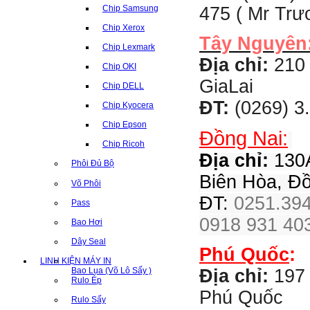
475 ( Mr Tr
Chip Samsung
Chip Xerox
Tây Nguyên
Chip Lexmark
Địa chỉ:
210 
Chip OKI
GiaLai
Chip DELL
ĐT:
(0269) 3
Chip Kyocera
Chip Epson
Đồng Nai:
Chip Ricoh
Địa chỉ:
130A
Phôi Đủ Bộ
Biên Hòa, Đ
Võ Phôi
ĐT:
0251.394
Pass
0918 931 403
Bao Hơi
Dây Seal
Phú Quốc
:
LINH KIỆN MÁY IN
Bao Lụa (Võ Lô Sấy )
Địa chỉ:
197 
Rulo Ép
Phú Quốc
Rulo Sấy