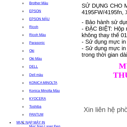
Brother Màu
SỬ DỤNG CHO MÁ
4195FW/4195fn, 
EPSON
EPSON MÀU
- Bảo hành sử dụn
Ricoh
- ĐẶC BIỆT: Hộp 
không thay thế 01 
Ricoh Màu
- Sử dụng mực in
Parasonic
- Sử dụng mực i
Oki
trong thời gian dài
Oki Màu
M
DELL
TH
Dell màu
KONICA MINOLTA
Konica Minolta Màu
KYOCERA
Toshiba
Xin liên hệ p
PANTUM
MỰC NẠP MÁY IN
Mực Nạp Laser Đen