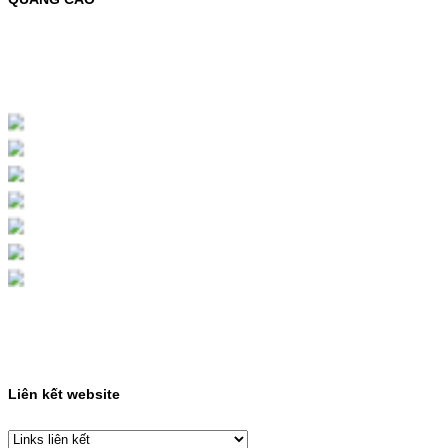
MỰC NẠP MÀU 119A CHO DÒNG MÁY HP
COLOR LASER 150A/178NWMÃ MỰC
NẠP:- 119A/150A- Loại mực: Mực in laser
màuSỬ DỤNG CHO MÁY IN:- HP Color
Laser 150A/178NW- Giá cả…
Giá : 199.000VND
Chọn mua
HỘP MỰC MÀU SAMSUNG
CLT-403S CHO DÒNG MÁY
SL-C435/C436
HỘP MỰC MÀU SAMSUNG CLT-403S CHO
DÒNG MÁY SL-C435/C436MÃ HỘP MỰC:-
Samsung CLT-403S- Loại mực: Mực in laser
màuSỬ DỤNG CHO MÁY IN:- Samsung SL-
C435 C436 C485 SL-485FW SL-486
486FW-…
Giá : 599.000VND
Chọn mua
Liên kết website
HỘP MỰC HP 110A
(W1110A) CHO DÒNG MÁY