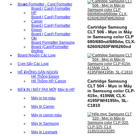
Board Formatter - Card Formatter
Board ( Card) Formatter
HP
Board ( Card) Formatter
Canon
Board ( Card) Formatter
Cartridge Samsung
Epson
CLT 506 - Mực in Máy
Board ( Card) Formatter
in Samsung color CLP
Oki
680/680nd/680dw, CLX-
Board Formatter Samsung
6260/6260FW/6260nd
Board (Card)Formatter
Brother
Board Nguồn Các Loại
Cụm Sấy Các Loại
HỆ THỐNG GẮN NGOÀI
Hệ Thống Epson
Cartridge Samsung
Hệ Thống HP-Canon
CLT 504 - Mực in Máy
MÁY IN / MÁY FAX MỚI
Máy In HP
in Samsung color CLP-
415n, 415NW, CLX-
Máy in hp màu
4195FW/4195fn, SL-
C1810
Máy In Canon
Máy in canon màu
Máy In Samsung
Máy In Lexmark