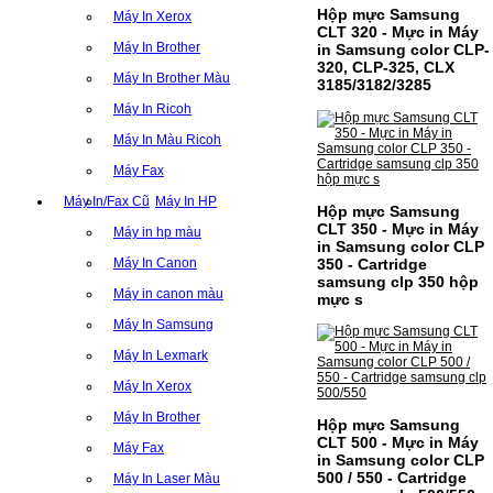
Hộp mực Samsung
Máy In Xerox
CLT 320 - Mực in Máy
Máy In Brother
in Samsung color CLP-
320, CLP-325, CLX
Máy In Brother Màu
3185/3182/3285
Máy In Ricoh
Máy In Màu Ricoh
Máy Fax
Máy In/Fax Cũ
Máy In HP
Hộp mực Samsung
CLT 350 - Mực in Máy
Máy in hp màu
in Samsung color CLP
350 - Cartridge
Máy In Canon
samsung clp 350 hộp
Máy in canon màu
mực s
Máy In Samsung
Máy In Lexmark
Máy In Xerox
Máy In Brother
Hộp mực Samsung
CLT 500 - Mực in Máy
Máy Fax
in Samsung color CLP
500 / 550 - Cartridge
Máy In Laser Màu