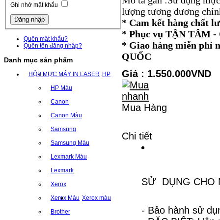
Mô tả gắn :Sử dụng mực
Ghi nhớ mật khẩu
lượng tương đương chính
* Cam kết hàng chất l
* Phục vụ TẬN TÂM
Quên mật khẩu?
* Giao hàng miễn ph
Quên tên đăng nhập?
QUỐC
Danh mục sản phẩm
Giá : 1.550.000VND
HỘP MỰC MÁY IN LASER
HP
HP Màu
Canon
Mua Hàng
Canon Màu
Samsung
Chi tiết
Samsung Màu
Lexmark Màu
Lexmark
SỬ DỤNG CHO MÁY
Xerox
----------------------
Xerox Màu
Xerox màu
- Bảo hành sử dụn
Brother