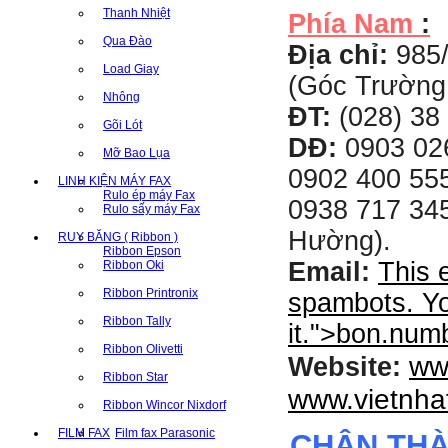
Thanh Nhiệt
Phía Nam
:
Qua Đào
Địa chỉ:
985
Load Giay
(Góc Trường
Nhông
ĐT:
(028) 38 
Gõi Lót
DĐ:
0903 02
Mỡ Bao Lụa
0902 400 555
LINH KIỆN MÁY FAX
Rulo ép máy Fax
0938 717 345
Rulo sấy máy Fax
Hường).
RUY BĂNG ( Ribbon )
Ribbon Epson
Email:
This 
Ribbon Oki
Ribbon Printronix
spambots. Yo
Ribbon Tally
it.
">
bon.num
Ribbon Olivetti
ww
Website:
Ribbon Star
www.vietnha
Ribbon Wincor Nixdorf
FILM FAX
Film fax Parasonic
CHÂN TH