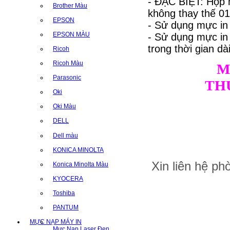
- ĐẶC BIỆT: Hộp 
Brother Màu
không thay thế 01 
EPSON
- Sử dụng mực in
EPSON MÀU
- Sử dụng mực i
trong thời gian dài
Ricoh
Ricoh Màu
M
Parasonic
TH
Oki
Oki Màu
DELL
Dell màu
KONICA MINOLTA
Xin liên hệ p
Konica Minolta Màu
KYOCERA
Toshiba
PANTUM
MỰC NẠP MÁY IN
Mực Nạp Laser Đen