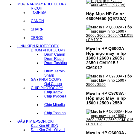
MỰC NẠP MÁY PHOTOCOPY
RICOH
TOSHIBA
Hộp Mực HP Color
4600/4650 (Q9720A)
CANON
SHARP
XEROX
LINH KIỆN PHOTOCOPY
Mực In HP Q6002A -
DRUM PHOTOCOPY
Hộp mực máy in hp
Drum Canon
1600 / 2600 / 2605 /
Drum Ricoh
2650 / CM1015 /
Drum Toshiba
CM1017
Drum Xerox-
Sharp
GẠT PHOTOCOPY
Gạt Canon
CHIP PHOTOCOPY
Chip Xerox
Mực In HP C9703A -
Chip Kyocera
Hộp mực Máy in hp
1500 / 2500 / 2550
Chip Minolta
Chip Toshiba
ĐẦU KIM EPSON, OKI
Đầu Kim EPSON
Đầu Kim Oki - Olivetti
Mực In HP Q6003A -