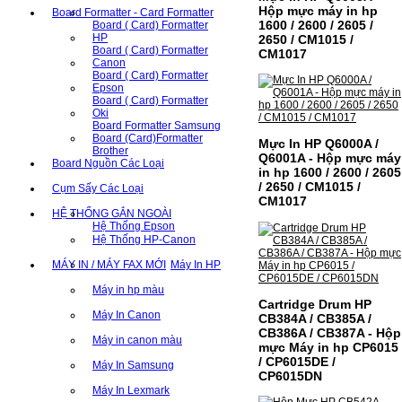
Hộp mực máy in hp
Board Formatter - Card Formatter
1600 / 2600 / 2605 /
Board ( Card) Formatter
HP
2650 / CM1015 /
Board ( Card) Formatter
CM1017
Canon
Board ( Card) Formatter
Epson
Board ( Card) Formatter
Oki
Board Formatter Samsung
Board (Card)Formatter
Mực In HP Q6000A /
Brother
Q6001A - Hộp mực máy
Board Nguồn Các Loại
in hp 1600 / 2600 / 2605
/ 2650 / CM1015 /
Cụm Sấy Các Loại
CM1017
HỆ THỐNG GẮN NGOÀI
Hệ Thống Epson
Hệ Thống HP-Canon
MÁY IN / MÁY FAX MỚI
Máy In HP
Máy in hp màu
Cartridge Drum HP
Máy In Canon
CB384A / CB385A /
CB386A / CB387A - Hộp
Máy in canon màu
mực Máy in hp CP6015
/ CP6015DE /
Máy In Samsung
CP6015DN
Máy In Lexmark