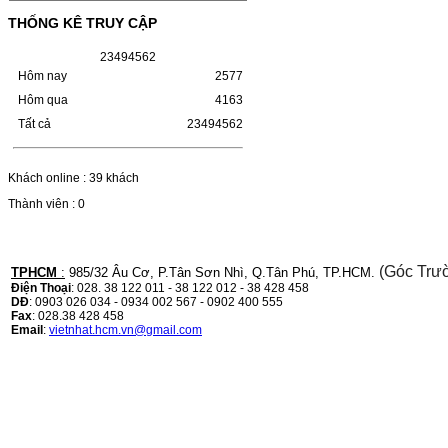
LBP 243/MF 461DW
THỐNG KÊ TRUY CẬP
HỘP MỰC HP 110A (W1110A) CHO DÒNG
2
3
4
9
4
5
6
2
MÁY LBP 243/MF 461DWMÃ HỘP MỰC:-
Hộp mực HP 110A (W1110A)- Loại mực:
Hôm nay
2577
Mực in laser trắng đenSỬ DỤNG CHO MÁY
Hôm qua
4163
IN:- HP…
Giá : 249.000VND
Tất cả
23494562
Chọn mua
Khách online : 39 khách
HỘP MỰC CANON CRG-070
Thành viên : 0
CHO DÒNG MÁY LBP
243/MF 461DW
(Góc Trư
TPHCM
:
985/32 Âu Cơ, P.Tân Sơn Nhì, Q.Tân Phú, TP.HCM.
HỘP MỰC CANON CRG-070 CHO DÒNG
Điện Thoại
: 028. 38 122 011 - 38 122 012 - 38 428 458
MÁY LBP 243/MF 461DW MÃ HỘP MỰC:–
DĐ
: 0903 026 034 - 0934 002 567 - 0902 400 555
Hộp mực Canon CRG-070– Loại mực: Mực
Fax
: 028.38 428 458
in laser trắng đenSỬ DỤNG CHO MÁY IN:–
Email
:
vietnhat.hcm.vn@gmail.com
Canon i-SENSYS…
Giá : 799.000VND
Chọn mua
HỘP MỰC TK-1158 CHO