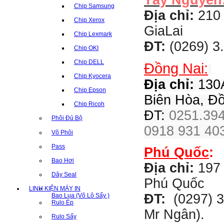
Tây Nguyên
Chip Samsung
Địa chỉ:
210 
Chip Xerox
GiaLai
Chip Lexmark
ĐT:
(0269) 3
Chip OKI
Chip DELL
Đồng Nai:
Chip Kyocera
Địa chỉ:
130A
Chip Epson
Biên Hòa, Đ
Chip Ricoh
ĐT:
0251.394
Phôi Đủ Bộ
0918 931 403
Võ Phôi
Pass
Phú Quốc
:
Bao Hơi
Địa chỉ:
197 
Dây Seal
Phú Quốc
LINH KIỆN MÁY IN
ĐT:
(0297) 3
Bao Lụa (Võ Lô Sấy )
Rulo Ép
Mr Ngân).
Rulo Sấy