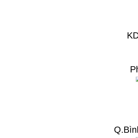
KD
P
Q.Bìn