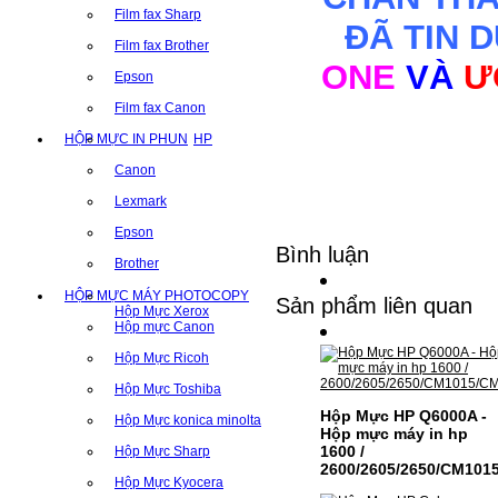
Film fax Sharp
ĐÃ TIN 
Film fax Brother
ONE
VÀ
Ư
Epson
Film fax Canon
HỘP MỰC IN PHUN
HP
Canon
Lexmark
Epson
Bình luận
Brother
HỘP MỰC MÁY PHOTOCOPY
Sản phẩm liên quan
Hộp Mực Xerox
Hộp mực Canon
Hộp Mực Ricoh
Hộp Mực Toshiba
Hộp Mực HP Q6000A -
Hộp Mực konica minolta
Hộp mực máy in hp
1600 /
Hộp Mực Sharp
2600/2605/2650/CM101
Hộp Mực Kyocera