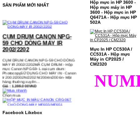
Hộp mực in HP 3600 -
SẢN PHẨM MỚI NHẤT
Hộp mực máy in HP
3600 - Hộp mực in HP
Q6471A - Hộp mực HP
502A
CỤM DRUM CANON NPG-
59 CHO DÒNG MÁY IR
2002/2202
Mực In HP CC530A /
CỤM DRUM CANON NPG-59 CHO DÒNG
CC531A - Hộp mực
MÁY IR 2002/2202MÃ CỤM DRUM:- Hộp
mực Canon NPG-59- Loại cụm drum:
Máy in CP2025 /
PhotocopySỬ DỤNG CHO MÁY IN:- Canon
CM2320
Ir 2002/2002N/2202N/2004n/2006n- Mặt
hàng thường xuyên…
NUM
Giá : 1.399.000VND
Chọn mua
HỘP MỰC IN MÀU CANON
CRG-067 CHO DÒNG MÁY
Facebook Likebox
MF655/MF651
HỘP MỰC IN MÀU CANON CRG-067 CHO
DÒNG MÁY MF655/MF651MÃ HỘP MỰC:-
Canon CRG-067- Loại mực: Mực in laser