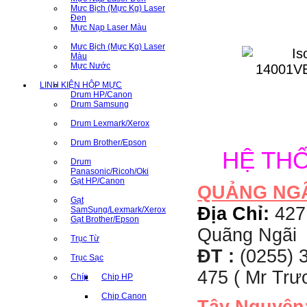
Mưc Bịch (Mực Kg) Laser
Đen
Mực Nạp Laser Màu
Mưc Bịch (Mực Kg) Laser
Màu
Mực Nước
LINH KIỆN HỘP MỰC
Drum HP/Canon
Drum Samsung
Drum Lexmark/Xerox
Drum Brother/Epson
HỆ TH
Drum
Panasonic/Ricoh/Oki
Gạt HP/Canon
QUẢNG NG
Gạt
Địa Chỉ:
427
SamSung/Lexmark/Xerox
Gạt Brother/Epson
Quãng Ngãi
Trục Từ
ĐT :
(0255) 3
Trục Sạc
475 ( Mr Tr
Chíp
Chip HP
Chip Canon