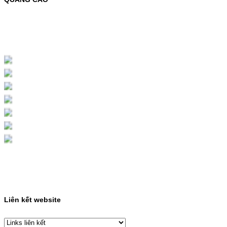
MỰC NẠP MÀU 119A CHO DÒNG MÁY HP
COLOR LASER 150A/178NWMÃ MỰC
NẠP:- 119A/150A- Loại mực: Mực in laser
màuSỬ DỤNG CHO MÁY IN:- HP Color
Laser 150A/178NW- Giá cả…
Giá : 199.000VND
Chọn mua
HỘP MỰC MÀU SAMSUNG
CLT-403S CHO DÒNG MÁY
SL-C435/C436
HỘP MỰC MÀU SAMSUNG CLT-403S CHO
DÒNG MÁY SL-C435/C436MÃ HỘP MỰC:-
Samsung CLT-403S- Loại mực: Mực in laser
màuSỬ DỤNG CHO MÁY IN:- Samsung SL-
C435 C436 C485 SL-485FW SL-486
486FW-…
Giá : 599.000VND
Chọn mua
Liên kết website
HỘP MỰC HP 110A
(W1110A) CHO DÒNG MÁY