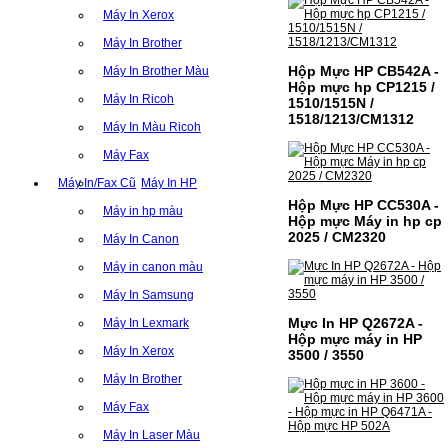
Máy In Xerox
Máy In Brother
Hộp Mực HP CB542A -
Máy In Brother Màu
Hộp mực hp CP1215 /
Máy In Ricoh
1510/1515N /
1518/1213/CM1312
Máy In Màu Ricoh
Máy Fax
Máy In/Fax Cũ
Máy In HP
Hộp Mực HP CC530A -
Máy in hp màu
Hộp mực Máy in hp cp
2025 / CM2320
Máy In Canon
Máy in canon màu
Máy In Samsung
Mực In HP Q2672A -
Máy In Lexmark
Hộp mực máy in HP
Máy In Xerox
3500 / 3550
Máy In Brother
Máy Fax
Máy In Laser Màu