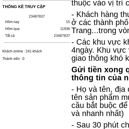
Giá : 799.000 VND
thuộc vào vị trí
THỐNG KÊ TRUY CẬP
Chọn mua
- Khách hàng t
2
3
4
8
7
8
3
7
ở các thành phố
Hôm nay
15
Trang...trong v
Hôm qua
11936
Tất cả
23487837
- Các khu vực k
4ngày. Khu vực 
Khách online : 241 khách
giao thông khó 
Thành viên : 0
Gửi tiền xong 
thông tin của 
- Họ và tên, địa
tên sản phẩm m
cầu bắt buộc để
và nhanh nhất)
- Sau 30 phút c