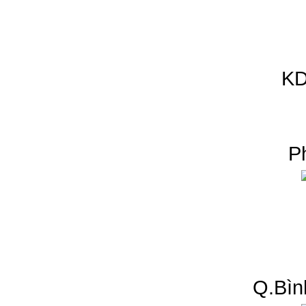
KD
P
Q.Bìn