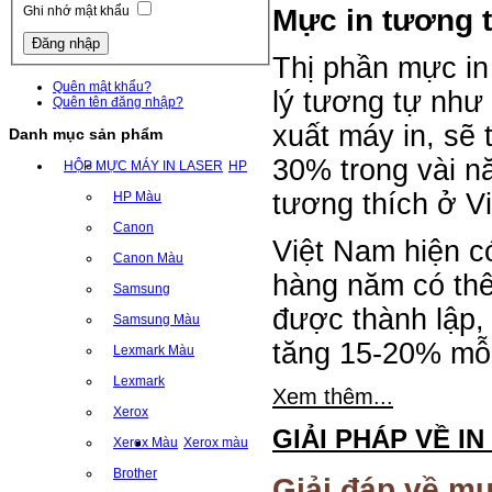
Mực in tương t
Ghi nhớ mật khẩu
Thị phần mực in 
Quên mật khẩu?
lý tương tự như
Quên tên đăng nhập?
xuất máy in, sẽ 
Danh mục sản phẩm
30% trong vài nă
HỘP MỰC MÁY IN LASER
HP
tương thích ở Vi
HP Màu
Canon
Việt Nam hiện c
Canon Màu
hàng năm có th
Samsung
được thành lập,
Samsung Màu
tăng 15-20% mỗ
Lexmark Màu
Lexmark
Xem thêm...
Xerox
GIẢI PHÁP VỀ IN
Xerox Màu
Xerox màu
Brother
Giải đáp về mự