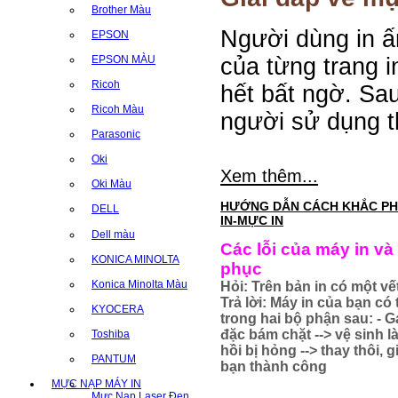
Brother Màu
Người dùng in ấ
EPSON
của từng trang i
EPSON MÀU
Ricoh
hết bất ngờ. Sa
Ricoh Màu
người sử dụng t
Parasonic
Oki
Xem thêm...
Oki Màu
HƯỚNG DẪN CÁCH KHẮC PH
DELL
IN-MỰC IN
Dell màu
Các lỗi của máy in và
KONICA MINOLTA
phục
Konica Minolta Màu
Hỏi: Trên bản in có một v
Trả lời: Máy in của bạn có 
KYOCERA
trong hai bộ phận sau: - G
đặc bám chặt --> vệ sinh l
Toshiba
hồi bị hỏng --> thay thôi, 
PANTUM
bạn thành công
MỰC NẠP MÁY IN
Mực Nạp Laser Đen