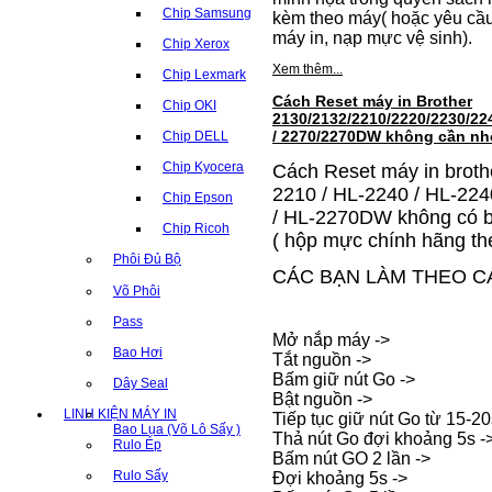
Chip Samsung
kèm theo máy( hoặc yêu cầu 
máy in, nạp mực vệ sinh).
Chip Xerox
Xem thêm...
Chip Lexmark
Cách Reset máy in Brother
Chip OKI
2130/2132/2210/2220/2230/2
/ 2270/2270DW không cần n
Chip DELL
Chip Kyocera
Cách Reset máy in broth
2210 / HL-2240 / HL-22
Chip Epson
/ HL-2270DW không có b
Chip Ricoh
( hộp mực chính hãng th
Phôi Đủ Bộ
CÁC BẠN LÀM THEO C
Võ Phôi
Pass
Mở nắp
máy
->
Bao Hơi
Tắt nguồn ->
Bấm giữ nút Go ->
Dây Seal
Bật nguồn ->
LINH KIỆN MÁY IN
Tiếp tục giữ nút Go từ 15-2
Bao Lụa (Võ Lô Sấy )
Thả nút Go đợi khoảng 5s -
Rulo Ép
Bấm nút GO 2 lần ->
Rulo Sấy
Đợi khoảng 5s ->