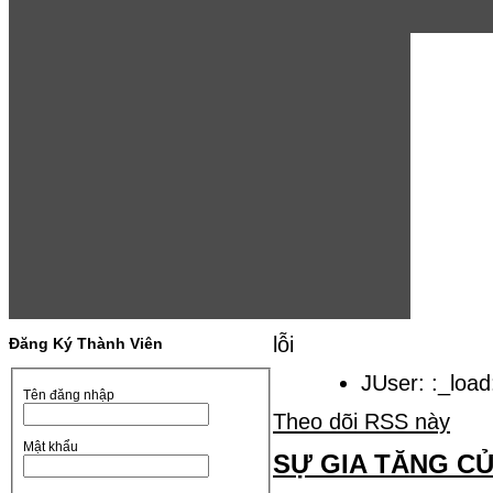
lỗi
Đăng Ký Thành Viên
JUser: :_load
Tên đăng nhập
Theo dõi RSS này
Mật khẩu
SỰ GIA TĂNG C