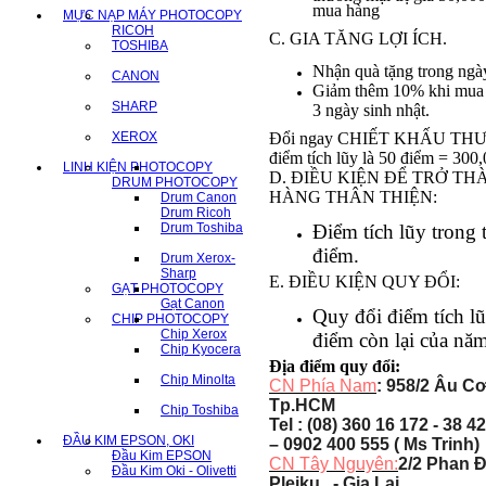
mua hàng
MỰC NẠP MÁY PHOTOCOPY
RICOH
C. GIA TĂNG LỢI ÍCH.
TOSHIBA
Nhận quà tặng trong ngày
CANON
Giảm thêm 10% khi mua 
SHARP
3 ngày sinh nhật.
XEROX
Đổi ngay CHIẾT KHẤU THƯ
điểm tích lũy là 50 điểm = 300
LINH KIỆN PHOTOCOPY
D. ĐIỀU KIỆN ĐỂ TRỞ T
DRUM PHOTOCOPY
HÀNG THÂN THIỆN:
Drum Canon
Drum Ricoh
Drum Toshiba
Điểm tích lũy trong 
điểm.
Drum Xerox-
Sharp
E. ĐIỀU KIỆN QUY ĐỔI:
GẠT PHOTOCOPY
Gạt Canon
Quy đổi điểm tích l
CHIP PHOTOCOPY
Chip Xerox
điểm còn lại của năm
Chip Kyocera
Địa điểm quy đổi:
Chip Minolta
CN Phía Nam
: 958/2 Âu Cơ
Tp.HCM
Chip Toshiba
Tel : (08) 360 16 172 - 38 4
ĐẦU KIM EPSON, OKI
– 0902 400 555 ( Ms Trinh)
Đầu Kim EPSON
CN Tây Nguyên:
2/2 Phan Đ
Đầu Kim Oki - Olivetti
Pleiku - Gia Lai