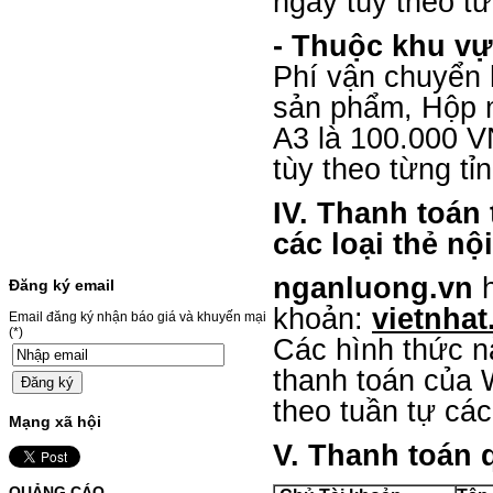
ngày tùy theo từ
HỘP MỰC MÀU SAMSUNG
CLT-403S CHO DÒNG MÁY
- Thuộc khu vự
SL-C435/C436
Phí vận chuyển 
HỘP MỰC MÀU SAMSUNG CLT-403S CHO
sản phẩm, Hộp 
DÒNG MÁY SL-C435/C436MÃ HỘP MỰC:-
Samsung CLT-403S- Loại mực: Mực in laser
A3 là 100.000 V
màuSỬ DỤNG CHO MÁY IN:- Samsung SL-
C435 C436 C485 SL-485FW SL-486
tùy theo từng tỉ
486FW-…
Giá : 599.000 VND
IV. Thanh toán 
Chọn mua
các loại thẻ nội 
HỘP MỰC HP 110A
nganluong.vn
Đăng ký email
(W1110A) CHO DÒNG MÁY
khoản:
vietnha
Email đăng ký nhận báo giá và khuyến mại
LBP 243/MF 461DW
(*)
Các hình thức n
HỘP MỰC HP 110A (W1110A) CHO DÒNG
thanh toán của 
MÁY LBP 243/MF 461DWMÃ HỘP MỰC:-
Hộp mực HP 110A (W1110A)- Loại mực:
theo tuần tự cá
Mực in laser trắng đenSỬ DỤNG CHO MÁY
Mạng xã hội
IN:- HP…
Giá : 249.000 VND
V. Thanh toán 
Chọn mua
QUẢNG CÁO