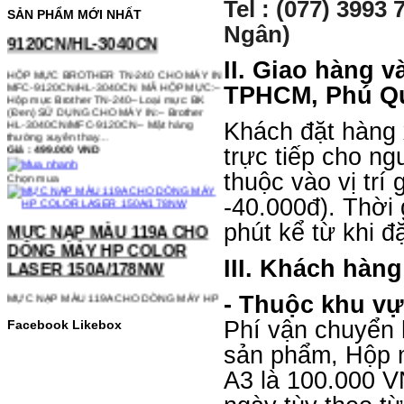
Tel : (077) 3993 
9120CN/HL-3040CN
SẢN PHẨM MỚI NHẤT
Ngân)
HỘP MỰC BROTHER TN-240 CHO MÁY IN
MFC-9120CN/HL-3040CN MÃ HỘP MỰC:–
II. Giao hàng v
Hộp mực Brother TN-240– Loại mực: BK
(Đen) SỬ DỤNG CHO MÁY IN:– Brother
TPHCM, Phú Quố
HL-3040CN/MFC-9120CN– Mặt hàng
thường xuyên thay…
Giá : 499.000 VND
Khách đặt hàng 
Chọn mua
trực tiếp cho n
thuộc vào vị trí
MỰC NẠP MÀU 119A CHO
-40.000đ). Thời
DÒNG MÁY HP COLOR
phút kể từ khi đ
LASER 150A/178NW
III. Khách hàng
MỰC NẠP MÀU 119A CHO DÒNG MÁY HP
COLOR LASER 150A/178NWMÃ MỰC
NẠP:- 119A/150A- Loại mực: Mực in laser
- Thuộc khu vự
màuSỬ DỤNG CHO MÁY IN:- HP Color
Laser 150A/178NW- Giá cả…
Phí vận chuyển 
Facebook Likebox
Giá : 199.000 VND
sản phẩm, Hộp 
Chọn mua
A3 là 100.000 VN