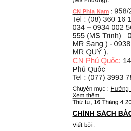
(Ms Phương).
958/
CN Phía Nam
:
Tel : (08) 360 16
034 – 0934 002 5
555 (MS Trinh) - 
MR Sang ) - 0938
MR QUÝ ).
CN Phú Quốc:
14
Phú Quốc
Tel : (077) 3993 
Chuyên mục :
Hướng 
Xem thêm...
Thứ tư, 16 Tháng 4 2
CHÍNH SÁCH BẢ
Viết bởi :