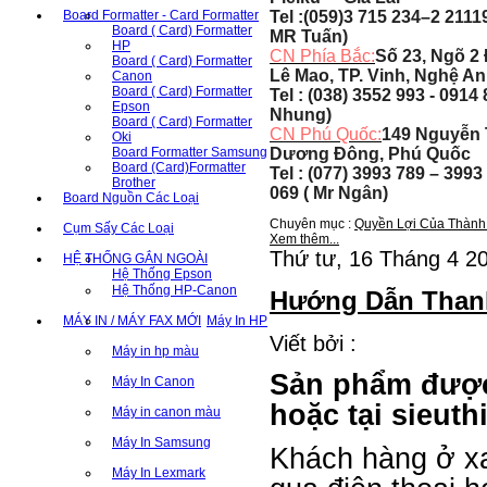
Board Formatter - Card Formatter
Tel :(059)3 715 234–2 2111
Board ( Card) Formatter
MR Tuấn)
HP
CN Phía Bắc:
Số 23, Ngõ 2
Board ( Card) Formatter
Lê Mao, TP. Vinh, Nghệ An
Canon
Board ( Card) Formatter
Tel : (038) 3552 993 - 0914
Epson
Nhung)
Board ( Card) Formatter
CN Phú Quốc:
149 Nguyễn 
Oki
Board Formatter Samsung
Dương Đông, Phú Quốc
Board (Card)Formatter
Tel : (077) 3993 789 – 3993
Brother
069 ( Mr Ngân)
Board Nguồn Các Loại
Chuyên mục :
Quyền Lợi Của Thành
Cụm Sấy Các Loại
Xem thêm...
Thứ tư, 16 Tháng 4 2
HỆ THỐNG GẮN NGOÀI
Hệ Thống Epson
Hệ Thống HP-Canon
Hướng Dẫn Than
MÁY IN / MÁY FAX MỚI
Máy In HP
Viết bởi :
Máy in hp màu
Sản phẩm được
Máy In Canon
CỤM DRUM CANON NPG-
hoặc tại sieut
Máy in canon màu
59 CHO DÒNG MÁY IR
Máy In Samsung
2002/2202
Khách hàng ở xa
Máy In Lexmark
CỤM DRUM CANON NPG-59 CHO DÒNG