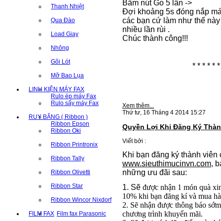
Bấm nút Go 5 lần ->
Thanh Nhiệt
Đợi khoảng 5s đóng nắp
m
các bạn cứ làm như thế này
Qua Đào
nhiều lần rùi .
Load Giay
Chúc thành công!!!
Nhông
Gõi Lót
* * * * * *
Mỡ Bao Lụa
LINH KIỆN MÁY FAX
Rulo ép máy Fax
Rulo sấy máy Fax
Xem thêm...
Thứ tư, 16 Tháng 4 2014 15:27
RUY BĂNG ( Ribbon )
Ribbon Epson
Quyền Lợi Khi Đăng Ký Thàn
Ribbon Oki
Viết bởi :
Ribbon Printronix
Khi bạn đăng ký thành viên
Ribbon Tally
www.sieuthimucinvn.com
, 
những ưu đãi sau:
Ribbon Olivetti
Ribbon Star
1. Sẽ
được nhận 1 món quà xi
10%
khi bạn đăng kí và mua hà
Ribbon Wincor Nixdorf
2. Sẽ nhận được thông báo sớm 
chương trình khuyến mãi.
FILM FAX
Film fax Parasonic