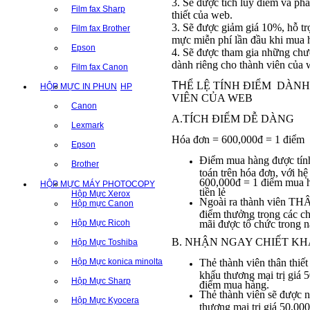
3. Sẽ được tích lũy điểm và phá
Film fax Sharp
thiết của web.
3. Sẽ được giảm giá 10%, hỗ tr
Film fax Brother
mực miễn phí lần đầu khi mua 
Epson
4. Sẽ được tham gia những chư
dành riêng cho thành viên của 
Film fax Canon
TH
Ể LỆ TÍNH ĐIỂM DÀN
HỘP MỰC IN PHUN
HP
VIÊN CỦA WEB
Canon
A.TÍCH ĐIỂM DỄ DÀNG
Lexmark
Hóa đơn = 600,000đ = 1 điểm
Epson
Điểm mua hàng được tính 
Brother
toán trên hóa đơn, với hệ
600,000đ = 1 điểm mua h
HỘP MỰC MÁY PHOTOCOPY
tiền lẻ
Hộp Mực Xerox
Ngoài ra thành viên T
Hộp mực Canon
điểm thưởng trong các c
Hộp Mực Ricoh
mãi được tổ chức trong 
B. NHẬN NGAY CHIẾT KH
Hộp Mực Toshiba
Hộp Mực konica minolta
Thẻ thành viên thân thiết
khấu thương mại trị giá 
Hộp Mực Sharp
điểm mua hàng.
Thẻ thành viên sẽ được n
Hộp Mực Kyocera
thương mại trị giá 50,00