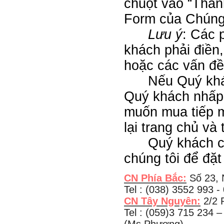
chuột vào “Thanh
Form của Chúng 
Lưu ý
: Các 
khách phải điền,
hoặc các vấn đề
Nếu Quý khách 
Quý khách nhấp 
muốn mua tiếp 
lại trang chủ và
Quý khách cũng
chúng tôi để đặ
CN Phía Bắc:
Số 23, 
Tel : (038) 3552 993 
CN Tây Nguyên:
2/2 
Tel :
(059)3 715 234
–