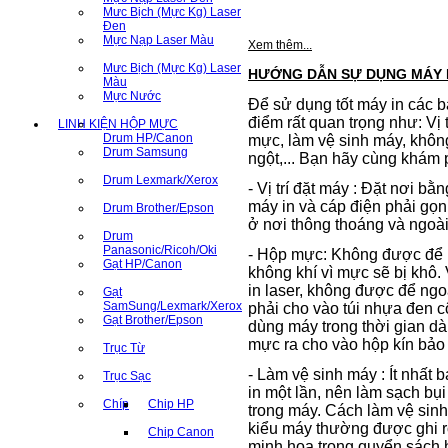
Mưc Bịch (Mực Kg) Laser
Đen
Mực Nạp Laser Màu
Xem thêm...
Mưc Bịch (Mực Kg) Laser
HƯỚNG DẪN SỰ DỤNG MÁY 
Màu
Mực Nước
Để sử dụng tốt máy in các 
điểm rất quan trọng như: Vị 
LINH KIỆN HỘP MỰC
Drum HP/Canon
mực, làm vệ sinh máy, khôn
Drum Samsung
ngột,... Bạn hãy cùng khám 
Drum Lexmark/Xerox
- Vị trí đặt máy : Đặt nơi b
máy in và cáp điện phải gọ
Drum Brother/Epson
ở nơi thông thoáng và ngoài
Drum
Panasonic/Ricoh/Oki
- Hộp mực: Không được để 
Gạt HP/Canon
không khí vì mực sẽ bị khô
in laser, không được để ng
Gạt
SamSung/Lexmark/Xerox
phải cho vào túi nhựa đen c
Gạt Brother/Epson
dùng máy trong thời gian dà
mực ra cho vào hộp kín bảo
Trục Từ
- Làm vệ sinh máy : Ít nhất 
Trục Sạc
in một lần, nên làm sạch bụi
Chíp
Chip HP
trong máy. Cách làm vệ sinh
kiểu máy thường được ghi r
Chip Canon
minh họa trong quyển sách